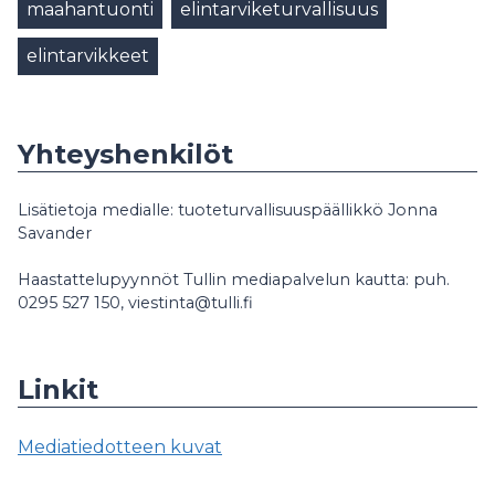
maahantuonti
elintarviketurvallisuus
elintarvikkeet
Yhteyshenkilöt
Lisätietoja medialle: tuoteturvallisuuspäällikkö Jonna
Savander
Haastattelupyynnöt Tullin mediapalvelun kautta: puh.
0295 527 150, viestinta@tulli.fi
Linkit
Mediatiedotteen kuvat