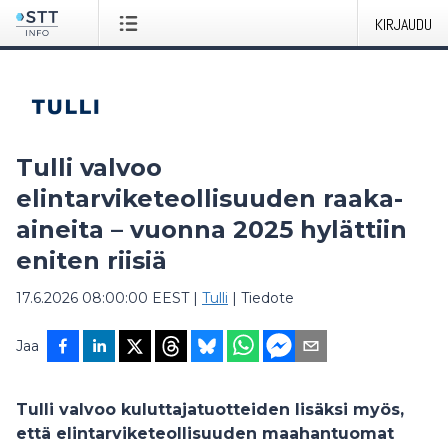
KIRJAUDU
Tulli valvoo
elintarviketeollisuuden raaka-
aineita – vuonna 2025 hylättiin
eniten riisiä
17.6.2026 08:00:00 EEST
|
Tulli
|
Tiedote
Jaa
Tulli valvoo kuluttajatuotteiden lisäksi myös,
että elintarviketeollisuuden maahantuomat