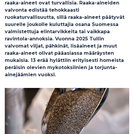
raaka-aineet ovat turvallisia. Raaka-aineiden
valvonta edistää tehokkaasti
ruokaturvallisuutta, sillä raaka-aineet päätyvät
suurelle joukolle kuluttajia osana Suomessa
valmistettuja elintarvikkeita tai vaikkapa
ravintola-annoksia. Vuonna 2025 Tullin
valvomat viljat, pähkinät, lisäaineet ja muut
raaka-aineet olivat pääasiassa määräysten
mukaisia. 13 erää hylättiin erityisesti homeista
peräisin olevien mykotoksiinien ja torjunta-
ainejäämien vuoksi.