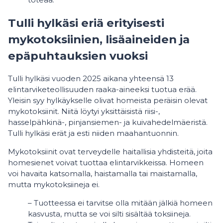
Tulli hylkäsi eriä erityisesti
mykotoksiinien, lisäaineiden ja
epäpuhtauksien vuoksi
Tulli hylkäsi vuoden 2025 aikana yhteensä 13
elintarviketeollisuuden raaka-aineeksi tuotua erää.
Yleisin syy hylkäykselle olivat homeista peräisin olevat
mykotoksiinit. Niitä löytyi yksittäisistä riisi-,
hasselpähkinä-, pinjansiemen- ja kuivahedelmäeristä.
Tulli hylkäsi erät ja esti niiden maahantuonnin.
Mykotoksiinit ovat terveydelle haitallisia yhdisteitä, joita
homesienet voivat tuottaa elintarvikkeissa. Homeen
voi havaita katsomalla, haistamalla tai maistamalla,
mutta mykotoksiineja ei.
– Tuotteessa ei tarvitse olla mitään jälkiä homeen
kasvusta, mutta se voi silti sisältää toksiineja.