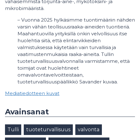
vähäisemmistä torjunta-aine-, mykotoksiini- ja
mikrobimääristä.
– Vuonna 2025 hylkäsimme tuontimääriin nähden
varsin vähän teollisuusraaka-aineiden tuontieriä.
Maahantuovilla yrityksillä onkin velvollisuus itse
huolehtia siitä, että elintarvikkeiden
valmistuksessa käytetään vain turvallisia ja
vaatimustenmukaisia raaka-aineita. Tullin
tuoteturvallisuusvalvonnalla varmistamme, että
toimijat ovat huolehtineet
omavalvontavelvoitteistaan,
tuoteturvallisuuspäällikkö Savander kuvaa.
Mediatiedotteen kuvat
Avainsanat
Tulli
tuoteturvallisuus
valvonta