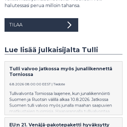
halutessasi perua milloin tahansa.
TILAA
Lue lisää julkaisijalta Tulli
Tulli valvoo jatkossa myös junaliikennettä
Torniossa
6.8.2026 08:00:00 EEST
|
Tiedote
Tullivalvonta Torniossa laajenee, kun junaliikennöinti
Suomen ja Ruotsin välillä alkaa 10.8.2026. Jatkossa
Suomen tulli valvoo myös junalla maahan saapuvien
matkustajien tuomisia. Haaparannalla tullivalvontaa
tekee Ruotsin tulli.
EU:n 21. Venäjä-pakotepaketti hyväksytty