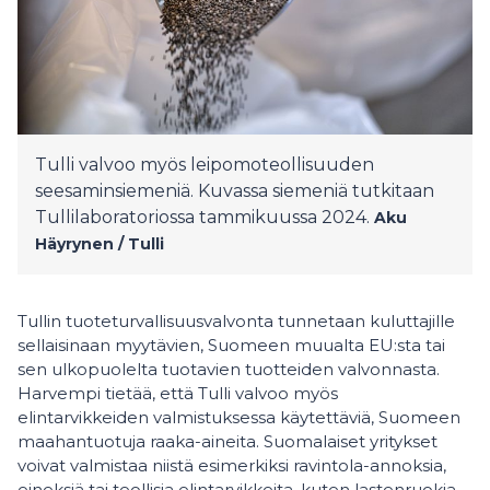
Tulli valvoo myös leipomoteollisuuden
seesaminsiemeniä. Kuvassa siemeniä tutkitaan
Tullilaboratoriossa tammikuussa 2024.
Aku
Häyrynen /
Tulli
Tullin tuoteturvallisuusvalvonta tunnetaan kuluttajille
sellaisinaan myytävien, Suomeen muualta EU:sta tai
sen ulkopuolelta tuotavien tuotteiden valvonnasta.
Harvempi tietää, että Tulli valvoo myös
elintarvikkeiden valmistuksessa käytettäviä, Suomeen
maahantuotuja raaka-aineita. Suomalaiset yritykset
voivat valmistaa niistä esimerkiksi ravintola-annoksia,
eineksiä tai teollisia elintarvikkeita, kuten lastenruokia,