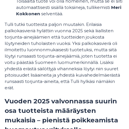
Toisaalta tuote voi olla homeinen, mutta se ei silti
automaattisesti sisällä toksiineja, tullikemisti
Meri
Kokkonen
selventää.
Tulli tutkii tuotteista paljon muutakin. Erilaisia
palkokasvieriä hylättiin vuonna 2025 sekä liiallisten
torjunta-ainejäämien että tuotteiden joukosta
löytyneiden tuholaisten vuoksi. Yksi palkokasvierä oli
ilmoitettu luonnonmukaisesti tuotetuksi, mutta siitä
löytyi runsaasti torjunta-ainejäämiä, joten tuotetta ei
voitu päästää Suomeen luomumerkinnällä. Lisäksi
yhdestä erästä säilöttyjä vihanneksia löytyi niin suuret
pitoisuudet lisäaineita ja yhdestä kuivahedelmäerästä
runsaasti torjunta-aineita, että Tulli hylkäsi nämäkin
erät.
Vuoden 2025 valvonnassa suurin
osa tuotteista määräysten
mukaisia – pienistä poikkeamista