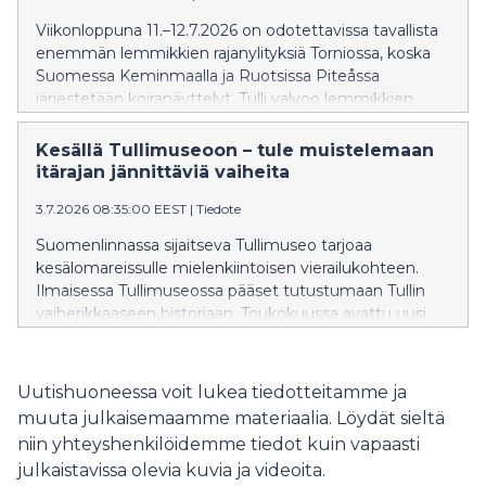
Viikonloppuna 11.–12.7.2026 on odotettavissa tavallista
enemmän lemmikkien rajanylityksiä Torniossa, koska
Suomessa Keminmaalla ja Ruotsissa Piteåssa
järjestetään koiranäyttelyt. Tulli valvoo lemmikkien
maahantuloehtojen täyttymistä tällöin tehostetusti
Torniossa.
Kesällä Tullimuseoon – tule muistelemaan
itärajan jännittäviä vaiheita
3.7.2026 08:35:00 EEST
|
Tiedote
Suomenlinnassa sijaitseva Tullimuseo tarjoaa
kesälomareissulle mielenkiintoisen vierailukohteen.
Ilmaisessa Tullimuseossa pääset tutustumaan Tullin
vaiherikkaaseen historiaan. Toukokuussa avattu uusi
teemanäyttely käsittelee Suomen itärajan vaiheita
vuodesta 1944 alkaen sekä rajan yli kulkenutta
kauppaa ja salakuljetusta.
Uutishuoneessa voit lukea tiedotteitamme ja
muuta julkaisemaamme materiaalia. Löydät sieltä
niin yhteyshenkilöidemme tiedot kuin vapaasti
julkaistavissa olevia kuvia ja videoita.