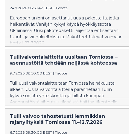
24.7.2026 08:55:42 EEST
|
Tiedote
Euroopan unioni on asettanut uusia pakotteita, jotka
heikentävät Venäjän kykyä käydä hyökkäyssotaa
Ukrainassa. Uusi pakotepaketti laajentaa entisestään
tuonti- ja vientikieltolistoja. Pakotteet tulevat voimaan
heti eli 23.7.2026.
Tullivalvontalaitteita uusitaan Torniossa –
asennustöitä tehdään neljässä kohteessa
9.7.2026 08:50:00 EEST
|
Tiedote
Tulli uusii valvontalaitteitaan Torniossa heinäkuusta
alkaen. Uusilla valvontalaitteilla parannetaan Tullin
kykyä suojata yhteiskuntaa ja laillista kauppaa.
Asennustöistä aiheutuu tilapäistä haittaa liikenteelle,
mutta vaikutusten arvioidaan jäävän vähäisiksi.
Tulli valvoo tehostetusti lemmikkien
rajanylityksiä Torniossa 11.–12.7.2026
6.7.2026 09:30:00 EEST
|
Tiedote