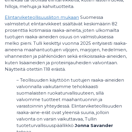
hilloja, mehuja ja kahvituotteita.
Elintarviketeollisuusliiton mukaan
Suomessa
valmistetut elintarvikkeet sisältävät keskimäärin 82
prosenttia kotimaisia raaka-aineita, joten ulkomailta
tuotujen raaka-aineiden osuus on valmistuksessa
melko pieni. Tulli keskittyi vuonna 2025 erityisesti raaka-
aineena maahantuotujen viljojen, marjojen, hedelmien,
vihannesten ja pähkinöiden sekä erikoisraaka-aineiden,
kuten lisäaineiden ja proteiinijauheiden valvontaan.
Näytteitä otettiin 118 erästä.
– Teollisuuden käyttöön tuotujen raaka-aineiden
valvonnalla vaikutamme tehokkaasti
suomalaisten ruokaturvallisuuteen, sillä
valvomme tuotteet maahantuonnin ja
varastoinnin yhteydessä. Elintarviketeollisuuden
raaka-aine-erät ovat yleensä suuria, jolloin
valvonta on varsin vaikuttavaa, Tullin
tuoteturvallisuuspäällikkö
Jonna Savander
toteaa.