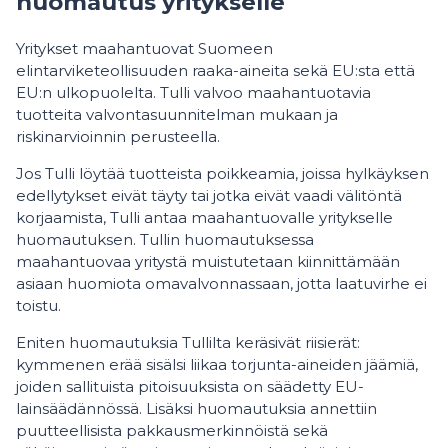
huomautus yritykselle
Yritykset maahantuovat Suomeen
elintarviketeollisuuden raaka-aineita sekä EU:sta että
EU:n ulkopuolelta. Tulli valvoo maahantuotavia
tuotteita valvontasuunnitelman mukaan ja
riskinarvioinnin perusteella.
Jos Tulli löytää tuotteista poikkeamia, joissa hylkäyksen
edellytykset eivät täyty tai jotka eivät vaadi välitöntä
korjaamista, Tulli antaa maahantuovalle yritykselle
huomautuksen. Tullin huomautuksessa
maahantuovaa yritystä muistutetaan kiinnittämään
asiaan huomiota omavalvonnassaan, jotta laatuvirhe ei
toistu.
Eniten huomautuksia Tullilta keräsivät riisierät:
kymmenen erää sisälsi liikaa torjunta-aineiden jäämiä,
joiden sallituista pitoisuuksista on säädetty EU-
lainsäädännössä. Lisäksi huomautuksia annettiin
puutteellisista pakkausmerkinnöistä sekä