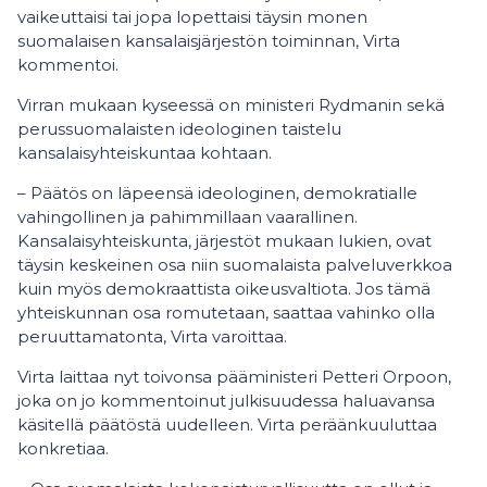
vaikeuttaisi tai jopa lopettaisi täysin monen
suomalaisen kansalaisjärjestön toiminnan, Virta
kommentoi.
Virran mukaan kyseessä on ministeri Rydmanin sekä
perussuomalaisten ideologinen taistelu
kansalaisyhteiskuntaa kohtaan.
– Päätös on läpeensä ideologinen, demokratialle
vahingollinen ja pahimmillaan vaarallinen.
Kansalaisyhteiskunta, järjestöt mukaan lukien, ovat
täysin keskeinen osa niin suomalaista palveluverkkoa
kuin myös demokraattista oikeusvaltiota. Jos tämä
yhteiskunnan osa romutetaan, saattaa vahinko olla
peruuttamatonta, Virta varoittaa.
Virta laittaa nyt toivonsa pääministeri Petteri Orpoon,
joka on jo kommentoinut julkisuudessa haluavansa
käsitellä päätöstä uudelleen. Virta peräänkuuluttaa
konkretiaa.