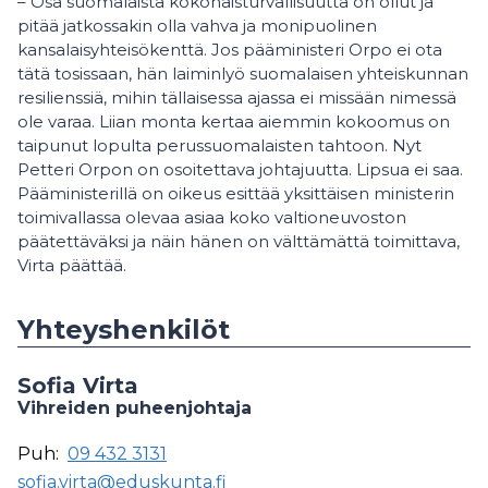
– Osa suomalaista kokonaisturvallisuutta on ollut ja
pitää jatkossakin olla vahva ja monipuolinen
kansalaisyhteisökenttä. Jos pääministeri Orpo ei ota
tätä tosissaan, hän laiminlyö suomalaisen yhteiskunnan
resilienssiä, mihin tällaisessa ajassa ei missään nimessä
ole varaa. Liian monta kertaa aiemmin kokoomus on
taipunut lopulta perussuomalaisten tahtoon. Nyt
Petteri Orpon on osoitettava johtajuutta. Lipsua ei saa.
Pääministerillä on oikeus esittää yksittäisen ministerin
toimivallassa olevaa asiaa koko valtioneuvoston
päätettäväksi ja näin hänen on välttämättä toimittava,
Virta päättää.
Yhteyshenkilöt
Sofia Virta
Vihreiden puheenjohtaja
Puh:
09 432 3131
sofia.virta@eduskunta.fi