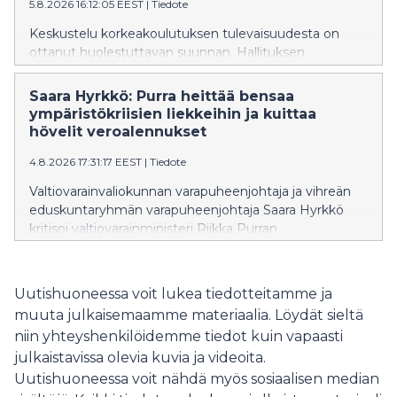
5.8.2026 16:12:05 EEST
|
Tiedote
Keskustelu korkeakoulutuksen tulevaisuudesta on
ottanut huolestuttavan suunnan. Hallituksen
suunnittelemat muutokset eivät ole yksittäisiä teknisiä
uudistuksia, vaan ne näyttävät olevan osa kehitystä,
Saara Hyrkkö: Purra heittää bensaa
joka vie Suomea askel askeleelta pois maksuttoman
ympäristökriisien liekkeihin ja kuittaa
korkeakoulutuksen periaatteesta. Ministeri on
hövelit veroalennukset
vakuuttanut, että ensimmäinen korkeakoulututkinto
4.8.2026 17:31:17 EEST
|
Tiedote
säilyy maksuttomana vuoteen 2040 asti, samalla kun
hallitus valmistelee muutoksia, jotka mahdollistaisivat
Valtiovarainvaliokunnan varapuheenjohtaja ja vihreän
kokonaisen tutkinnon suorittamisen maksullisena
eduskuntaryhmän varapuheenjohtaja Saara Hyrkkö
avoimessa korkeakoulussa.
kritisoi valtiovarainministeri Riikka Purran
budjettiesitystä tavallisten suomalaisten huolien
sivuuttamisesta ja bensan heittämisestä
ympäristökriisien liekkeihin.
Uutishuoneessa voit lukea tiedotteitamme ja
muuta julkaisemaamme materiaalia. Löydät sieltä
niin yhteyshenkilöidemme tiedot kuin vapaasti
julkaistavissa olevia kuvia ja videoita.
Uutishuoneessa voit nähdä myös sosiaalisen median