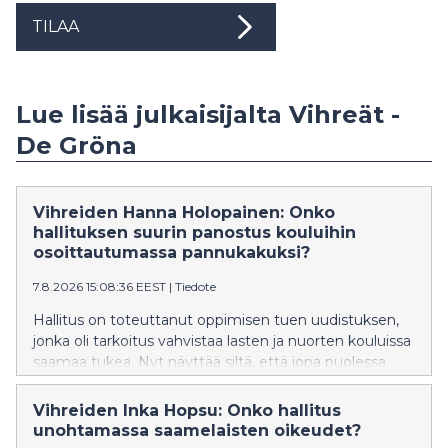
TILAA
Lue lisää julkaisijalta Vihreät -
De Gröna
Vihreiden Hanna Holopainen: Onko
hallituksen suurin panostus kouluihin
osoittautumassa pannukakuksi?
7.8.2026 15:08:36 EEST
|
Tiedote
Hallitus on toteuttanut oppimisen tuen uudistuksen,
jonka oli tarkoitus vahvistaa lasten ja nuorten kouluissa
saamaa tukea. Nyt näyttää siltä, että jopa puolessa
kunnista on vaikeuksia tarjota lasten ja nuorten
tarpeiden mukaista tukea ja osassa kuntia jopa
Vihreiden Inka Hopsu: Onko hallitus
lakkautetaan erityisluokkia. Vihreiden kansanedustaja
unohtamassa saamelaisten oikeudet?
Hanna Holopainen vaatii, että hallitus ryhtyy korjaaviin