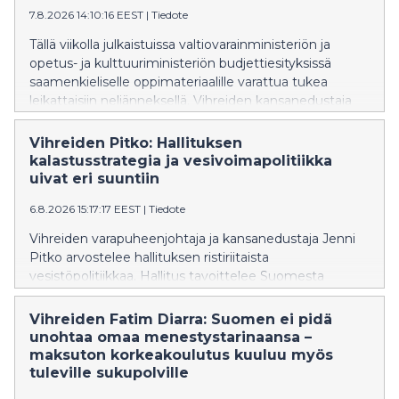
7.8.2026 14:10:16 EEST
|
Tiedote
toimenpiteisiin.
Tällä viikolla julkaistuissa valtiovarainministeriön ja
opetus- ja kulttuuriministeriön budjettiesityksissä
saamenkieliselle oppimateriaalille varattua tukea
leikattaisiin neljänneksellä. Vihreiden kansanedustaja
Inka Hopsu vaatii hallitusta kunnioittamaan ja
vahvistamaan saamelaisten oikeuksia ja perumaan
Vihreiden Pitko: Hallituksen
leikkauksen syksyn budjettiriihessä.
kalastusstrategia ja vesivoimapolitiikka
uivat eri suuntiin
6.8.2026 15:17:17 EEST
|
Tiedote
Vihreiden varapuheenjohtaja ja kansanedustaja Jenni
Pitko arvostelee hallituksen ristiriitaista
vesistöpolitiikkaa. Hallitus tavoittelee Suomesta
Euroopan johtavaa kalastusmatkailumaata, mutta
samaan aikaan sen vesilakiesitys hidastaa
Vihreiden Fatim Diarra: Suomen ei pidä
vaelluskalojen nousureittien avaamista
unohtaa omaa menestystarinaansa –
vuosikymmenillä. Pitko vaatii vesilakiin sitovaa
maksuton korkeakoulutus kuuluu myös
aikataulua vaelluskalojen nousuesteiden purkamiseksi
tuleville sukupolville
ja vesivoimalupien tarkistamiseksi.