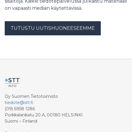
sisältöjä. Kaikki tiedotepalvelussa julkaistu materiaali
on vapaasti median käytettävissä.
TUTUSTU UUTISHUONEESEEMME
Oy Suomen Tietotoimisto
tiedote@stt.fi
(09) 6958 1286
Porkkalankatu 20 A, 00180 HELSINKI
Suomi – Finland