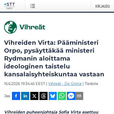
KIRJAUDU
Vihreiden Virta: Pääministeri
Orpo, pysäyttäkää ministeri
Rydmanin aloittama
ideologinen taistelu
kansalaisyhteiskuntaa vastaan
16.6.2026 19:34:45 EEST
|
Vihreät - De Gröna
|
Tiedote
Jaa
Vihreiden puheenjohtaja Sofia Virta asettuu