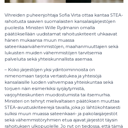
Vihreiden puheenjohtaja Sofia Virta ottaa kantaa STEA-
rahoitusta saavien suomalaisten kansalaisjärjestöjen
puolesta. Ministeri Wille Rydmanin omalla
päätöksellään uudistamat rahoituskriteerit uhkaavat
hänen mukaansa muun muassa
sateenkaarivähemmistöjen, maahanmuuttajien sekä
lukuisten muiden vähemmistöjen tarvitsemia
palveluita sekä yhteiskunnallista asemaa.
– Koko järjestöjen yksi ydintoiminnoista on
nimenomaan tarjota vertaistukea ja yhteisöjä
kansalaisille luoden vahvempaa yhteiskuntaa sekä
torjuen näin esimerkiksi syrjäytymistä,
varjoyhteiskuntien muodostumista tai itsemurhia.
Ministeri on tehnyt mielivaltaisen päätöksen muuttaa
STEA-avustuskriteerejä tavalla, joka jo lähtökohtaisesti
sulkisi muun muassa sateenkaari- ja pakolaisjärjestöt
sekä vähemmistöryhmien etua ajavat järjestöt täysin
rahoituksen ulkopuolelle. Jo nyt on tiedossa, että tämä