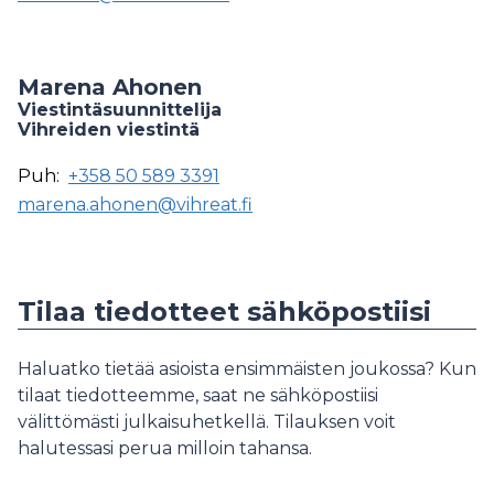
Marena Ahonen
Viestintäsuunnittelija
Vihreiden viestintä
Puh:
+358 50 589 3391
marena.ahonen@vihreat.fi
Tilaa tiedotteet sähköpostiisi
Haluatko tietää asioista ensimmäisten joukossa? Kun
tilaat tiedotteemme, saat ne sähköpostiisi
välittömästi julkaisuhetkellä. Tilauksen voit
halutessasi perua milloin tahansa.