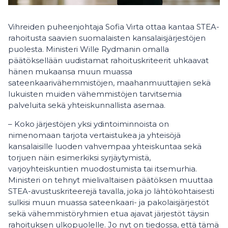
Vihreiden puheenjohtaja Sofia Virta ottaa kantaa STEA-
rahoitusta saavien suomalaisten kansalaisjärjestöjen
puolesta. Ministeri Wille Rydmanin omalla
päätöksellään uudistamat rahoituskriteerit uhkaavat
hänen mukaansa muun muassa
sateenkaarivähemmistöjen, maahanmuuttajien sekä
lukuisten muiden vähemmistöjen tarvitsemia
palveluita sekä yhteiskunnallista asemaa.
– Koko järjestöjen yksi ydintoiminnoista on
nimenomaan tarjota vertaistukea ja yhteisöjä
kansalaisille luoden vahvempaa yhteiskuntaa sekä
torjuen näin esimerkiksi syrjäytymistä,
varjoyhteiskuntien muodostumista tai itsemurhia.
Ministeri on tehnyt mielivaltaisen päätöksen muuttaa
STEA-avustuskriteerejä tavalla, joka jo lähtökohtaisesti
sulkisi muun muassa sateenkaari- ja pakolaisjärjestöt
sekä vähemmistöryhmien etua ajavat järjestöt täysin
rahoituksen ulkopuolelle. Jo nyt on tiedossa, että tämä