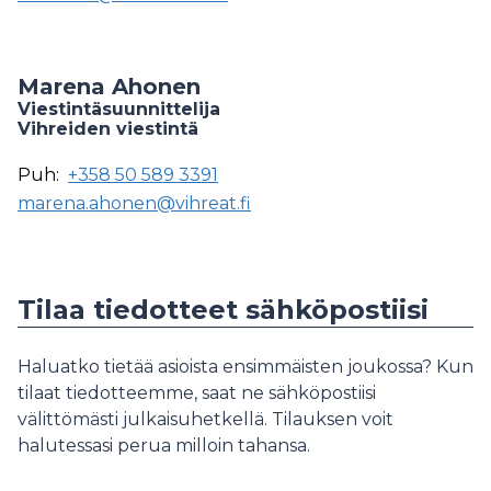
Marena Ahonen
Viestintäsuunnittelija
Vihreiden viestintä
Puh:
+358 50 589 3391
marena.ahonen@vihreat.fi
Tilaa tiedotteet sähköpostiisi
Haluatko tietää asioista ensimmäisten joukossa? Kun
tilaat tiedotteemme, saat ne sähköpostiisi
välittömästi julkaisuhetkellä. Tilauksen voit
halutessasi perua milloin tahansa.