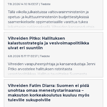
7.8.2026 14:10:16 EEST
|
Tiedote
toimenpiteisiin.
Tällä viikolla julkaistuissa valtiovarainministeriön ja
opetus- ja kulttuuriministeriön budjettiesityksissä
saamenkieliselle oppimateriaalille varattua tukea
leikattaisiin neljänneksellä. Vihreiden kansanedustaja
Inka Hopsu vaatii hallitusta kunnioittamaan ja
vahvistamaan saamelaisten oikeuksia ja perumaan
Vihreiden Pitko: Hallituksen
leikkauksen syksyn budjettiriihessä.
kalastusstrategia ja vesivoimapolitiikka
uivat eri suuntiin
6.8.2026 15:17:17 EEST
|
Tiedote
Vihreiden varapuheenjohtaja ja kansanedustaja Jenni
Pitko arvostelee hallituksen ristiriitaista
vesistöpolitiikkaa. Hallitus tavoittelee Suomesta
Euroopan johtavaa kalastusmatkailumaata, mutta
samaan aikaan sen vesilakiesitys hidastaa
Vihreiden Fatim Diarra: Suomen ei pidä
vaelluskalojen nousureittien avaamista
unohtaa omaa menestystarinaansa –
vuosikymmenillä. Pitko vaatii vesilakiin sitovaa
maksuton korkeakoulutus kuuluu myös
aikataulua vaelluskalojen nousuesteiden purkamiseksi
tuleville sukupolville
ja vesivoimalupien tarkistamiseksi.