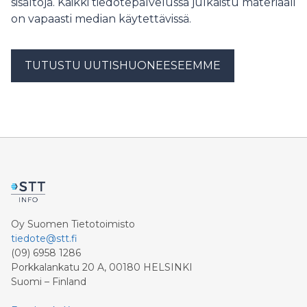
sisältöjä. Kaikki tiedotepalvelussa julkaistu materiaali
on vapaasti median käytettävissä.
TUTUSTU UUTISHUONEESEEMME
Oy Suomen Tietotoimisto
tiedote@stt.fi
(09) 6958 1286
Porkkalankatu 20 A, 00180 HELSINKI
Suomi – Finland