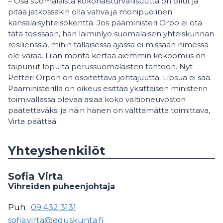
– Osa suomalaista kokonaisturvallisuutta on ollut ja
pitää jatkossakin olla vahva ja monipuolinen
kansalaisyhteisökenttä. Jos pääministeri Orpo ei ota
tätä tosissaan, hän laiminlyö suomalaisen yhteiskunnan
resilienssiä, mihin tällaisessa ajassa ei missään nimessä
ole varaa. Liian monta kertaa aiemmin kokoomus on
taipunut lopulta perussuomalaisten tahtoon. Nyt
Petteri Orpon on osoitettava johtajuutta. Lipsua ei saa.
Pääministerillä on oikeus esittää yksittäisen ministerin
toimivallassa olevaa asiaa koko valtioneuvoston
päätettäväksi ja näin hänen on välttämättä toimittava,
Virta päättää.
Yhteyshenkilöt
Sofia Virta
Vihreiden puheenjohtaja
Puh:
09 432 3131
sofia.virta@eduskunta.fi