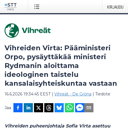
KIRJAUDU
Vihreiden Virta: Pääministeri
Orpo, pysäyttäkää ministeri
Rydmanin aloittama
ideologinen taistelu
kansalaisyhteiskuntaa vastaan
16.6.2026 19:34:45 EEST
|
Vihreät - De Gröna
|
Tiedote
Jaa
Vihreiden puheenjohtaja Sofia Virta asettuu