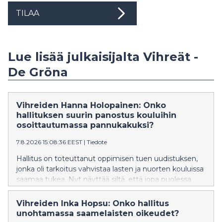
TILAA
Lue lisää julkaisijalta Vihreät -
De Gröna
Vihreiden Hanna Holopainen: Onko
hallituksen suurin panostus kouluihin
osoittautumassa pannukakuksi?
7.8.2026 15:08:36 EEST
|
Tiedote
Hallitus on toteuttanut oppimisen tuen uudistuksen,
jonka oli tarkoitus vahvistaa lasten ja nuorten kouluissa
saamaa tukea. Nyt näyttää siltä, että jopa puolessa
kunnista on vaikeuksia tarjota lasten ja nuorten
tarpeiden mukaista tukea ja osassa kuntia jopa
Vihreiden Inka Hopsu: Onko hallitus
lakkautetaan erityisluokkia. Vihreiden kansanedustaja
unohtamassa saamelaisten oikeudet?
Hanna Holopainen vaatii, että hallitus ryhtyy korjaaviin