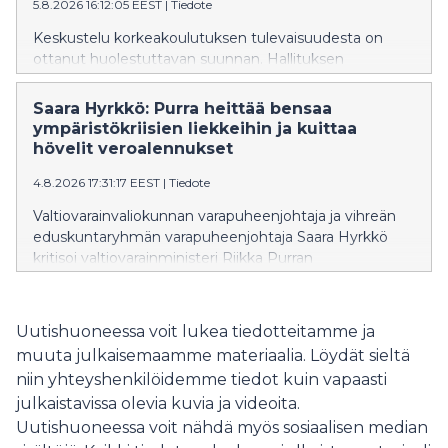
5.8.2026 16:12:05 EEST
|
Tiedote
Keskustelu korkeakoulutuksen tulevaisuudesta on
ottanut huolestuttavan suunnan. Hallituksen
suunnittelemat muutokset eivät ole yksittäisiä teknisiä
uudistuksia, vaan ne näyttävät olevan osa kehitystä,
Saara Hyrkkö: Purra heittää bensaa
joka vie Suomea askel askeleelta pois maksuttoman
ympäristökriisien liekkeihin ja kuittaa
korkeakoulutuksen periaatteesta. Ministeri on
hövelit veroalennukset
vakuuttanut, että ensimmäinen korkeakoulututkinto
4.8.2026 17:31:17 EEST
|
Tiedote
säilyy maksuttomana vuoteen 2040 asti, samalla kun
hallitus valmistelee muutoksia, jotka mahdollistaisivat
Valtiovarainvaliokunnan varapuheenjohtaja ja vihreän
kokonaisen tutkinnon suorittamisen maksullisena
eduskuntaryhmän varapuheenjohtaja Saara Hyrkkö
avoimessa korkeakoulussa.
kritisoi valtiovarainministeri Riikka Purran
budjettiesitystä tavallisten suomalaisten huolien
sivuuttamisesta ja bensan heittämisestä
ympäristökriisien liekkeihin.
Uutishuoneessa voit lukea tiedotteitamme ja
muuta julkaisemaamme materiaalia. Löydät sieltä
niin yhteyshenkilöidemme tiedot kuin vapaasti
julkaistavissa olevia kuvia ja videoita.
Uutishuoneessa voit nähdä myös sosiaalisen median