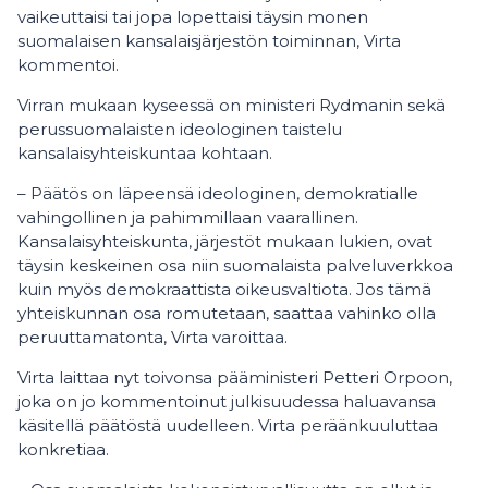
vaikeuttaisi tai jopa lopettaisi täysin monen
suomalaisen kansalaisjärjestön toiminnan, Virta
kommentoi.
Virran mukaan kyseessä on ministeri Rydmanin sekä
perussuomalaisten ideologinen taistelu
kansalaisyhteiskuntaa kohtaan.
– Päätös on läpeensä ideologinen, demokratialle
vahingollinen ja pahimmillaan vaarallinen.
Kansalaisyhteiskunta, järjestöt mukaan lukien, ovat
täysin keskeinen osa niin suomalaista palveluverkkoa
kuin myös demokraattista oikeusvaltiota. Jos tämä
yhteiskunnan osa romutetaan, saattaa vahinko olla
peruuttamatonta, Virta varoittaa.
Virta laittaa nyt toivonsa pääministeri Petteri Orpoon,
joka on jo kommentoinut julkisuudessa haluavansa
käsitellä päätöstä uudelleen. Virta peräänkuuluttaa
konkretiaa.