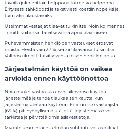
tavoilla joko erittäin helppona tai melko helppona.
Erityisesti sähköposti ja tekstiviesti koettiin nopeiksi ja
toimiviksi tilaustavoiksi.
Useimmat vastaajat tilaavat tulkin itse. Noin kolmannes
ilmoitti kuitenkin tarvitsevansa apua tilaamiseen.
Puhevammaisten henkilöiden vastaukset erosivat
muista: Heistä vain 37 % kertoi tilaavansa tulkin itse.
Valtaosa ilmoitti tarvitsevansa toisen henkilön apua.
Järjestelmän käyttöä on vaikea
arvioida ennen käyttöönottoa
Noin puolet vastaajista arvioi aikovansa käyttää
järjestelmää ja tehdä tilauksia sen kautta, kun
järjestelmä otetaan käyttöön. Enemmistö vastaajista
(65 %) piti hyödyllisenä sitä, että järjestelmässä voi
tarkistaa ja päivittää omia asiakastietoja.
Myönteisimmin järjestelmään suhtautuivat asiakkaat,