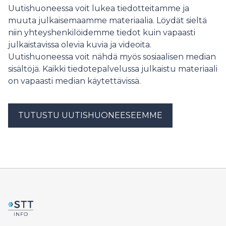
slutfört sina studier och att många sökandes perioder
Uutishuoneessa voit lukea tiedotteitamme ja
med inkomstrelaterad dagpenning tar slut. FPA
muuta julkaisemaamme materiaalia. Löydät sieltä
uppskattar att situationen lättar inom de närmaste
niin yhteyshenkilöidemme tiedot kuin vapaasti
veckorna.
julkaistavissa olevia kuvia ja videoita.
Uutishuoneessa voit nähdä myös sosiaalisen median
sisältöjä. Kaikki tiedotepalvelussa julkaistu materiaali
on vapaasti median käytettävissä.
TUTUSTU UUTISHUONEESEEMME