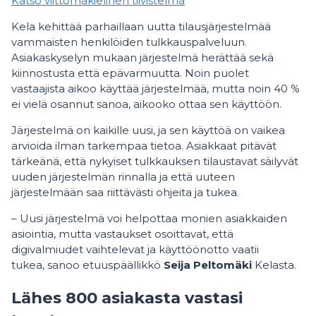
Katso viittomakielinen tiivistelmä
Kela kehittää parhaillaan uutta tilausjärjestelmää
vammaisten henkilöiden tulkkauspalveluun.
Asiakaskyselyn mukaan järjestelmä herättää sekä
kiinnostusta että epävarmuutta. Noin puolet
vastaajista aikoo käyttää järjestelmää, mutta noin 40 %
ei vielä osannut sanoa, aikooko ottaa sen käyttöön.
Järjestelmä on kaikille uusi, ja sen käyttöä on vaikea
arvioida ilman tarkempaa tietoa. Asiakkaat pitävät
tärkeänä, että nykyiset tulkkauksen tilaustavat säilyvät
uuden järjestelmän rinnalla ja että uuteen
järjestelmään saa riittävästi ohjeita ja tukea.
– Uusi järjestelmä voi helpottaa monien asiakkaiden
asiointia, mutta vastaukset osoittavat, että
digivalmiudet vaihtelevat ja käyttöönotto vaatii
tukea, sanoo etuuspäällikkö
Seija Peltomäki
Kelasta.
Lähes 800 asiakasta vastasi