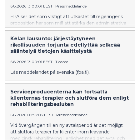
6.8.2026 13:00:01 EEST
|
Pressmeddelande
FPA ser det som viktigt att utkastet till regeringens
proposition har som mål att stärka den administrativa
bekämpningen av organiserad brottslighet och
informationsutbytet mellan myndigheterna.
Kelan lausunto: järjestäytyneen
Propositionen ger FPA bättre möjligheter att
rikollisuuden torjunta edellyttää selkeää
upptäcka, förebygga och bekämpa organiserad
sääntelyä tietojen käsittelystä
brottslighet och förfaringssätt i samband med den.
6.8.2026 13:00:01 EEST
|
Tiedote
FPA anser dock att bestämmelserna om utlämnande,
behandling och utnyttjande av uppgifter måste
Läs meddelandet på svenska (fpa.fi).
kompletteras för att lagstiftningen ska bilda en klar
helhet och trygga dataskyddet för enskilda personer.
FPA skulle i större utsträckning kunna delta i
Serviceproducenterna kan fortsätta
bekämpningen av organiserad brottslighet FPA anser
klienternas terapier och slutföra dem enligt
att FPA som verkställare av den sociala tryggheten
rehabiliteringsbesluten
förfogar över uppgifter som kan ha betydelse för
identifiering och bekämpning av organiserad
6.8.2026 09:53:03 EEST
|
Pressmeddelande
brottslighet. Bedrägerier och förfalskningar som
Vid övergången till en ny avtalsperiod är det möjligt
hänför sig till FPA:s förmåner har i vissa fall
att slutföra terapier för klienter inom krävande
konstaterats vara en del av en mer omfattande
medicinsk rehabilitering i enlighet med det avtal och