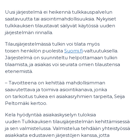
Uusi järjestelmä ei heikennä tulkkauspalvelun
saatavuutta tai asiointimahdollisuuksia. Nykyiset
tulkkauksen tilaustavat säilyvät käytössä uuden
järjestelmän rinnalla.
Tilausjärjestelmässä tulkin voi tilata myös
toisen henkilön puolesta
Suomi.fi
‑valtuutuksella.
Järjestelmä on suunniteltu helpottamaan tulkin
tilaamista, ja asiakas voi seurata omien tilaustensa
etenemistä.
– Tavoitteena on kehittää mahdollisimman
saavutettava ja toimiva asiointikanava, jonka
on tarkoitus tukea eri asiakasryhmien tarpeita, Seija
Peltomäki kertoo.
Kela hyödyntää asiakaskyselyn tuloksia
uuden Tulkkauksen tilausjärjestelmän kehittämisessä
ja sen valmistelussa. Valmistelua tehdään yhteistyössä
asiakkaita edustavien järjestöjen kanssa, jotta