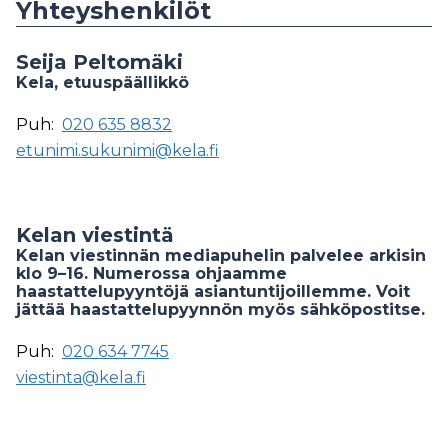
Yhteyshenkilöt
Seija Peltomäki
Kela, etuuspäällikkö
Puh:
020 635 8832
etunimi.sukunimi@kela.fi
Kelan viestintä
Kelan viestinnän mediapuhelin palvelee arkisin
klo 9–16. Numerossa ohjaamme
haastattelupyyntöjä asiantuntijoillemme. Voit
jättää haastattelupyynnön myös sähköpostitse.
Puh:
020 634 7745
viestinta@kela.fi