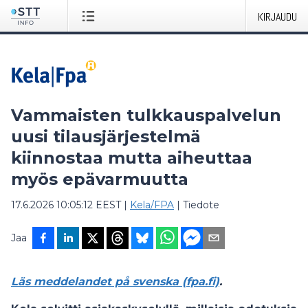
KIRJAUDU
Vammaisten tulkkauspalvelun
uusi tilausjärjestelmä
kiinnostaa mutta aiheuttaa
myös epävarmuutta
17.6.2026 10:05:12 EEST
|
Kela/FPA
|
Tiedote
Jaa
Läs meddelandet på svenska (fpa.fi)
.