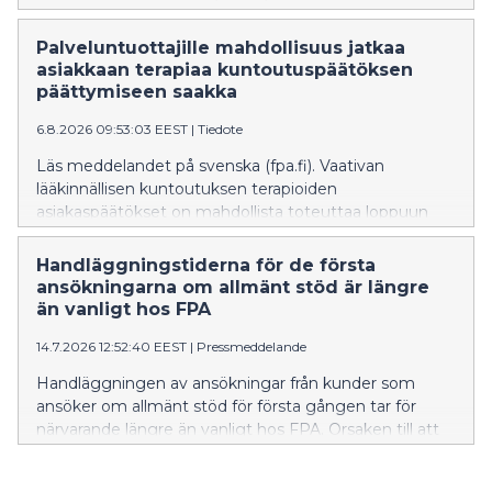
brottshelhet. Enligt propositionsutkastet ska FPA delta
den servicebeskrivning som löper ut den
i analyscentralens ver
31.12.2026. Detta gäller alla serviceproducenter som för
Palveluntuottajille mahdollisuus jatkaa
närvarande tillhandahåller terapi inom krävande
asiakkaan terapiaa kuntoutuspäätöksen
medicinsk rehabilitering.
päättymiseen saakka
6.8.2026 09:53:03 EEST
|
Tiedote
Läs meddelandet på svenska (fpa.fi). Vaativan
lääkinnällisen kuntoutuksen terapioiden
asiakaspäätökset on mahdollista toteuttaa loppuun
31.12.2026 päättyvän sopimuksen ja palvelukuvauksen
mukaisesti sopimuskauden vaihteessa. Tämä koskee
Handläggningstiderna för de första
kaikkia nykyisiä vaativan lääkinnällisen kuntoutuksen
ansökningarna om allmänt stöd är längre
terapioiden palveluntuottajia.
än vanligt hos FPA
14.7.2026 12:52:40 EEST
|
Pressmeddelande
Handläggningen av ansökningar från kunder som
ansöker om allmänt stöd för första gången tar för
närvarande längre än vanligt hos FPA. Orsaken till att
handläggningstiderna är längre just nu är att
arbetslösheten har ökat, att många studerande har