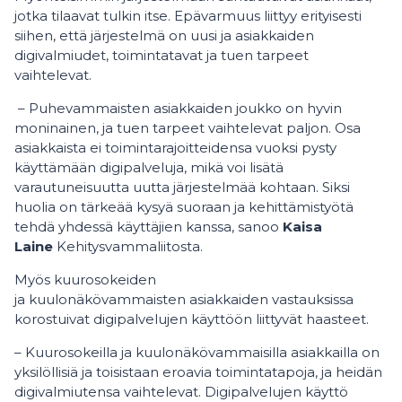
jotka tilaavat tulkin itse. Epävarmuus liittyy erityisesti
siihen, että järjestelmä on uusi ja asiakkaiden
digivalmiudet, toimintatavat ja tuen tarpeet
vaihtelevat.
– Puhevammaisten asiakkaiden joukko on hyvin
moninainen, ja tuen tarpeet vaihtelevat paljon. Osa
asiakkaista ei toimintarajoitteidensa vuoksi pysty
käyttämään digipalveluja, mikä voi lisätä
varautuneisuutta uutta järjestelmää kohtaan. Siksi
huolia on tärkeää kysyä suoraan ja kehittämistyötä
tehdä yhdessä käyttäjien kanssa, sanoo
Kaisa
Laine
Kehitysvammaliitosta.
Myös kuurosokeiden
ja kuulonäkövammaisten asiakkaiden vastauksissa
korostuivat digipalvelujen käyttöön liittyvät haasteet.
– Kuurosokeilla ja kuulonäkövammaisilla asiakkailla on
yksilöllisiä ja toisistaan eroavia toimintatapoja, ja heidän
digivalmiutensa vaihtelevat. Digipalvelujen käyttö