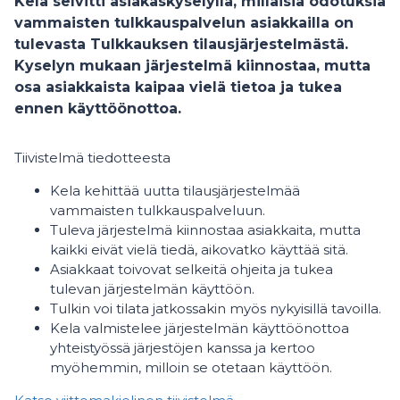
Kela selvitti asiakaskyselyllä, millaisia odotuksia
vammaisten tulkkauspalvelun asiakkailla on
tulevasta Tulkkauksen tilausjärjestelmästä.
Kyselyn mukaan järjestelmä kiinnostaa, mutta
osa asiakkaista kaipaa vielä tietoa ja tukea
ennen käyttöönottoa.
Tiivistelmä tiedotteesta
Kela kehittää uutta tilausjärjestelmää
vammaisten tulkkauspalveluun.
Tuleva järjestelmä kiinnostaa asiakkaita, mutta
kaikki eivät vielä tiedä, aikovatko käyttää sitä.
Asiakkaat toivovat selkeitä ohjeita ja tukea
tulevan järjestelmän käyttöön.
Tulkin voi tilata jatkossakin myös nykyisillä tavoilla.
Kela valmistelee järjestelmän käyttöönottoa
yhteistyössä järjestöjen kanssa ja kertoo
myöhemmin, milloin se otetaan käyttöön.