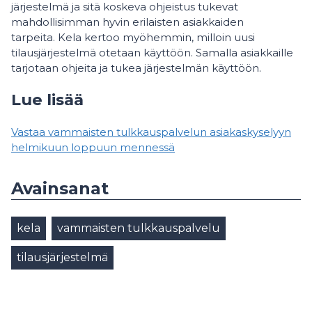
järjestelmä ja sitä koskeva ohjeistus tukevat
mahdollisimman hyvin erilaisten asiakkaiden
tarpeita. Kela kertoo myöhemmin, milloin uusi
tilausjärjestelmä otetaan käyttöön. Samalla asiakkaille
tarjotaan ohjeita ja tukea järjestelmän käyttöön.
Lue lisää
Vastaa vammaisten tulkkauspalvelun asiakaskyselyyn
helmikuun loppuun mennessä
Avainsanat
kela
vammaisten tulkkauspalvelu
tilausjärjestelmä