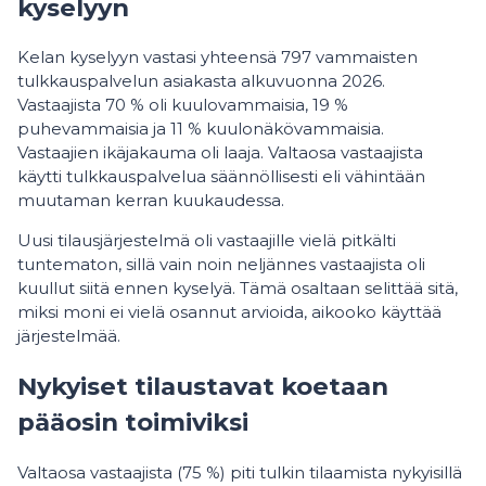
kyselyyn
Kelan kyselyyn vastasi yhteensä 797 vammaisten
tulkkauspalvelun asiakasta alkuvuonna 2026.
Vastaajista 70 % oli kuulovammaisia, 19 %
puhevammaisia ja 11 % kuulonäkövammaisia.
Vastaajien ikäjakauma oli laaja. Valtaosa vastaajista
käytti tulkkauspalvelua säännöllisesti eli vähintään
muutaman kerran kuukaudessa.
Uusi tilausjärjestelmä oli vastaajille vielä pitkälti
tuntematon, sillä vain noin neljännes vastaajista oli
kuullut siitä ennen kyselyä. Tämä osaltaan selittää sitä,
miksi moni ei vielä osannut arvioida, aikooko käyttää
järjestelmää.
Nykyiset tilaustavat koetaan
pääosin toimiviksi
Valtaosa vastaajista (75 %) piti tulkin tilaamista nykyisillä