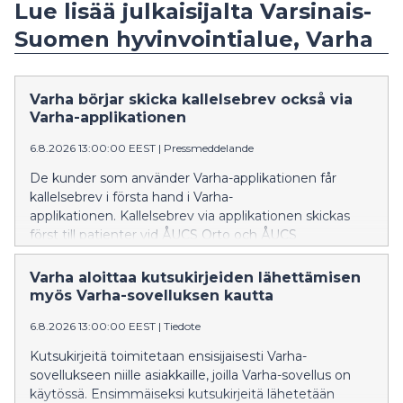
Lue lisää julkaisijalta Varsinais-
Suomen hyvinvointialue, Varha
Varha börjar skicka kallelsebrev också via
Varha-applikationen
6.8.2026 13:00:00 EEST
|
Pressmeddelande
De kunder som använder Varha-applikationen får
kallelsebrev i första hand i Varha-
applikationen. Kallelsebrev via applikationen skickas
först till patienter vid ÅUCS Orto och ÅUCS
Hjärtcentret. Utifrån erfarenheterna utvidgas
verksamhetsmodellen senare också till de övriga
Varha aloittaa kutsukirjeiden lähettämisen
specialområdena inom ÅUCS-sjukhustjänster.
myös Varha-sovelluksen kautta
6.8.2026 13:00:00 EEST
|
Tiedote
Kutsukirjeitä toimitetaan ensisijaisesti Varha-
sovellukseen niille asiakkaille, joilla Varha-sovellus on
käytössä. Ensimmäiseksi kutsukirjeitä lähetetään