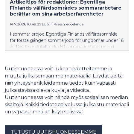
Artikeltips för redaktioner: Egentliga
Finlands välfärdsområdes sommararbetare
berättar om sina arbetserfarenheter
14.7.2026 10:49:25 EEST
|
Pressmeddelande
I sommar erbjöd Egentliga Finlands välfärdsområde
för första gången sommarjobb för ungdomar under 18
år. Det finns totalt cirka 60 sommarjobb för unga i
assisterande uppgifter inom boendetjänster för äldre,
anstaltsvård samt räddnings- och prehospital
akutsjukvård runt om i Egentliga Finland.
Uutishuoneessa voit lukea tiedotteitamme ja
muuta julkaisemaamme materiaalia. Löydät sieltä
niin yhteyshenkilöidemme tiedot kuin vapaasti
julkaistavissa olevia kuvia ja videoita.
Uutishuoneessa voit nähdä myös sosiaalisen median
sisältöjä. Kaikki tiedotepalvelussa julkaistu materiaali
on vapaasti median käytettävissä.
TUTUSTU UUTISHUONEESEEMME