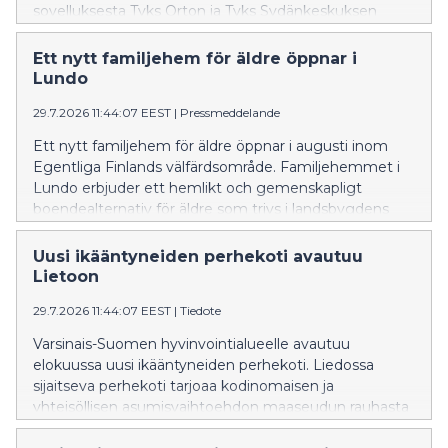
sovelluksesta Tyks Orton ja Tyks Sydänkeskuksen
potilaille. Kokemusten perusteella toimintamallia
laajennetaan myöhemmin myös muille Tyks-
Ett nytt familjehem för äldre öppnar i
sairaalapalveluiden erikoisaloille.
Lundo
29.7.2026 11:44:07 EEST
|
Pressmeddelande
Ett nytt familjehem för äldre öppnar i augusti inom
Egentliga Finlands välfärdsområde. Familjehemmet i
Lundo erbjuder ett hemlikt och gemenskapligt
boendealternativ för äldre som trivs i landsbygdens
lugn och ro.
Uusi ikääntyneiden perhekoti avautuu
Lietoon
29.7.2026 11:44:07 EEST
|
Tiedote
Varsinais-Suomen hyvinvointialueelle avautuu
elokuussa uusi ikääntyneiden perhekoti. Liedossa
sijaitseva perhekoti tarjoaa kodinomaisen ja
yhteisöllisen asumisvaihtoehdon maaseudun rauhasta
nauttiville ikäihmisille.