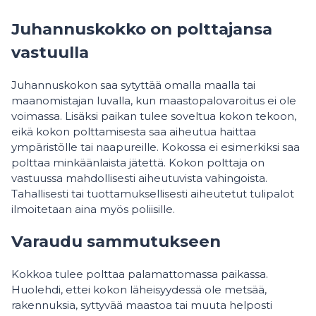
Juhannuskokko on polttajansa
vastuulla
Juhannuskokon saa sytyttää omalla maalla tai
maanomistajan luvalla, kun maastopalovaroitus ei ole
voimassa. Lisäksi paikan tulee soveltua kokon tekoon,
eikä kokon polttamisesta saa aiheutua haittaa
ympäristölle tai naapureille. Kokossa ei esimerkiksi saa
polttaa minkäänlaista jätettä. Kokon polttaja on
vastuussa mahdollisesti aiheutuvista vahingoista.
Tahallisesti tai tuottamuksellisesti aiheutetut tulipalot
ilmoitetaan aina myös poliisille.
Varaudu sammutukseen
Kokkoa tulee polttaa palamattomassa paikassa.
Huolehdi, ettei kokon läheisyydessä ole metsää,
rakennuksia, syttyvää maastoa tai muuta helposti