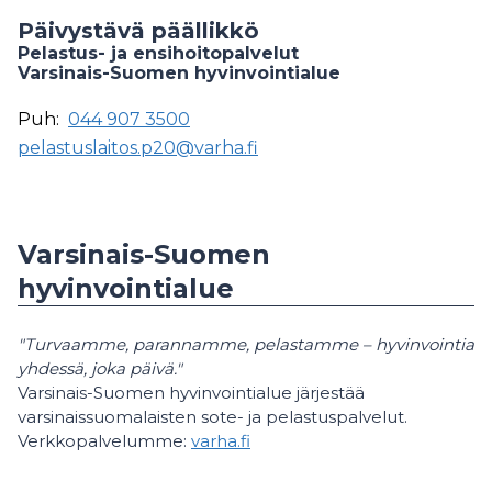
Päivystävä päällikkö
Pelastus- ja ensihoitopalvelut
Varsinais-Suomen hyvinvointialue
Puh:
044 907 3500
pelastuslaitos.p20@varha.fi
Varsinais-Suomen
hyvinvointialue
"Turvaamme, parannamme, pelastamme – hyvinvointia
yhdessä, joka päivä."
Varsinais-Suomen hyvinvointialue järjestää
varsinaissuomalaisten sote- ja pelastuspalvelut.
Verkkopalvelumme:
varha.fi