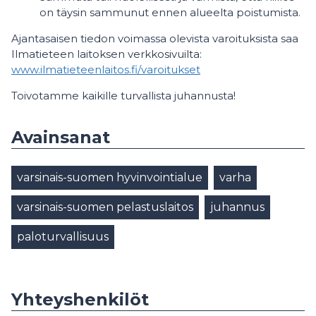
on täysin sammunut ennen alueelta poistumista.
Ajantasaisen tiedon voimassa olevista varoituksista saa
Ilmatieteen laitoksen verkkosivuilta:
www.ilmatieteenlaitos.fi/varoitukset
Toivotamme kaikille turvallista juhannusta!
Avainsanat
varsinais-suomen hyvinvointialue
varha
varsinais-suomen pelastuslaitos
juhannus
paloturvallisuus
Yhteyshenkilöt