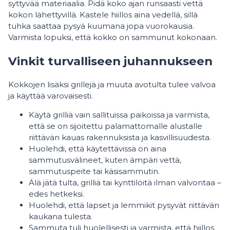
syttyvää materiaalia. Pidä koko ajan runsaasti vettä
kokon lähettyvillä. Kastele hiillos aina vedellä, sillä
tuhka saattaa pysyä kuumana jopa vuorokausia.
Varmista lopuksi, että kokko on sammunut kokonaan.
Vinkit turvalliseen juhannukseen
Kokkojen lisäksi grillejä ja muuta avotulta tulee valvoa
ja käyttää varovaisesti.
Käytä grilliä vain sallituissa paikoissa ja varmista,
että se on sijoitettu palamattomalle alustalle
riittävän kauas rakennuksista ja kasvillisuudesta.
Huolehdi, että käytettävissä on aina
sammutusvälineet, kuten ämpäri vettä,
sammutuspeite tai käsisammutin.
Älä jätä tulta, grilliä tai kynttilöitä ilman valvontaa –
edes hetkeksi.
Huolehdi, että lapset ja lemmikit pysyvät riittävän
kaukana tulesta.
Sammuta tuli huolellisesti ja varmista, että hiillos