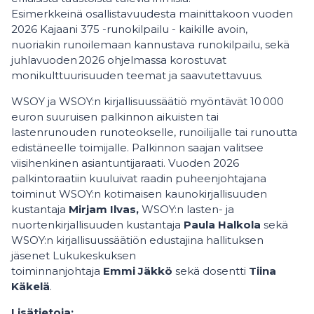
Esimerkkeinä osallistavuudesta mainittakoon vuoden
2026 Kajaani 375 -runokilpailu - kaikille avoin,
nuoriakin runoilemaan kannustava runokilpailu, sekä
juhlavuoden 2026 ohjelmassa korostuvat
monikulttuurisuuden teemat ja saavutettavuus.
WSOY ja WSOY:n kirjallisuussäätiö myöntävät 10 000
euron suuruisen palkinnon aikuisten tai
lastenrunouden runoteokselle, runoilijalle tai runoutta
edistäneelle toimijalle. Palkinnon saajan valitsee
viisihenkinen asiantuntijaraati. Vuoden 2026
palkintoraatiin kuuluivat raadin puheenjohtajana
toiminut
WSOY:n kotimaisen kaunokirjallisuuden
kustantaja
Mirjam Ilvas,
WSOY:n lasten- ja
nuortenkirjallisuuden kustantaja
Paula Halkola
sekä
WSOY:n kirjallisuussäätiön edustajina hallituksen
jäsenet
Lukukeskuksen
toiminnanjohtaja
Emmi Jäkkö
sekä dosentti
Tiina
Käkelä
.
Lisätietoja: