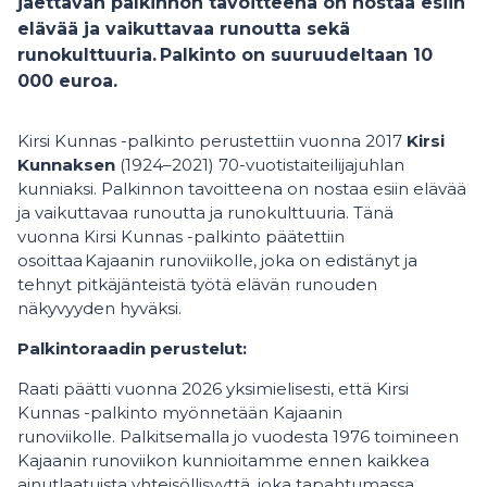
jaettavan palkinnon tavoitteena on nostaa esiin
elävää ja vaikuttavaa runoutta sekä
runokulttuuria.
Palkinto on suuruudeltaan
10
000 euroa.
Kirsi Kunnas -palkinto perustettiin vuonna 2017
Kirsi
Kunnaksen
(1924–2021) 70-vuotistaiteilijajuhlan
kunniaksi. Palkinnon tavoitteena on nostaa esiin elävää
ja vaikuttavaa runoutta ja runokulttuuria. Tänä
vuonna Kirsi Kunnas -palkinto päätettiin
osoittaa Kajaanin runoviikolle, joka on edistänyt ja
tehnyt pitkäjänteistä työtä elävän runouden
näkyvyyden hyväksi.
Palkintoraadin perustelut:
Raati päätti vuonna 2026 yksimielisesti, että Kirsi
Kunnas -palkinto myönnetään Kajaanin
runoviikolle. Palkitsemalla jo vuodesta 1976 toimineen
Kajaanin runoviikon kunnioitamme ennen kaikkea
ainutlaatuista yhteisöllisyyttä, joka tapahtumassa