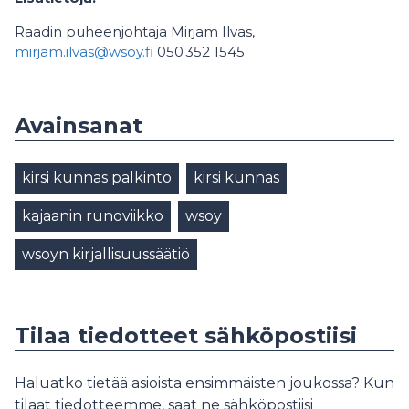
Raadin puheenjohtaja Mirjam Ilvas,
mirjam.ilvas@wsoy.fi
050 352 1545
Avainsanat
kirsi kunnas palkinto
kirsi kunnas
kajaanin runoviikko
wsoy
wsoyn kirjallisuussäätiö
Tilaa tiedotteet sähköpostiisi
Haluatko tietää asioista ensimmäisten joukossa? Kun
tilaat tiedotteemme, saat ne sähköpostiisi