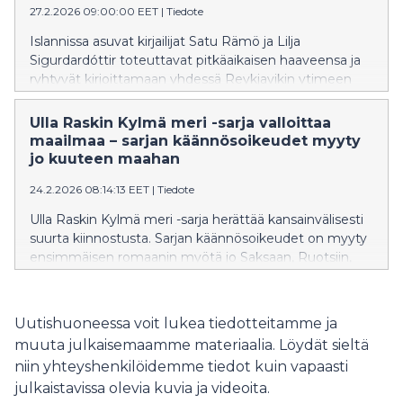
27.2.2026 09:00:00 EET
|
Tiedote
Islannissa asuvat kirjailijat Satu Rämö ja Lilja
Sigurdardóttir toteuttavat pitkäaikaisen haaveensa ja
ryhtyvät kirjoittamaan yhdessä Reykjavikin ytimeen
sijoittuvaa dekkarisarjaa. Reykjavikin murhat on
nopeatempoinen rikossasarja, joka vie lukijansa Islannin
Ulla Raskin Kylmä meri -sarja valloittaa
pääkaupungin kiiltokuvapinnan alle väärintekijöiden ja
maailmaa – sarjan käännösoikeudet myyty
petosten maailmaan. Sarjan ensimmäinen osa Villi
jo kuuteen maahan
kortti ilmestyy helmikuussa 2027 WSOY:n
24.2.2026 08:14:13 EET
|
Tiedote
julkaisemana. Kirjasarjan kirjat julkaistaan myös
Islannissa.
Ulla Raskin Kylmä meri -sarja herättää kansainvälisesti
suurta kiinnostusta. Sarjan käännösoikeudet on myyty
ensimmäisen romaanin myötä jo Saksaan, Ruotsiin,
Norjaan, Viroon, Puolaan ja Alankomaihin. Sarjan toinen
osa Seitsemän tornin varjoissa ilmestyy 26. helmikuuta.
Uutishuoneessa voit lukea tiedotteitamme ja
muuta julkaisemaamme materiaalia. Löydät sieltä
niin yhteyshenkilöidemme tiedot kuin vapaasti
julkaistavissa olevia kuvia ja videoita.