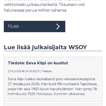
välittömästi julkaisuhetkellä. Tilauksen voit
halutessasi perua milloin tahansa.
TILAA
Lue lisää julkaisijalta WSOY
Tiedote: Eeva Kilpi on kuollut
27.6.2026 18:34:15 EEST
|
Tiedote
Eeva Kilpi nukkui rauhallisesti pois valoisana kesäyönä
27. kesäkuuta 2026. Hän kuoli 98-vuotiaana Tapiolassa,
jossa hän asui 1960-luvun lopulta lähtien. Hän syntyi 18.
helmikuuta 1928 Hiitolassa, Suomen aikaisessa
Laatokan Karjalassa.