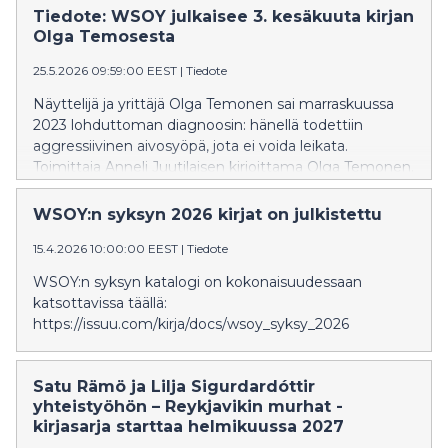
Tiedote: WSOY julkaisee 3. kesäkuuta kirjan
Olga Temosesta
25.5.2026 09:59:00 EEST
|
Tiedote
Näyttelijä ja yrittäjä Olga Temonen sai marraskuussa
2023 lohduttoman diagnoosin: hänellä todettiin
aggressiivinen aivosyöpä, jota ei voida leikata.
Toimittaja Anneli Juutilaisen kirjoittama Olga Temonen.
Aika jonka sain on kertomus Olgan vimmaisesta
elämänhalusta, kamppailusta sairauden kukistamiseksi
WSOY:n syksyn 2026 kirjat on julkistettu
ja haaveesta elää mahdollisimman normaalia arkea
15.4.2026 10:00:00 EEST
|
Tiedote
sairaudesta huolimatta. Kirjan käsikirjoitus ehti
valmistua ennen Olga Temosen poismenoa
WSOY:n syksyn katalogi on kokonaisuudessaan
marraskuussa 2025, ja se on viimeistelty
katsottavissa täällä:
julkaisukuntoon yhdessä Olgan puolison Tuukka
https://issuu.com/kirja/docs/wsoy_syksy_2026
Temosen kanssa.
Satu Rämö ja Lilja Sigurdardóttir
yhteistyöhön – Reykjavikin murhat -
kirjasarja starttaa helmikuussa 2027