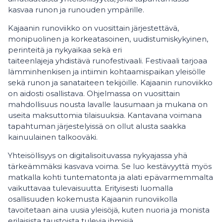
kasvaa runon ja runouden ympärille.
Kajaanin runoviikko on vuosittain järjestettävä,
monipuolinen ja korkeatasoinen, uudistumiskykyinen,
perinteitä ja nykyaikaa sekä eri
taiteenlajeja yhdistävä runofestivaali. Festivaali tarjoaa
lämminhenkisen ja intiimin kohtaamispaikan yleisölle
sekä runon ja sanataiteen tekijöille. Kajaanin runoviikko
on aidosti osallistava. Ohjelmassa on vuosittain
mahdollisuus nousta lavalle lausumaan ja mukana on
useita maksuttomia tilaisuuksia. Kantavana voimana
tapahtuman järjestelyissä on ollut alusta saakka
kainuulainen talkooväki.
Yhteisöllisyys on digitalisoituvassa nykyajassa yhä
tärkeämmäksi kasvava voima. Se luo kestävyyttä myös
matkalla kohti tuntematonta ja alati epävarmemmalta
vaikuttavaa tulevaisuutta. Erityisesti luomalla
osallisuuden kokemusta Kajaanin runoviikolla
tavoitetaan aina uusia yleisöjä, kuten nuoria ja monista
erilaisista taustoista tulevia ihmisiä.