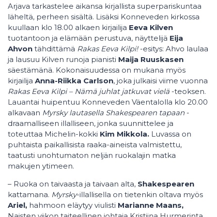
Arjava tarkastelee aikansa kirjallista superpariskuntaa
läheltä, perheen sisältä. Lisäksi Konneveden kirkossa
kuullaan klo 18.00 alkaen kirjailija
Eeva Kilven
tuotantoon ja elämään perustuva, näyttelijä
Eija
Ahvon
tähdittämä
Rakas Eeva Kilpi!
-esitys: Ahvo laulaa
ja lausuu Kilven runoja pianisti
Maija Ruuskasen
säestämänä. Kokonaisuudessa on mukana myös
kirjailija
Anna-Riikka Carlson
, joka julkaisi viime vuonna
Rakas Eeva Kilpi – Nämä juhlat jatkuvat vielä
-teoksen.
Lauantai huipentuu Konneveden Väentalolla klo 20.00
alkavaan
Myrsky lautasella Shakespearen tapaan
-
draamalliseen illalliseen, jonka suunnittelee ja
toteuttaa Michelin-kokki
Kim Mikkola.
Luvassa on
puhtaista paikallisista raaka-aineista valmistettu,
taatusti unohtumaton neljän ruokalajin matka
makujen ytimeen.
– Ruoka on taivaasta ja taivaan alta,
Shakespearen
kattamana.
Myrsky
-illallisella on tietenkin oltava myös
Ariel,
hahmoon eläytyy viulisti
Marianne Maans,
Naisten viikon taiteellinen johtaja Kristiina Hurmerinta