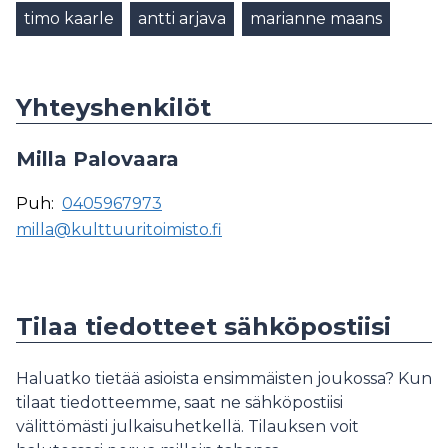
timo kaarle
antti arjava
marianne maans
Yhteyshenkilöt
Milla Palovaara
Puh:
0405967973
milla@kulttuuritoimisto.fi
Tilaa tiedotteet sähköpostiisi
Haluatko tietää asioista ensimmäisten joukossa? Kun
tilaat tiedotteemme, saat ne sähköpostiisi
välittömästi julkaisuhetkellä. Tilauksen voit