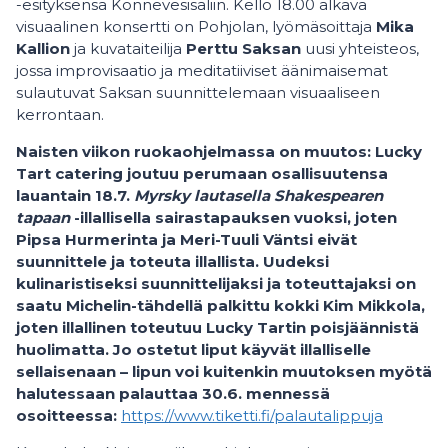
-esityksensä Konnevesisaliin. Kello 18.00 alkava
visuaalinen konsertti on Pohjolan, lyömäsoittaja
Mika
Kallion
ja kuvataiteilija
Perttu Saksan
uusi yhteisteos,
jossa improvisaatio ja meditatiiviset äänimaisemat
sulautuvat Saksan suunnittelemaan visuaaliseen
kerrontaan.
Naisten viikon ruokaohjelmassa on muutos:
Lucky
Tart catering joutuu perumaan osallisuutensa
lauantain 18.7.
Myrsky lautasella Shakespearen
tapaan
-illallisella sairastapauksen vuoksi, joten
Pipsa Hurmerinta ja Meri-Tuuli Väntsi eivät
suunnittele ja toteuta illallista. Uudeksi
kulinaristiseksi suunnittelijaksi ja toteuttajaksi on
saatu Michelin-tähdellä palkittu kokki Kim Mikkola,
joten illallinen toteutuu Lucky Tartin poisjäännistä
huolimatta.
Jo ostetut liput käyvät illalliselle
sellaisenaan – lipun voi kuitenkin muutoksen myötä
halutessaan palauttaa 30.6. mennessä
osoitteessa:
https://www.tiketti.fi/palautalippuja