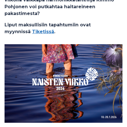
Pohjonen voi putkahtaa haitareineen
pakastimesta?
Liput maksullisiin tapahtumiin ovat
myynnissä
Tiketissä
.