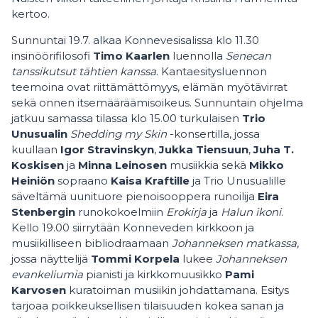
kertoo.
Sunnuntai 19.7. alkaa Konnevesisalissa klo 11.30
insinöörifilosofi
Timo Kaarlen
luennolla
Senecan
tanssikutsut tähtien kanssa
. Kantaesitysluennon
teemoina ovat riittämättömyys, elämän myötävirrat
sekä onnen itsemääräämisoikeus. Sunnuntain ohjelma
jatkuu samassa tilassa klo 15.00 turkulaisen
Trio
Unusualin
Shedding my Skin
-konsertilla, jossa
kuullaan
Igor Stravinskyn
,
Jukka Tiensuun
,
Juha T.
Koskisen
ja
Minna Leinosen
musiikkia sekä
Mikko
Heiniön
sopraano
Kaisa Kraftille
ja Trio Unusualille
säveltämä uunituore pienoisooppera runoilija
Eira
Stenbergin
runokokoelmiin
Erokirja
ja
Halun ikoni
.
Kello 19.00 siirrytään Konneveden kirkkoon ja
musiikilliseen bibliodraamaan
Johanneksen matkassa
,
jossa näyttelijä
Tommi Korpela
lukee
Johanneksen
evankeliumia
pianisti ja kirkkomuusikko
Pami
Karvosen
kuratoiman
musiikin johdattamana.
Esitys
tarjoaa poikkeuksellisen tilaisuuden kokea sanan ja