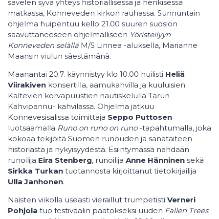
sävelen syvä yhteys historiallisessa ja henkisessä
matkassa, Konneveden kirkon rauhassa. Sunnuntain
ohjelma huipentuu kello 21.00 suuren suosion
saavuttaneeseen ohjelmalliseen
Yöristeilyyn
Konneveden selällä
M/S Linnea -aluksella, Marianne
Maansin viulun säestämänä.
Maanantai 20.7. käynnistyy klo 10.00 huilisti
Heliä
Viirakiven
konsertilla, aamukahvilla ja kuuluisien
Kaltevien korvapuustien nautiskelulla Tarun
Kahvipannu- kahvilassa. Ohjelma jatkuu
Konnevesisalissa toimittaja
Seppo Puttosen
luotsaamalla
Runo on runo on runo
-tapahtumalla, joka
kokoaa tekijöitä Suomen runouden ja sanataiteen
historiasta ja nykyisyydestä. Esiintymässä nähdään
runoilija
Eira Stenberg
, runoilija
Anne Hänninen
sekä
Sirkka Turkan
tuotannosta kirjoittanut tietokirjailija
Ulla Janhonen
.
Naisten viikolla useasti vieraillut trumpetisti
Verneri
Pohjola
tuo festivaalin päätökseksi uuden
Fallen Trees