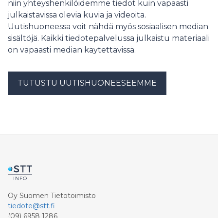
niin yhteyshenkilöidemme tiedot kuin vapaasti
julkaistavissa olevia kuvia ja videoita.
Uutishuoneessa voit nähdä myös sosiaalisen median
sisältöjä. Kaikki tiedotepalvelussa julkaistu materiaali
on vapaasti median käytettävissä.
TUTUSTU UUTISHUONEESEEMME
Oy Suomen Tietotoimisto
tiedote@stt.fi
(09) 6958 1286