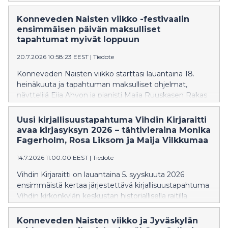
viikko 2026 oli taiteellinen ja myös taloudellinen
menestys. Festivaalin tapahtumia, esityksiä ja
Konneveden Naisten viikko -festivaalin
taidenäyttelyitä saapui katsomaan ennätysyleisö ja
ensimmäisen päivän maksulliset
lippuja myytiin ennakosta ja ovilta yli odotusten,
tapahtumat myivät loppuun
esimerkiksi avajaispäivän lauantain kaikki maksulliset
tapahtumat myivät loppuun.
20.7.2026 10:58:23 EEST
|
Tiedote
Konneveden Naisten viikko starttasi lauantaina 18.
heinäkuuta ja tapahtuman maksulliset ohjelmat,
näyttelijä Eija Ahvon ja pianisti Maija Ruuskasen Rakas
Eeva Kilpi -esitys Konneveden kirkossa ja Michelin-
kokki Kim Mikkolan loihtimat Myrsky lautasella
Uusi kirjallisuustapahtuma Vihdin Kirjaraitti
Shakespearen tapaan -kattaukset Väentalolla myivät
avaa kirjasyksyn 2026 – tähtivieraina Monika
ääriään myöten täyteen. Festivaali jatkuu tänään
Fagerholm, Rosa Liksom ja Maija Vilkkumaa
maanantaina päättyen trumpetisti Verneri Pohjolan ja
14.7.2026 11:00:00 EEST
|
Tiedote
lyömäsoitintaiteilija Mika Kallion klo 18.00 alkavaan
Fallen Trees -konserttiin Konnevesisalissa.
Vihdin Kirjaraitti on lauantaina 5. syyskuuta 2026
ensimmäistä kertaa järjestettävä kirjallisuustapahtuma
Vihdin kirkonkylän keskustan historiallisella raitilla.
Ensimmäisen Vihdin Kirjaraitin vieraina ovat kirjailijat
Monika Fagerholm, Rosa Liksom ja Matti Rautaniemi,
Konneveden Naisten viikko ja Jyväskylän