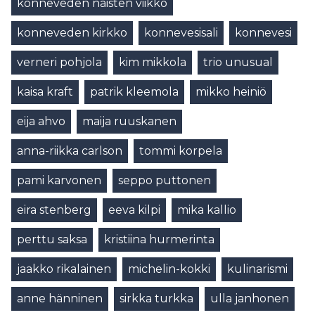
konneveden naisten viikko
konneveden kirkko
konnevesisali
konnevesi
verneri pohjola
kim mikkola
trio unusual
kaisa kraft
patrik kleemola
mikko heiniö
eija ahvo
maija ruuskanen
anna-riikka carlson
tommi korpela
pami karvonen
seppo puttonen
eira stenberg
eeva kilpi
mika kallio
perttu saksa
kristiina hurmerinta
jaakko rikalainen
michelin-kokki
kulinarismi
anne hänninen
sirkka turkka
ulla janhonen