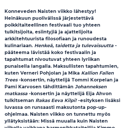
Konneveden Naisten viikko lähestyy!
Heinäkuun puolivälissä järjestettävä
poikkitaiteellinen festivaali tuo yhteen
tulkitsijoita, esiintyjiä ja ajattelijoita
arkkitehtuurista filosofiaan ja runoudesta
kulinariaan.
Henkeä, taidetta ja tulevaisuutta
-
pääteema lävistää koko festivaalin ja
tapahtumat nivoutuvat yhteen lyriikan
punaisella langalla. Maksullisten tapahtumien,
kuten Verneri Pohjolan ja Mika
Kallion Fallen
Trees
-konsertin, näyttelijä Tommi Korpelan ja
Pami Karvosen tähdittämän
Johanneksen
matkassa
-konsertin ja näyttelijä Eija Ahvon
tulkitseman
Rakas Eeva Kilpi!
-esityksen lisäksi
luvassa on runsaasti maksutonta pop-up-
ohjelmaa. Naisten viikko on tunnettu myös
yllätyksistään: Missä muualla kuin Naisten
viikolla vaikkapa harmonikkataiteilija Kimmo