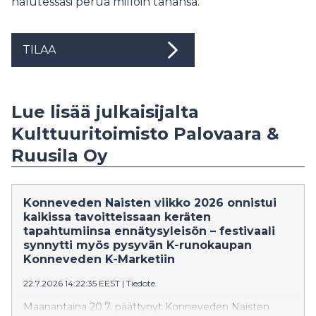
halutessasi perua milloin tahansa.
TILAA
Lue lisää julkaisijalta
Kulttuuritoimisto Palovaara &
Ruusila Oy
Konneveden Naisten viikko 2026 onnistui
kaikissa tavoitteissaan keräten
tapahtumiinsa ennätysyleisön – festivaali
synnytti myös pysyvän K-runokaupan
Konneveden K-Marketiin
22.7.2026 14:22:35 EEST
|
Tiedote
Maanantaina 20.7. päättynyt Konneveden Naisten