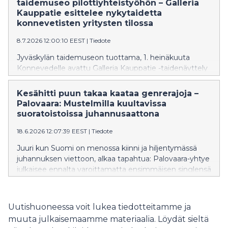
sukututkija Torsti Salonen ja tietokirjailija Anna Perälä.
taidemuseo pilottiyhteistyöhön – Galleria
Kirjaraitin iltaklubilla Vihdin Kinon salissa esiintyy Maija
Kauppatie esittelee nykytaidetta
Vilkkumaa – yksi maamme suosituimmista
konnevetisten yritysten tilossa
poptähdistä – harvinaisella soolokeikalla. Vilkkumaa
8.7.2026 12:00:10 EEST
|
Tiedote
kertoo myös vuonna 2013 julkaistusta
romaanistaan Nainen katolla, joka on saanut uuden
Jyväskylän taidemuseon tuottama, 1. heinäkuuta
elämän kesäkuussa 2026 julkaistuna äänikirjana.
Konnevedelle avattu Galleria Kauppatie -taidenäyttely
esittelee teoksia Jyväskylän kaupungin
taidekokoelmista ja kutsuu kävijät tutustumaan
Kesähitti puun takaa kaataa genrerajoja –
samanaikaisest nykytaiteeseen, Konneveden Naisten
Palovaara: Mustelmilla kuultavissa
viikkoon ja konnevetiseen kyläelämään. Näyttely on
suoratoistoissa juhannusaattona
toteutettu yhteistyössä Naisten viikon kanssa, jota
18.6.2026 12:07:39 EEST
|
Tiedote
vietetään 18.–20.7.2026.
Juuri kun Suomi on menossa kiinni ja hiljentymässä
juhannuksen viettoon, alkaa tapahtua: Palovaara-yhtye
julkaisee ennalta varoittamatta ensimmäisen singlensä
Mustelmilla. Singlen ensisoitto on käynnissä
yksinoikeudella Rumba-lehden verkkosivuilla.
Uutishuoneessa voit lukea tiedotteitamme ja
muuta julkaisemaamme materiaalia. Löydät sieltä