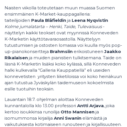
Naisten viikolla toteutetaan muun muassa Suomen
ensimmäinen K-Market-kauppagalleria:
taiteilijoiden
Paula Blåfieldin
ja
Leena Nyqvistin
Kolme jumalatarta – Henki, Taide, Tulevaisuus
-
näyttelyn kaikki teokset ovat myynnissä Konneveden
K-Marketin käyttötavaraosastolla. Näyttelyyn
tutustumisen ja ostosten lomassa voi kuulla myös pop-
up-pianokonsertteja
Brahmsiin
erikoistuneen
Jaakko
Rikalaisen
ja muiden pianistien tulkitsemana. Taide on
läsnä K-Marketin lisäksi koko kylässä, sillä Konneveden
halki kulkevalla “Galleria Kauppatiellä” eli useiden
konnevetisten yritysten liiketiloissa voi koko heinäkuun
ajan tutustua Jyväskylän taidemuseon kokoelmista
esille tuotuihin teoksiin.
Lauantain 18.7. ohjelman aloittaa Konneveden
kunnantalolla klo 13.00 professori
Antti Arjava
, joka
kertoo isoukkinsa runoilija
Otto Mannisen
ja
isomummonsa kirjailija
Anni Swanin
elämästä ja
vaikutuksesta kotimaiseen runouteen ja kirjallisuuteen.