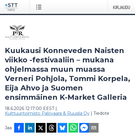
KIRJAUDU
Kuukausi Konneveden Naisten
viikko -festivaaliin – mukana
ohjelmassa muun muassa
Verneri Pohjola, Tommi Korpela,
Eija Ahvo ja Suomen
ensimmäinen K-Market Galleria
18.6.2026 12:17:00 EEST
|
Kulttuuritoimisto Palovaara & Ruusila Oy
|
Tiedote
Jaa