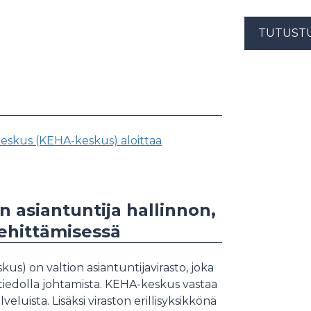
TUTUST
tokeskus (KEHA-keskus) aloittaa
 asiantuntija hallinnon,
kehittämisessä
kus) on valtion asiantuntijavirasto, joka
a tiedolla johtamista. KEHA-keskus vastaa
luista. Lisäksi viraston erillisyksikkönä