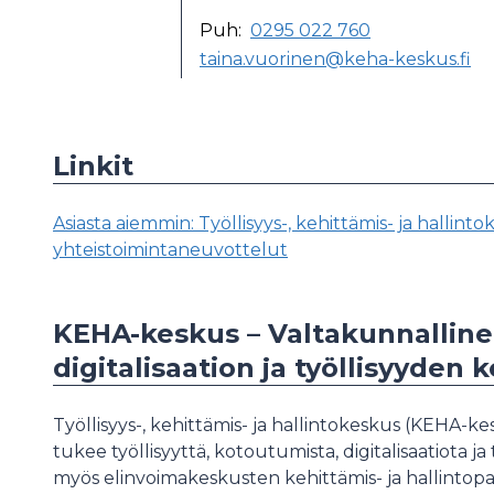
Puh:
0295 022 760
taina.vuorinen@keha-keskus.fi
Linkit
Asiasta aiemmin: Työllisyys-, kehittämis- ja hallin
yhteistoimintaneuvottelut
KEHA-keskus – Valtakunnallinen
digitalisaation ja työllisyyden 
Työllisyys-, kehittämis- ja hallintokeskus (KEHA-kes
tukee työllisyyttä, kotoutumista, digitalisaatiota j
myös elinvoimakeskusten kehittämis- ja hallintopalve