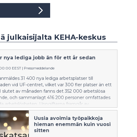
ää julkaisijalta KEHA-keskus
r nya lediga jobb än för ett år sedan
:00:00 EEST
|
Pressmeddelande
anmäldes 31 400 nya lediga arbetsplatser till
en vid UF-centret, vilket var 300 fler platser än ett
. I slutet av månaden fanns det 352 000 arbetslösa
nde, och sammanlagt 416 200 personer omfattades
da arbetslösheten. Uppgifterna framgår av
ings-, utvecklings- och förvaltningscentrets (UF-
sselsättningsöversikt.
Uusia avoimia työpaikkoja
hieman enemmän kuin vuosi
sitten