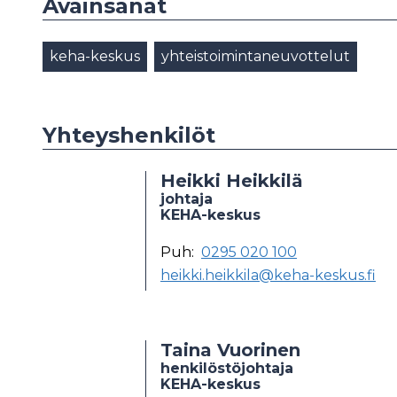
Avainsanat
keha-keskus
yhteistoimintaneuvottelut
Yhteyshenkilöt
Heikki Heikkilä
johtaja
KEHA-keskus
Puh:
0295 020 100
heikki.heikkila@keha-keskus.fi
Taina Vuorinen
henkilöstöjohtaja
KEHA-keskus