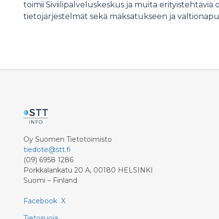
toimii Siviilipalveluskeskus ja muita erityistehtäviä 
tietojärjestelmät sekä maksatukseen ja valtionapuih
Oy Suomen Tietotoimisto
tiedote@stt.fi
(09) 6958 1286
Porkkalankatu 20 A, 00180 HELSINKI
Suomi – Finland
Facebook
X
Tietosuoja