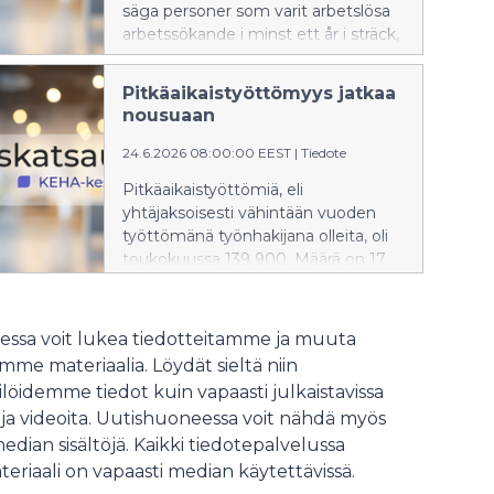
säga personer som varit arbetslösa
arbetssökande i minst ett år i sträck,
var 139 900 i maj. Det är 17 procent
fler än för ett år sedan. Antalet
Pitkäaikaistyöttömyys jatkaa
personer som varit arbetslösa i över
nousuaan
två år utan avbrott var 73 800, vilket
är 25 procent fler än i maj året innan.
24.6.2026 08:00:00 EEST
|
Tiedote
Uppgifterna framgår av
Pitkäaikaistyöttömiä, eli
Sysselsättnings-, utvecklings- och
yhtäjaksoisesti vähintään vuoden
förvaltningscentrets (UF-centret)
työttömänä työnhakijana olleita, oli
sysselsättningsöversikt.
toukokuussa 139 900. Määrä on 17
prosenttia suurempi kuin vuotta
aikaisemmin. Yli kaksi vuotta
yhtäjaksoisesti työttömänä olleita
ssa voit lukea tiedotteitamme ja muuta
pitkäaikaistyöttömiä oli 73 800, mikä
me materiaalia. Löydät sieltä niin
on 25 prosenttia enemmän kuin
löidemme tiedot kuin vapaasti julkaistavissa
viime vuoden toukokuussa. Tiedot
 ja videoita. Uutishuoneessa voit nähdä myös
ilmenevät Työllisyys-, kehittämis- ja
median sisältöjä. Kaikki tiedotepalvelussa
hallintokeskuksen (KEHA-keskus)
Työllisyyskatsauksesta.
teriaali on vapaasti median käytettävissä.