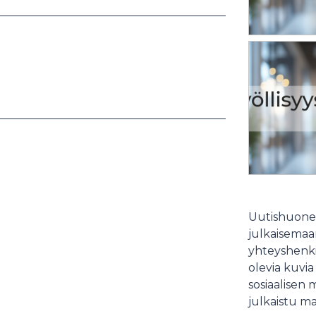
Uutishuonee
julkaisemaam
yhteyshenki
olevia kuvia
sosiaalisen 
julkaistu ma