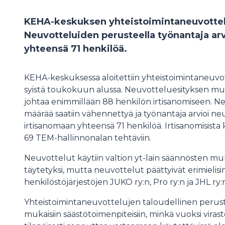
KEHA-keskuksen yhteistoimintaneuvottel
Neuvotteluiden perusteella työnantaja ar
yhteensä 71 henkilöä.
KEHA-keskuksessa aloitettiin yhteistoimintaneuvotte
syistä toukokuun alussa. Neuvotteluesityksen muk
johtaa enimmillään 88 henkilön irtisanomiseen. N
määrää saatiin vähennettyä ja työnantaja arvioi n
irtisanomaan yhteensä 71 henkilöä. Irtisanomisista
69 TEM-hallinnonalan tehtäviin.
Neuvottelut käytiin valtion yt-lain säännösten muk
täytetyksi, mutta neuvottelut päättyivät erimielis
henkilöstöjärjestöjen JUKO ry:n, Pro ry:n ja JHL ry:n
Yhteistoimintaneuvottelujen taloudellinen perust
mukaisiin säästötoimenpiteisiin, minkä vuoksi vira