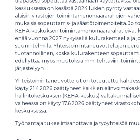
tilapäisesti sopeuttaa vastaamaan käytettävissä 
keskuksessa on kesästä 2024 lukien pyritty vast
alaisiin virastojen toimintamenomäärärahojen väh
mukaisia sopeuttamis- ja säästötoimenpiteitä. Jo t
KEHA-keskuksen toimintamenomäärärahat eivät k
enää vuonna 2027 nykyisellä kulurakenteella ja jo 
suunnitelmilla. Yhteistoimintaneuvottelujen peru
tuotannollinen, koska kulurakenteen sopeuttami
edellyttää myös muutoksia mm. tehtäviin, toiminto
järjestelyyn.
Yhteistoimintaneuvottelut on toteutettu kahdessa
käyty 21.4.2026 päättyneet kaikkien elinvoimakeskus
hallintokeskuksen (KEHA-keskus) valtakunnalliset
vaiheessa on käyty 17.6.2026 päättyneet virastoko
keskuksessa.
Työnantaja tukee irtisanottavia ja työyhteisöä mu