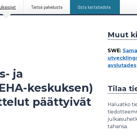
ulkaisijat
Tietoa palvelusta
Osta kertatiedote
Muut ki
SWE
:
Samar
utveckling
avslutades
s- ja
KEHA-keskuksen)
Tilaa t
telut päättyivät
Haluatko tie
tiedotteemme
julkaisuhetk
tahansa.