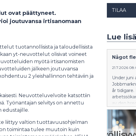
TILAA
ut ovat päättyneet.
vioi joutuvansa irtisanomaan
Lue lis
lut tuotannollisista ja taloudellisista
aan yt-neuvottelut olisivat voineet
Något fle
euvotteluiden myötä irtisanomisten
21.7.2026 08
euvotteluiden jälkeen joutuvansa
 kohdentuu 2 yleishallinnon tehtäviin ja
Under juni 
Jobbmarknad
år tidigare
aisesti. Neuvotteluvelvoite katsottiin
arbetssöka
inä. Työnantajan selvitys on annettu
av den bre
Sysselsättn
 edustajille.
centret) sy
e liittyy valtion tuottavuusohjelman
ston toimintaa tulee muutoin kuin