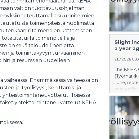
olevaa toimintamenomäärärahaa. KEHA-
aamaan valtion tuottavuusohjelman
ennyksiin toteuttamalla suunnitelmien
oteutetuista toimenpiteistä huolimatta
uitenkaan riitä menojen kattamiseen
toteutetuilla toimenpiteillä ja
Slight i
ste on sekä taloudellinen että
a year a
nen ja toimintakyvyn turvaaminen
21.7.2026 08
ihin ja resurssien uudelleen
The KEHA C
(Työmarkkin
 vaiheessa. Ensimmäisessä vaiheessa on
June, repr
ten ja Työllisyys-, kehittämis- ja
year earlie
 yhteistoimintaneuvottelut. Toisessa
unemployed
the broad 
htaiset yhteistoimintaneuvottelut KEHA-
the Employ
Administra
utoksessa.