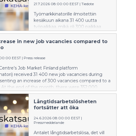
21.7.2026 08:00:00 EEST
|
Tiedote
Työmarkkinatorille ilmoitettiin
kesäkuun aikana 31 400 uutta
työpaikkaa, mikä oli 300 paikkaa
enemmän kuin vuotta takaperin.
Kuukauden lopussa työttömiä
ncrease in new job vacancies compared to
työnhakijoita oli 352 000, ja laajan
go
työttömyyden piirissä oli 416 200
:00:00 EEST
|
Press release
henkilöä. Tiedot perustuvat
Työllisyys-, kehittämis- ja
entre’s Job Market Finland platform
hallintokeskuksen (KEHA-keskus)
atori) received 31 400 new job vacancies during
Työllisyyskatsaukseen.
esenting an increase of 300 vacancies compared to a
r. At the end of the month, there were 352,000
 jobseekers, while 416,200 people were included in
measure of unemployment. The figures are based on
Långtidsarbetslösheten
ment Bulletin published by the Development and
fortsätter att öka
tive Services Centre (KEHA Centre).
24.6.2026 08:00:00 EEST
|
Pressmeddelande
Antalet långtidsarbetslösa, det vill