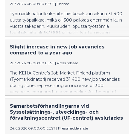
21.7.2026 08:00:00 EEST
|
Tiedote
Työmarkkinatorille ilmoitettiin kesäkuun aikana 31 400
uutta työpaikkaa, mikä oli 300 paikkaa enemmän kuin
vuotta takaperin. Kuukauden lopussa työttömiä
työnhakijoita oli 352 000, ja laajan työttömyyden
piirissä oli 416 200 henkilöä. Tiedot perustuvat
Työllisyys-, kehittämis- ja hallintokeskuksen (KEHA-
Slight increase in new job vacancies
keskus) Työllisyyskatsaukseen.
compared to a year ago
21.7.2026 08:00:00 EEST
|
Press release
The KEHA Centre’s Job Market Finland platform
(Työmarkkinatori) received 31 400 new job vacancies
during June, representing an increase of 300
vacancies compared to a year earlier. At the end of
the month, there were 352,000 unemployed
jobseekers, while 416,200 people were included in the
Samarbetsförhandlingarna vid
broad measure of unemployment. The figures are
Sysselsättnings-, utvecklings- och
based on the Employment Bulletin published by the
förvaltningscentret (UF-centret) avslutades
Development and Administrative Services Centre
24.6.2026 09:00:00 EEST
|
Pressmeddelande
(KEHA Centre).