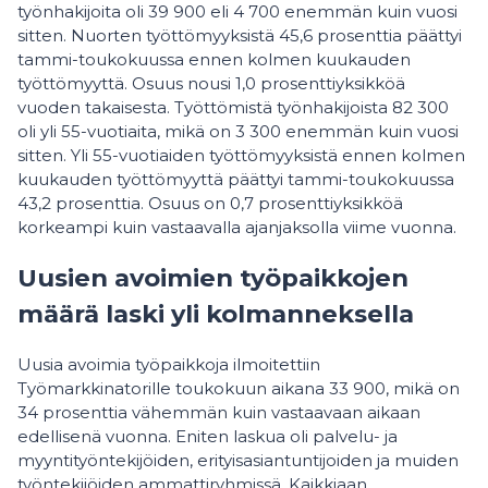
työnhakijoita oli 39 900 eli 4 700 enemmän kuin vuosi
sitten. Nuorten työttömyyksistä 45,6 prosenttia päättyi
tammi-toukokuussa ennen kolmen kuukauden
työttömyyttä. Osuus nousi 1,0 prosenttiyksikköä
vuoden takaisesta. Työttömistä työnhakijoista 82 300
oli yli 55-vuotiaita, mikä on 3 300 enemmän kuin vuosi
sitten. Yli 55-vuotiaiden työttömyyksistä ennen kolmen
kuukauden työttömyyttä päättyi tammi-toukokuussa
43,2 prosenttia. Osuus on 0,7 prosenttiyksikköä
korkeampi kuin vastaavalla ajanjaksolla viime vuonna.
Uusien avoimien työpaikkojen
määrä laski yli kolmanneksella
Uusia avoimia työpaikkoja ilmoitettiin
Työmarkkinatorille toukokuun aikana 33 900, mikä on
34 prosenttia vähemmän kuin vastaavaan aikaan
edellisenä vuonna. Eniten laskua oli palvelu- ja
myyntityöntekijöiden, erityisasiantuntijoiden ja muiden
työntekijöiden ammattiryhmissä. Kaikkiaan