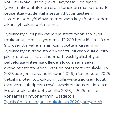
koulutuskokeiluiden (-23 %) käytössä. Sen sijaan
työvoimakoulutukseen osallistuneiden määrä nousi 10
prosenttia vuodentakaisesta. Aktivointiasteen
ulkopuolisen työhönvalmennuksen käyttö on vuoden
aikana yli kaksinkertaistunut.
Työllistettyjä, eli palkkatuen ja starttirahan saajia, oli
toukokuun lopussa yhteensä 12 200 henkilöä, mikä on
9 prosenttia vähemmän kuin vuotta aikaisemmin.
Työllistettyjen tiedoista on korjattu pitkään auki olleita
jaksoja, jotka laskevat huomattavasti työllistettyjen ja
palveluissa yhteensä olleiden lukumääriä sekä
aktivointiastetta. Korjaukset on toteutettu toukokuun
2026 tietojen lisäksi huhtikuun 2026 ja toukokuun 2025
tietoihin, joten toukokuun Työllisyyskatsauksen luvut
ovat vertailukelpoisia myös kyseisien kausien tietoihin.
Muut kuukausitiedot vuosilta 2026 ja 2025 tullaan
korjaamaan myöhemmin. Lisätietoja:
Työllistämisen korjaus toukokuun 2026 yhteydessä