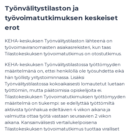
Työnvälitystilaston ja
työvoimatutkimuksen keskeiset
erot
KEHA-keskuksen Työnvälitystilaston lähteenä on
työvoimaviranomaisten asiakasrekisteri, kun taas
Tilastokeskuksen työvoimatutkimus on otostutkimus.
KEHA-keskuksen Työnvälitystilastossa työttömyyden
määritelmänä on, ettei henkilöllä ole työsuhdetta eikä
hän työllisty yritystoiminnassa. Lisäksi
Työnvälitystilastossa kokoaikaisesti lomautetut luetaan
työttömiin, mutta päätoimisia opiskelijoita ei.
Tilastokeskuksen Työvoimatutkimuksen työttömyyden
määritelmä on tiukempi: se edellyttää työttömiltä
aktiivista työnhakua edeltävien 4 viikon aikana ja
valmiutta ottaa työtä vastaan seuraavien 2 viikon
aikana. Kansainvälisesti vertailukelpoisena
Tilastokeskuksen työvoimatutkimus tuottaa viralliset