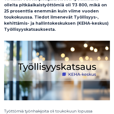
olleita pitkäaikaistyöttömiä oli 73 800, mikä on
25 prosenttia enemmän kuin viime vuoden
toukokuussa. Tiedot ilmenevät Työllisyys-,
kehittämis- ja hallintokeskuksen (KEHA-keskus)
Työllisyyskatsauksesta.
Työttömiä työnhakijoita oli toukokuun lopussa