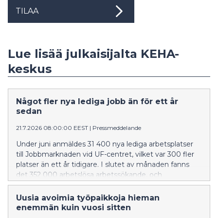
TILAA
Lue lisää julkaisijalta KEHA-
keskus
Något fler nya lediga jobb än för ett år
sedan
21.7.2026 08:00:00 EEST
|
Pressmeddelande
Under juni anmäldes 31 400 nya lediga arbetsplatser
till Jobbmarknaden vid UF-centret, vilket var 300 fler
platser än ett år tidigare. I slutet av månaden fanns
det 352 000 arbetslösa arbetssökande, och
sammanlagt 416 200 personer omfattades av den
breda arbetslösheten. Uppgifterna framgår av
Uusia avoimia työpaikkoja hieman
Sysselsättnings-, utvecklings- och förvaltningscentrets
enemmän kuin vuosi sitten
(UF-centret) sysselsättningsöversikt.