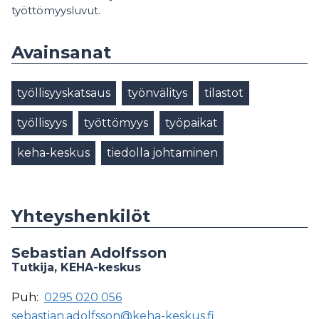
työttömyysluvut.
Avainsanat
työllisyyskatsaus
työnvälitys
tilastot
työllisyys
työttömyys
työpaikat
keha-keskus
tiedolla johtaminen
Yhteyshenkilöt
Sebastian Adolfsson
Tutkija, KEHA-keskus
Puh:
0295 020 056
sebastian.adolfsson@keha-keskus.fi