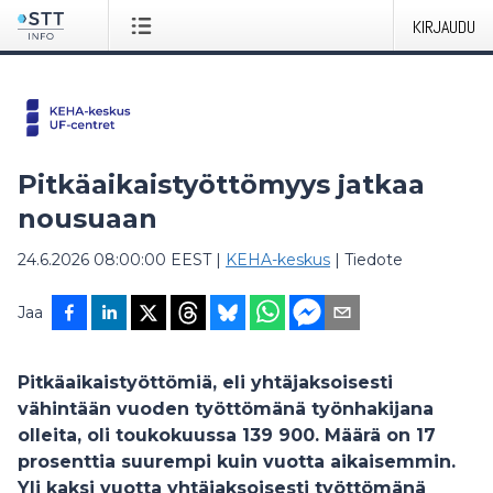
KIRJAUDU
Pitkäaikaistyöttömyys jatkaa
nousuaan
24.6.2026 08:00:00 EEST
|
KEHA-keskus
|
Tiedote
Jaa
Pitkäaikaistyöttömiä, eli yhtäjaksoisesti
vähintään vuoden työttömänä työnhakijana
olleita, oli toukokuussa 139 900. Määrä on 17
prosenttia suurempi kuin vuotta aikaisemmin.
Yli kaksi vuotta yhtäjaksoisesti työttömänä