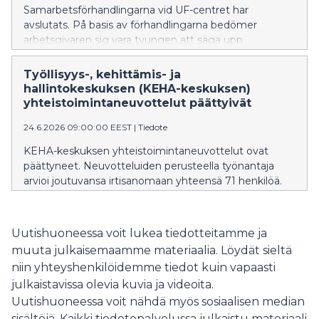
Samarbetsförhandlingarna vid UF-centret har
avslutats. På basis av förhandlingarna bedömer
arbetsgivaren sig vara tvungen att säga upp
sammanlagt 71 personer.
Työllisyys-, kehittämis- ja
hallintokeskuksen (KEHA-keskuksen)
yhteistoimintaneuvottelut päättyivät
24.6.2026 09:00:00 EEST
|
Tiedote
KEHA-keskuksen yhteistoimintaneuvottelut ovat
päättyneet. Neuvotteluiden perusteella työnantaja
arvioi joutuvansa irtisanomaan yhteensä 71 henkilöä.
Uutishuoneessa voit lukea tiedotteitamme ja
muuta julkaisemaamme materiaalia. Löydät sieltä
niin yhteyshenkilöidemme tiedot kuin vapaasti
julkaistavissa olevia kuvia ja videoita.
Uutishuoneessa voit nähdä myös sosiaalisen median
sisältöjä. Kaikki tiedotepalvelussa julkaistu materiaali