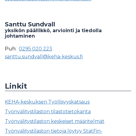
Santtu Sundvall
yksikön päällikkö, arviointi ja tiedolla
johtaminen
Puh:
0295 020 223
santtu.sundvall@keha-keskus.fi
Linkit
KEHA-keskuksen Työllisyyskatsaus
Työnvälitystilaston tilastotietokanta
Työnvälitystilaston keskeiset määritelmät
Työnvälitystilaston tietoja löytyy StatFin-