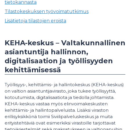
tietokannasta
Tilastokeskuksen työvoimatutkimus
Lisätietoja tilastojen eroista
KEHA-keskus – Valtakunnallinen
asiantuntija hallinnon,
digitalisaation ja työllisyyden
kehittämisessä
Työllisyys-, kehittämis- ja hallintokeskus (KEHA-keskus)
on valtion asiantuntijavirasto, joka tukee työllisyyttä,
kotoutumista, digitalisaatiota ja tiedolla johtamista.
KEHA-keskus vastaa myös elinvoimakeskusten
kehittämis- ja hallintopalveluista. Lisäksi viraston
erillisyksikkönä toimii Siviilipalveluskeskus ja muita
erityistehtäviä ovat esimerkiksi virastoille tarjottavat
tietojärjestelmät sekä maksatukseen ja valtionapuihin