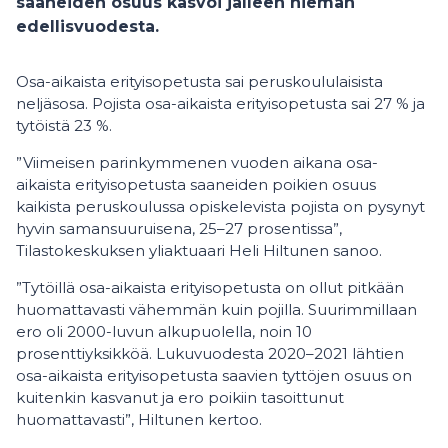
saaneiden osuus kasvoi jälleen hieman
edellisvuodesta.
Osa-aikaista erityisopetusta sai peruskoululaisista
neljäsosa. Pojista osa-aikaista erityisopetusta sai 27 % ja
tytöistä 23 %.
”Viimeisen parinkymmenen vuoden aikana osa-
aikaista erityisopetusta saaneiden poikien osuus
kaikista peruskoulussa opiskelevista pojista on pysynyt
hyvin samansuuruisena, 25–27 prosentissa”,
Tilastokeskuksen yliaktuaari Heli Hiltunen sanoo.
”Tytöillä osa-aikaista erityisopetusta on ollut pitkään
huomattavasti vähemmän kuin pojilla. Suurimmillaan
ero oli 2000-luvun alkupuolella, noin 10
prosenttiyksikköä. Lukuvuodesta 2020–2021 lähtien
osa-aikaista erityisopetusta saavien tyttöjen osuus on
kuitenkin kasvanut ja ero poikiin tasoittunut
huomattavasti”, Hiltunen kertoo.