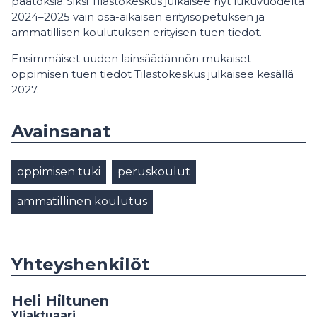
päätöksiä. Siksi Tilastokeskus julkaisee nyt lukuvuodelta
2024–2025 vain osa-aikaisen erityisopetuksen ja
ammatillisen koulutuksen erityisen tuen tiedot.
Ensimmäiset uuden lainsäädännön mukaiset
oppimisen tuen tiedot Tilastokeskus julkaisee kesällä
2027.
Avainsanat
oppimisen tuki
peruskoulut
ammatillinen koulutus
Yhteyshenkilöt
Heli Hiltunen
Yliaktuaari