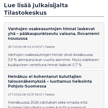
Lue lisää julkaisijalta
Tilastokeskus
Vanhojen osakeasuntojen hinnat laskevat
yhä – pääkaupunkiseutu vaisuna, Rovaniemi
nousussa
28.7.2026 08:02:14 EEST
|
Tiedote
Vanhojen osakeasuntojen hinnat olivat kesäkuussa
3,9 % alempana kuin vuotta aiemmin. Myös edelliseen
kuukauteen verrattuna hinnat laskivat 0,7 %.
Heinäkuu ei kohentanut kuluttajien
talousnäkemyksiä – luottamus heikointa
Pohjois-Suomessa
27.7.2026 08:02:57 EEST
|
Tiedote
Heinäkuussa 2026 odotukset sekä omasta että
Suomen taloudesta vuoden kuluttua paranivat