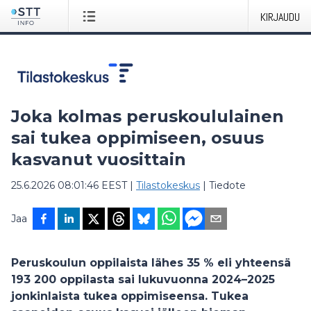
KIRJAUDU
Joka kolmas peruskoululainen
sai tukea oppimiseen, osuus
kasvanut vuosittain
25.6.2026 08:01:46 EEST
|
Tilastokeskus
|
Tiedote
Jaa
Peruskoulun oppilaista lähes 35 % eli yhteensä
193 200 oppilasta sai lukuvuonna 2024–2025
jonkinlaista tukea oppimiseensa. Tukea