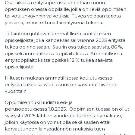
Osa-aikaista erityisopetusta annetaan muun
opetuksen ohessa oppilaille, joilla on lieviä oppimisen
tai koulunkäynnin vaikeuksia. Tukea voidaan tarjota
yleisenä, tehostettuna tai erityisenä tukena.
Tutkintoon johtavan ammatillisen koulutuksen
opiskelijoista joka kahdeksas sai vuonna 2025
erityistä
tukea opinnoissaan. Suurin osa tukea saavista, 86 %,
opiskeli ammatillisissa oppilaitoksissa. Ammatillisissa
erityisoppilaitoksissa opiskeli 12 % tukea saavista
opiskelijoista.
Hiltusen mukaan ammatillisessa koulutuksessa
erityistä tukea saavien osuus on kasvanut hivenen
vuosittain.
Oppimisen tuki uudistui esi- ja
perusopetuksessa 1.8.2025. Oppimisen tuessa on ollut
syksystä 2025 lähtien vuoden pituinen siirtymäkausi,
jolloin käytössä on voinut olla sekä uuden että
korvautuneen lainsäädännön mukaisia tuen