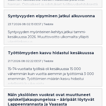
hieman. Ostoaikeet ja odotukset työllisyyskehityksestä
pysyivät heikkoina.
Syntyvyyden elpyminen jatkui alkuvuonna
23.7.2026 08:02:13 EEST
|
Tiedote
Syntyvyyden myönteinen kehitys jatkui tammi-
kesäkuussa 2026. Muuttovoitto ulkomailta ylläpiti
väestönkasvua.
Työttömyyden kasvu hidastui kesäkuussa
21.7.2026 08:02:22 EEST
|
Tiedote
15–74-vuotiaita työllisiä oli kesäkuussa 15 000
vähemmän kuin vuotta aiemmin ja työttömiä 3 000
enemmän. Työttömien määrän kasvu hidastui
edellisistä kuukausista.
Näin yksiöiden vuokrat ovat muuttuneet
opiskelijakaupungeissa – ääripäät löytyvät
Lappeenrannasta ja Vaasasta