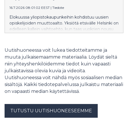
16.7.2026 08:01:02 EEST
|
Tiedote
Elokuussa yliopistokaupunkeihin kohdistuu uusien
opiskelijoiden muuttoaalto. Yksiötä etsivälle Helsinki on
edelleen kallein vaihtoehto, kun taas vuokrien nousu
on ollut suurinta Vaasassa.
Uutishuoneessa voit lukea tiedotteitamme ja
muuta julkaisemaamme materiaalia. Löydät sieltä
niin yhteyshenkilöidemme tiedot kuin vapaasti
julkaistavissa olevia kuvia ja videoita.
Uutishuoneessa voit nähdä myös sosiaalisen median
sisältöjä. Kaikki tiedotepalvelussa julkaistu materiaali
on vapaasti median käytettävissä.
TUTUSTU UUTISHUONEESEEMME