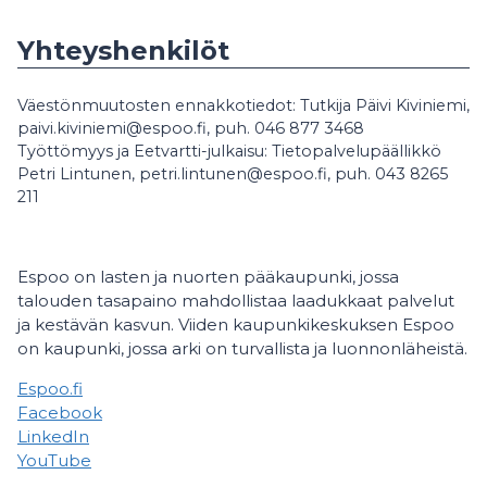
Yhteyshenkilöt
Väestönmuutosten ennakkotiedot: Tutkija Päivi Kiviniemi,
paivi.kiviniemi@espoo.fi, puh. 046 877 3468
Työttömyys ja Eetvartti-julkaisu: Tietopalvelupäällikkö
Petri Lintunen, petri.lintunen@espoo.fi, puh. 043 8265
211
Espoo on lasten ja nuorten pääkaupunki, jossa
talouden tasapaino mahdollistaa laadukkaat palvelut
ja kestävän kasvun. Viiden kaupunkikeskuksen Espoo
on kaupunki, jossa arki on turvallista ja luonnonläheistä.
Espoo.fi
Facebook
LinkedIn
YouTube