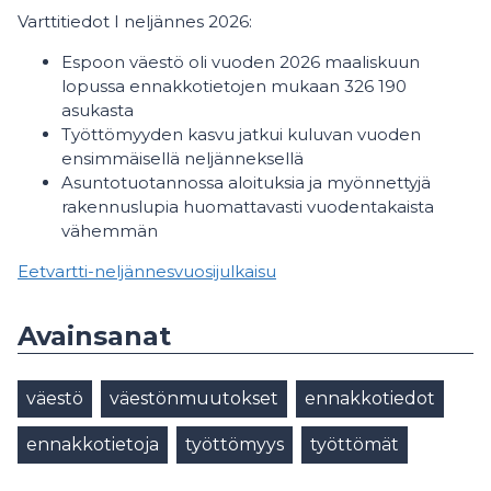
Varttitiedot I neljännes 2026:
Espoon väestö oli vuoden 2026 maaliskuun
lopussa ennakkotietojen mukaan 326 190
asukasta
Työttömyyden kasvu jatkui kuluvan vuoden
ensimmäisellä neljänneksellä
Asuntotuotannossa aloituksia ja myönnettyjä
rakennuslupia huomattavasti vuodentakaista
vähemmän
Eetvartti-neljännesvuosijulkaisu
Avainsanat
väestö
väestönmuutokset
ennakkotiedot
ennakkotietoja
työttömyys
työttömät