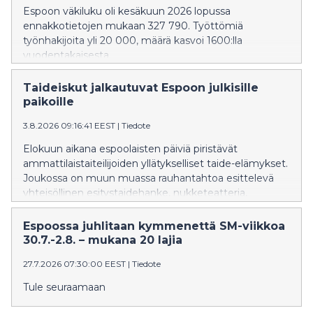
Espoon väkiluku oli kesäkuun 2026 lopussa
ennakkotietojen mukaan 327 790. Työttömiä
työnhakijoita yli 20 000, määrä kasvoi 1600:lla
vuodentakaisesta.
Taideiskut jalkautuvat Espoon julkisille
paikoille
3.8.2026 09:16:41 EEST
|
Tiedote
Elokuun aikana espoolaisten päiviä piristävät
ammattilaistaiteilijoiden yllätykselliset taide-elämykset.
Joukossa on muun muassa rauhantahtoa esittelevä
yhteisöllinen esitystaidehanke, nukketeatteria,
tankotanssia ja musiikkiesityksiä.
Espoossa juhlitaan kymmenettä SM-viikkoa
30.7.-2.8. – mukana 20 lajia
27.7.2026 07:30:00 EEST
|
Tiedote
Tule seuraamaan