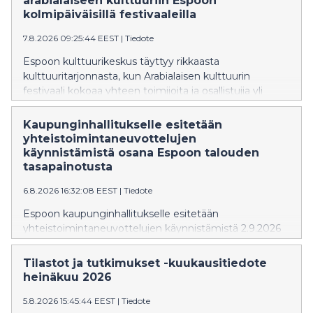
arabialaiseen kulttuuriin Espoon
kolmipäiväisillä festivaaleilla
7.8.2026 09:25:44 EEST
|
Tiedote
Espoon kulttuurikeskus täyttyy rikkaasta
kulttuuritarjonnasta, kun Arabialaisen kulttuurin
festivaali kokoaa yhteen toimijoita ja osallistujia yli
kulttuurirajojen 20.–22. elokuuta 2026 Tapiolassa.
Ohjelmassa on musiikkia, tanssia, taidetta, kirjallisuutta,
Kaupunginhallitukselle esitetään
työpajoja, lastenohjelmaa sekä eri maiden
yhteistoimintaneuvottelujen
kulttuuriperinteitä esitteleviä sisältöjä.
käynnistämistä osana Espoon talouden
tasapainotusta
6.8.2026 16:32:08 EEST
|
Tiedote
Espoon kaupunginhallitukselle esitetään
yhteistoimintaneuvottelujen käynnistämistä 2.9.2026
alkaen. Neuvottelut koskisivat kaupungin koko
henkilöstöä, ja niiden tavoitteena on enintään 10
Tilastot ja tutkimukset -kuukausitiedote
miljoonan euron vuosittainen säästö
heinäkuu 2026
henkilöstökuluissa. Kaupunginhallitus käsittelee asiaa
kokouksessaan 10.8.2026.
5.8.2026 15:45:44 EEST
|
Tiedote