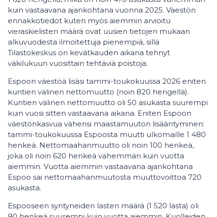
kuin vastaavana ajankohtana vuonna 2025. Väestön
ennakkotiedot kuten myös aiemmin arvioitu
vieraskielisten määrä ovat uusien tietojen mukaan
alkuvuodesta ilmoitettuja pienempiä, sillä
Tilastokeskus on kevätkauden aikana tehnyt
väkilukuun vuosittain tehtäviä poistoja.
Espoon väestöä lisäsi tammi-toukokuussa 2026 eniten
kuntien välinen nettomuutto (noin 820 hengellä).
Kuntien välinen nettomuutto oli 50 asukasta suurempi
kuin vuosi sitten vastaavana aikana. Eniten Espoon
väestönkasvua vähensi maastamuuton lisääntyminen:
tammi-toukokuussa Espoosta muutti ulkomaille 1 480
henkeä. Nettomaahanmuutto oli noin 100 henkeä,
joka oli noin 620 henkeä vähemmän kuin vuotta
aiemmin. Vuotta aiemmin vastaavana ajankohtana
Espoo sai nettomaahanmuutosta muuttovoittoa 720
asukasta.
Espooseen syntyneiden lasten määrä (1 520 lasta) oli
90 henkeä suurempi kuin vuotta aiemmin. Kuolleiden