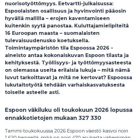
nuorisotyöttömyys. Eetvartti-julkaisussa:
Espoolaisten osallisuus ja hyvinvointi pääosin
hyvällä mallilla – erojen kaventamiseen
kuitenkin syytä panostaa. Kuluttajamielipiteitä
16 Euroopan maasta – suomalaisten
tulevaisuudenusko koetuksella.
Toimintaympäristön tila Espoossa 2026 -
aineisto antaa kokonaiskuvan Espoon tilasta ja
kehityksestä. Työllisyys- ja työttömyysasteesta
on olemassa useita erilaisia lukuja – mitä nämä
luvut tarkoittavat ja mitä ne kertovat? Espoossa
lukutaitotyötä tehdään varhaiskasvatuksesta
toiselle asteelle asti.
Espoon väkiluku oli toukokuun 2026 lopussa
ennakkotietojen mukaan 327 330
Tammi-toukokuussa 2026 Espoon väestö kasvoi noin
1 620 hengellä, mikä on noin 470 asukasta vähemmän