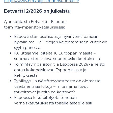
https://www.helsinginseudunsuunnat.fi/
Eetvartti 2/2026 on julkaistu
Ajankohtaista Eetvartti – Espoon
toimintaympäristökatsauksessa:
Espoolaisten osallisuus ja hyvinvointi pääosin
hyvällä mallilla – erojen kaventamiseen kuitenkin
syytä panostaa
Kuluttajamielipiteitä 16 Euroopan maasta –
suomalaisten tulevaisuudenusko koetuksella
Toimintaympäristön tila Espoossa 2026 -aineisto
antaa kokonaiskuvan Espoon tilasta ja
kehityksestä
Työllisyys- ja työttömyysasteesta on olemassa
useita erilaisia lukuja – mitä nämä luvut
tarkoittavat ja mitä ne kertovat?
Espoossa lukutaitotyötä tehdään
varhaiskasvatuksesta toiselle asteelle asti