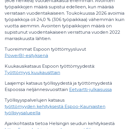
(808 henkeä) vuodentakaista enemmän. Avointen
työpaikkojen määrä supistui edelleen, kun määrää
verrataan vuodentakaiseen. Toukokuussa 2026 avoimia
työpaikkoja oli 24,0 % (306 työpaikkaa) vähemmän kuin
vuotta aiemmin. Avointen työpaikkojen määrä on
supistunut vuodentakaiseen verrattuna vuoden 2022
marraskuusta lähtien.
Tuoreimmat Espoon työttömyysluvut
PowerBI-esityksenä
Kuukausikatsaus Espoon työttömyydestä:
Työttömyys kuukausittain
Laajempi katsaus työllisyydestä ja työttömyydestä
Espoossa neljännesvuosittain
Eetvartti-julkaisussa
Työllisyyspalvelujen katsaus
työttömyyden kehityksestä Espoo-Kauniaisten
työllisyysalueella
Ajankohtaista tietoa Helsingin seudun kehityksestä