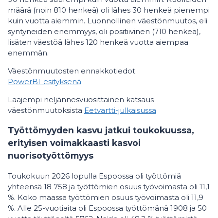
määrä (noin 810 henkeä) oli lähes 30 henkeä pienempi
kuin vuotta aiemmin. Luonnollinen väestönmuutos, eli
syntyneiden enemmyys, oli positiivinen (710 henkeä),
lisäten väestöä lähes 120 henkeä vuotta aiempaa
enemmän.
Väestönmuutosten ennakkotiedot
PowerBI-esityksenä
Laajempi neljännesvuosittainen katsaus
väestönmuutoksista
Eetvartti-julkaisussa
Työttömyyden kasvu jatkui toukokuussa,
erityisen voimakkaasti kasvoi
nuorisotyöttömyys
Toukokuun 2026 lopulla Espoossa oli työttömiä
yhteensä 18 758 ja työttömien osuus työvoimasta oli 11,1
%. Koko maassa työttömien osuus työvoimasta oli 11,9
%. Alle 25-vuotiaita oli Espoossa työttömänä 1908 ja 50