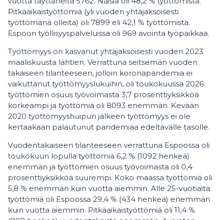
vuotta täyttäneitä 5762. Naisia oli 48,2 % työttömistä.
Pitkäaikaistyöttömiä (yli vuoden yhtäjaksoisesti
työttömänä olleita) oli 7899 eli 42,1 % työttömistä.
Espoon työllisyyspalveluissa oli 969 avointa työpaikkaa.
Työttömyys on kasvanut yhtäjaksoisesti vuoden 2023
maaliskuusta lähtien. Verrattuna seitsemän vuoden
takaiseen tilanteeseen, jolloin koronapandemia ei
vaikuttanut työttömyyslukuihin, oli toukokuussa 2026
työttömien osuus työvoimasta 3,7 prosenttiyksikköä
korkeampi ja työttömiä oli 8093 enemmän. Kevään
2020 työttömyyshuipun jälkeen työttömyys ei ole
kertaakaan palautunut pandemiaa edeltävälle tasolle.
Vuodentakaiseen tilanteeseen verrattuna Espoossa oli
toukokuun lopulla työttömiä 6,2 % (1092 henkeä)
enemmän ja työttömien osuus työvoimasta oli 0,4
prosenttiyksikköä suurempi. Koko maassa työttömiä oli
5,8 % enemmän kuin vuotta aiemmin. Alle 25-vuotiaita
työttömiä oli Espoossa 29,4 % (434 henkeä) enemmän
kuin vuotta aiemmin. Pitkäaikaistyöttömiä oli 11,4 %