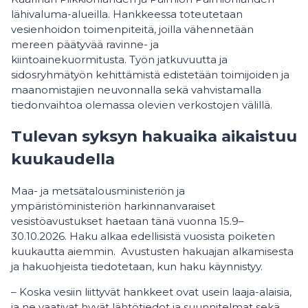
lähivaluma-alueilla. Hankkeessa toteutetaan
vesienhoidon toimenpiteitä, joilla vähennetään
mereen päätyvää ravinne- ja
kiintoainekuormitusta. Työn jatkuvuutta ja
sidosryhmätyön kehittämistä edistetään toimijoiden ja
maanomistajien neuvonnalla sekä vahvistamalla
tiedonvaihtoa olemassa olevien verkostojen välillä.
Tulevan syksyn hakuaika aikaistuu
kuukaudella
Maa- ja metsätalousministeriön ja
ympäristöministeriön harkinnanvaraiset
vesistöavustukset haetaan tänä vuonna 15.9–
30.10.2026. Haku alkaa edellisistä vuosista poiketen
kuukautta aiemmin. Avustusten hakuajan alkamisesta
ja hakuohjeista tiedotetaan, kun haku käynnistyy.
– Koska vesiin liittyvät hankkeet ovat usein laaja-alaisia,
ja ne vaativat hyvät lähtötiedot ja suunnitelmat sekä