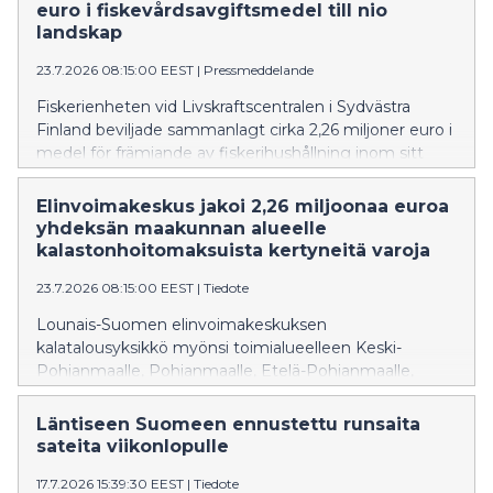
Avustus on haettavissa elokuun ajan.
euro i fiskevårdsavgiftsmedel till nio
landskap
23.7.2026 08:15:00 EEST
|
Pressmeddelande
Fiskerienheten vid Livskraftscentralen i Sydvästra
Finland beviljade sammanlagt cirka 2,26 miljoner euro i
medel för främjande av fiskerihushållning inom sitt
verksamhetsområde, som omfattar Mellersta
Österbotten, Österbotten, Södra Österbotten,
Elinvoimakeskus jakoi 2,26 miljoonaa euroa
Satakunta, Egentliga Finland, Nyland, Päijänne-
yhdeksän maakunnan alueelle
Tavastland, Kymmenedalen och Södra Karelen.
kalastonhoitomaksuista kertyneitä varoja
Medlen har samlats in genom de statliga
23.7.2026 08:15:00 EEST
|
Tiedote
fiskevårdsavgifter som betalas av fiskare.
Lounais-Suomen elinvoimakeskuksen
kalatalousyksikkö myönsi toimialueelleen Keski-
Pohjanmaalle, Pohjanmaalle, Etelä-Pohjanmaalle,
Satakuntaan, Varsinais-Suomeen, Uudellemaalle,
Päijät-Hämeeseen, Kymenlaaksoon ja Etelä-Karjalaan
Läntiseen Suomeen ennustettu runsaita
yhteensä noin 2,26 miljoonaa euroa kalatalouden
sateita viikonlopulle
edistämisvaroja. Varat ovat kertyneet kalastajien
17.7.2026 15:39:30 EEST
|
Tiedote
maksamista valtion kalastonhoitomaksuista.