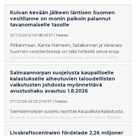
Kuivan kevään jälkeen läntisen Suomen
vesitilanne on monin paikoin palannut
tavanomaiselle tasolle
29.7.2026 12:00:58 EEST
|
Tiedote
Pirkanmaan, Kanta-Hämeen, Satakunnan ja Varsinais-
Suomen vesitilanteessa on tällä hetkellä selviä eroja
säännösteltyjen ja luonnontilaisten vesistöjen välillä.
Säännöstellyillä järvillä vedenpinnat ovat
tavanomaisella tasolla kun taas luonnontilaisten järvien
Saimaannorpan suojelusta kaupalliselle
pinnat ovat edelleen pääosin tavanomaista alempana
kalastukselle aiheutuvien taloudellisten
ajankohtaan nähden. Paikoin vedenkorkeudet ovat
vaikutusten johdosta myönnettävä
kuitenkin viimeaikaisten sateiden myötä palautuneet
avustushaku avautuu 1.8.2026
lähemmäs vuodenajan keskimääräistä tasoa.
27.7.2026 09:23:21 EEST
|
Tiedote
Saimaannorpan suojelu rajoittaa kaupallista kalastusta.
Norpat myös heikentävät pyydysten tuottoa. Näiden
taloudellisten menetysten vuoksi kaupallisille
kalastajille on suunnattu avustus vuosille 2024-27.
Livskraftscentralen fördelade 2,26 miljoner