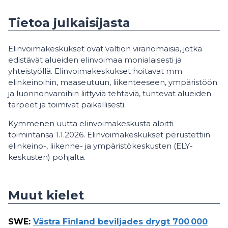
Tietoa julkaisijasta
Elinvoimakeskukset ovat valtion viranomaisia, jotka
edistävät alueiden elinvoimaa monialaisesti ja
yhteistyöllä. Elinvoimakeskukset hoitavat mm.
elinkeinoihin, maaseutuun, liikenteeseen, ympäristöön
ja luonnonvaroihin liittyviä tehtäviä, tuntevat alueiden
tarpeet ja toimivat paikallisesti.
Kymmenen uutta elinvoimakeskusta aloitti
toimintansa 1.1.2026. Elinvoimakeskukset perustettiin
elinkeino-, liikenne- ja ympäristökeskusten (ELY-
keskusten) pohjalta.
Muut kielet
SWE
:
Västra Finland beviljades drygt 700 000