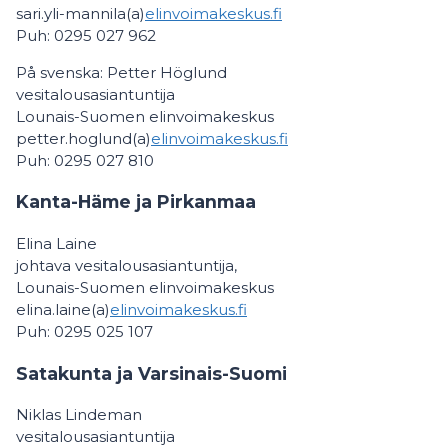
sari.yli-mannila(a)
elinvoimakeskus.fi
Puh: 0295 027 962
På svenska: Petter Höglund
vesitalousasiantuntija
Lounais-Suomen elinvoimakeskus
petter.hoglund(a)
elinvoimakeskus.fi
Puh: 0295 027 810
Kanta-Häme ja Pirkanmaa
Elina Laine
johtava vesitalousasiantuntija,
Lounais-Suomen elinvoimakeskus
elina.laine(a)
elinvoimakeskus.fi
Puh: 0295 025 107
Satakunta ja Varsinais-Suomi
Niklas Lindeman
vesitalousasiantuntija