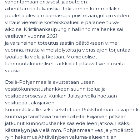
vähentämään erityisesti jääpatojen
aiheuttamaa tulvariskiä. Jokiuoman kummallakin
puolella olevia maamassoja poistetaan, jolloin veden
virtaus viereisille kosteikkoalueille paranee tulva-
aikoina. Kristiinankaupungin hallinnoima hanke sai
vesiluvan vuonna 2021
ja varsinainen toteutus saatiin päätökseen viime
vuonna, mutta viimeistelytöitä ja vieraslajien torjuntaa
työalueilla vielä jatketaan. Monipuoliset
luonnontaloudelliset tarkkailut jatkuvat vielä useita
vuosia.
Etelä-Pohjanmaalla avustetaan usean
vesistökunnostushankkeen suunnittelua ja
vesilupaprosessia. Kurikan Jalasjärvellä haetaan
vesilupaa Jalasjärven
kunnostukselle sekä selvitetään Pukkiholman tulvapen
kuntoa ja tarvittavia toimenpiteitä. Evijärven pitkään
jatkunut kunnostushanke saa edelleen jatkoa. Lisäksi
käsittelyyn jää vielä mm. Pohjanmaan vesi ja ympäristö
ry:n hakemus Ähtävänjoen valuma-alueen tilan