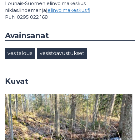
Lounais-Suomen elinvoimakeskus
niklas.lindeman(a)
elinvoimakeskus.fi
Puh: 0295 022 168
Avainsanat
vesitalous
vesistöavustukset
Kuvat