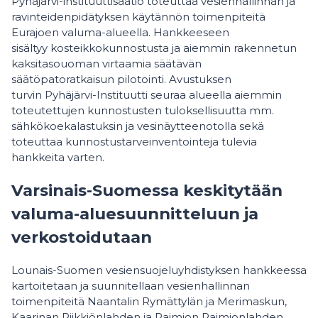
Pyhäjärvi-instituuttisäätiö toteuttaa vesienhallinnan ja
ravinteidenpidätyksen käytännön toimenpiteitä
Eurajoen valuma-alueella. Hankkeeseen
sisältyy kosteikkokunnostusta ja aiemmin rakennetun
kaksitasouoman virtaamia säätävän
säätöpatoratkaisun pilotointi. Avustuksen
turvin Pyhäjärvi-Instituutti seuraa alueella aiemmin
toteutettujen kunnostusten tuloksellisuutta mm.
sähkökoekalastuksin ja vesinäytteenotolla sekä
toteuttaa kunnostustarveinventointeja tulevia
hankkeita varten.
Varsinais-Suomessa keskitytään
valuma-aluesuunnitteluun ja
verkostoidutaan
Lounais-Suomen vesiensuojeluyhdistyksen hankkeessa
kartoitetaan ja suunnitellaan vesienhallinnan
toimenpiteitä Naantalin Rymättylän ja Merimaskun,
Kaarinan Piikkiönlahden ja Paimion Paimionlahden