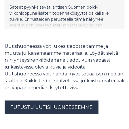
Sateet pyyhkäisevät läntisen Suomen poikki
viikonloppuna lisäten todennäköisyyttä paikallisille
tulville. Ennusteiden perusteella tämä näkynee
etenkin pohjoisessa Satakunnassa ja pohjoisen
Pirkanmaan pienemmissä vesistöissä paikoitellen
nousevina vedenpintoina ja jokien voimakkaina
virtauksina. Esimerkiksi Kankaanpään ja Parkanon
Uutishuoneessa voit lukea tiedotteitamme ja
seuduille ennustetaan jopa yli 50 mm sadekertymiä
muuta julkaisemaamme materiaalia. Löydät sieltä
viikonlopun aikana.
niin yhteyshenkilöidemme tiedot kuin vapaasti
julkaistavissa olevia kuvia ja videoita.
Uutishuoneessa voit nähdä myös sosiaalisen median
sisältöjä. Kaikki tiedotepalvelussa julkaistu materiaali
on vapaasti median käytettävissä.
TUTUSTU UUTISHUONEESEEMME