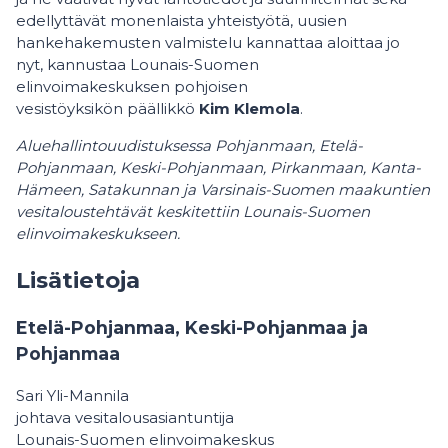
edellyttävät monenlaista yhteistyötä, uusien
hankehakemusten valmistelu kannattaa aloittaa jo
nyt, kannustaa Lounais-Suomen
elinvoimakeskuksen pohjoisen
vesistöyksikön päällikkö
Kim Klemola
.
Aluehallintouudistuksessa Pohjanmaan, Etelä-
Pohjanmaan, Keski-Pohjanmaan, Pirkanmaan, Kanta-
Hämeen, Satakunnan ja Varsinais-Suomen maakuntien
vesitaloustehtävät keskitettiin Lounais-Suomen
elinvoimakeskukseen.
Lisätietoja
Etelä-Pohjanmaa, Keski-Pohjanmaa ja
Pohjanmaa
Sari Yli-Mannila
johtava vesitalousasiantuntija
Lounais-Suomen elinvoimakeskus