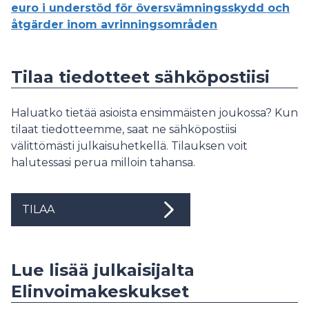
euro i understöd för översvämningsskydd och
åtgärder inom avrinningsområden
Tilaa tiedotteet sähköpostiisi
Haluatko tietää asioista ensimmäisten joukossa? Kun
tilaat tiedotteemme, saat ne sähköpostiisi
välittömästi julkaisuhetkellä. Tilauksen voit
halutessasi perua milloin tahansa.
TILAA
Lue lisää julkaisijalta
Elinvoimakeskukset