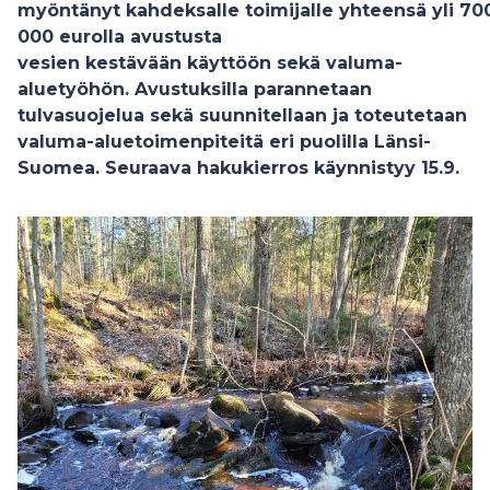
myöntänyt kahdeksalle toimijalle yhteensä yli 70
000 eurolla avustusta
vesien kestävään käyttöön sekä valuma-
aluetyöhön. Avustuksilla parannetaan
tulvasuojelua sekä suunnitellaan ja toteutetaan
valuma-aluetoimenpiteitä eri puolilla Länsi-
Suomea. Seuraava hakukierros käynnistyy 15.9.