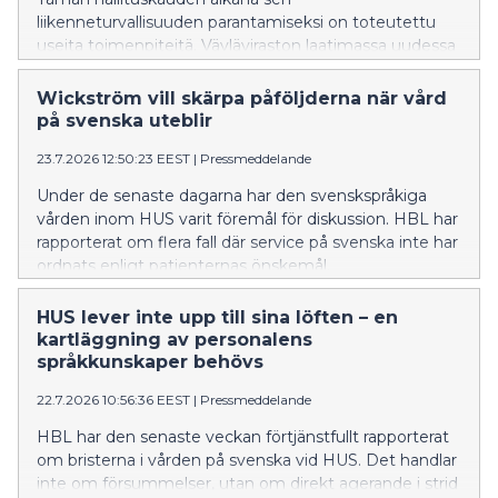
liikenneturvallisuuden parantamiseksi on toteutettu
useita toimenpiteitä. Väyläviraston laatimassa uudessa
investointiohjelmassa valtatie 25:n kehittämistoimet
on asetettu etusijalle.
Wickström vill skärpa påföljderna när vård
på svenska uteblir
23.7.2026 12:50:23 EEST
|
Pressmeddelande
Under de senaste dagarna har den svenskspråkiga
vården inom HUS varit föremål för diskussion. HBL har
rapporterat om flera fall där service på svenska inte har
ordnats enligt patienternas önskemål.
HUS lever inte upp till sina löften – en
kartläggning av personalens
språkkunskaper behövs
22.7.2026 10:56:36 EEST
|
Pressmeddelande
HBL har den senaste veckan förtjänstfullt rapporterat
om bristerna i vården på svenska vid HUS. Det handlar
inte om försummelser, utan om direkt agerande i strid