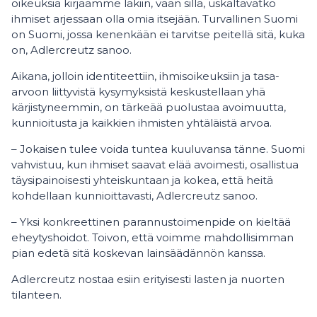
oikeuksia kirjaamme lakiin, vaan sillä, uskaltavatko
ihmiset arjessaan olla omia itsejään. Turvallinen Suomi
on Suomi, jossa kenenkään ei tarvitse peitellä sitä, kuka
on, Adlercreutz sanoo.
Aikana, jolloin identiteettiin, ihmisoikeuksiin ja tasa-
arvoon liittyvistä kysymyksistä keskustellaan yhä
kärjistyneemmin, on tärkeää puolustaa avoimuutta,
kunnioitusta ja kaikkien ihmisten yhtäläistä arvoa.
– Jokaisen tulee voida tuntea kuuluvansa tänne. Suomi
vahvistuu, kun ihmiset saavat elää avoimesti, osallistua
täysipainoisesti yhteiskuntaan ja kokea, että heitä
kohdellaan kunnioittavasti, Adlercreutz sanoo.
– Yksi konkreettinen parannustoimenpide on kieltää
eheytyshoidot. Toivon, että voimme mahdollisimman
pian edetä sitä koskevan lainsäädännön kanssa.
Adlercreutz nostaa esiin erityisesti lasten ja nuorten
tilanteen.