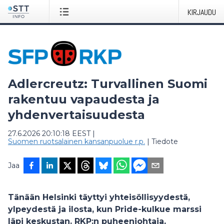
KIRJAUDU
Adlercreutz: Turvallinen Suomi
rakentuu vapaudesta ja
yhdenvertaisuudesta
27.6.2026 20:10:18 EEST
|
Suomen ruotsalainen kansanpuolue r.p.
|
Tiedote
Jaa
Tänään Helsinki täyttyi yhteisöllisyydestä,
ylpeydestä ja ilosta, kun Pride-kulkue marssi
läpi keskustan. RKP:n puheenjohtaja,