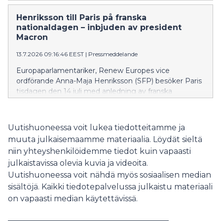
med språklagstiftningen.
Henriksson till Paris på franska
nationaldagen – inbjuden av president
Macron
13.7.2026 09:16:46 EEST
|
Pressmeddelande
Europaparlamentariker, Renew Europes vice
ordförande Anna-Maja Henriksson (SFP) besöker Paris
tisdagen den 14 juli med anledning av franska
nationaldagen.
Uutishuoneessa voit lukea tiedotteitamme ja
muuta julkaisemaamme materiaalia. Löydät sieltä
niin yhteyshenkilöidemme tiedot kuin vapaasti
julkaistavissa olevia kuvia ja videoita.
Uutishuoneessa voit nähdä myös sosiaalisen median
sisältöjä. Kaikki tiedotepalvelussa julkaistu materiaali
on vapaasti median käytettävissä.