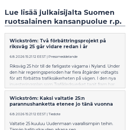
Lue lisää julkaisijalta Suomen
ruotsalainen kansanpuolue r.p.
Wickström: Två förbättringsprojekt på
riksväg 25 går vidare redan i år
6.8.2026 15:21:12 EEST
|
Pressmeddelande
Riksväg 25 hör till de farligaste vägarna i Nyland. Under
den här regeringsperioden har flera åtgärder vidtagits
för att förbättra trafiksäkerheten på vägen. I den nya
investeringsplan som Trafikledsverket tagit fram har
åtgärder längs riksväg 25 prioriterats.
Wickström: Kaksi valtatie 25:n
parannushanketta etenee jo tänä vuonna
6.8.2026 15:21:12 EEST
|
Tiedote
Valtatie 25 kuuluu Uudenmaan vaarallisimpiin teihin.
Tämän hallituskauden aikana sen