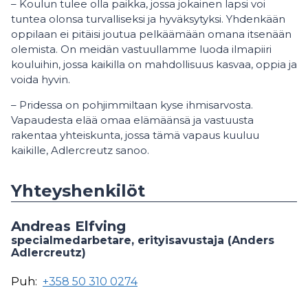
– Koulun tulee olla paikka, jossa jokainen lapsi voi
tuntea olonsa turvalliseksi ja hyväksytyksi. Yhdenkään
oppilaan ei pitäisi joutua pelkäämään omana itsenään
olemista. On meidän vastuullamme luoda ilmapiiri
kouluihin, jossa kaikilla on mahdollisuus kasvaa, oppia ja
voida hyvin.
– Pridessa on pohjimmiltaan kyse ihmisarvosta.
Vapaudesta elää omaa elämäänsä ja vastuusta
rakentaa yhteiskunta, jossa tämä vapaus kuuluu
kaikille, Adlercreutz sanoo.
Yhteyshenkilöt
Andreas Elfving
specialmedarbetare, erityisavustaja (Anders
Adlercreutz)
Puh:
+358 50 310 0274