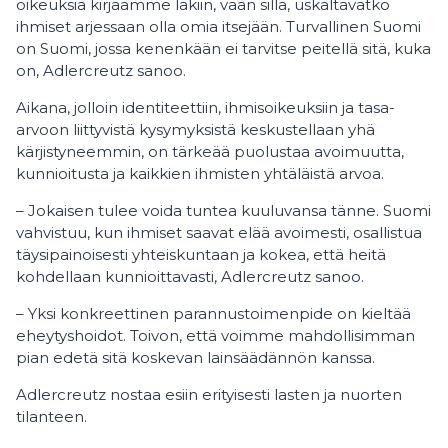
oikeuksia kirjaamme lakiin, vaan sillä, uskaltavatko
ihmiset arjessaan olla omia itsejään. Turvallinen Suomi
on Suomi, jossa kenenkään ei tarvitse peitellä sitä, kuka
on, Adlercreutz sanoo.
Aikana, jolloin identiteettiin, ihmisoikeuksiin ja tasa-
arvoon liittyvistä kysymyksistä keskustellaan yhä
kärjistyneemmin, on tärkeää puolustaa avoimuutta,
kunnioitusta ja kaikkien ihmisten yhtäläistä arvoa.
– Jokaisen tulee voida tuntea kuuluvansa tänne. Suomi
vahvistuu, kun ihmiset saavat elää avoimesti, osallistua
täysipainoisesti yhteiskuntaan ja kokea, että heitä
kohdellaan kunnioittavasti, Adlercreutz sanoo.
– Yksi konkreettinen parannustoimenpide on kieltää
eheytyshoidot. Toivon, että voimme mahdollisimman
pian edetä sitä koskevan lainsäädännön kanssa.
Adlercreutz nostaa esiin erityisesti lasten ja nuorten
tilanteen.