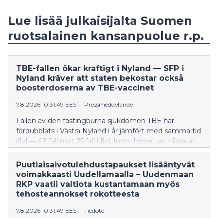
Lue lisää julkaisijalta Suomen
ruotsalainen kansanpuolue r.p.
TBE-fallen ökar kraftigt i Nyland — SFP i
Nyland kräver att staten bekostar också
boosterdoserna av TBE-vaccinet
7.8.2026 10:31:49 EEST
|
Pressmeddelande
Fallen av den fästingburna sjukdomen TBE har
fördubblats i Västra Nyland i år jämfört med samma tid
ifjol — 49 fall mot 25 fall i fjol. Inom loppet av några år
har TBE också börjat förekomma i östnyländska
kommuner, även om det handlar om tämligen få fall
Puutiaisaivotulehdustapaukset lisääntyvät
tills vidare. Förra året dog fyra personer i Nyland av
voimakkaasti Uudellamaalla – Uudenmaan
TBE. Många av Finlands riskområden finns i Nyland.
RKP vaatii valtiota kustantamaan myös
tehosteannokset rokotteesta
7.8.2026 10:31:49 EEST
|
Tiedote