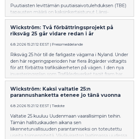
Puutiaisten levittämän puutiaisaivotulehduksen (TBE)
tapausten määrä on kaksinkertaistunut Länsi-
Uudellamaalla tänä vuonna verrattuna viime vuoden
vastaavaan ajankohtaan – tapauksia on todettu tänä
Wickström: Två förbättringsprojekt på
kesänä jo 49, kun viime vuonna niitä oli 25. Viime
riksväg 25 går vidare redan i år
vuosien aikana TBE:tä on alkanut esiintyä myös Itä-
Uudenmaan kunnissa, vaikka tapausmäärät ovat
6.8.2026 15:21:12 EEST
|
Pressmeddelande
toistaiseksi melko vähäisiä. Viime vuonna neljä
Riksväg 25 hör till de farligaste vägarna i Nyland. Under
henkilöä kuoli Uudellamaalla TBE:n seurauksena.
den här regeringsperioden har flera åtgärder vidtagits
Monet Suomen riskialueista sijaitsevat Uudellamaalla.
för att förbättra trafiksäkerheten på vägen. I den nya
investeringsplan som Trafikledsverket tagit fram har
åtgärder längs riksväg 25 prioriterats.
Wickström: Kaksi valtatie 25:n
parannushanketta etenee jo tänä vuonna
6.8.2026 15:21:12 EEST
|
Tiedote
Valtatie 25 kuuluu Uudenmaan vaarallisimpiin teihin.
Tämän hallituskauden aikana sen
liikenneturvallisuuden parantamiseksi on toteutettu
useita toimenpiteitä. Väyläviraston laatimassa uudessa