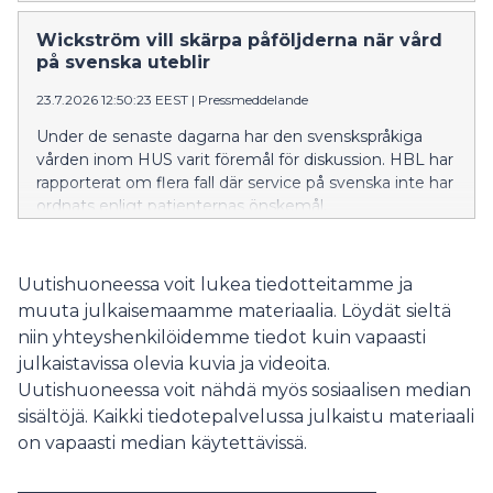
investointiohjelmassa valtatie 25:n kehittämistoimet
on asetettu etusijalle.
Wickström vill skärpa påföljderna när vård
på svenska uteblir
23.7.2026 12:50:23 EEST
|
Pressmeddelande
Under de senaste dagarna har den svenskspråkiga
vården inom HUS varit föremål för diskussion. HBL har
rapporterat om flera fall där service på svenska inte har
ordnats enligt patienternas önskemål.
Uutishuoneessa voit lukea tiedotteitamme ja
muuta julkaisemaamme materiaalia. Löydät sieltä
niin yhteyshenkilöidemme tiedot kuin vapaasti
julkaistavissa olevia kuvia ja videoita.
Uutishuoneessa voit nähdä myös sosiaalisen median
sisältöjä. Kaikki tiedotepalvelussa julkaistu materiaali
on vapaasti median käytettävissä.