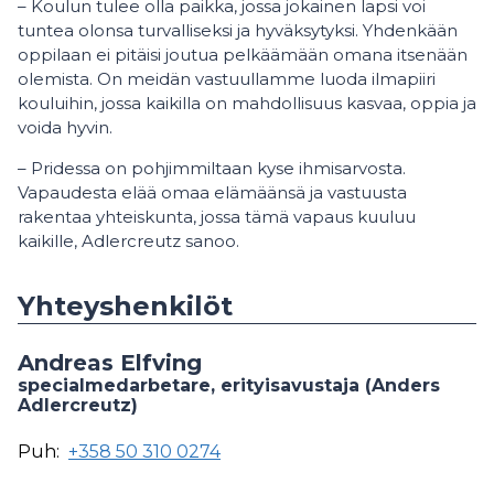
– Koulun tulee olla paikka, jossa jokainen lapsi voi
tuntea olonsa turvalliseksi ja hyväksytyksi. Yhdenkään
oppilaan ei pitäisi joutua pelkäämään omana itsenään
olemista. On meidän vastuullamme luoda ilmapiiri
kouluihin, jossa kaikilla on mahdollisuus kasvaa, oppia ja
voida hyvin.
– Pridessa on pohjimmiltaan kyse ihmisarvosta.
Vapaudesta elää omaa elämäänsä ja vastuusta
rakentaa yhteiskunta, jossa tämä vapaus kuuluu
kaikille, Adlercreutz sanoo.
Yhteyshenkilöt
Andreas Elfving
specialmedarbetare, erityisavustaja (Anders
Adlercreutz)
Puh:
+358 50 310 0274