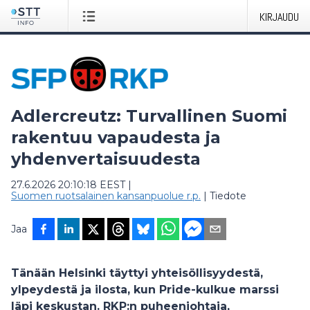
KIRJAUDU
Adlercreutz: Turvallinen Suomi
rakentuu vapaudesta ja
yhdenvertaisuudesta
27.6.2026 20:10:18 EEST
|
Suomen ruotsalainen kansanpuolue r.p.
|
Tiedote
Jaa
Tänään Helsinki täyttyi yhteisöllisyydestä,
ylpeydestä ja ilosta, kun Pride-kulkue marssi
läpi keskustan. RKP:n puheenjohtaja,