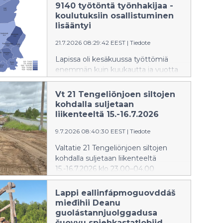
suljettuna 1.6. alkaen rakennustöiden
9140 työtöntä työnhakijaa -
vuoksi.
koulutuksiin osallistuminen
lisääntyi
21.7.2026 08:29:42 EEST
|
Tiedote
Lapissa oli kesäkuussa työttömiä
enemmän kuin kuukautta ja vuotta
aiemmin. Työttömyyden kasvun
voimistuminen kuitenkin pysähtyi.
Vt 21 Tengeliönjoen siltojen
Kunnittaiset erot työttömyydessä
kohdalla suljetaan
ovat edelleen huomattavia.
liikenteeltä 15.-16.7.2026
Palveluihin osallistuvien määrä
9.7.2026 08:40:30 EEST
|
Tiedote
kasvoi vuodentakaiseen verrattuna.
Valtatie 21 Tengeliönjoen siltojen
kohdalla suljetaan liikenteeltä
15.-16.7.2026 klo 23.00–04.00
väliseksi ajaksi siltatöiden vuoksi.
Lappi eallinfápmoguovddáš
mieđihii Deanu
guolástannjuolggadusa
čuovvu spiehkastatlobiid