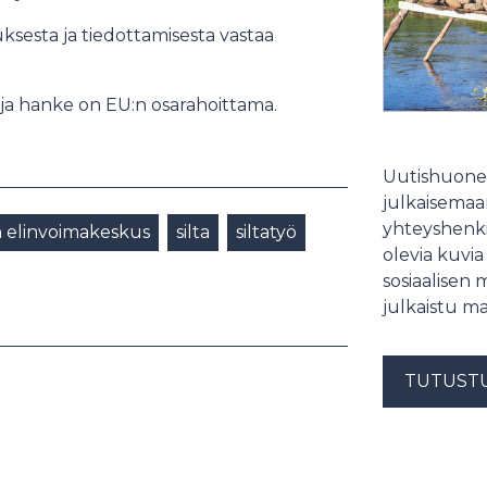
ksesta ja tiedottamisesta vastaa
ja hanke on EU:n osarahoittama.
Uutishuonee
julkaisemaam
yhteyshenki
n elinvoimakeskus
silta
siltatyö
olevia kuvia
sosiaalisen 
julkaistu ma
TUTUST