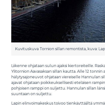
Kuvituskuva Tornion sillan remontista, kuva: La
Liikenne ohjataan sulun ajaksi kiertoreiteille. Rask
Ylitornion Aavasaksan sillan kautta. Alle 12 tonnin
hälytysajoneuvot ohjataan viereiselle Hannulan si
ajavat ohjataan poikkeuksellisesti eteläisen rampi
pohjoisen ramppi on suljettu. Hannulan sillan län
suuntaan on suljettu.
Lapin elinvoimakeskus toivoo tienkäyttäjiltä ymmä