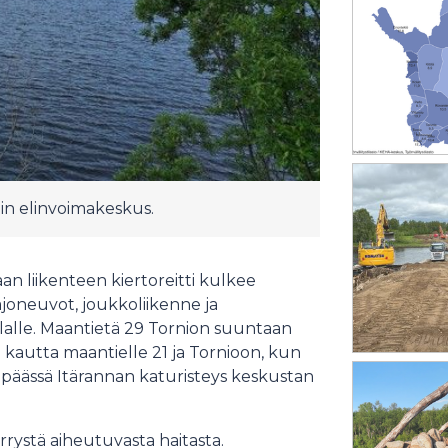
pin elinvoimakeskus.
aan liikenteen kiertoreitti kulkee
 ajoneuvot, joukkoliikenne ja
llalle. Maantietä 29 Tornion suuntaan
n kautta maantielle 21 ja Tornioon, kun
sipäässä Itärannan katuristeys keskustan
rrystä aiheutuvasta haitasta.