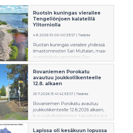
Ruotsin kuningas vierailee
Tengeliönjoen kalateillä
Ylitorniolla
4.8.2026 10:00:00 EEST
|
Tiedote
Ruotsin kuningas vierailee yhdessä
ilmastoministeri Sari Multalan, maa-
ja metsätalousministeri Sari
Essayahin ja Norrbottenin läänin
maaherra Lotta Finstorpin kanssa
Rovaniemen Porokatu
Tengeliönjoen kalateillä Ylitorniolla.
avautuu joukkoliikenteelle
Lapin elinvoimakeskuksen
12.8. alkaen
asiantuntijat esittelevät Lapin
29.7.2026 13:41:42 EEST
|
Tiedote
elinvoimakeskuksen rakennuttamia
kalateitä ja
Rovaniemen Porokatu avautuu
virtavesikunnostuskohteita
joukkoliikenteelle 12.8.2026 alkaen,
arvovieraille.
kun paikallisliikenteen talviaikataulut
astuvat voimaan. Porokadun ja
Ranuantien välinen liittymä on ollut
Lapissa oli kesäkuun lopussa