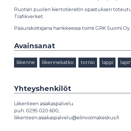
Ruotsin puolen kiertotiereitin opastuksen toteutu
Trafikverket.
Pääurakoitsijana hankkeessa toimii GRK Suomi Oy 
Avainsanat
liikenne
liikennekatko
tornio
lappi
lapi
Yhteyshenkilöt
Liikenteen asiakaspalvelu
puh. 0295 020 600,
liikenteen.asiakaspalvelu@elinvoimakeskus.fi