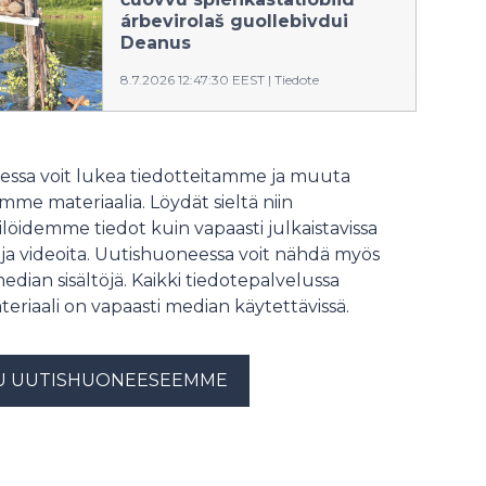
árbevirolaš guollebivdui
Deanus
8.7.2026 12:47:30 EEST
|
Tiedote
Lappi eallinfápmoguovddáš mieđihii
jahkái 2026 gávcci spiehkastatlobi
Deanu guolástannjuolggadussii.
ssa voit lukea tiedotteitamme ja muuta
Spiehkastatlobi lea vejolaš ohcat
me materiaalia. Löydät sieltä niin
guollebivdui laktáseaddji báikkálaš
löidemme tiedot kuin vapaasti julkaistavissa
árbedieđu sirdimii Deanus.
 ja videoita. Uutishuoneessa voit nähdä myös
median sisältöjä. Kaikki tiedotepalvelussa
teriaali on vapaasti median käytettävissä.
U UUTISHUONEESEEMME