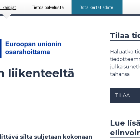
ulkaisijat
Tietoa palvelusta
Osta kertatiedote
Tilaa t
Haluatko tie
tiedotteemme
julkaisuhetk
n liikenteeltä
tahansa.
TILAA
Lue lisä
elinvo
ylittävä silta suljetaan kokonaan