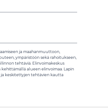
 osaamiseen ja maahanmuuttoon,
louteen, ympäristöön sekä rahoitukseen,
hallinnon tehtäviä. Elinvoimakeskus
ta kehittämällä alueen elinvoimaa. Lapin
ja keskitettyjen tehtävien kautta