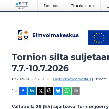
Tiedotteet
Tilaa tiedotteita
J
Tornion silta suljetaa
7.7.-10.7.2026
1.7.2026 08:22:17 EEST
|
Lapin elinvoimakeskus
|
Tiedote
Jaa
Valtatiellä 29 (E4) sijaitseva Tornionjoen 