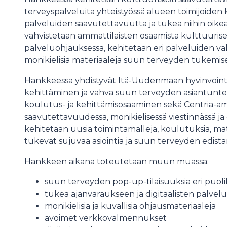
terveyspalveluita yhteistyössä alueen toimijoiden
palveluiden saavutettavuutta ja tukea niihin oike
vahvistetaan ammattilaisten osaamista kulttuurisen
palveluohjauksessa, kehitetään eri palveluiden väl
monikielisiä materiaaleja suun terveyden tukemise
Hankkeessa yhdistyvät Itä-Uudenmaan hyvinvoint
kehittäminen ja vahva suun terveyden asiantunt
koulutus- ja kehittämisosaaminen sekä Centria
saavutettavuudessa, monikielisessä viestinnässä ja d
kehitetään uusia toimintamalleja, koulutuksia, mate
tukevat sujuvaa asiointia ja suun terveyden edistä
Hankkeen aikana toteutetaan muun muassa:
suun terveyden pop-up-tilaisuuksia eri puoli
tukea ajanvaraukseen ja digitaalisten palvel
monikielisiä ja kuvallisia ohjausmateriaaleja
avoimet verkkovalmennukset