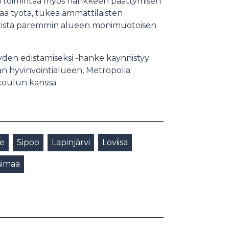
ia toimintaa myös hankkeen päättymisen
ää työtä, tukea ammattilaisten
ntistä paremmin alueen monimuotoisen
yden edistämiseksi -hanke käynnistyy
an hyvinvointialueen, Metropolia
oulun kanssa.
ue
Sipoo
Lapinjärvi
Loviisa
simaa