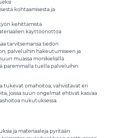
ueksi
isestä kohtaamisesta ja
työn kehittämistä
ateriaalien käyttöönottoa
saa tarvitsemansa tiedon
n, palveluihin hakeutumiseen ja
muun muassa monikielisillä
ekä paremmalla tuella palveluihin
 tukevat omahoitoa, vahvistavat eri
eita, joissa suun ongelmat ehtivät kasvaa
ammashoitoa nukutuksessa.
ksia ja materiaaleja pyritään