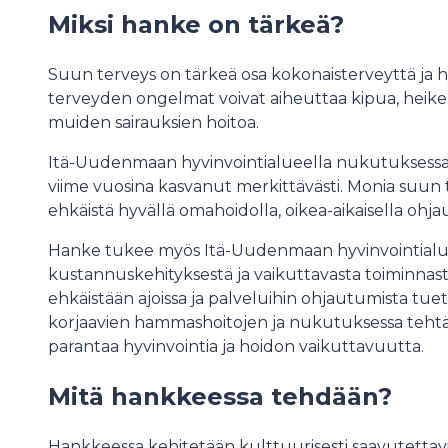
Miksi hanke on tärkeä?
Suun terveys on tärkeä osa kokonaisterveyttä ja 
terveyden ongelmat voivat aiheuttaa kipua, heike
muiden sairauksien hoitoa.
Itä-Uudenmaan hyvinvointialueella nukutuksess
viime vuosina kasvanut merkittävästi. Monia suun
ehkäistä hyvällä omahoidolla, oikea-aikaisella ohja
Hanke tukee myös Itä-Uudenmaan hyvinvointialueen
kustannuskehityksestä ja vaikuttavasta toiminna
ehkäistään ajoissa ja palveluihin ohjautumista tue
korjaavien hammashoitojen ja nukutuksessa teht
parantaa hyvinvointia ja hoidon vaikuttavuutta.
Mitä hankkeessa tehdään?
Hankkeessa kehitetään kulttuurisesti saavutettav