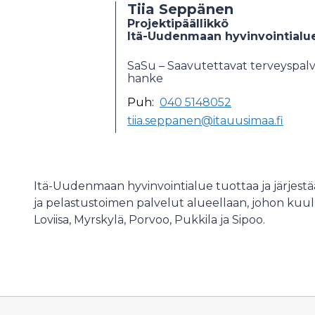
Tiia Seppänen
Projektipäällikkö
Itä-Uudenmaan hyvinvointialu
SaSu – Saavutettavat terveyspalv
hanke
Puh:
040 5148052
tiia.seppanen@itauusimaa.fi
Itä-Uudenmaan hyvinvointialue tuottaa ja järjestää
ja pelastustoimen palvelut alueellaan, johon kuul
Loviisa, Myrskylä, Porvoo, Pukkila ja Sipoo.