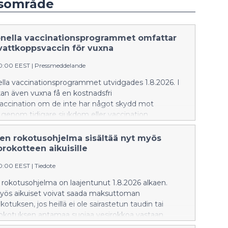
dsområde
onella vaccinationsprogrammet omfattar
vattkoppsvaccin för vuxna
20:00 EEST
|
Pressmeddelande
ella vaccinationsprogrammet utvidgades 1.8.2026. I
an även vuxna få en kostnadsfri
accination om de inte har något skydd mot
genom tidigare sjukdom eller vaccination.
nen rokotusohjelma sisältää nyt myös
rokotteen aikuisille
20:00 EEST
|
Tiedote
 rokotusohjelma on laajentunut 1.8.2026 alkaen.
yös aikuiset voivat saada maksuttoman
otuksen, jos heillä ei ole sairastetun taudin tai
kotuksen antamaa suojaa vesirokkoa vastaan.