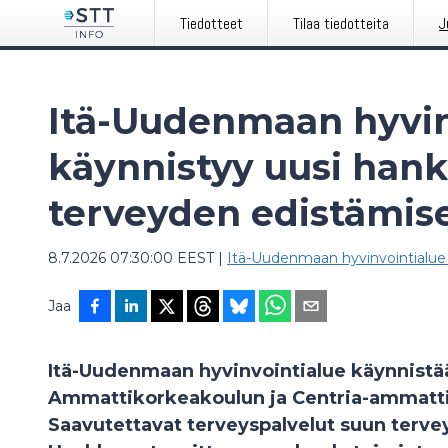
Tiedotteet
Tilaa tiedotteita
J
Itä-Uudenmaan hyvin
käynnistyy uusi han
terveyden edistämis
8.7.2026 07:30:00 EEST
|
Itä-Uudenmaan hyvinvointialue 
Jaa
Itä-Uudenmaan hyvinvointialue käynnistä
Ammattikorkeakoulun ja Centria-ammatti
Saavutettavat terveyspalvelut suun terv