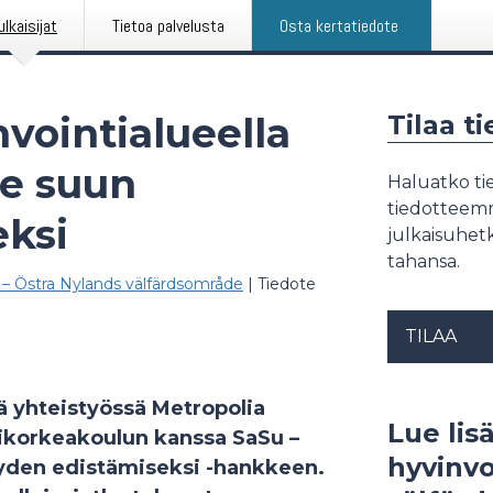
ulkaisijat
Tietoa palvelusta
Osta kertatiedote
vointialueella
Tilaa t
ke suun
Haluatko tie
tiedotteemme
eksi
julkaisuhetk
tahansa.
– Östra Nylands välfärdsområde
|
Tiedote
TILAA
ä yhteistyössä Metropolia
Lue lis
korkeakoulun kanssa SaSu –
hyvinvo
eyden edistämiseksi -hankkeen.