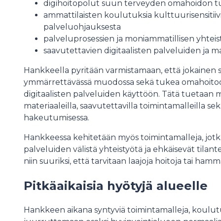
digihoitopolut suun terveyden omahoidon t
ammattilaisten koulutuksia kulttuurisensitiiv
palveluohjauksesta
palveluprosessien ja moniammatillisen yhteis
saavutettavien digitaalisten palveluiden ja m
Hankkeella pyritään varmistamaan, että jokainen 
ymmärrettävässä muodossa sekä tukea omahoitoo
digitaalisten palveluiden käyttöön. Tätä tuetaan 
materiaaleilla, saavutettavilla toimintamalleilla s
hakeutumisessa.
Hankkeessa kehitetään myös toimintamalleja, jotka
palveluiden välistä yhteistyötä ja ehkäisevät tilant
niin suuriksi, että tarvitaan laajoja hoitoja tai h
Pitkäaikaisia hyötyjä alueelle
Hankkeen aikana syntyviä toimintamalleja, koulutu