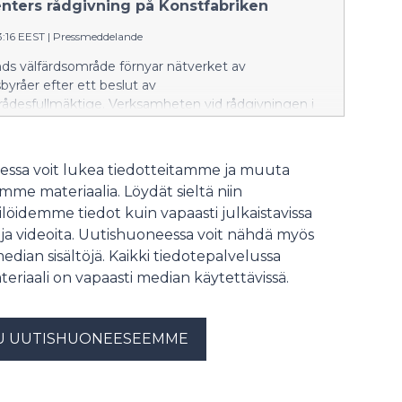
enters rådgivning på Konstfabriken
3:16 EEST
|
Pressmeddelande
nds välfärdsområde förnyar nätverket av
byråer efter ett beslut av
rådesfullmäktige. Verksamheten vid rådgivningen i
 Borgå upphör 25.8.2026. Från och med 31.8 kommer
 området att få hjälp vid Borgå familjecenters
på Konstfabriken.
ssa voit lukea tiedotteitamme ja muuta
me materiaalia. Löydät sieltä niin
löidemme tiedot kuin vapaasti julkaistavissa
 ja videoita. Uutishuoneessa voit nähdä myös
median sisältöjä. Kaikki tiedotepalvelussa
teriaali on vapaasti median käytettävissä.
U UUTISHUONEESEEMME