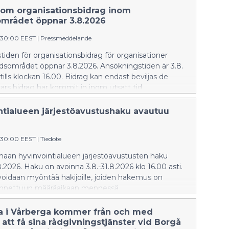
om organisationsbidrag inom
området öppnar 3.8.2026
:30:00 EEST
|
Pressmeddelande
iden för organisationsbidrag för organisationer
dsområdet öppnar 3.8.2026. Ansökningstiden är 3.8.
tills klockan 16.00. Bidrag kan endast beviljas de
rs bidrag har kommit in inom utsatt tid.
ntialueen järjestöavustushaku avautuu
:30:00 EEST
|
Tiedote
aan hyvinvointialueen järjestöavustusten haku
.2026. Haku on avoinna 3.8.-31.8.2026 klo 16.00 asti.
voidaan myöntää hakijoille, joiden hakemus on
nnettuun määräaikaan mennessä.
a i Vårberga kommer från och med
 att få sina rådgivningstjänster vid Borgå