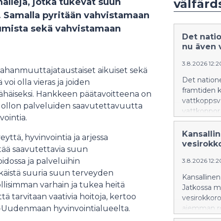
lleja, jotka tukevat suun
välfär
. Samalla pyritään vahvistamaan
umista sekä vahvistamaan
Det nati
nu även 
3.8.2026 12:
ahanmuuttajataustaiset aikuiset sekä
Det nation
voi olla vieras ja joiden
framtiden k
vähäiseksi. Hankkeen päätavoitteena on
vattkoppsv
uollon palveluiden saavutettavuutta
vattkoppor 
vointia.
Kansalli
ttä, hyvinvointia ja arjessa
vesirokko
ää saavutettavia suun
dossa ja palveluihin
3.8.2026 12:
hkäistä suuria suun terveyden
Kansallinen
lisimman varhain ja tukea heitä
Jatkossa m
ä tarvitaan vaativia hoitoja, kertoo
vesirokkorok
ä-Uudenmaan hyvinvointialueelta.
aiemman ro