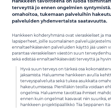
Hankkeen tavoitteena on luoda toimintama
terveyttä jo ennen ongelmien syntymistä
omahoitoa, tukemaan palveluihin hakeut
palveluiden yhdenvertaista saatavuutta.
Hankkeen kohderyhmänä ovat vieraskieliset ja ma
lapsiperheet, joille suomalainen palvelujärjestelmä 
ennaltaehkäisevien palveluiden käyttö jää usein 
parantaa vieraskielisen väestön suun terveydenh
sekä edistää ennaltaehkäisevästi terveyttä ja hyvin
Hyvä suun terveys on tärkeä osa kokonaistervey
jaksamista. Haluamme hankkeen avulla kehitt
terveyspalveluita sekä tukea asukkaita omahoi
hakeutumisessa. Pienilläkin teoilla voidaan e
ongelmia. Haluamme tavoittaa ihmiset mahdol
ennen kuin ongelmat kasvavat niin suuriksi, ett
hankkeen projektipäällikkö Tiia Seppänen It