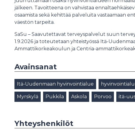
juurruttamaan osaksi hyvinvointialueen normaal
jälkeen. Tavoitteena on vahvistaa ennaltaehkäisev
osaamista sekä kehittää palveluita vastaamaan e
väestön tarpeita.
SaSu – Saavutettavat terveyspalvelut suun terve
1.9.2026 ja toteutetaan yhteistyössä Itä-Uudenma
Ammattikorkeakoulun ja Centria-ammattikorkeak
Avainsanat
Itä-Uudenmaan hyvinvointialue
hyvinvointial
Myrskylä
Pukkila
Askola
Porvoo
itä-uu
Yhteyshenkilöt