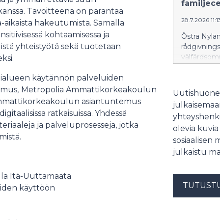
familjec
 kanssa. Tavoitteena on parantaa
28.7.2026 11:1
a-aikaista hakeutumista. Samalla
sitiivisessä kohtaamisessa ja
Östra Nyla
istä yhteistyötä sekä tuotetaan
rådgivnings
välfärdsom
ksi.
Vårberga i
ialueen käytännön palveluiden
invånarna i
rådgivning 
emus,
Metropolia Ammattikorkeakoulun
Uutishuonee
-ammattikorkeakoulun asiantuntemus
julkaisemaam
igitaalisissa ratkaisuissa. Yhdessä
yhteyshenki
riaaleja ja palveluprosesseja, jotka
olevia kuvia
mistä.
sosiaalisen 
julkaistu ma
lla Itä-Uuttamaata
TUTUST
uiden käyttöön