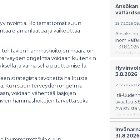
Ansökan 
välfärds
hyvinvointia. Hoitamattomat suun
29.7.2026 08
ntää elämänlaatua ja vaikeuttaa
Ansökningst
inom välfär
– 31.8.2026 
a tehtävien hammashoitojen määrä on
sökanden va
 terveyden ongelmia voidaan kuitenkin
uksella ja varhaisella puuttumisella.
Hyvinvoi
3.8.2026
 strategista tavoitetta hallitusta
29.7.2026 08
sta. Kun suun terveyden ongelmia
taan, voidaan vähentää laajojen
Itä-Uudenm
ävien hammashoitojen tarvetta sekä
avautuu 3.8
Avustusta 
saapunut a
Invånarn
31.8.2026
ia ja ymmärrettäviä suun