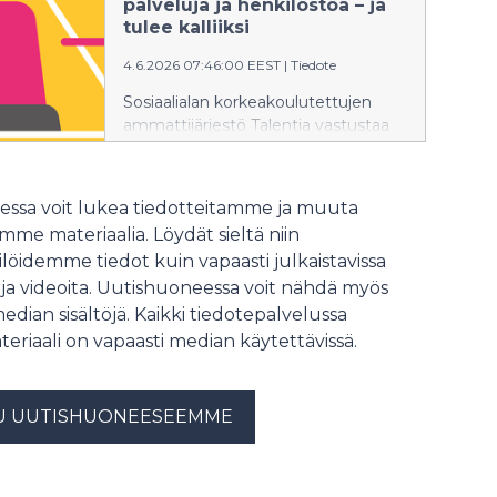
palveluja ja henkilöstöä – ja
tulee kalliiksi
4.6.2026 07:46:00 EEST
|
Tiedote
Sosiaalialan korkeakoulutettujen
ammattijärjestö Talentia vastustaa
hallituksen esitystä sosiaalihuoltolain
uudistamisesta. Talentia katsoo, että
uudistus heikentää asiakkaiden ja
ssa voit lukea tiedotteitamme ja muuta
sosiaalihuollon ammattilaisten
me materiaalia. Löydät sieltä niin
oikeusturvaa, kasvattaa
löidemme tiedot kuin vapaasti julkaistavissa
kustannuksia ja vaarantaa
 ja videoita. Uutishuoneessa voit nähdä myös
sosiaalipalvelujen saatavuuden eri
puolilla Suomea.
median sisältöjä. Kaikki tiedotepalvelussa
teriaali on vapaasti median käytettävissä.
U UUTISHUONEESEEMME