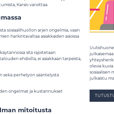
umista, Karsio varoittaa.
umassa
sta sosiaalihuollon arjen ongelmia, vaan
omien harkintavaltaa asiakkaiden asioissa
Uutishuonee
 käytännössä sitä rajoitetaan
julkaisemaam
louden ehdoilla, ei asiakkaan tarpeista,
yhteyshenki
olevia kuvia
sosiaalisen 
an sekä perhetyön sääntelystä
julkaistu ma
heiden ongelmat ja kustannukset
TUTUST
ilman mitoitusta