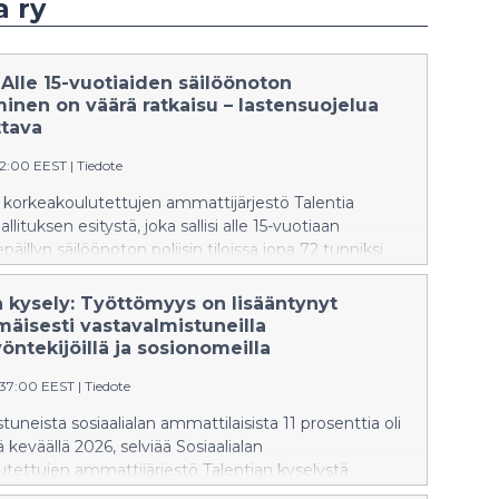
a ry
 Alle 15-vuotiaiden säilöönoton
inen on väärä ratkaisu – lastensuojelua
ttava
52:00 EEST
|
Tiedote
n korkeakoulutettujen ammattijärjestö Talentia
llituksen esitystä, joka sallisi alle 15-vuotiaan
päillyn säilöönoton poliisin tiloissa jopa 72 tunniksi
n turvaamiseksi. Esitys vaarantaa lasten oikeudet
e nuorisorikollisuuden juurisyitä.
n kysely: Työttömyys on lisääntynyt
mäisesti vastavalmistuneilla
yöntekijöillä ja sosionomeilla
:37:00 EEST
|
Tiedote
tuneista sosiaalialan ammattilaisista 11 prosenttia oli
keväällä 2026, selviää Sosiaalialan
tettujen ammattijärjestö Talentian kyselystä
5–2026 sosiaalialalta valmistuneille.