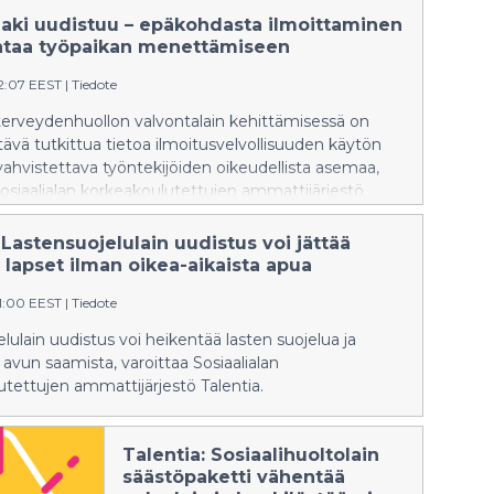
laki uudistuu – epäkohdasta ilmoittaminen
ohtaa työpaikan menettämiseen
12:07 EEST
|
Tiedote
a terveydenhuollon valvontalain kehittämisessä on
vä tutkittua tietoa ilmoitusvelvollisuuden käytön
 vahvistettava työntekijöiden oikeudellista asemaa,
osiaalialan korkeakoulutettujen ammattijärjestö
 Lastensuojelulain uudistus voi jättää
 lapset ilman oikea-aikaista apua
51:00 EEST
|
Tiedote
lulain uudistus voi heikentää lasten suojelua ja
ä avun saamista, varoittaa Sosiaalialan
tettujen ammattijärjestö Talentia.
Talentia: Sosiaalihuoltolain
säästöpaketti vähentää