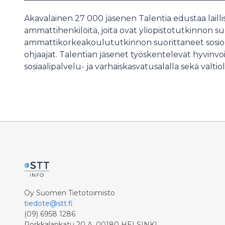
Akavalainen 27 000 jäsenen Talentia edustaa laillis
ammattihenkilöitä, joita ovat yliopistotutkinnon su
ammattikorkeakoulututkinnon suorittaneet sosio
ohjaajat. Talentian jäsenet työskentelevät hyvinvoint
sosiaalipalvelu- ja varhaiskasvatusalalla sekä valtiol
Oy Suomen Tietotoimisto
tiedote@stt.fi
(09) 6958 1286
Porkkalankatu 20 A, 00180 HELSINKI