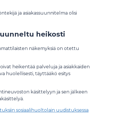
ekijä ja asiakassuunnitelma olisi
kuunneltu heikosti
ammattilaisten näkemyksiä on otettu
voivat heikentää palveluja ja asiakkaiden
 huolellisesti, täyttääkö esitys
ntineuvoston käsittelyyn ja sen jälkeen
käsittelyä.
uksiin sosiaalihuoltolain uudistuksessa