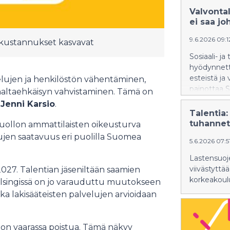
Valvonta
ei saa j
9.6.2026 09:
 – kustannukset kasvavat
Sosiaali- j
hyödynnettä
esteistä ja
elujen ja henkilöstön vähentäminen,
painottaa S
naltaehkäisyn vahvistaminen. Tämä on
Talentia.
a
Jenni Karsio
.
Talentia:
tuhannet
ihuollon ammattilaisten oikeusturva
lujen saatavuus eri puolilla Suomea
5.6.2026 07:
Lastensuoje
viivästyttä
2027. Talentian jäseniltään saamien
korkeakoulu
elsingissä on jo varauduttu muutokseen
oska lakisääteisten palvelujen arvioidaan
tä, on vaarassa poistua. Tämä näkyy