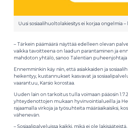
Uusi sosiaalihuoltolakiesitys ei korjaa ongelmia
– Tärkein päämäärä näyttää edelleen olevan palv
vaikka tavoitteena on laadun parantaminen ja en
mahdoton yhtälö, sanoo Talentian puheenjohtaj
Ennemminkin käy niin, että asiakkaiden ja sosiaal
heikentyy, kustannukset kasvavat ja sosiaalipalve
vaarantuu, Karsio korostaa.
Uuden lain on tarkoitus tulla voimaan pääosin 1.7.
yhteydenottojen mukaan hyvinvointialueilla ja H
rajaamalla virkoja ja työsuhteita määräaikaisiksi, k
vähenevän.
– Sosiaalipalveluissa kaikki, mikä ei ole lakisääteis