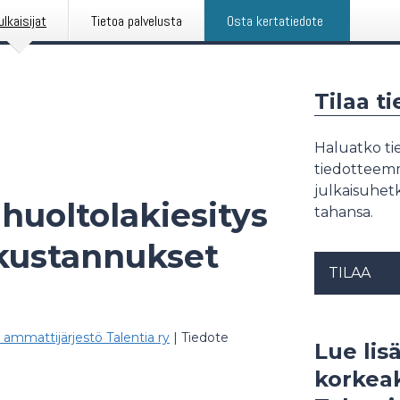
ulkaisijat
Tietoa palvelusta
Osta kertatiedote
Tilaa t
Haluatko tie
tiedotteemme
julkaisuhetk
ihuoltolakiesitys
tahansa.
 kustannukset
TILAA
 ammattijärjestö Talentia ry
|
Tiedote
Lue lisä
korkeak