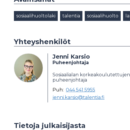
sosiaalihuoltolaki
talentia
sosiaalihuolto
la
Yhteyshenkilöt
Jenni Karsio
Puheenjohtaja
Sosiaalialan korkeakoulutettujen
puheenjohtaja
Puh:
044 541 5955
jenni.karsio@talentia.fi
Tietoja julkaisijasta