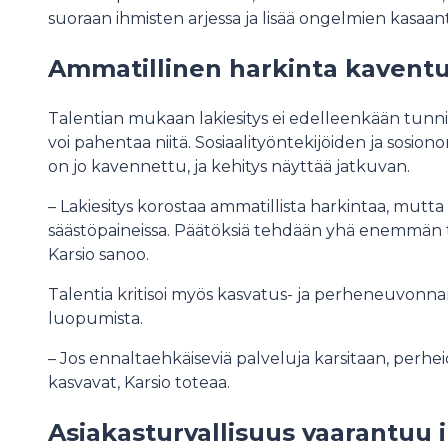
suoraan ihmisten arjessa ja lisää ongelmien kasaant
Ammatillinen harkinta kavent
Talentian mukaan lakiesitys ei edelleenkään tunni
voi pahentaa niitä. Sosiaalityöntekijöiden ja sosion
on jo kavennettu, ja kehitys näyttää jatkuvan.
– Lakiesitys korostaa ammatillista harkintaa, mutta
säästöpaineissa. Päätöksiä tehdään yhä enemmän ta
Karsio sanoo.
Talentia kritisoi myös kasvatus- ja perheneuvonn
luopumista.
– Jos ennaltaehkäiseviä palveluja karsitaan, per
kasvavat, Karsio toteaa.
Asiakasturvallisuus vaarantuu 