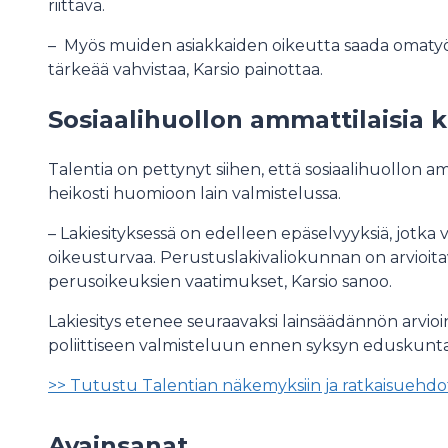
riittävä.
– Myös muiden asiakkaiden oikeutta saada omatyönt
tärkeää vahvistaa, Karsio painottaa.
Sosiaalihuollon ammattilaisia 
Talentia on pettynyt siihen, että sosiaalihuollon 
heikosti huomioon lain valmistelussa.
– Lakiesityksessä on edelleen epäselvyyksiä, jotka 
oikeusturvaa. Perustuslakivaliokunnan on arvioitava
perusoikeuksien vaatimukset, Karsio sanoo.
Lakiesitys etenee seuraavaksi lainsäädännön arvioi
poliittiseen valmisteluun ennen syksyn eduskunta
>> Tutustu Talentian näkemyksiin ja ratkaisuehdot
Avainsanat