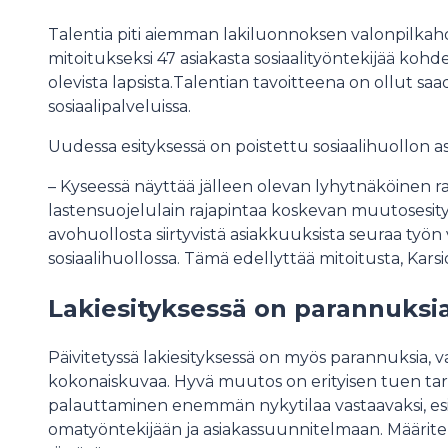
Talentia piti aiemman lakiluonnoksen valonpilkahdu
mitoitukseksi 47 asiakasta sosiaalityöntekijää koh
olevista lapsista.Talentian tavoitteena on ollut sa
sosiaalipalveluissa.
Uudessa esityksessä on poistettu sosiaalihuollon a
– Kyseessä näyttää jälleen olevan lyhytnäköinen ra
lastensuojelulain rajapintaa koskevan muutosesi
avohuollosta siirtyvistä asiakkuuksista seuraa ty
sosiaalihuollossa. Tämä edellyttää mitoitusta, Karsi
Lakiesityksessä on parannuksia,
Päivitetyssä lakiesityksessä on myös parannuksia, v
kokonaiskuvaa. Hyvä muutos on erityisen tuen ta
palauttaminen enemmän nykytilaa vastaavaksi, esi
omatyöntekijään ja asiakassuunnitelmaan. Määrit