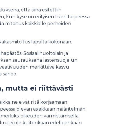
ksena, että siinä esitettiin
den, kun kyse on erityisen tuen tarpeessa
ada mitoitus kaikkialle perheiden
siakasmitoitus lapsilta kokonaan.
hapäätös. Sosiaalihuoltolain ja
tyksen seurauksena lastensuojelun
ön vaativuuden merkittävä kasvu
o sanoo.
 mutta ei riittävästi
aikka ne eivät riitä korjaamaan
rpeessa olevan asiakkaan määritelmän
merkiksi oikeuden varmistamisella
elmä ei ole kuitenkaan edelleenkään