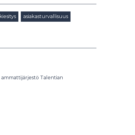
kiesitys
asiakasturvallisuus
 ammattijärjestö Talentian