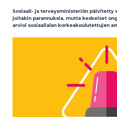
Sosiaali- ja terveysministeriön päivitetty 
joitakin parannuksia, mutta keskeiset on
arvioi sosiaalialan korkeakoulutettujen a