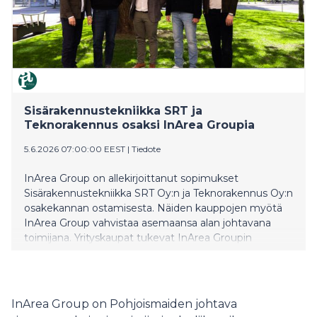
Sisärakennustekniikka SRT ja
Teknorakennus osaksi InArea Groupia
5.6.2026 07:00:00 EEST
|
Tiedote
InArea Group on allekirjoittanut sopimukset
Sisärakennustekniikka SRT Oy:n ja Teknorakennus Oy:n
osakekannan ostamisesta. Näiden kauppojen myötä
InArea Group vahvistaa asemaansa alan johtavana
toimijana. Yrityskaupat tukevat InArea Groupin
kasvutavoitteita ja avaa uusia mahdollisuuksia
tarjoamalla asiakkaille entistä kattavamman
palveluvalikoiman.
InArea Group on Pohjoismaiden johtava