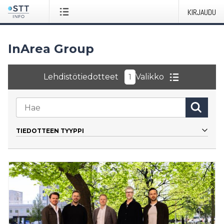
KIRJAUDU
InArea Group
Lehdistötiedotteet
Valikko
1
TIEDOTTEEN TYYPPI
Kaikki
Tiedote