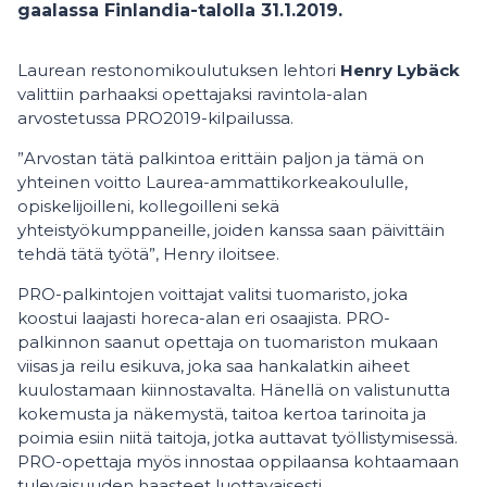
gaalassa Finlandia-talolla 31.1.2019.
Laurean restonomikoulutuksen lehtori
Henry Lybäck
valittiin parhaaksi opettajaksi ravintola-alan
arvostetussa PRO2019-kilpailussa.
”Arvostan tätä palkintoa erittäin paljon ja tämä on
yhteinen voitto Laurea-ammattikorkeakoululle,
opiskelijoilleni, kollegoilleni sekä
yhteistyökumppaneille, joiden kanssa saan päivittäin
tehdä tätä työtä”, Henry iloitsee.
PRO-palkintojen voittajat valitsi tuomaristo, joka
koostui laajasti horeca-alan eri osaajista. PRO-
palkinnon saanut opettaja on tuomariston mukaan
viisas ja reilu esikuva, joka saa hankalatkin aiheet
kuulostamaan kiinnostavalta. Hänellä on valistunutta
kokemusta ja näkemystä, taitoa kertoa tarinoita ja
poimia esiin niitä taitoja, jotka auttavat työllistymisessä.
PRO-opettaja myös innostaa oppilaansa kohtaamaan
tulevaisuuden haasteet luottavaisesti.