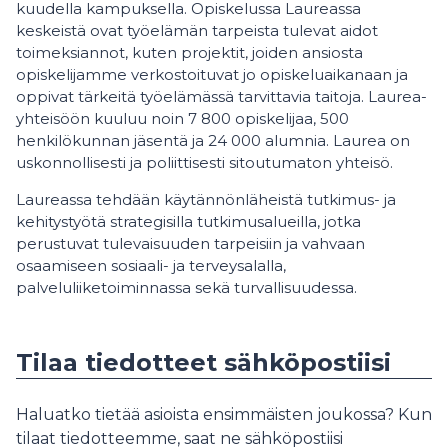
kuudella kampuksella. Opiskelussa Laureassa
keskeistä ovat työelämän tarpeista tulevat aidot
toimeksiannot, kuten projektit, joiden ansiosta
opiskelijamme verkostoituvat jo opiskeluaikanaan ja
oppivat tärkeitä työelämässä tarvittavia taitoja. Laurea-
yhteisöön kuuluu noin 7 800 opiskelijaa, 500
henkilökunnan jäsentä ja 24 000 alumnia. Laurea on
uskonnollisesti ja poliittisesti sitoutumaton yhteisö.
Laureassa tehdään käytännönläheistä tutkimus- ja
kehitystyötä strategisilla tutkimusalueilla, jotka
perustuvat tulevaisuuden tarpeisiin ja vahvaan
osaamiseen sosiaali- ja terveysalalla,
palveluliiketoiminnassa sekä turvallisuudessa.
Tilaa tiedotteet sähköpostiisi
Haluatko tietää asioista ensimmäisten joukossa? Kun
tilaat tiedotteemme, saat ne sähköpostiisi