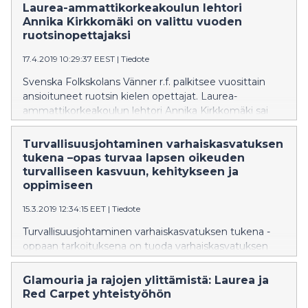
vastaavaksi vararehtoriksi tekniikan tohtori Mari
Laurea-ammattikorkeakoulun lehtori
Vuolteenaho
Annika Kirkkomäki on valittu vuoden
ruotsinopettajaksi
17.4.2019 10:29:37 EEST
|
Tiedote
Svenska Folkskolans Vänner r.f. palkitsee vuosittain
ansioituneet ruotsin kielen opettajat. Laurea-
ammattikorkeakoulun lehtori Annika Kirkkomäki sai
tunnustuksen pitkäjänteisen ja ansiokkaan työnsä
johdosta.
Turvallisuusjohtaminen varhaiskasvatuksen
tukena –opas turvaa lapsen oikeuden
turvalliseen kasvuun, kehitykseen ja
oppimiseen
15.3.2019 12:34:15 EET
|
Tiedote
Turvallisuusjohtaminen varhaiskasvatuksen tukena -
oppaan tarkoituksena on tuoda varhaiskasvatuksen
asiantuntijoille riskilähtöinen, ennakoiva ymmärrys
turvallisuudesta ja riskienhallinnasta.
Glamouria ja rajojen ylittämistä: Laurea ja
Red Carpet yhteistyöhön