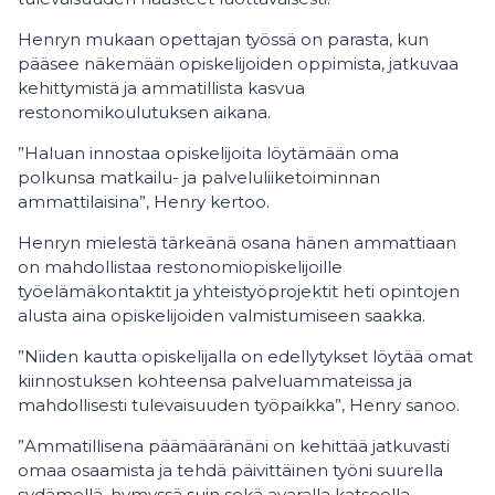
Henryn mukaan opettajan työssä on parasta, kun
pääsee näkemään opiskelijoiden oppimista, jatkuvaa
kehittymistä ja ammatillista kasvua
restonomikoulutuksen aikana.
”Haluan innostaa opiskelijoita löytämään oma
polkunsa matkailu- ja palveluliiketoiminnan
ammattilaisina”, Henry kertoo.
Henryn mielestä tärkeänä osana hänen ammattiaan
on mahdollistaa restonomiopiskelijoille
työelämäkontaktit ja yhteistyöprojektit heti opintojen
alusta aina opiskelijoiden valmistumiseen saakka.
”Niiden kautta opiskelijalla on edellytykset löytää omat
kiinnostuksen kohteensa palveluammateissa ja
mahdollisesti tulevaisuuden työpaikka”, Henry sanoo.
”Ammatillisena päämääränäni on kehittää jatkuvasti
omaa osaamista ja tehdä päivittäinen työni suurella
sydämellä, hymyssä suin sekä avaralla katseella