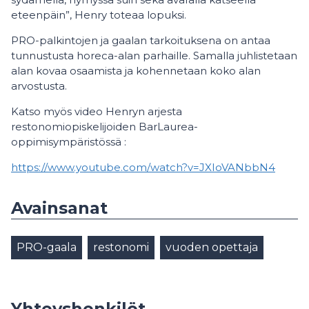
eteenpäin”, Henry toteaa lopuksi.
PRO-palkintojen ja gaalan tarkoituksena on antaa
tunnustusta horeca-alan parhaille. Samalla juhlistetaan
alan kovaa osaamista ja kohennetaan koko alan
arvostusta.
Katso myös video Henryn arjesta
restonomiopiskelijoiden BarLaurea-
oppimisympäristössä :
https://www.youtube.com/watch?v=JXIoVANbbN4
Avainsanat
PRO-gaala
restonomi
vuoden opettaja
Yhteyshenkilöt