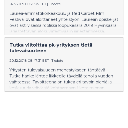
14.3.2019 09:25:35 EET
|
Tiedote
Laurea-ammattikorkeakoulu ja Red Carpet Film
Festival ovat aloittaneet yhteistyön. Laurean opiskelijat
ovat aktiivisessa roolissa loppukesällä 2019 Hyvinkäällä
järjestettävän elokuvafestivaalin järjestämisessä.
Yhteistyö perustuu laurealaiseen kehittämispohjaisen
oppimisen malliin, jossa opiskelijoiden oppiminen
Tutka viitoittaa pk-yrityksen tietä
viedään aitoihin työelämän tilanteisiin. -Yritysten kanssa
tulevaisuuteen
tehtävät kehittämisprojektit ovat Laurealle jo
20.12.2018 08:47:31 EET
|
Tiedote
tavaramerkki, kertoo rehtori, toimitusjohtaja Jouni
Koski. -Olemme jo vuosikymmenten ajan yhdistäneet
Yritysten tulevaisuuden menestykseen tähtäävä
oppimisen aitoihin työelämän kehittämishankkeisiin,
Tutka-hanke lähtee liikkeelle täydellä teholla vuoden
joista hyötyvät niin opiskelijat kuin toimeksiantajatkin.
vaihteessa. Tavoitteena on tukea eri tavoin pieniä ja
Sitoutumisemme Red Carpet -festivaaliin on osa
keskisuuria yrityk-siä kohtaamaan liiketoiminnan
Laurean seutukaupunkiyhteistyötä Uudellamaalla.
kehittämisen haasteita.
Koulutuksen, tutkimuksen ja aluekehityksen palveluille
on suuri tarve Uudenmaan keskeisissä
aluekeskuksissa. -Red Carpet -festivaalin periaatteisiin
kuuluu erilaisten rajojen ylittäminen, kertoo festivaalin
perustaja, taiteellinen johtaja Antti Luusuaniemi.
Ideologiamme on