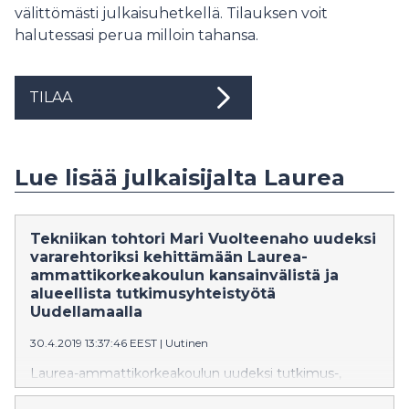
välittömästi julkaisuhetkellä. Tilauksen voit
halutessasi perua milloin tahansa.
TILAA
Lue lisää julkaisijalta Laurea
Tekniikan tohtori Mari Vuolteenaho uudeksi
vararehtoriksi kehittämään Laurea-
ammattikorkeakoulun kansainvälistä ja
alueellista tutkimusyhteistyötä
Uudellamaalla
30.4.2019 13:37:46 EEST
|
Uutinen
Laurea-ammattikorkeakoulun uudeksi tutkimus-,
kehittämis- ja innovaatio- sekä liiketoiminnasta