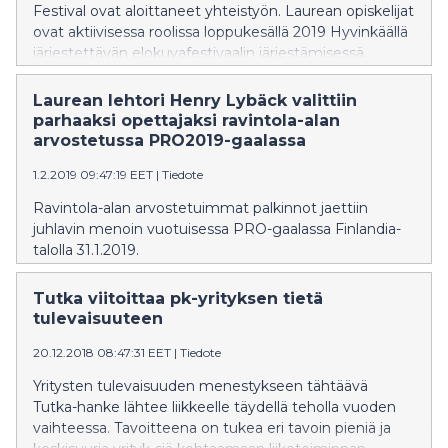
Festival ovat aloittaneet yhteistyön. Laurean opiskelijat
ovat aktiivisessa roolissa loppukesällä 2019 Hyvinkäällä
järjestettävän elokuvafestivaalin järjestämisessä.
Yhteistyö perustuu laurealaiseen kehittämispohjaisen
oppimisen malliin, jossa opiskelijoiden oppiminen
Laurean lehtori Henry Lybäck valittiin
viedään aitoihin työelämän tilanteisiin. -Yritysten kanssa
parhaaksi opettajaksi ravintola-alan
tehtävät kehittämisprojektit ovat Laurealle jo
arvostetussa PRO2019-gaalassa
tavaramerkki, kertoo rehtori, toimitusjohtaja Jouni
1.2.2019 09:47:19 EET
|
Tiedote
Koski. -Olemme jo vuosikymmenten ajan yhdistäneet
oppimisen aitoihin työelämän kehittämishankkeisiin,
Ravintola-alan arvostetuimmat palkinnot jaettiin
joista hyötyvät niin opiskelijat kuin toimeksiantajatkin.
juhlavin menoin vuotuisessa PRO-gaalassa Finlandia-
Sitoutumisemme Red Carpet -festivaaliin on osa
talolla 31.1.2019.
Laurean seutukaupunkiyhteistyötä Uudellamaalla.
Koulutuksen, tutkimuksen ja aluekehityksen palveluille
Tutka viitoittaa pk-yrityksen tietä
on suuri tarve Uudenmaan keskeisissä
tulevaisuuteen
aluekeskuksissa. -Red Carpet -festivaalin periaatteisiin
kuuluu erilaisten rajojen ylittäminen, kertoo festivaalin
20.12.2018 08:47:31 EET
|
Tiedote
perustaja, taiteellinen johtaja Antti Luusuaniemi.
Yritysten tulevaisuuden menestykseen tähtäävä
Ideologiamme on
Tutka-hanke lähtee liikkeelle täydellä teholla vuoden
vaihteessa. Tavoitteena on tukea eri tavoin pieniä ja