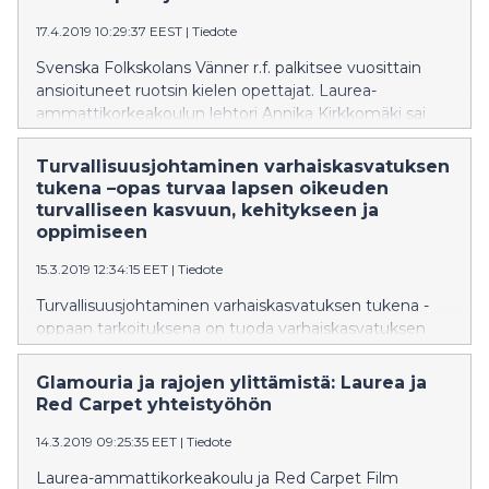
17.4.2019 10:29:37 EEST
|
Tiedote
Svenska Folkskolans Vänner r.f. palkitsee vuosittain
ansioituneet ruotsin kielen opettajat. Laurea-
ammattikorkeakoulun lehtori Annika Kirkkomäki sai
tunnustuksen pitkäjänteisen ja ansiokkaan työnsä
johdosta.
Turvallisuusjohtaminen varhaiskasvatuksen
tukena –opas turvaa lapsen oikeuden
turvalliseen kasvuun, kehitykseen ja
oppimiseen
15.3.2019 12:34:15 EET
|
Tiedote
Turvallisuusjohtaminen varhaiskasvatuksen tukena -
oppaan tarkoituksena on tuoda varhaiskasvatuksen
asiantuntijoille riskilähtöinen, ennakoiva ymmärrys
turvallisuudesta ja riskienhallinnasta.
Glamouria ja rajojen ylittämistä: Laurea ja
Red Carpet yhteistyöhön
14.3.2019 09:25:35 EET
|
Tiedote
Laurea-ammattikorkeakoulu ja Red Carpet Film