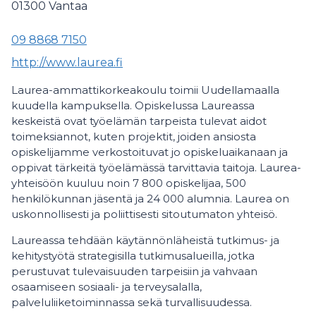
01300
Vantaa
09 8868 7150
http://www.laurea.fi
Laurea-ammattikorkeakoulu toimii Uudellamaalla
kuudella kampuksella. Opiskelussa Laureassa
keskeistä ovat työelämän tarpeista tulevat aidot
toimeksiannot, kuten projektit, joiden ansiosta
opiskelijamme verkostoituvat jo opiskeluaikanaan ja
oppivat tärkeitä työelämässä tarvittavia taitoja. Laurea-
yhteisöön kuuluu noin 7 800 opiskelijaa, 500
henkilökunnan jäsentä ja 24 000 alumnia. Laurea on
uskonnollisesti ja poliittisesti sitoutumaton yhteisö.
Laureassa tehdään käytännönläheistä tutkimus- ja
kehitystyötä strategisilla tutkimusalueilla, jotka
perustuvat tulevaisuuden tarpeisiin ja vahvaan
osaamiseen sosiaali- ja terveysalalla,
palveluliiketoiminnassa sekä turvallisuudessa.