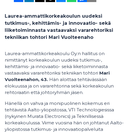
Laurea-ammattikorkeakoulun uudeksi
tutkimus-, kehittämis- ja innovaatio- sekä
liiketoiminnasta vastaavaksi vararehtoriksi
tekniikan tohtori Mari Vuolteenaho
Laurea-ammattikorkeakoulu Oy:n hallitus on
nimittänyt korkeakoulun uudeksi tutkimus-,
kehittämis- ja innovaatio- sekä liiketoiminnasta
vastaavaksi vararehtoriksi tekniikan tohtori
Mari
Vuolteenahon, 43.
Hän aloittaa tehtävässään
elokuussa ja on vararehtorina sekä korkeakoulun
rehtoraatin että johtoryhmän jäsen.
Hänellä on vahva ja monipuolinen kokemus eri
tehtävistä Aalto-yliopistossa, VTI Technologiesissa
(nykyinen Murata Electronics) ja Teknillisessä
korkeakoulussa. Viime vuosina hän on johtanut Aalto-
yliopistossa tutkimus- ja innovaatiopalveluita