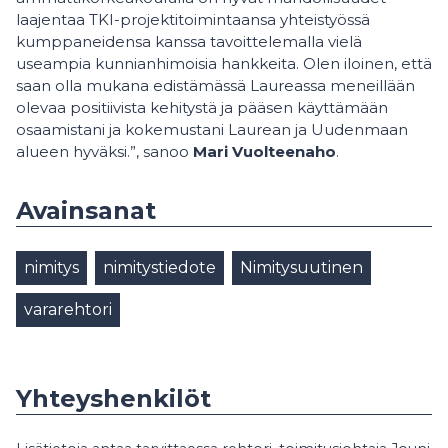
laajentaa TKI-projektitoimintaansa yhteistyössä
kumppaneidensa kanssa tavoittelemalla vielä
useampia kunnianhimoisia hankkeita. Olen iloinen, että
saan olla mukana edistämässä Laureassa meneillään
olevaa positiivista kehitystä ja pääsen käyttämään
osaamistani ja kokemustani Laurean ja Uudenmaan
alueen hyväksi.”, sanoo
Mari Vuolteenaho
.
Avainsanat
nimitys
nimitystiedote
Nimitysuutinen
vararehtori
Yhteyshenkilöt