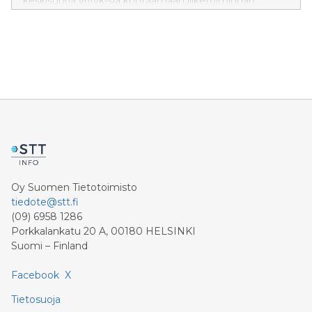
keskisuuria yrityk-siä kohtaamaan liiketoiminnan
kehittämisen haasteita.
Oy Suomen Tietotoimisto
tiedote@stt.fi
(09) 6958 1286
Porkkalankatu 20 A, 00180 HELSINKI
Suomi – Finland
Facebook
X
Tietosuoja