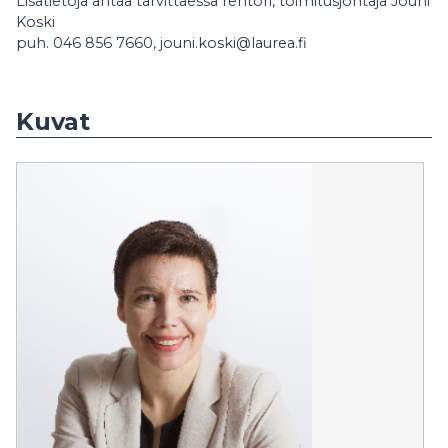
Lisätietoja antaa tarvittaessa rehtori, toimitusjohtaja Jouni
Koski
puh. 046 856 7660, jouni.koski@laurea.fi
Kuvat