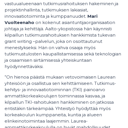
vastuualueenaan tutkimusrahoituksen hakeminen ja
projektinhallinta, tutkimuksen lakiasiat,
innovaatiotoiminta ja kumppanuudet.
Mari
Vuolteenaho
on kokenut asiantuntijaorganisaation
johtaja ja kehittäjä. Aalto-yliopistossa hän käynnisti
kilpaillun tutkimusrahoituksen hankkimista tukevan
grant writing –palvelun, joka on osoittautunut
menestykseksi. Hän on vahva osaaja myös
tutkimustulosten kaupallistamisessa sekä teknologian
ja osaamisen siirtämisessä yhteiskuntaan
hyödynnettäväksi.
”On hienoa päästä mukaan vetovoimaisen Laurean
yhteisöön ja osallistua sen kehittämiseen. Tutkimus-
kehitys- ja innovaatiotoiminnan (TKI) painoarvo
ammattikorkeakoulujen toiminnassa kasvaa, ja
kilpaillun TKI-rahoituksen hankkiminen on jatkossa
entistäkin tärkeämpää. Yhteistyö hyödyttää myös
korkeakoulun kumppaneita, kuntia ja alueen
elinkeinotoimintaa laajemmin. Laurea-
ammattikorkeakoululla on hyvät mahdollisuudet