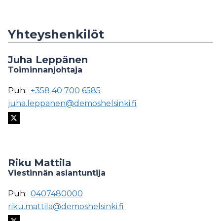
Yhteyshenkilöt
Juha Leppänen
Toiminnanjohtaja
Puh:
+358 40 700 6585
juha.leppanen@demoshelsinki.fi
Riku Mattila
Viestinnän asiantuntija
Puh:
0407480000
riku.mattila@demoshelsinki.fi