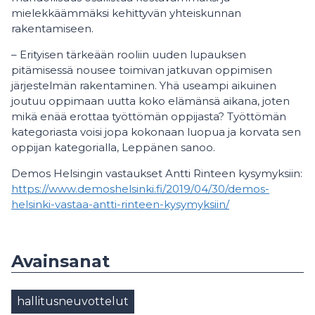
mielekkäämmäksi kehittyvän yhteiskunnan
rakentamiseen.
– Erityisen tärkeään rooliin uuden lupauksen
pitämisessä nousee toimivan jatkuvan oppimisen
järjestelmän rakentaminen. Yhä useampi aikuinen
joutuu oppimaan uutta koko elämänsä aikana, joten
mikä enää erottaa työttömän oppijasta? Työttömän
kategoriasta voisi jopa kokonaan luopua ja korvata sen
oppijan kategorialla, Leppänen sanoo.
Demos Helsingin vastaukset Antti Rinteen kysymyksiin:
https://www.demoshelsinki.fi/2019/04/30/demos-
helsinki-vastaa-antti-rinteen-kysymyksiin/
Avainsanat
hallitusneuvottelut