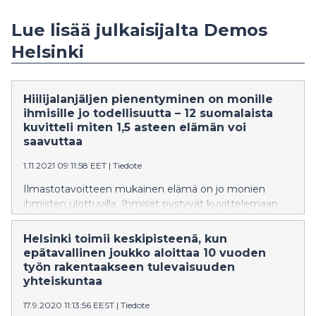
Lue lisää julkaisijalta Demos
Helsinki
Hiilijalanjäljen pienentyminen on monille
ihmisille jo todellisuutta – 12 suomalaista
kuvitteli miten 1,5 asteen elämän voi
saavuttaa
1.11.2021 09:11:58 EET
|
Tiedote
Ilmastotavoitteen mukainen elämä on jo monien
ihmisten ulottuvilla. Ihmiset pystyvät kuvittelemaan
tekevänsä tekoja, joilla hiilijalanjäljet pienenevät
kestävälle tasolle. Valinnat eivät kuitenkaan ole
Helsinki toimii keskipisteenä, kun
pelkästään helppoja tai kaikille mahdollisia. Ihmisten
epätavallinen joukko aloittaa 10 vuoden
toimien lisäksi tarvitaan kestävien vaihtoehtojen
työn rakentaakseen tulevaisuuden
tarjonnan lisääntymistä ajavaa ohjausta, jotta 1,5 asteen
yhteiskuntaa
elämä on saavutettavissa kaikille.
17.9.2020 11:13:56 EEST
|
Tiedote