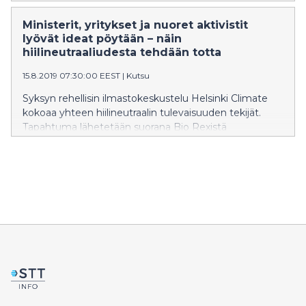
Suomi 2035” -tavoitteen ympärille. Nuoret
ilmastoaktivistit Puolasta, Kroatiasta, Islannista ja
Ministerit, yritykset ja nuoret aktivistit
Venäjältä matkustivat kysymään päättäjiltä, miten
lyövät ideat pöytään – näin
Suomi aikoo onnistua tavoitteessa.
hiilineutraaliudesta tehdään totta
15.8.2019 07:30:00 EEST
|
Kutsu
Syksyn rehellisin ilmastokeskustelu Helsinki Climate
kokoaa yhteen hiilineutraalin tulevaisuuden tekijät.
Tapahtuma lähetetään suorana Bio Rexistä
keskiviikkona 11.9 kello 15-18.