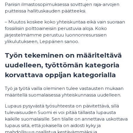
Pariisin ilmastosopimuksessa sovittujen raja-arvojen
puitteissa hallituskauden päätteeksi.
– Muutos koskee koko yhteiskuntaa eikä vain suoraan
fossiilisiin polttoaineisiin perustuvia aloja. Koko
järjestelmämme perustuu luonnonresurssien
ylikulutukseen, Leppänen sanoo.
Työn tekeminen on määriteltävä
uudelleen, työttömän kategoria
korvattava oppijan kategorialla
Työ ja työtä vailla oleminen tulee vastausten mukaan
määritellä suomalaisessa yhteiskunnassa uudelleen.
Lupaus pysyvästä työsuhteesta on päivitettävä, sillä
tulevaisuuden Suomi ei voi pitää tällaista lupausta
kaikille suomalaisille. Sen tilalle on annettava uskottava
lupaus siitä, että jokaisella on aidosti kyky ja
mahdollisuus osallistua kestävämmäksi ja