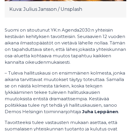
Kuva: Julius Jansson / Unsplash
Suomi on sitoutunut YK:n Agenda2030:n yhteisiin
kestävän kehityksen tavoitteisiin. Seuraavien 12 vuoden
aikana ilmastopäästöt on vietävä lähelle nollaa. Tämän
on tapahduttava siten, että lähes jokaista yhteiskunnan
osa-aluetta kohtaava muutos tapahtuu kaikkien
kannalta oikeudenmukaisesti.
– Tuleva hallituskausi on ensimmäinen kolmesta, jonka
aikana tarvittavat muutokset täytyy toteuttaa. Samalla
se on näistä kolmesta tärkein, koska tekojen
lykkääminen tekee tulevien hallituskausien
muutoksista entistä dramaattisempia. Kestävää
politiikkaa tulee nyt tehdä yli hallituskausien, sanoo
Demos Helsingin toiminnanjohtaja
Juha Leppänen
.
Tavoitteeksi tulee vastausten mukaan asettaa, että
suomalaisen yhteiskunnan tuotanto ja kulutus ovat