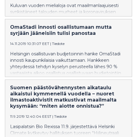
Kuluvan vuoden mielialoja ovat maailmanlaajuisesti
synkistäneet talouden murheet ja koronaviruksen
luoma stressi terveydestä ja vapaudesta. Untitled-
toimijat Alaskasta Australiaan uskovat, että pystymme
OmaStadi innosti osallistumaan mutta
vaikuttamaan siihen, millaisessa maailmassa elämme
syrjään jääneisiin tulisi panostaa
kriisien jälkeen.
14.11.2019 10:31:07 EET
|
Tiedote
Helsingin osallistuvan budjetoinnin hanke OmaStadi
innosti kaupunkilaisia vaikuttamaan. Hankkeen
yhteydessä tehdyn kyselyn perusteella lähes 90 %
vastaajista aikoo osallistua osallistuvaan budjetointiin
jatkossakin. Samalla kuitenkin osa kaupunkilaisista jäi
sivuun. Tulokset selviävät OmaStadin tuoreesta
Suomen päästövähennysten aikataulu
väliarvioinnista, jonka toteutti Helsingin yliopistossa
aikaistui kymmenellä vuodella – nuoret
toimiva Kansalaisuuden kuilut ja kuplat -hanke.
ilmastoaktivistit matkustivat maailmalta
kysymään: “miten aiotte onnistua?”
11.9.2019 12:40:04 EEST
|
Tiedote
Lasipalatsin Bio Rexissa 11.9. järjestettävä Helsinki
Climate kytkeytyy hallituksen tuoreen “Hiilineutraali