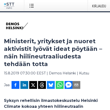
KIRJAUDU
Ministerit, yritykset ja nuoret
aktivistit lyövät ideat pöytään –
näin hiilineutraaliudesta
tehdään totta
15.8.2019 07:30:00 EEST
|
Demos Helsinki
|
Kutsu
Jaa
Syksyn rehellisin ilmastokeskustelu Helsinki
Climate kokoaa yhteen hiilineutraalin