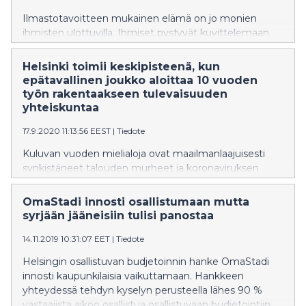
Ilmastotavoitteen mukainen elämä on jo monien
ihmisten ulottuvilla. Ihmiset pystyvät kuvittelemaan
tekevänsä tekoja, joilla hiilijalanjäljet pienenevät
kestävälle tasolle. Valinnat eivät kuitenkaan ole
Helsinki toimii keskipisteenä, kun
pelkästään helppoja tai kaikille mahdollisia. Ihmisten
epätavallinen joukko aloittaa 10 vuoden
toimien lisäksi tarvitaan kestävien vaihtoehtojen
työn rakentaakseen tulevaisuuden
tarjonnan lisääntymistä ajavaa ohjausta, jotta 1,5 asteen
yhteiskuntaa
elämä on saavutettavissa kaikille.
17.9.2020 11:13:56 EEST
|
Tiedote
Kuluvan vuoden mielialoja ovat maailmanlaajuisesti
synkistäneet talouden murheet ja koronaviruksen
luoma stressi terveydestä ja vapaudesta. Untitled-
toimijat Alaskasta Australiaan uskovat, että pystymme
OmaStadi innosti osallistumaan mutta
vaikuttamaan siihen, millaisessa maailmassa elämme
syrjään jääneisiin tulisi panostaa
kriisien jälkeen.
14.11.2019 10:31:07 EET
|
Tiedote
Helsingin osallistuvan budjetoinnin hanke OmaStadi
innosti kaupunkilaisia vaikuttamaan. Hankkeen
yhteydessä tehdyn kyselyn perusteella lähes 90 %
vastaajista aikoo osallistua osallistuvaan budjetointiin