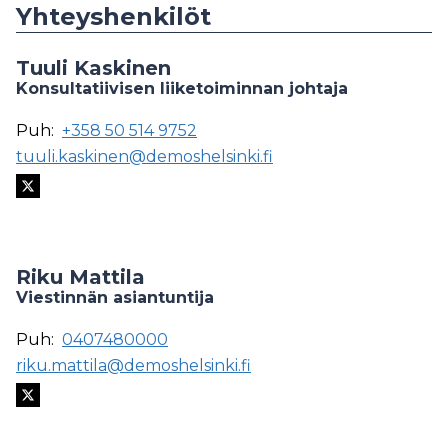
Yhteyshenkilöt
Tuuli Kaskinen
Konsultatiivisen liiketoiminnan johtaja
Puh:
+358 50 514 9752
tuuli.kaskinen@demoshelsinki.fi
Riku Mattila
Viestinnän asiantuntija
Puh:
0407480000
riku.mattila@demoshelsinki.fi