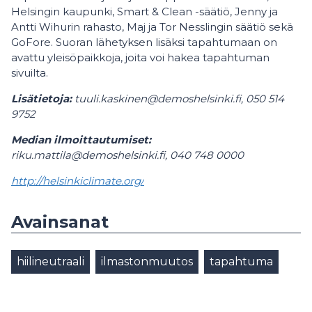
Helsingin kaupunki, Smart & Clean -säätiö, Jenny ja
Antti Wihurin rahasto, Maj ja Tor Nesslingin säätiö sekä
GoFore. Suoran lähetyksen lisäksi tapahtumaan on
avattu yleisöpaikkoja, joita voi hakea tapahtuman
sivuilta.
Lisätietoja:
tuuli.kaskinen@demoshelsinki.fi, 050 514
9752
Median ilmoittautumiset:
riku.mattila@demoshelsinki.fi, 040 748 0000
http://helsinkiclimate.org/
Avainsanat
hiilineutraali
ilmastonmuutos
tapahtuma