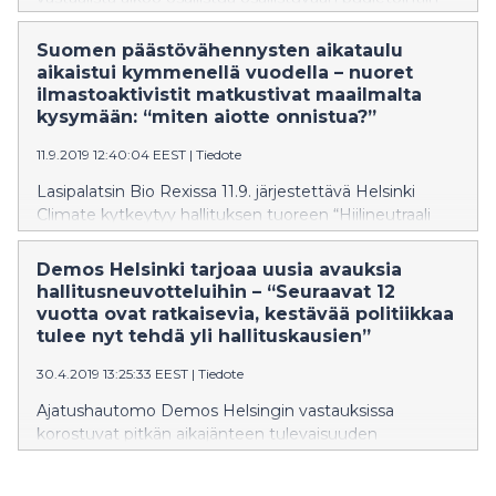
jatkossakin. Samalla kuitenkin osa kaupunkilaisista jäi
sivuun. Tulokset selviävät OmaStadin tuoreesta
Suomen päästövähennysten aikataulu
väliarvioinnista, jonka toteutti Helsingin yliopistossa
aikaistui kymmenellä vuodella – nuoret
toimiva Kansalaisuuden kuilut ja kuplat -hanke.
ilmastoaktivistit matkustivat maailmalta
kysymään: “miten aiotte onnistua?”
11.9.2019 12:40:04 EEST
|
Tiedote
Lasipalatsin Bio Rexissa 11.9. järjestettävä Helsinki
Climate kytkeytyy hallituksen tuoreen “Hiilineutraali
Suomi 2035” -tavoitteen ympärille. Nuoret
ilmastoaktivistit Puolasta, Kroatiasta, Islannista ja
Demos Helsinki tarjoaa uusia avauksia
Venäjältä matkustivat kysymään päättäjiltä, miten
hallitusneuvotteluihin – “Seuraavat 12
Suomi aikoo onnistua tavoitteessa.
vuotta ovat ratkaisevia, kestävää politiikkaa
tulee nyt tehdä yli hallituskausien”
30.4.2019 13:25:33 EEST
|
Tiedote
Ajatushautomo Demos Helsingin vastauksissa
korostuvat pitkän aikajänteen tulevaisuuden
näkökulmat. Vastaukset on muotoiltu viime vuosien
aikana tuotettujen julkaisujen pohjalta.