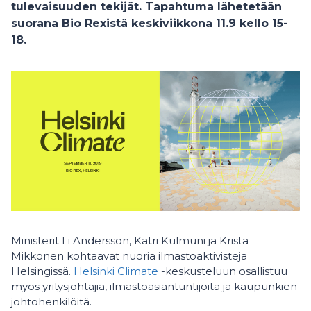
tulevaisuuden tekijät. Tapahtuma lähetetään
suorana Bio Rexistä keskiviikkona 11.9 kello 15-
18.
Ministerit Li Andersson, Katri Kulmuni ja Krista
Mikkonen kohtaavat nuoria ilmastoaktivisteja
Helsingissä.
Helsinki Climate
-keskusteluun osallistuu
myös yritysjohtajia, ilmastoasiantuntijoita ja kaupunkien
johtohenkilöitä.