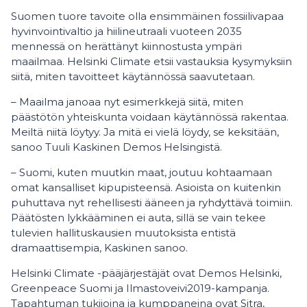
Suomen tuore tavoite olla ensimmäinen fossiilivapaa
hyvinvointivaltio ja hiilineutraali vuoteen 2035
mennessä on herättänyt kiinnostusta ympäri
maailmaa. Helsinki Climate etsii vastauksia kysymyksiin
siitä, miten tavoitteet käytännössä saavutetaan.
– Maailma janoaa nyt esimerkkejä siitä, miten
päästötön yhteiskunta voidaan käytännössä rakentaa.
Meiltä niitä löytyy. Ja mitä ei vielä löydy, se keksitään,
sanoo Tuuli Kaskinen Demos Helsingistä.
– Suomi, kuten muutkin maat, joutuu kohtaamaan
omat kansalliset kipupisteensä. Asioista on kuitenkin
puhuttava nyt rehellisesti ääneen ja ryhdyttävä toimiin.
Päätösten lykkääminen ei auta, sillä se vain tekee
tulevien hallituskausien muutoksista entistä
dramaattisempia, Kaskinen sanoo.
Helsinki Climate -pääjärjestäjät ovat Demos Helsinki,
Greenpeace Suomi ja Ilmastoveivi2019-kampanja.
Tapahtuman tukijoina ja kumppaneina ovat Sitra,