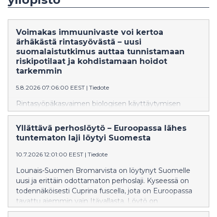
Voimakas immuunivaste voi kertoa
ärhäkästä rintasyövästä – uusi
suomalaistutkimus auttaa tunnistamaan
riskipotilaat ja kohdistamaan hoidot
tarkemmin
5.8.2026 07:06:00 EEST
|
Tiedote
Rintasyöpäkasvaimen biologisen käyttäytymisen
mittaaminen auttaa tunnistamaan jo varhaisessa
vaiheessa ne potilaat, joiden sairaus on erityisen
Yllättävä perhoslöytö – Euroopassa lähes
aggressiivinen. Oulun yliopiston tutkimus tarjoaa
tuntematon laji löytyi Suomesta
pohjan uudenlaiselle biomarkkeripaneelille, jonka avulla
tehokkaimmat hoidot voidaan kohdentaa oikealle
10.7.2026 12:01:00 EEST
|
Tiedote
potilaalle oikeaan aikaan.
Lounais-Suomen Bromarvista on löytynyt Suomelle
uusi ja erittäin odottamaton perhoslaji. Kyseessä on
todennäköisesti Cuprina fuscella, jota on Euroopassa
tavattu aiemmin vain Itävallasta. Löytö on
poikkeuksellinen, sillä laji kuuluu alaheimoon, jota ei ole