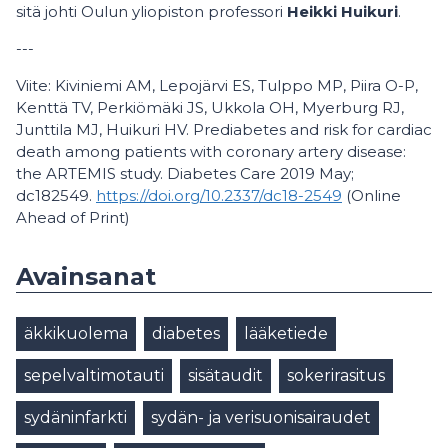
sitä johti Oulun yliopiston professori
Heikki Huikuri
.
---
Viite: Kiviniemi AM, Lepojärvi ES, Tulppo MP, Piira O-P,
Kenttä TV, Perkiömäki JS, Ukkola OH, Myerburg RJ,
Junttila MJ, Huikuri HV. Prediabetes and risk for cardiac
death among patients with coronary artery disease:
the ARTEMIS study. Diabetes Care 2019 May;
dc182549.
https://doi.org/10.2337/dc18-2549
(Online
Ahead of Print)
Avainsanat
äkkikuolema
diabetes
lääketiede
sepelvaltimotauti
sisätaudit
sokerirasitus
sydäninfarkti
sydän- ja verisuonisairaudet