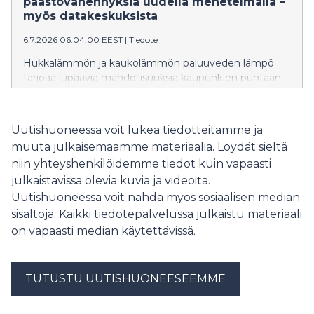
päästövähennyksiä uudella menetelmällä –
myös datakeskuksista
6.7.2026 06:04:00 EEST
|
Tiedote
Hukkalämmön ja kaukolämmön paluuveden lämpö
tarjoaa lupaavia mahdollisuuksia kaupunkien puhtaan
siirtymän edistämiseen. Oulun yliopiston Kavereno-
tutkimushankkeen tulosten mukaan energiayhtiön
vuosittainen liiketulos voi parhaimmillaan kasvaa lähes
Uutishuoneessa voit lukea tiedotteitamme ja
40 prosenttia, samalla kun hiilidioksidipäästöt
muuta julkaisemaamme materiaalia. Löydät sieltä
vähenevät noin kolmanneksen.
niin yhteyshenkilöidemme tiedot kuin vapaasti
julkaistavissa olevia kuvia ja videoita.
Uutishuoneessa voit nähdä myös sosiaalisen median
sisältöjä. Kaikki tiedotepalvelussa julkaistu materiaali
on vapaasti median käytettävissä.
TUTUSTU UUTISHUONEESEEMME