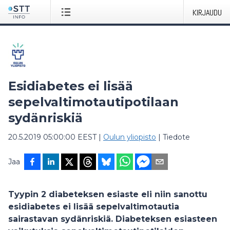
KIRJAUDU
Esidiabetes ei lisää
sepelvaltimotautipotilaan
sydänriskiä
20.5.2019 05:00:00 EEST
|
Oulun yliopisto
|
Tiedote
Jaa
Tyypin 2 diabeteksen esiaste eli niin sanottu
esidiabetes ei lisää sepelvaltimotautia
sairastavan sydänriskiä. Diabeteksen esiasteen