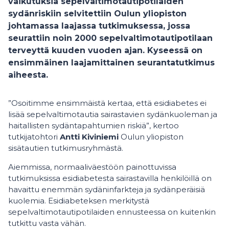
vaikutuksia sepelvaltimotautipotilaiden
sydänriskiin selvitettiin Oulun yliopiston
johtamassa laajassa tutkimuksessa, jossa
seurattiin noin 2000 sepelvaltimotautipotilaan
terveyttä kuuden vuoden ajan. Kyseessä on
ensimmäinen laajamittainen seurantatutkimus
aiheesta.
”Osoitimme ensimmäistä kertaa, että esidiabetes ei
lisää sepelvaltimotautia sairastavien sydänkuoleman ja
haitallisten sydäntapahtumien riskiä”, kertoo
tutkijatohtori
Antti Kiviniemi
Oulun yliopiston
sisätautien tutkimusryhmästä.
Aiemmissa, normaaliväestöön painottuvissa
tutkimuksissa esidiabetesta sairastavilla henkilöillä on
havaittu enemmän sydäninfarkteja ja sydänperäisiä
kuolemia. Esidiabeteksen merkitystä
sepelvaltimotautipotilaiden ennusteessa on kuitenkin
tutkittu vasta vähän.