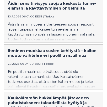
aiemmin havaittu Suomessa eikä muuallakaan
Äidin sensitiivisyys suojaa keskosta tunne-
Pohjois-Euroopassa.
elämän ja käyttäytymisen ongelmilta
10.7.2026 06:01:00 EEST
|
Tiedote
Äidin lämmin, nopea ja tilanteeseen sopiva reagointi
lapsen tarpeisiin ehkäisee tunne-elämän ja
käyttäytymisen ongelmia lapsen myöhemmällä iällä.
Uuden tutkimuksen mukaan sensitiivinen
vuorovaikutus suojaa etenkin ennenaikaisesti
syntyneitä.
Ihminen muokkaa susien kehitystä – kallon
muoto vaihtelee eri puolilla maailmaa
7.7.2026 06:04:00 EEST
|
Tiedote
Eri puolilla maailmaa elävät sudet eivät ole
rakenteeltaan samanlaisia. Uusi kansainvälinen
tutkimus osoittaa, että susien kallon muoto ja koko
vaihtelevat ilmaston, saaliseläinten, evoluutiotaustan
sekä yhä enemmän myös ihmisen vaikutuksen
mukaan.
Kaukolämmön hukkalämpöä jäteveden
puhdistukseen: taloudellista hyötyä ja