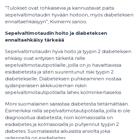
”Tulokset ovat rohkaisevia ja kannustavat paitsi
sepelvaltimotaudin hyvään hoitoon, myös diabeteksen
ennaltaehkäisyyn”, Kiviniemi sanoo.
Sepelvaltimotaudin hoito ja diabeteksen
ennaltaehkäisy tärkeää
Sepelvaltimotaudin hyvä hoito ja tyypin 2 diabeteksen
ehkäisy ovat erityisen tärkeitä niille
sepelvaltimotautipotilaille, joilla on jo havaittavissa
esidiabetesta ja siten suurentunut riski tyypin 2
diabetekselle. Diabeteksen puhkeaminen nostaa
sydänperäisen äkkikuoleman riskin
sepelvaltimotautipotilailla lähes kolminkertaiseksi.
Moni suomalainen sairastaa diabetesta tietämättään.
Esimerkiksi niillä sepelvaltimotautipotilailla, joilla ei ole
diagnosoitua diabetesta, noin kolmasosalla on
esidiabetes ja kolmasosalla jo puhjennut tyypin 2
diabetes. Suomalaisista aikuisista arviolta joka
viidennellä on esidiabetes.