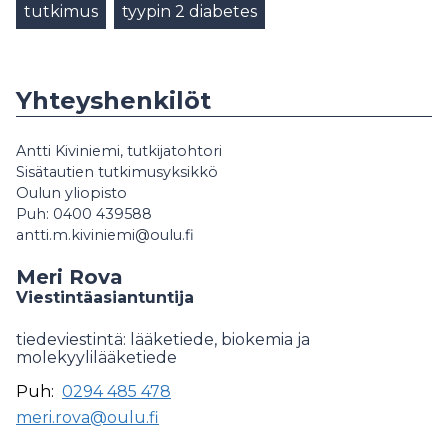
tutkimus
tyypin 2 diabetes
Yhteyshenkilöt
Antti Kiviniemi, tutkijatohtori
Sisätautien tutkimusyksikkö
Oulun yliopisto
Puh: 0400 439588
antti.m.kiviniemi@oulu.fi
Meri Rova
Viestintäasiantuntija
tiedeviestintä: lääketiede, biokemia ja
molekyylilääketiede
Puh:
0294 485 478
meri.rova@oulu.fi