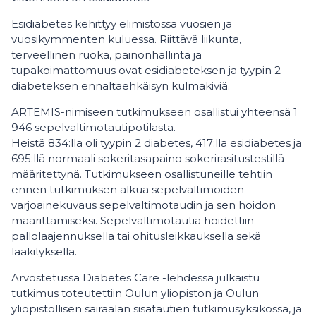
Esidiabetes kehittyy elimistössä vuosien ja
vuosikymmenten kuluessa. Riittävä liikunta,
terveellinen ruoka, painonhallinta ja
tupakoimattomuus ovat esidiabeteksen ja tyypin 2
diabeteksen ennaltaehkäisyn kulmakiviä.
ARTEMIS-nimiseen tutkimukseen osallistui yhteensä 1
946 sepelvaltimotautipotilasta.
Heistä 834:lla oli tyypin 2 diabetes, 417:lla esidiabetes ja
695:llä normaali sokeritasapaino sokerirasitustestillä
määritettynä. Tutkimukseen osallistuneille tehtiin
ennen tutkimuksen alkua sepelvaltimoiden
varjoainekuvaus sepelvaltimotaudin ja sen hoidon
määrittämiseksi. Sepelvaltimotautia hoidettiin
pallolaajennuksella tai ohitusleikkauksella sekä
lääkityksellä.
Arvostetussa Diabetes Care -lehdessä julkaistu
tutkimus toteutettiin Oulun yliopiston ja Oulun
yliopistollisen sairaalan sisätautien tutkimusyksikössä, ja