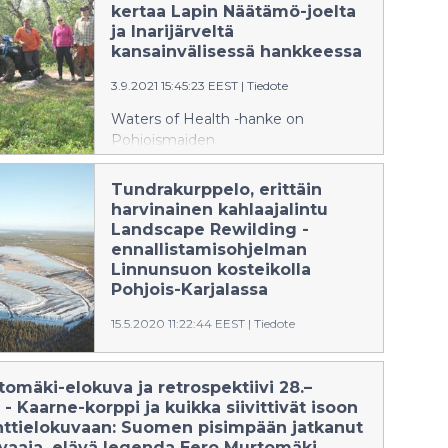
voidaan tarkentaa ja todentaa 1300-
kertaa Lapin Näätämö-joelta
luvulta 1500-luvulle uusien tulosten
ja Inarijärveltä
valossa.
kansainvälisessä hankkeessa
3.9.2021 15:45:23 EEST
|
Tiedote
Waters of Health -hanke on
Pohjoismaiden
ympäristörahoitusrahaston NEFCO:n
tukema kaksivuotinen
Tundrakurppelo, erittäin
seurantahanke, joka on tunnistanut
harvinainen kahlaajalintu
ensimmäiset mikromuoviesiintymät
Landscape Rewilding -
erämaisilla Näätämöjoen ja
ennallistamisohjelman
Inarijärven vesistöillä. Lisäksi saatiin
Linnunsuon kosteikolla
seurattua ilmastonmuutoksen
Pohjois-Karjalassa
vaikutuksia ja kyttyrälohen leviämistä
15.5.2020 11:22:44 EEST
|
Tiedote
Venäjällä, Norjassa ja Suomessa.
Hanketta koordinoi suomalainen
Suomessa erittäin harvinainen
voittoatavoittelematon Osuuskunta
tundrakurppelo (Limnodromus
omäki-elokuva ja retrospektiivi 28.–
Lumimuutos.
scolopaceus) vierailee parhaillaan
 - Kaarne-korppi ja kuikka siivittivät isoon
Kontiolahden Linnunsuon
tielokuvaan: Suomen pisimpään jatkanut
kosteikolla. Linnunsuo on kansallisen
vaaja, elävä legenda Eero Murtomäki