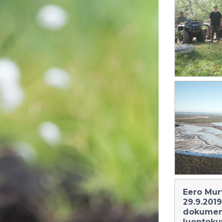
Eero Murt
29.9.2019
dokument
luontoku