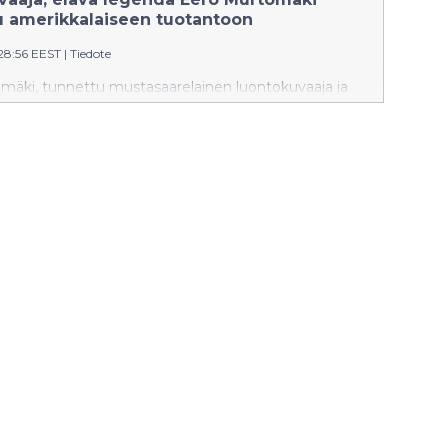
Landscape Rewilding -ohjelman yli
tu amerikkalaiseen tuotantoon
180 hehtaarin suo- ja
:28:56 EEST
|
Tiedote
kosteikkoennallistamiskohde
Kontiolahdella.
mäki, tunnettu mustasaarelainen luontokuvaaja ja
 on keskiössä viikonloppuna 28.–29. syyskuuta osana
ainvälistä ilmastonmuutoskonferenssia. Tuolloin saa
i-iltansa ”Kaarneen siivillä” (On the Wings of
ä amerikkalaisdokumenttielokuva, joka peilaa
impään jatkaneen luontokuvaajan uraa ja
tta 1950-luvulta 2020-luvun porteille. Vuonna 1943
ro Murtomäki on tehnyt luontoelokuvia ja julkaissut
oja. Murtomäen teemoja ovat niin Merenkurkku kuin
Pentti Linkolan ohella Murtomäki on suomalaisen
elun eläviä legendoja.