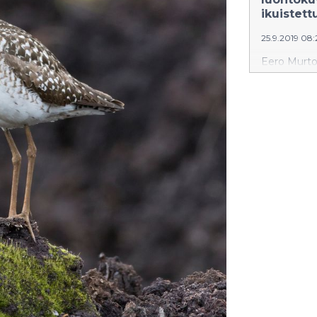
ikuistet
25.9.2019 08
Eero Murto
kirjailija,
Vaasan kans
maailmanens
Raven) pitk
Suomen pis
luontosuhde
syntynyt Ee
luontokirj
Lappikin. 
luonnonsuoj