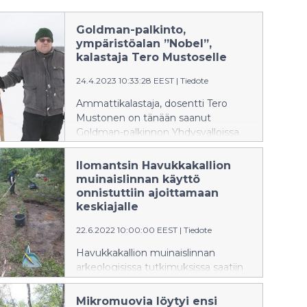
Goldman-palkinto,
ympäristöalan ”Nobel”,
kalastaja Tero Mustoselle
24.4.2023 10:33:28 EEST
|
Tiedote
Ammattikalastaja, dosentti Tero
Mustonen on tänään saanut
Goldman-palkinnon Yhdysvalloissa.
Kyseessä on maailman merkittävin,
vihreäksi Nobeliksikin kutsuttu,
Ilomantsin Havukkakallion
ympäristöpalkinto. Se on
muinaislinnan käyttö
kunnianosoitus tavallisille ihmisille,
onnistuttiin ajoittamaan
jotka ovat tehneet epätavallisia
keskiajalle
tekoja planeetan suojelemiseksi.
22.6.2022 10:00:00 EEST
|
Tiedote
Palkinto myönnetään nyt ensi
kertaa Suomeen. Sitä on jaettu
Havukkakallion muinaislinnan
vuodesta 1989.
arkeologisissa tutkimuksissa saatiin
merkittävä läpimurto.
Puolustuslinnoituksen käyttö
Mikromuovia löytyi ensi