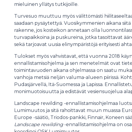
mieluinen yllätys tutkijoille.
Turvesuo muuttuu myös välittömästi hiilitaseeltaa
saadaan pysäytettyä. Vuosikymmenien aikana siitä
rakenne, jos kosteikon annetaan olla luonnontilass
turvapaikkoina ja puskureina, jotka tasoittavat äär
sekä tarjoavat uusia elinympäristöjä erityisesti ahtaa
Tulokset myös vahvistavat, että vuonna 2018 käyn
ennallistamisohjelma ja sen menetelmät ovat tietee
toimintavuoden aikana ohjelmassa on saatu mukaan
vanhoja metsiä neljän valuma-alueen piirissä. Kohte
Pudasjärvellä, Itä-Suomessa ja Lapissa. Ennallistetut
monimuotoisuutta ja edistävät vesiensuojelua alapuo
Landscape rewilding -ennallistamisohjelmaa luot
Lumimuutos ja sitä rahoittavat muun muassa Euro
Europe -säätiö, Triodos-pankki, Finnair, Koneen säät
Landscape rewilding
-ennallistamisohjelma on osa 
koordinoi OSK Lumimuutos.