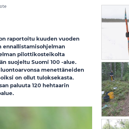
dote
 on raportoitu kuuden vuoden
n ennallistamisohjelman
jelman pilottikosteikolta
än suojeltu Suomi 100 -alue.
tä luontoarvonsa menettäneiden
oiksi on ollut tuloksekasta.
rsan paluuta 120 hehtaarin
oalue.