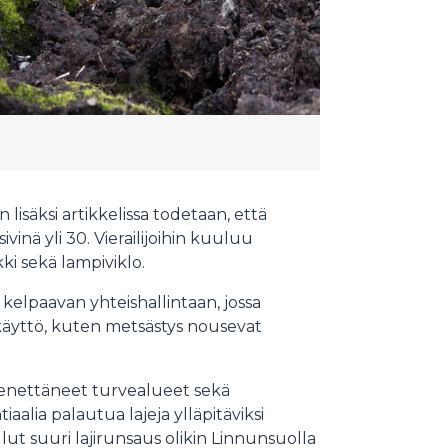
lisäksi artikkelissa todetaan, että
sivinä yli 30. Vierailijoihin kuuluu
ki sekä lampiviklo.
 kelpaavan yhteishallintaan, jossa
ikäyttö, kuten metsästys nousevat
enettäneet turvealueet sekä
lia palautua lajeja ylläpitäviksi
llut suuri lajirunsaus olikin Linnunsuolla