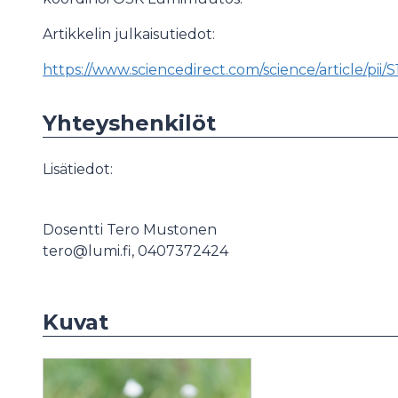
Artikkelin julkaisutiedot:
https://www.sciencedirect.com/science/article/pii
Yhteyshenkilöt
Lisätiedot:
Dosentti Tero Mustonen
tero@lumi.fi, 0407372424
Kuvat