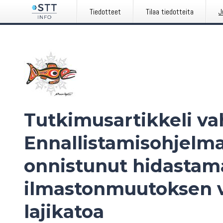
Tiedotteet
Tilaa tiedotteita
J
Tutkimusartikkeli va
Ennallistamisohjelma
onnistunut hidasta
ilmastonmuutoksen v
lajikatoa