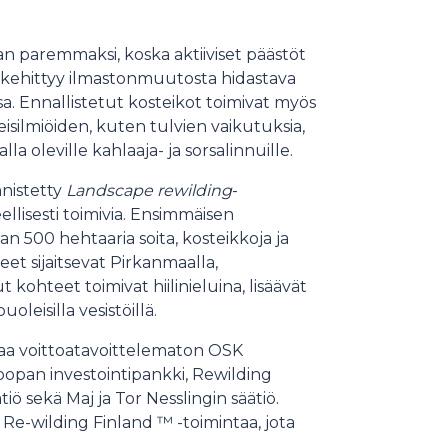
n paremmaksi, koska aktiiviset päästöt
 kehittyy ilmastonmuutosta hidastava
a. Ennallistetut kosteikot toimivat myös
eisilmiöiden, kuten tulvien vaikutuksia,
lla oleville kahlaaja- ja sorsalinnuille.
nistetty
Landscape rewilding
-
llisesti toimivia. Ensimmäisen
 500 hehtaaria soita, kosteikkoja ja
et sijaitsevat Pirkanmaalla,
 kohteet toimivat hiilinieluina, lisäävät
leisilla vesistöillä.
saa voittoatavoittelematon OSK
opan investointipankki, Rewilding
iö sekä Maj ja Tor Nesslingin säätiö.
Re-wilding Finland ™ -toimintaa, jota