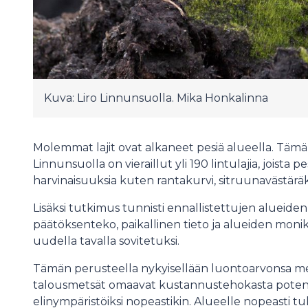
Kuva: Liro Linnunsuolla. Mika Honkalinna
Molemmat lajit ovat alkaneet pesiä alueella. Tämän 
Linnunsuolla on vieraillut yli 190 lintulajia, joista pe
harvinaisuuksia kuten rantakurvi, sitruunavästäräk
Lisäksi tutkimus tunnisti ennallistettujen alueiden
päätöksenteko, paikallinen tieto ja alueiden mon
uudella tavalla sovitetuksi.
Tämän perusteella nykyisellään luontoarvonsa m
talousmetsät omaavat kustannustehokasta potentiaa
elinympäristöiksi nopeastikin. Alueelle nopeasti tu