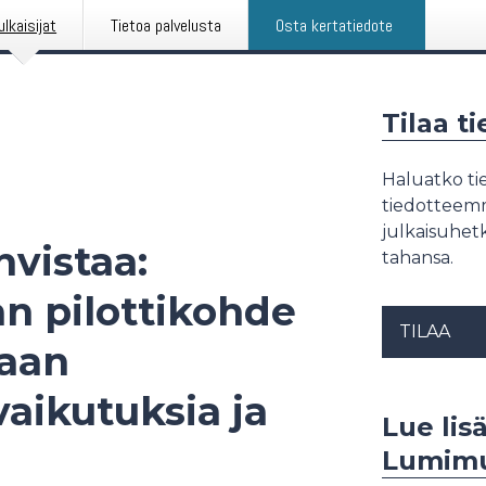
ulkaisijat
Tietoa palvelusta
Osta kertatiedote
Tilaa t
Haluatko tie
tiedotteemme
julkaisuhetk
hvistaa:
tahansa.
n pilottikohde
TILAA
maan
aikutuksia ja
Lue lis
Lumim