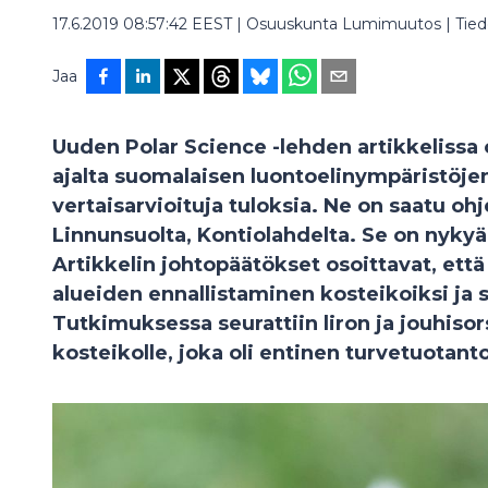
17.6.2019 08:57:42 EEST
|
Osuuskunta Lumimuutos
|
Tie
Jaa
Uuden Polar Science -lehden artikkelissa
ajalta suomalaisen luontoelinympäristöje
vertaisarvioituja tuloksia. Ne on saatu oh
Linnunsuolta, Kontiolahdelta. Se on nykyä
Artikkelin johtopäätökset osoittavat, et
alueiden ennallistaminen kosteikoiksi ja s
Tutkimuksessa seurattiin liron ja jouhiso
kosteikolle, joka oli entinen turvetuotant