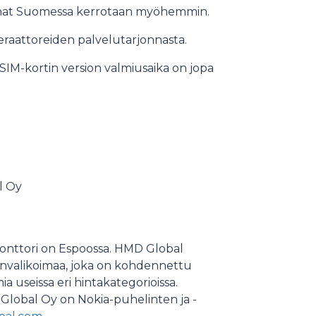
innat Suomessa kerrotaan myöhemmin.
eraattoreiden palvelutarjonnasta.
SIM-kortin version valmiusaika on jopa
l Oy
konttori on Espoossa. HMD Global
invalikoimaa, joka on kohdennettu
ia useissa eri hintakategorioissa.
Global Oy on Nokia-puhelinten ja -