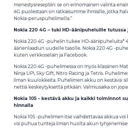
menestysreseptiin: se on erinomainen valinta ensi
4G puolestaan on ratkaisumme ihmisille, jotka hal
Nokia-peruspuhelimella.”
Nokia 220 4G – tuki HD-äänipuheluille tutussa 
Nokia 220 4G -puhelin tukee HD-äänipuheluita* 4
äänenlaadun uudelle tasolle. Nokia 220 4G -puhelim
kuten verkkoselain ja Facebook.
Nokia 220 4G -puhelimessa on myös klassinen Mato
Ninja UP!, Sky Gift, Nitro Racing ja Tetris. Puheli
ilman kuulokkeita. Puhelimen akku on kestävä: sill
nettiä keskeytyksettä pitkään. Valmiusaika on jop
Nokia 105 - kestävä akku ja kaikki toiminnot 
hinnalla
Nokia 105 -puhelimen itse vaihdettavaa akkua voi kä
voi puhua tunteja ilman huolta akun tyhjenemis