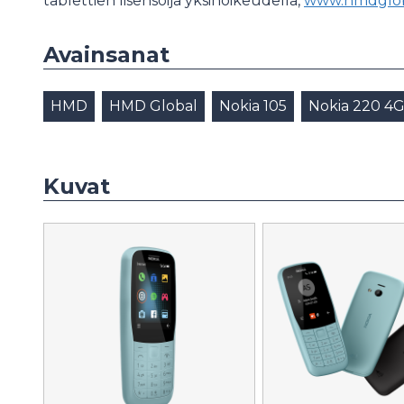
tablettien lisensoija yksinoikeudella,
www.hmdglob
Avainsanat
HMD
HMD Global
Nokia 105
Nokia 220 4
Kuvat