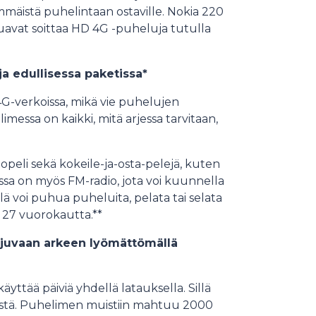
mmäistä puhelintaan ostaville. Nokia 220
uavat soittaa HD 4G -puheluja tutulla
ja edullisessa paketissa*
G-verkoissa, mikä vie puhelujen
essa on kaikki, mitä arjessa tarvitaan,
peli sekä kokeile-ja-osta-pelejä, kuten
messa on myös FM-radio, jota voi kuunnella
ä voi puhua puheluita, pelata tai selata
a 27 vuorokautta.**
sujuvaan arkeen lyömättömällä
yttää päiviä yhdellä latauksella. Sillä
estä. Puhelimen muistiin mahtuu 2000