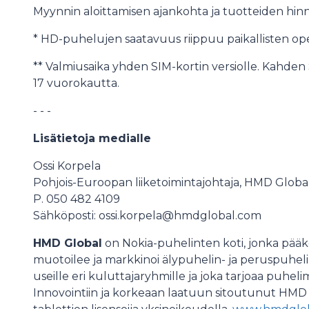
Myynnin aloittamisen ajankohta ja tuotteiden h
* HD-puhelujen saatavuus riippuu paikallisten op
** Valmiusaika yhden SIM-kortin versiolle. Kahden 
17 vuorokautta.
- - -
Lisätietoja medialle
Ossi Korpela
Pohjois-Euroopan liiketoimintajohtaja, HMD Globa
P. 050 482 4109
Sähköposti: ossi.korpela@hmdglobal.com
HMD Global
on Nokia-puhelinten koti, jonka pää
muotoilee ja markkinoi älypuhelin- ja peruspuhel
useille eri kuluttajaryhmille ja joka tarjoaa puhelim
Innovointiin ja korkeaan laatuun sitoutunut HMD 