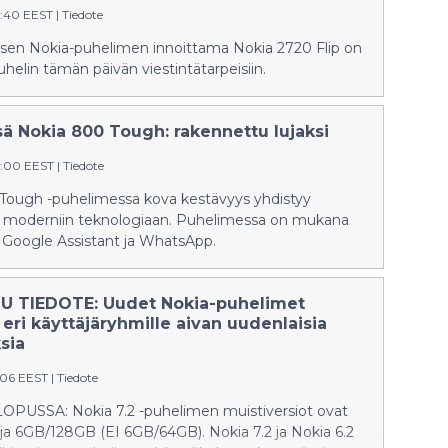
turvallisia ja luotettavia
0:40 EEST
|
Tiedote
käyttäjäkokemuksia.
sen Nokia-puhelimen innoittama Nokia 2720 Flip on
elin tämän päivän viestintätarpeisiin.
sä Nokia 800 Tough: rakennettu lujaksi
0:00 EEST
|
Tiedote
Tough -puhelimessa kova kestävyys yhdistyy
 moderniin teknologiaan. Puhelimessa on mukana
i Google Assistant ja WhatsApp.
 TIEDOTE: Uudet Nokia-puhelimet
 eri käyttäjäryhmille aivan uudenlaisia
sia
1:06 EEST
|
Tiedote
PUSSA: Nokia 7.2 -puhelimen muistiversiot ovat
a 6GB/128GB (EI 6GB/64GB). Nokia 7.2 ja Nokia 6.2