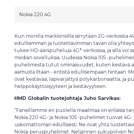
Nokia 220 4G
Kun monilla markkinoilla siirrytään 2G-verkoista 4
edullisimman ja luotettavimman tavan olla yhteydes
tukee HD-äänipuheluja 4G*-verkoissa, ja sillä voi se
median sovelluksia. Uudessa Nokia 105 -puhelimess
puhelimesta tutut ominaisuudet, kuten kestävä ak
aamusta iltaan - entistä edullisempaan hintaan.
ovat kestävää, läpivärjättyä polykarbonaattia, ja 
helppokäyttöisyyteen ja kestävyyteen.
HMD Globalin tuotejohtaja Juho Sarvikas:
“Faneillamme eri puolella maailmaa on erilaisia tarp
Nokia 220 4G- ja Nokia 105 -puhelimet tuovat 4G- 
uskomattoman edullisesti. Ne ovat yhtä luotettavi
Nokia-peruspuhelimet. Neljännen sukupolven Nok