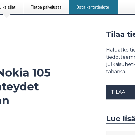
ulkaisijat
Tietoa palvelusta
Osta kertatiedote
Tilaa t
Haluatko tie
tiedotteemme
julkaisuhetk
Nokia 105
tahansa.
hteydet
TILAA
an
Lue lis