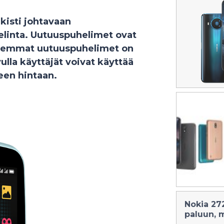
kisti johtavaan
elinta. Uutuuspuhelimet ovat
Molemmat uutuuspuhelimet on
ulla käyttäjät voivat käyttää
een hintaan.
Nokia 27
paluun, 