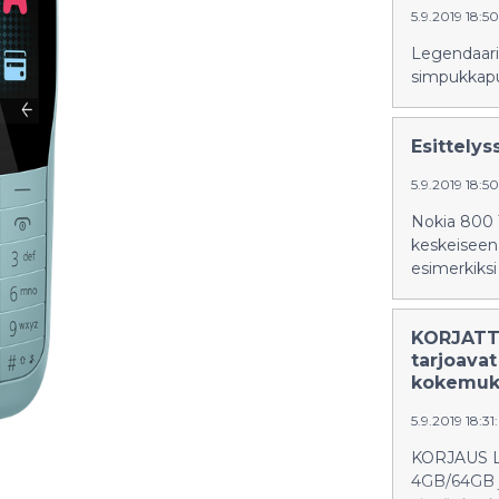
5.9.2019 18:5
Legendaari
simpukkapuh
Esittelys
5.9.2019 18:5
Nokia 800 
keskeiseen
esimerkiks
KORJATTU
tarjoavat
kokemuk
5.9.2019 18:3
KORJAUS LO
4GB/64GB j