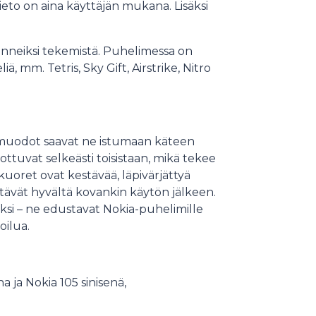
 tieto on aina käyttäjän mukana. Lisäksi
unneiksi tekemistä. Puhelimessa on
, mm. Tetris, Sky Gift, Airstrike, Nitro
 muodot saavat ne istumaan käteen
ottuvat selkeästi toisistaan, mikä tekee
 kuoret ovat kestävää, läpivärjättyä
ttävät hyvältä kovankin käytön jälkeen.
i – ne edustavat Nokia-puhelimille
oilua.
 ja Nokia 105 sinisenä,