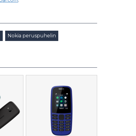
al.com
.
G
Nokia peruspuhelin