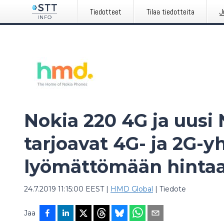
Tiedotteet
Tilaa tiedotteita
J
Nokia 220 4G ja uusi 
tarjoavat 4G- ja 2G-y
lyömättömään hinta
24.7.2019 11:15:00 EEST
|
HMD Global
|
Tiedote
Jaa