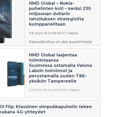
HMD Global – Nokia-
puhelinten koti – keräsi 230
miljoonan dollarin
rahoituksen strategisilta
kumppaneiltaan
11.8.2020 16:00:59 EEST
|
Tiedote
Kasvurahoitus on yksi suurimmista
Euroopassa vuonna 2020.*
HMD Global laajentaa
toimintaansa
Suomessa ostamalla Valona
Labsin toiminnot ja
perustamalla uuden T&K-
yksikön Tampereelle
2.7.2020 09:02:00 EEST
|
Tiedote
Uuteen osaamiskeskukseen aletaan
heti rekrytoida lisää henkilöstöä.
20 Flip: Klassinen simpukkapuhelin tekee
Yritysosto vahvistaa entisestään
mukana 4G-yhteydet
HMD Globalin kykyä tuottaa