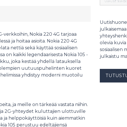
vievät kes
uudelle ta
peruspuhel
kestävyysl
Uutishuonee
puhelimen j
julkaisemaam
Nokia 2720
G-verkkoihin, Nokia 220 4G tarjoaa
yhteyshenki
sä ja hoitaa asioita. Nokia 220 4G
olevia kuvia
lata nettiä sekä käyttää sosiaalisen
sosiaalisen 
a on kaikki legendaarisesta Nokia 105 -
julkaistu ma
ku, joka kestää yhdellä latauksella
 Molempien uutuuspuhelinten kuoret
puhelimissa yhdistyy moderni muotoilu
TUTUST
eita, ja meille on tärkeää vastata niihin.
ja 2G-yhteydet kuluttajien ulottuville
a ja helppokäyttöisiä kuin aiemmatkin
ia 105 perustuu edeltäjiensä