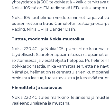
yhteystietoa ja 500 tekstiviestiä – kaikki tarvittava
Nokia 105:ssä on FM-radio sekä LED-taskulamppu.
Nokia 105 -puhelimen viihdetoiminnot tarjoavat t
esiasennettuna kuusi Gameloftin testaa-ja-osta-peliä
Racing, Ninja UP! ja Danger Dash.
Tuttua, modernia Nokia-muotoilua
Nokia 220 4G- ja Nokia 105 -puhelinten kaarevat
täydellisesti. Saarekenäppäimistöissä näppäimet er
soittamisesta ja viestittelystä helppoa. Puhelinten
polykarbonaattia, mikä varmistaa sen, että ne näy
Nämä puhelimet on rakennettu arjen kumppaneiks
ominaista laatua, luotettavuutta ja kestävää muot
Hinnoittelu ja saatavuus
Nokia 220 4G tulee markkinoille sinisenä ja mustana
vaaleanpunaisena ja mustana.