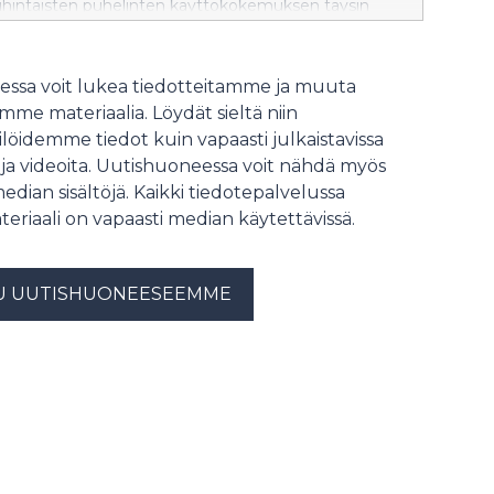
kihintaisten puhelinten käyttökokemuksen täysin
solle. HMD Global tuo uutuuksia myös
invalikoimaan esittelemällä korkean
uokituksen vaatimukset täyttävän Nokia 800 Tough -
ssa voit lukea tiedotteitamme ja muuta
a tämän päivän tarpeisiin päivitetyn klassikkomalli
me materiaalia. Löydät sieltä niin
 Flip -peruspuhelimen.
löidemme tiedot kuin vapaasti julkaistavissa
 ja videoita. Uutishuoneessa voit nähdä myös
median sisältöjä. Kaikki tiedotepalvelussa
teriaali on vapaasti median käytettävissä.
U UUTISHUONEESEEMME