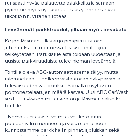
runsaasti hyvää palautetta asiakkailta ja samaan
pyrimme myös nyt, kun uudistustyömme siirtyvät
ulkotiloihin, Viitanen toteaa.
Leveämmät parkkiruudut, pihaan myös pesukatu
Keljon Prisman julkisivu ja pihapiiri uusitaan
juhannukseen mennessä. Lisäksi tontilleajoa
selkeytetään. Parkkialue asfaltoidaan uudestaan ja
uusista parkkiruuduista tulee hieman leveämpiä.
Tontilla oleva ABC-automaattiasema säilyy, mutta
rakennetaan uudelleen vastaamaan nykypäivän ja
tulevaisuuden vaatimuksia. Samalla myytävien
polttonestelaatujen määrä kasvaa. Uusi ABC CarWash
sijoittuu nykyisen mittarikentän ja Prisman väliselle
tontille.
- Nämä uudistukset valmistuvat kesäkuun
puoleenväliin mennessä ja vasta sen jälkeen
kunnostamme parkkihallin pinnat, ajoluiskan sekä