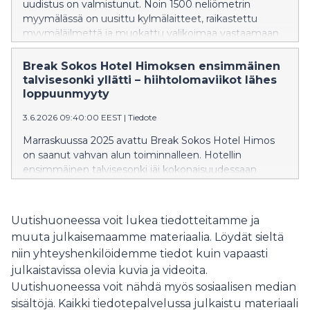
uudistus on valmistunut. Noin 1500 neliömetrin
myymälässä on uusittu kylmälaitteet, raikastettu
myymäläilmettä ja muokattu valikoimaa vastaamaan
entistä paremmin asiakkaiden tarpeisiin. Uudistuneen
myymälän avajaisia vietetään torstaina 11.6.
Break Sokos Hotel Himoksen ensimmäinen
kakkukahvien ja avajaistarjousten merkeissä.
talvisesonki yllätti – hiihtolomaviikot lähes
loppuunmyyty
3.6.2026 09:40:00 EEST
|
Tiedote
Marraskuussa 2025 avattu Break Sokos Hotel Himos
on saanut vahvan alun toiminnalleen. Hotellin
ensimmäinen talvisesonki jäi kokonaisuudessaan
verrattain lyhyeksi, mutta vilkkaimmat ajanjaksot,
erityisesti hiihtolomaviikot, sujuivat odotettua
paremmin ja hotelli oli lähes loppuunmyyty.
Uutishuoneessa voit lukea tiedotteitamme ja
muuta julkaisemaamme materiaalia. Löydät sieltä
niin yhteyshenkilöidemme tiedot kuin vapaasti
julkaistavissa olevia kuvia ja videoita.
Uutishuoneessa voit nähdä myös sosiaalisen median
sisältöjä. Kaikki tiedotepalvelussa julkaistu materiaali