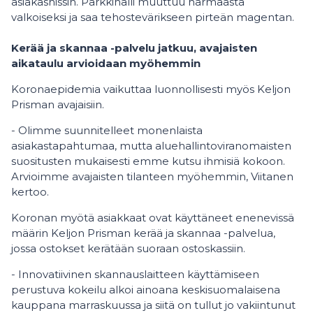
asiakashissin. Parkkihalli muuttuu harmaasta
valkoiseksi ja saa tehostevärikseen pirteän magentan.
Kerää ja skannaa -palvelu jatkuu, avajaisten
aikataulu arvioidaan myöhemmin
Koronaepidemia vaikuttaa luonnollisesti myös Keljon
Prisman avajaisiin.
- Olimme suunnitelleet monenlaista
asiakastapahtumaa, mutta aluehallintoviranomaisten
suositusten mukaisesti emme kutsu ihmisiä kokoon.
Arvioimme avajaisten tilanteen myöhemmin, Viitanen
kertoo.
Koronan myötä asiakkaat ovat käyttäneet enenevissä
määrin Keljon Prisman kerää ja skannaa -palvelua,
jossa ostokset kerätään suoraan ostoskassiin.
- Innovatiivinen skannauslaitteen käyttämiseen
perustuva kokeilu alkoi ainoana keskisuomalaisena
kauppana marraskuussa ja siitä on tullut jo vakiintunut