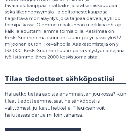
tavaratalokauppaa, matkailu- ja ravitsemiskauppaa
sekä liikennemyymälä- ja polttonestekauppaa
harjoittava monialayritys, joka tarjoaa palveluja yli 100
toimipaikassa. Olemme maakunnan markkinajohtaja
kaikilla edustamillamme toimialoilla. Keskimaa on
Keski-Suomen maakunnan suurimpia yrityksiä yli 632
miljoonan euron liikevaihdolla. Asiakasomistajia on yli
133 000. Keski-Suomen suurimpana yritystyönantajana
työllistämme lähes 2000 keskisuomalaista.
Tilaa tiedotteet sähköpostiisi
Haluatko tietää asioista ensimmäisten joukossa? Kun
tilaat tiedotteemme, saat ne sähköpostiisi
välittömästi julkaisuhetkellä. Tilauksen voit
halutessasi perua milloin tahansa.