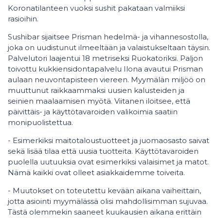
Koronatilanteen vuoksi sushit pakataan valmiiksi
rasioihin.
Sushibar sijaitsee Prisman hedelmä- ja vihannesostolla,
joka on uudistunut ilmeeltään ja valaistukseltaan täysin.
Palvelutori laajentui 18 metriseksi Ruokatoriksi. Paljon
toivottu kukkiensidontapalvelu Ilona avautui Prisman
aulaan neuvontapisteen viereen. Myymälän miljöö on
muuttunut raikkaammaksi uusien kalusteiden ja
seinien maalaamisen myötä. Viitanen iloitsee, että
päivittäis- ja käyttötavaroiden valikoimia saatiin
monipuolistettua.
- Esimerkiksi maitotaloustuotteet ja juomaosasto saivat
sekä lisää tilaa että uusia tuotteita. Käyttötavaroiden
puolella uutuuksia ovat esimerkiksi valaisimet ja matot.
Nämä kaikki ovat olleet asiakkaidemme toiveita.
- Muutokset on toteutettu kevään aikana vaiheittain,
jotta asiointi myymälässä olisi mahdollisimman sujuvaa.
Tästä olemmekin saaneet kuukausien aikana erittäin