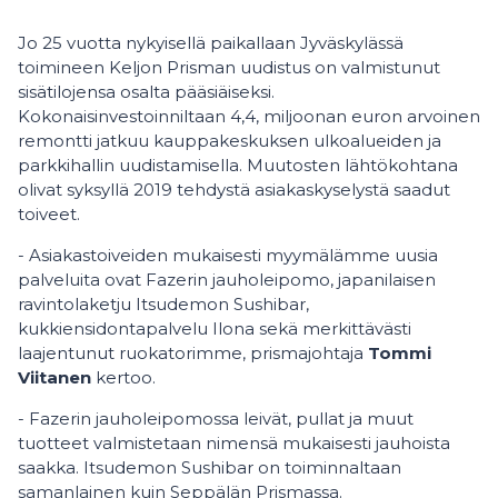
Jo 25 vuotta nykyisellä paikallaan Jyväskylässä
toimineen Keljon Prisman uudistus on valmistunut
sisätilojensa osalta pääsiäiseksi.
Kokonaisinvestoinniltaan 4,4, miljoonan euron arvoinen
remontti jatkuu kauppakeskuksen ulkoalueiden ja
parkkihallin uudistamisella. Muutosten lähtökohtana
olivat syksyllä 2019 tehdystä asiakaskyselystä saadut
toiveet.
- Asiakastoiveiden mukaisesti myymälämme uusia
palveluita ovat Fazerin jauholeipomo, japanilaisen
ravintolaketju Itsudemon Sushibar,
kukkiensidontapalvelu Ilona sekä merkittävästi
laajentunut ruokatorimme, prismajohtaja
Tommi
Viitanen
kertoo.
- Fazerin jauholeipomossa leivät, pullat ja muut
tuotteet valmistetaan nimensä mukaisesti jauhoista
saakka. Itsudemon Sushibar on toiminnaltaan
samanlainen kuin Seppälän Prismassa.