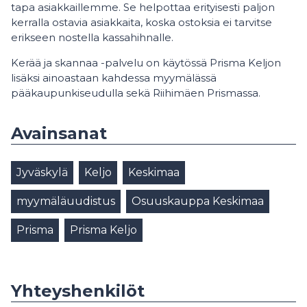
tapa asiakkaillemme. Se helpottaa erityisesti paljon
kerralla ostavia asiakkaita, koska ostoksia ei tarvitse
erikseen nostella kassahihnalle.
Kerää ja skannaa -palvelu on käytössä Prisma Keljon
lisäksi ainoastaan kahdessa myymälässä
pääkaupunkiseudulla sekä Riihimäen Prismassa.
Avainsanat
Jyväskylä
Keljo
Keskimaa
myymäläuudistus
Osuuskauppa Keskimaa
Prisma
Prisma Keljo
Yhteyshenkilöt