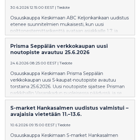
30.6.2026 12:15:00 EEST
|
Tiedote
Osuuskauppa Keskimaan ABC Keljonkankaan uudistus
etenee suunnitelmien mukaisesti, kun uusi
polttonestemittarikenttä avataan asiakkaille 1.7. ja
ABC-suurteholatausasema avataan heinäkuun aikana.
ABC Keljonkankaan liikennemyymälä palvelee
Prisma Seppälän verkkokaupan uusi
asiakkaita normaalisti koko kesän ajan.
noutopiste avautuu 25.6.2026
24.6.2026 08:25:00 EEST
|
Tiedote
Osuuskauppa Keskimaan Prisma Seppälän
verkkokaupan uusi S-kaupat-noutopiste avautuu
torstaina 25.6.2026. Uusi noutopiste sijaitsee Prisman
parkkihallin Vasarakadun puoleisessa päädyssä, ja se
tekee verkko-ostosten noutamisesta entistä
sujuvampaa kaikissa sääolosuhteissa. Samalla
S-market Hankasalmen uudistus valmistui –
noutokapasiteetti kasvaa ja myös Prisma.fi:n
avajaisia vietetään 11.–13.6.
käyttötavaranoutolokerikko siirtyy uuteen sijaintiin.
10.6.2026 09:15:00 EEST
|
Tiedote
Osuuskauppa Keskimaan S-market Hankasalmen