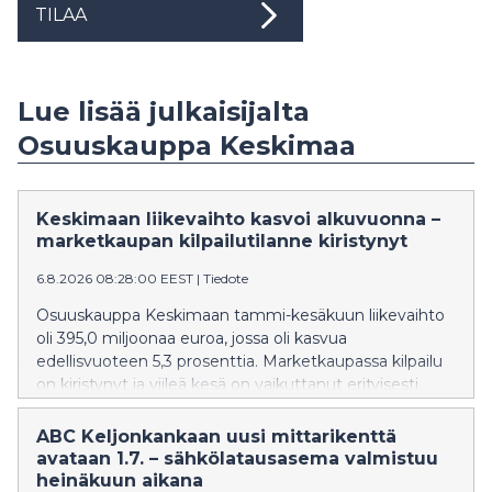
TILAA
Lue lisää julkaisijalta
Osuuskauppa Keskimaa
Keskimaan liikevaihto kasvoi alkuvuonna –
marketkaupan kilpailutilanne kiristynyt
6.8.2026 08:28:00 EEST
|
Tiedote
Osuuskauppa Keskimaan tammi-kesäkuun liikevaihto
oli 395,0 miljoonaa euroa, jossa oli kasvua
edellisvuoteen 5,3 prosenttia. Marketkaupassa kilpailu
on kiristynyt ja viileä kesä on vaikuttanut erityisesti
mökkipaikkakuntien marketkauppojen myynnin
kehitykseen, kun mökkeilijöitä on ollut tavanomaista
ABC Keljonkankaan uusi mittarikenttä
vähemmän liikenteessä.
avataan 1.7. – sähkölatausasema valmistuu
heinäkuun aikana