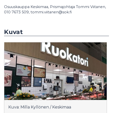
Osuuskauppa Keskimaa, Prismajohtaja Tommi Viitanen,
010 7673 509, tommi.viitanen@sok.fi
Kuvat
Kuva: Milla Kyllönen / Keskimaa