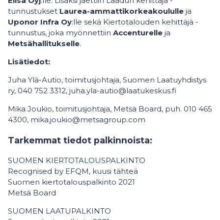
Elisa Oyj
:lle. Lisäksi jaettiin Laadun kehittäjä -
tunnustukset
Laurea-ammattikorkeakoululle
ja
Uponor Infra Oy
:lle sekä Kiertotalouden kehittäjä -
tunnustus, joka myönnettiin
Accenturelle
ja
Metsähallitukselle
.
Lisätiedot:
Juha Ylä-Autio, toimitusjohtaja, Suomen Laatuyhdistys
ry, 040 752 3312, juha.yla-autio@laatukeskus.fi
Mika Joukio, toimitusjohtaja, Metsä Board, puh. 010 465
4300, mika.joukio@metsagroup.com
Tarkemmat tiedot palkinnoista:
SUOMEN KIERTOTALOUSPALKINTO
Recognised by EFQM, kuusi tähteä
Suomen kiertotalouspalkinto 2021
Metsä Board
SUOMEN LAATUPALKINTO