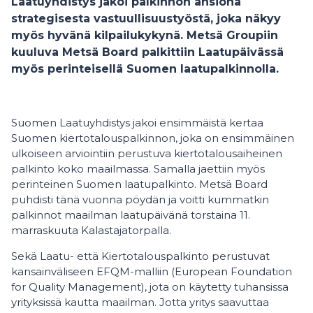
Laatuyhdistys jakoi palkinnon ansiona
strategisesta vastuullisuustyöstä, joka näkyy
myös hyvänä kilpailukykynä. Metsä Groupiin
kuuluva Metsä Board palkittiin Laatupäivässä
myös perinteisellä Suomen laatupalkinnolla.
Suomen Laatuyhdistys jakoi ensimmäistä kertaa
Suomen kiertotalouspalkinnon, joka on ensimmäinen
ulkoiseen arviointiin perustuva kiertotalousaiheinen
palkinto koko maailmassa. Samalla jaettiin myös
perinteinen Suomen laatupalkinto. Metsä Board
puhdisti tänä vuonna pöydän ja voitti kummatkin
palkinnot maailman laatupäivänä torstaina 11.
marraskuuta Kalastajatorpalla.
Sekä Laatu- että Kiertotalouspalkinto perustuvat
kansainväliseen EFQM-malliin (European Foundation
for Quality Management), jota on käytetty tuhansissa
yrityksissä kautta maailman. Jotta yritys saavuttaa