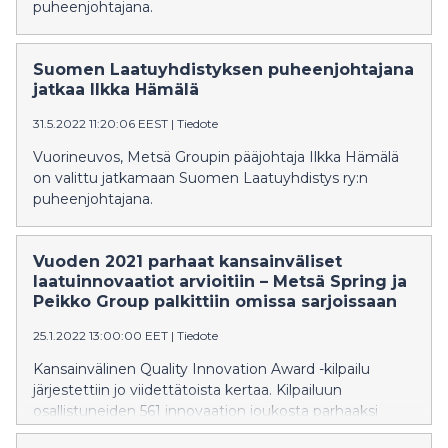
puheenjohtajana.
Suomen Laatuyhdistyksen puheenjohtajana
jatkaa Ilkka Hämälä
31.5.2022 11:20:06 EEST
|
Tiedote
Vuorineuvos, Metsä Groupin pääjohtaja Ilkka Hämälä
on valittu jatkamaan Suomen Laatuyhdistys ry:n
puheenjohtajana.
Vuoden 2021 parhaat kansainväliset
laatuinnovaatiot arvioitiin – Metsä Spring ja
Peikko Group palkittiin omissa sarjoissaan
25.1.2022 13:00:00 EET
|
Tiedote
Kansainvälinen Quality Innovation Award -kilpailu
järjestettiin jo viidettätoista kertaa. Kilpailuun
osallistuneiden 561 innovaation joukosta parhaaksi
nousi israelilainen terveydenhuoltoalan innovaatio.