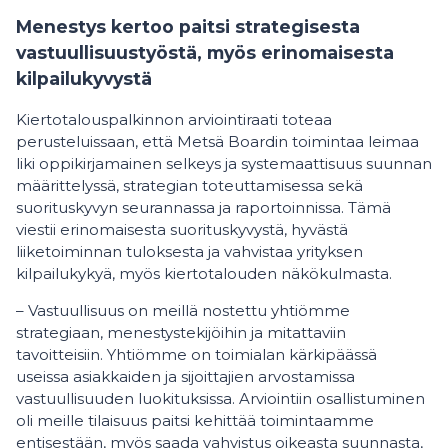
Menestys kertoo paitsi strategisesta
vastuullisuustyöstä, myös erinomaisesta
kilpailukyvystä
Kiertotalouspalkinnon arviointiraati toteaa
perusteluissaan, että Metsä Boardin toimintaa leimaa
liki oppikirjamainen selkeys ja systemaattisuus suunnan
määrittelyssä, strategian toteuttamisessa sekä
suorituskyvyn seurannassa ja raportoinnissa. Tämä
viestii erinomaisesta suorituskyvystä, hyvästä
liiketoiminnan tuloksesta ja vahvistaa yrityksen
kilpailukykyä, myös kiertotalouden näkökulmasta.
– Vastuullisuus on meillä nostettu yhtiömme
strategiaan, menestystekijöihin ja mitattaviin
tavoitteisiin. Yhtiömme on toimialan kärkipäässä
useissa asiakkaiden ja sijoittajien arvostamissa
vastuullisuuden luokituksissa. Arviointiin osallistuminen
oli meille tilaisuus paitsi kehittää toimintaamme
entisestään, myös saada vahvistus oikeasta suunnasta,