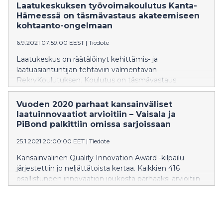
Suomalaisista innovaatioista palkittiin Metsä Springin
Laatukeskuksen työvoimakoulutus Kanta-
Kuura-tekstiilikuitu ja Peikko Groupin pilarikenkä
Hämeessä on täsmävastaus akateemiseen
BOLDA®.
kohtaanto-ongelmaan
6.9.2021 07:59:00 EEST
|
Tiedote
Laatukeskus on räätälöinyt kehittämis- ja
laatuasiantuntijan tehtäviin valmentavan
RekryKoulutuksen. Koulutus on täsmävastaus
korkeasti koulutettujen osaajien ja heitä etsivien
organisaatioiden kohtaanto-ongelmaan. Koulutus
Vuoden 2020 parhaat kansainväliset
järjestetään yhteistyössä Hämeen ELY- ja TE-toimiston
laatuinnovaatiot arvioitiin – Vaisala ja
kanssa.
PiBond palkittiin omissa sarjoissaan
25.1.2021 20:00:00 EET
|
Tiedote
Kansainvälinen Quality Innovation Award -kilpailu
järjestettiin jo neljättätoista kertaa. Kaikkien 416
osallistuneen innovaation joukosta parhaaksi arvioitiin
kiinalainen elinsiirtoihin liittyvä terveydenhuoltoalan
innovaatio. Suomesta palkittiin sekä Vaisala että
PiBond.