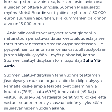
korkeat pisteet arvioinnissa, kaikkien arvioitavien osa-
alueiden on oltava kunnossa. Suomen Messusäätiö
myönsi Metsä Boardin voittajatiimille yhteensä 30 000
euron suuruisen apurahan, sillä kummankin palkinnon
arvo on 15 000 euroa.
– Arviointiin osallistuvat yritykset saavat globaaliin
mittaristoon perustuvaa dataa kiertotaloudesta ja sen
toteuttamisen tasosta omassa organisaatiossaan. He
pystyvät näin parantamaan omaa vastuullisuustyötään
ja siten kilpailukykyään – myös globaalisti, kertoo
Suomen Laatuyhdistyksen toimitusjohtaja
Juha Ylä-
Autio
.
Suomen Laatuyhdistyksen tänä vuonna teettämän
jäsenkyselyn mukaan organisaatioiden kilpailukyvyn
kannalta keskeisimpiä tekijöitä ovat osaaminen ja
koulutus (76 %), laatu (69 %), innovaatiot (49 %) ja
vastuullisuus (46 %). Vastaajista peräti 90 % kokee, että
vastuullisuuden merkitys kasvaa heidän yrityksissään
seuraavan viiden vuoden aikana.