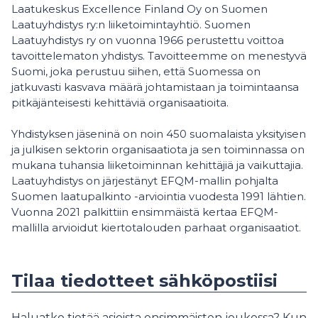
Laatukeskus Excellence Finland Oy on Suomen
Laatuyhdistys ry:n liiketoimintayhtiö. Suomen
Laatuyhdistys ry on vuonna 1966 perustettu voittoa
tavoittelematon yhdistys. Tavoitteemme on menestyvä
Suomi, joka perustuu siihen, että Suomessa on
jatkuvasti kasvava määrä johtamistaan ja toimintaansa
pitkäjänteisesti kehittäviä organisaatioita.
Yhdistyksen jäseninä on noin 450 suomalaista yksityisen
ja julkisen sektorin organisaatiota ja sen toiminnassa on
mukana tuhansia liiketoiminnan kehittäjiä ja vaikuttajia.
Laatuyhdistys on järjestänyt EFQM-mallin pohjalta
Suomen laatupalkinto -arviointia vuodesta 1991 lähtien.
Vuonna 2021 palkittiin ensimmäistä kertaa EFQM-
mallilla arvioidut kiertotalouden parhaat organisaatiot.
Tilaa tiedotteet sähköpostiisi
Haluatko tietää asioista ensimmäisten joukossa? Kun