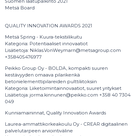
Suomen laatupalkinto 2021
Metsä Board
QUALITY INNOVATION AWARDS 2021
Metsä Spring - Kuura-tekstiilikuitu
Kategoria: Potentiaaliset innovaatiot
Lisätietoja: Niklas.VonWeymarn@metsagroup.com
+358405476977
Peikko Group Oy - BOLDA, kompakti suuren
kestävyyden omaava pilarikenkä
betonielementtipilareiden pulttiliitoksiin
Kategoria: Liiketoimintainnovaatiot, suuret yritykset
Lisätietoja: jorma.kinnunen@peikko.com +358 40 7304
049
Kunniamaininnat, Quality Innovation Awards
Laurea-ammattikorkeakoulu Oy - CREAR digitaalinen
palvelutarpeen arviointiväline