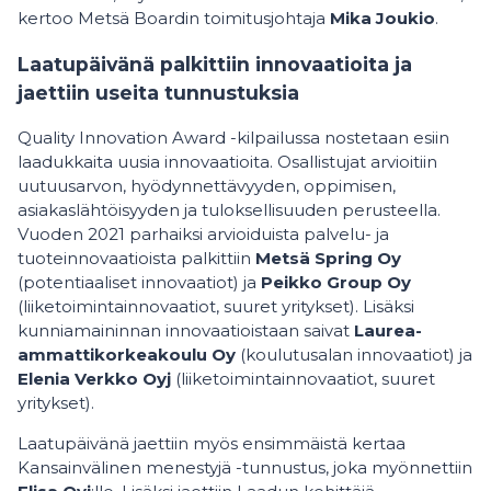
kertoo Metsä Boardin toimitusjohtaja
Mika Joukio
.
Laatupäivänä palkittiin innovaatioita ja
jaettiin useita tunnustuksia
Quality Innovation Award -kilpailussa nostetaan esiin
laadukkaita uusia innovaatioita. Osallistujat arvioitiin
uutuusarvon, hyödynnettävyyden, oppimisen,
asiakaslähtöisyyden ja tuloksellisuuden perusteella.
Vuoden 2021 parhaiksi arvioiduista palvelu- ja
tuoteinnovaatioista palkittiin
Metsä Spring Oy
(potentiaaliset innovaatiot) ja
Peikko Group Oy
(liiketoimintainnovaatiot, suuret yritykset). Lisäksi
kunniamaininnan innovaatioistaan saivat
Laurea-
ammattikorkeakoulu Oy
(koulutusalan innovaatiot) ja
Elenia Verkko Oyj
(liiketoimintainnovaatiot, suuret
yritykset).
Laatupäivänä jaettiin myös ensimmäistä kertaa
Kansainvälinen menestyjä -tunnustus, joka myönnettiin