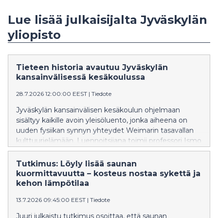
Lue lisää julkaisijalta Jyväskylän
yliopisto
Tieteen historia avautuu Jyväskylän
kansainvälisessä kesäkoulussa
28.7.2026 12:00:00 EEST
|
Tiedote
Jyväskylän kansainvälisen kesäkoulun ohjelmaan
sisältyy kaikille avoin yleisöluento, jonka aiheena on
uuden fysiikan synnyn yhteydet Weimarin tasavallan
kulttuurielämään. Luennoitsijana toimii professori Ismo
Koponen Helsingin yliopistosta.
Tutkimus: Löyly lisää saunan
kuormittavuutta – kosteus nostaa sykettä ja
kehon lämpötilaa
13.7.2026 09:45:00 EEST
|
Tiedote
Juuri julkaistu tutkimus osoittaa, että saunan