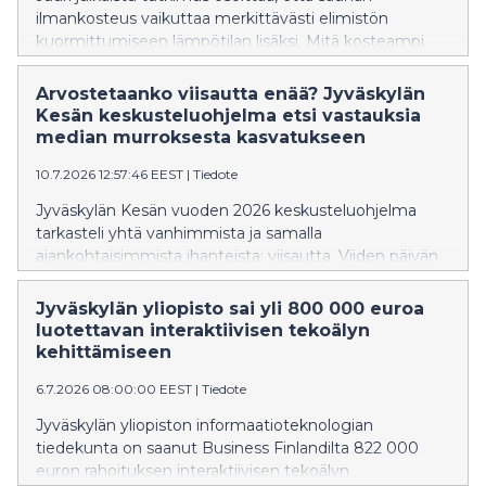
ilmankosteus vaikuttaa merkittävästi elimistön
kuormittumiseen lämpötilan lisäksi. Mitä kosteampi
sauna on, sitä voimakkaammin syke ja kehon lämpötila
nousevat.
Arvostetaanko viisautta enää? Jyväskylän
Kesän keskusteluohjelma etsi vastauksia
median murroksesta kasvatukseen
10.7.2026 12:57:46 EEST
|
Tiedote
Jyväskylän Kesän vuoden 2026 keskusteluohjelma
tarkasteli yhtä vanhimmista ja samalla
ajankohtaisimmista ihanteista: viisautta. Viiden päivän
aikana keskusteluissa kysyttiin, miltä viisaus näyttää
aikana, jolloin huomiosta kilpaillaan
Jyväskylän yliopisto sai yli 800 000 euroa
ennennäkemättömällä voimalla, tekoäly muuttaa
luotettavan interaktiivisen tekoälyn
ajatteluamme ja yhteiskunnallinen keskustelu hakee
kehittämiseen
uusia muotojaan.
6.7.2026 08:00:00 EEST
|
Tiedote
Jyväskylän yliopiston informaatioteknologian
tiedekunta on saanut Business Finlandilta 822 000
euron rahoituksen interaktiivisen tekoälyn