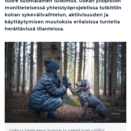
tuore suomalainen tutkimus. Usean yliopiston
monitieteisessä yhteistyöprojektissa tutkittiin
koiran sykevälivaihtelun, aktiivisuuden ja
käyttäytymisen muutoksia erilaisissa tunteita
herättävissä tilanteissa.
Vahva kiintymys koiran ja omistajan välillä