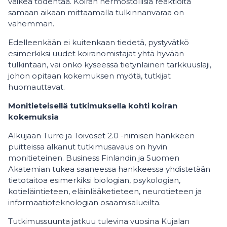
vaikea todentaa. Koiran hermostollisia reaktioita
samaan aikaan mittaamalla tulkinnanvaraa on
vähemmän.
Edelleenkään ei kuitenkaan tiedetä, pystyvätkö
esimerkiksi uudet koiranomistajat yhtä hyvään
tulkintaan, vai onko kyseessä tietynlainen tarkkuuslaji,
johon opitaan kokemuksen myötä, tutkijat
huomauttavat.
Monitieteisellä tutkimuksella kohti koiran
kokemuksia
Alkujaan Turre ja Toivoset 2.0 -nimisen hankkeen
puitteissa alkanut tutkimusavaus on hyvin
monitieteinen. Business Finlandin ja Suomen
Akatemian tukea saaneessa hankkeessa yhdistetään
tietotaitoa esimerkiksi biologian, psykologian,
kotieläintieteen, eläinlääketieteen, neurotieteen ja
informaatioteknologian osaamisalueilta.
Tutkimussuunta jatkuu tulevina vuosina Kujalan