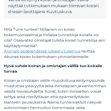
näyttää tutkimuksen mukaan toimivan koiran
stressin lievittäjänä. Kuvituskuva.
Mitä Turre tuntee? Millainen on koiran
kokemusmaailma ja millaisia tunnetiloja koiralla voi
olla? Osaavatko omistajat tulkita koiran tunnetiloja sen
käyttäytymisestä?
Animals-tiedelehdessä julkaistu tutkimus
raottaa
ikkunaa koiran kokemuksen ymmärtämiselle.
Hyvä suhde koiran ja omistajan välillä tuo koiralle
turvaa
Koiran ja omistajan välille muodostuva kiintymyssuhde
muistuttaa ystävyyttä sekä ihmislapsen ja vanhemman
välistä hoivasuhdetta. Koirat, kuten ihmisetkin, voivat
kiihtyä sekä miellyttävän että epämiellyttävän
tilanteen seurauksena. Nämä tunnereaktiot näkyvät
autonomisen hermoston toiminnassa: sekä