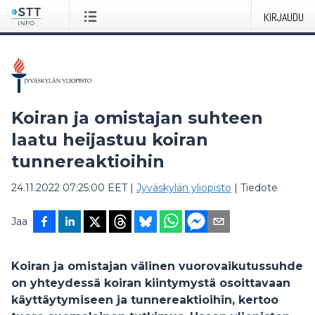
KIRJAUDU
Koiran ja omistajan suhteen
laatu heijastuu koiran
tunnereaktioihin
24.11.2022 07:25:00 EET
|
Jyväskylän yliopisto
|
Tiedote
Jaa
Koiran ja omistajan välinen vuorovaikutussuhde
on yhteydessä koiran kiintymystä osoittavaan
käyttäytymiseen ja tunnereaktioihin, kertoo