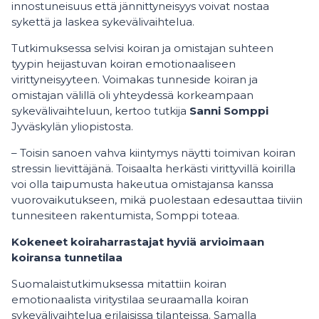
innostuneisuus että jännittyneisyys voivat nostaa
sykettä ja laskea sykevälivaihtelua.
Tutkimuksessa selvisi koiran ja omistajan suhteen
tyypin heijastuvan koiran emotionaaliseen
virittyneisyyteen. Voimakas tunneside koiran ja
omistajan välillä oli yhteydessä korkeampaan
sykevälivaihteluun, kertoo tutkija
Sanni Somppi
Jyväskylän yliopistosta.
– Toisin sanoen vahva kiintymys näytti toimivan koiran
stressin lievittäjänä. Toisaalta herkästi virittyvillä koirilla
voi olla taipumusta hakeutua omistajansa kanssa
vuorovaikutukseen, mikä puolestaan edesauttaa tiiviin
tunnesiteen rakentumista, Somppi toteaa.
Kokeneet koiraharrastajat hyviä arvioimaan
koiransa tunnetilaa
Suomalaistutkimuksessa mitattiin koiran
emotionaalista viritystilaa seuraamalla koiran
sykevälivaihtelua erilaisissa tilanteissa. Samalla