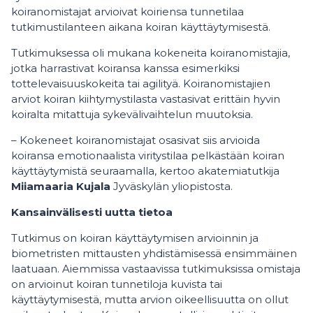
koiranomistajat arvioivat koiriensa tunnetilaa
tutkimustilanteen aikana koiran käyttäytymisestä.
Tutkimuksessa oli mukana kokeneita koiranomistajia,
jotka harrastivat koiransa kanssa esimerkiksi
tottelevaisuuskokeita tai agilityä. Koiranomistajien
arviot koiran kiihtymystilasta vastasivat erittäin hyvin
koiralta mitattuja sykevälivaihtelun muutoksia.
– Kokeneet koiranomistajat osasivat siis arvioida
koiransa emotionaalista viritystilaa pelkästään koiran
käyttäytymistä seuraamalla, kertoo akatemiatutkija
Miiamaaria Kujala
Jyväskylän yliopistosta.
Kansainvälisesti uutta tietoa
Tutkimus on koiran käyttäytymisen arvioinnin ja
biometristen mittausten yhdistämisessä ensimmäinen
laatuaan. Aiemmissa vastaavissa tutkimuksissa omistaja
on arvioinut koiran tunnetiloja kuvista tai
käyttäytymisestä, mutta arvion oikeellisuutta on ollut