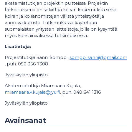
akatemiatutkijan projektin puitteissa. Projektin
tarkoituksena on selvittää koiran kokemuksia sekä
koiran ja koiranomistajan välistä yhteistyötä ja
vuorovaikutusta. Tutkimuksissa käytetään
suomalaisten yritysten laitteistoja, joilla on kysyntää
myös kansainvälisessä tutkimuksessa.
Lisätietoja:
Projektitutkija Sanni Somppi,
somppi.sanni@gmail.com
, puh. 050 356 7308
Jyväskylän yliopisto
Akatemiatutkija Miiamaaria Kujala,
miiamaaria.v.kujala@jyu.fi
, puh. 040 641 1316
Jyväskylän yliopisto
Avainsanat