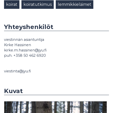
koirat
koiratutkimus
lemmikkieläimet
Yhteyshenkilöt
viestinnän asiantuntija
Kirke Hassinen
kirke.m.hassinen@jyu.fi
puh. +358 50 462 6920
viestinta@jyu.fi
Kuvat