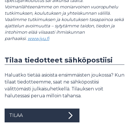
opettajankoulutus sai alkunsa täältä.
Voimanlähteenämme on moniarvoinen vuoropuhelu
tutkimuksen, koulutuksen ja yhteiskunnan välillä.
Vaalimme tutkimuksen ja koulutuksen tasapainoa sekä
ajattelun avoimuutta – sytytämme taidon, tiedon ja
intohimon elää viisaasti ihmiskunnan
parhaaksi.
www.jyu.fi
Tilaa tiedotteet sähköpostiisi
Haluatko tietää asioista ensimmäisten joukossa? Kun
tilaat tiedotteemme, saat ne sähköpostiisi
välittömästi julkaisuhetkellä. Tilauksen voit
halutessasi perua milloin tahansa.
TILAA