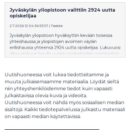
kehittämiseen. Hankkeessa luodaan luotettavampia ja
paremmin ihmisten kanssa yhteistyöhön kykeneviä
Jyväskylän yliopistoon valittiin 2924 uutta
tekoälyjärjestelmiä sekä valmistellaan teknologiaa
opiskelijaa
kaupalliseen käyttöön.
2.7.2026 12:04:36 EEST
|
Tiedote
Jyväskylän yliopistoon hyväksyttiin kevään toisessa
yhteishaussa ja yliopistojen avoimen väylän
erillishaussa yhteensä 2924 uutta opiskelijaa. Lukuvuosi
alkaa elokuun lopulla uusien opiskelijoiden orientaation
merkeissä. Onnittelemme kaikkia valittuja!
Uutishuoneessa voit lukea tiedotteitamme ja
muuta julkaisemaamme materiaalia. Löydät sieltä
niin yhteyshenkilöidemme tiedot kuin vapaasti
julkaistavissa olevia kuvia ja videoita.
Uutishuoneessa voit nähdä myös sosiaalisen median
sisältöjä. Kaikki tiedotepalvelussa julkaistu materiaali
on vapaasti median käytettävissä.