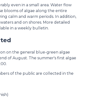
ably even in a small area. Water flow
se blooms of algae along the entire
uring calm and warm periods. In addition,
 waters and on shores. More detailed
able in a weekly bulletin.
rted
tion on the general blue-green algae
nd of August. The summer's first algae
:00.
ers of the public are collected in the
nish)