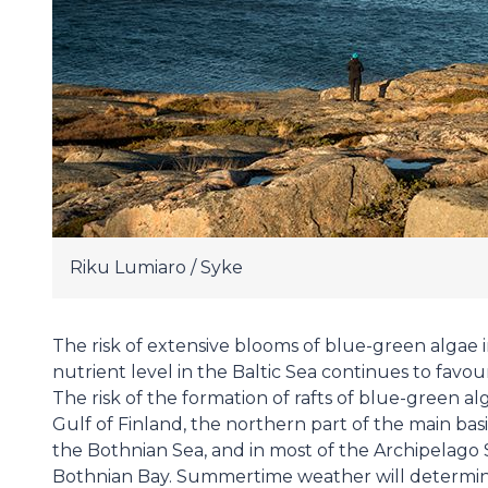
Riku Lumiaro / Syke
The risk of extensive blooms of blue-green algae in F
nutrient level in the Baltic Sea continues to favo
The risk of the formation of rafts of blue-green al
Gulf of Finland, the northern part of the main basi
the Bothnian Sea, and in most of the Archipelago S
Bothnian Bay. Summertime weather will determine if