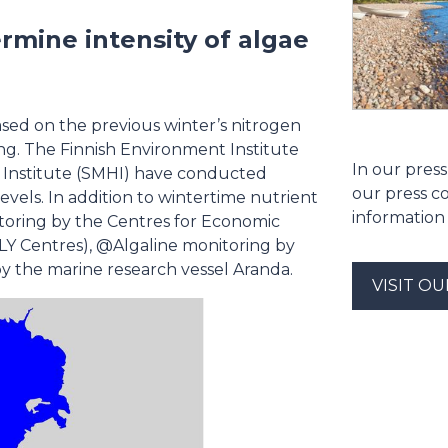
mine intensity of algae
ased on the previous winter’s nitrogen
g. The Finnish Environment Institute
In our press
 Institute (SMHI) have conducted
our press c
els. In addition to wintertime nutrient
information
itoring by the Centres for Economic
Y Centres), @Algaline monitoring by
by the marine research vessel Aranda.
VISIT O