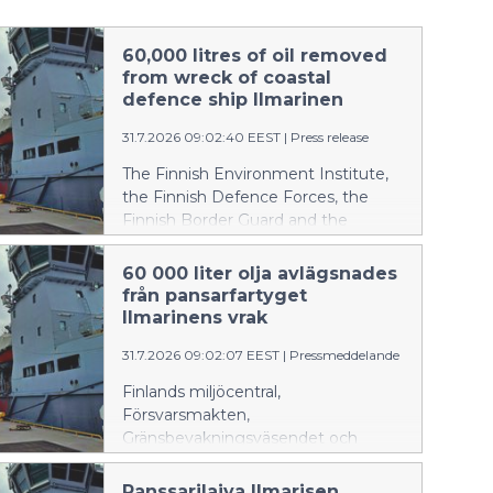
60,000 litres of oil removed
from wreck of coastal
defence ship Ilmarinen
31.7.2026 09:02:40 EEST
|
Press release
The Finnish Environment Institute,
the Finnish Defence Forces, the
Finnish Border Guard and the
Ministry of the Environment
announce: The Finnish Environment
60 000 liter olja avlägsnades
Institute and the Finnish Navy
från pansarfartyget
removed oil from the wreck of the
Ilmarinens vrak
coastal defence ship Ilmarinen
31.7.2026 09:02:07 EEST
|
Pressmeddelande
between 14 and 24 July 2026. In
addition, the Finnish Border Guard,
Finlands miljöcentral,
which was prepared for
Försvarsmakten,
environmental response operations,
Gränsbevakningsväsendet och
and the Diving Medical Center
miljöministeriet informerar: Finlands
participated in the operation. Over
miljöcentral och marinen avlägsnade
Panssarilaiva Ilmarisen