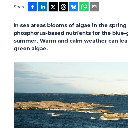
Share
In sea areas blooms of algae in the sprin
phosphorus-based nutrients for the blue-g
summer. Warm and calm weather can lead
green algae.