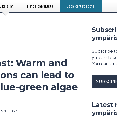
ulkaisijat
Tietoa palvelusta
Osta kertatiedote
Subscr
ympäri
Subscribe t
ympäristöke
ast: Warm and
You can uns
ons can lead to
SUBSCRI
lue-green algae
Latest
ss release
ympäri