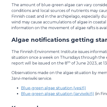
The amount of blue-green algae can vary consider
conditions and local sources of nutrients may cau
Finnish coast and in the archipelago, especially d
wind may cause accumulations of algae in coastal
information on the movement of algae rafts is avail
Algae notifications getting sta
The Finnish Environment Institute issues informa
situation once a week on Thursdays through the e
th
report will be issued on the 8
of June 2023, at 13
Observations made on the algae situation by memb
Järvi-meriwiki service.
Blue-green algae situation (vesi.fi)
Blue-green algae situation (jarviwiki.fi)
(in Fin