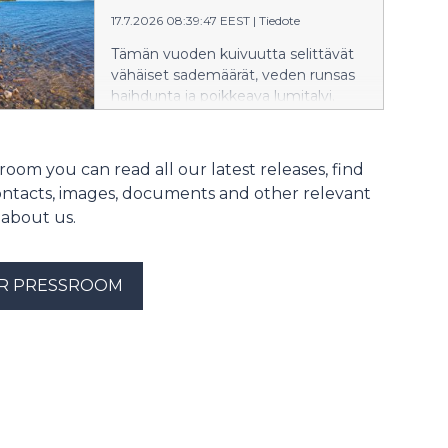
monen pienen järven
17.7.2026 08:39:47 EEST
|
Tiedote
vedenkorkeutta yli 50 cm ja suuria
järviä 20–30 cm.
Tämän vuoden kuivuutta selittävät
vähäiset sademäärät, veden runsas
haihdunta ja poikkeava lumitalvi.
Ilmaston lämpeneminen lisää
kuivuudelle otollisia oloja myös
Suomessa.
room you can read all our latest releases, find
ontacts, images, documents and other relevant
 about us.
UR PRESSROOM