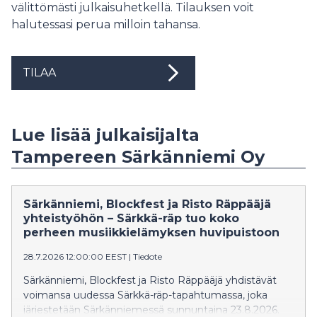
välittömästi julkaisuhetkellä. Tilauksen voit
halutessasi perua milloin tahansa.
TILAA
Lue lisää julkaisijalta
Tampereen Särkänniemi Oy
Särkänniemi, Blockfest ja Risto Räppääjä
yhteistyöhön – Särkkä-räp tuo koko
perheen musiikkielämyksen huvipuistoon
28.7.2026 12:00:00 EEST
|
Tiedote
Särkänniemi, Blockfest ja Risto Räppääjä yhdistävät
voimansa uudessa Särkkä-räp-tapahtumassa, joka
järjestetään Särkänniemessä sunnuntaina 23.8.2026.