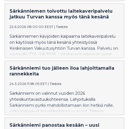
Tapahtuma jatkaa Blockfest-viikonlopun tunnelmaa
tarjoamalla rap-musiikkia kaikenikäisille koko perheen
Särkänniemen toivottu laitekaveripalvelu
yhteisessä tapahtumassa. Blockfest järjestetään
jatkuu Turvan kanssa myös tänä kesänä
Tampereella 21.–22.8.2026 ja se on K18-tapahtuma.
22.6.2026 08:00:00 EEST
|
Tiedote
Särkänniemen kävijöiden kaipaama laitekaveripalvelu
on käytössä myös tänä kesänä yhteistyössä
Keskinäisen Vakuutusyhtiön Turvan kanssa. Palvelu on
saatavilla 22.6.–2.8.2026. Laitekaverit palasivat viime
vuonna Turvan mahdollistamana koronavuosien tauon
jälkeen.
Särkänniemi tuo jälleen iloa lahjoittamalla
rannekkeita
24.3.2026 11:58:05 EET
|
Tiedote
Särkänniemi on valinnut vuoden 2026
yhteiskuntavastuukohteensa. Lahjoituksilla
Särkänniemi pyrkii mahdollistamaan ilon hetkiä niille,
jotka kaipaavat iloa elämäänsä juuri nyt. Tärkein
yksittäinen yhteiskuntavastuuhanke on Taysin
Sairaalahuvipuisto.
Särkänniemi panostaa kesään – uusi