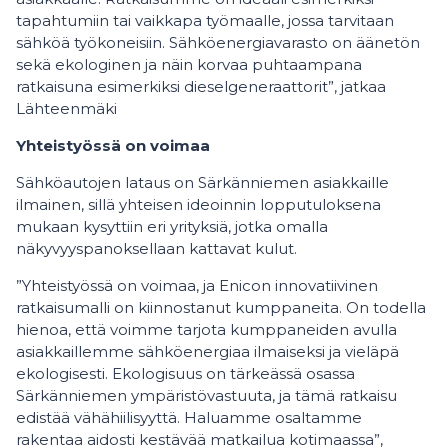
tapahtumiin tai vaikkapa työmaalle, jossa tarvitaan
sähköä työkoneisiin. Sähköenergiavarasto on äänetön
sekä ekologinen ja näin korvaa puhtaampana
ratkaisuna esimerkiksi dieselgeneraattorit”, jatkaa
Lähteenmäki
Yhteistyössä on voimaa
Sähköautojen lataus on Särkänniemen asiakkaille
ilmainen, sillä yhteisen ideoinnin lopputuloksena
mukaan kysyttiin eri yrityksiä, jotka omalla
näkyvyyspanoksellaan kattavat kulut.
”Yhteistyössä on voimaa, ja Enicon innovatiivinen
ratkaisumalli on kiinnostanut kumppaneita. On todella
hienoa, että voimme tarjota kumppaneiden avulla
asiakkaillemme sähköenergiaa ilmaiseksi ja vieläpä
ekologisesti. Ekologisuus on tärkeässä osassa
Särkänniemen ympäristövastuuta, ja tämä ratkaisu
edistää vähähiilisyyttä. Haluamme osaltamme
rakentaa aidosti kestävää matkailua kotimaassa”,