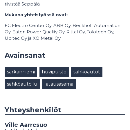
tiivistää Seppälä.
Mukana yhteistyössä ovat:
EC Electro Center Oy, ABB Oy, Beckhoff Automation
Oy, Eaton Power Quality Oy, Rittal Oy, Tolotech Oy,
Ubitec Oy ja XO Metal Oy
Avainsanat
särkänniemi
huvipuisto
sähköautot
sähköautoilu
latausasema
Yhteyshenkilöt
Ville Aarresuo