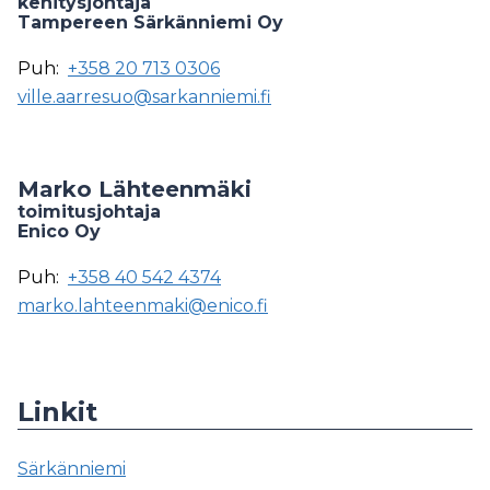
kehitysjohtaja
Tampereen Särkänniemi Oy
Puh:
+358 20 713 0306
ville.aarresuo@sarkanniemi.fi
Marko Lähteenmäki
toimitusjohtaja
Enico Oy
Puh:
+358 40 542 4374
marko.lahteenmaki@enico.fi
Linkit
Särkänniemi