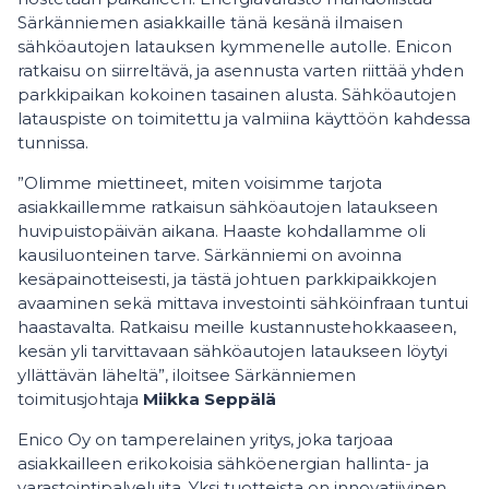
Särkänniemen asiakkaille tänä kesänä ilmaisen
sähköautojen latauksen kymmenelle autolle. Enicon
ratkaisu on siirreltävä, ja asennusta varten riittää yhden
parkkipaikan kokoinen tasainen alusta. Sähköautojen
latauspiste on toimitettu ja valmiina käyttöön kahdessa
tunnissa.
”Olimme miettineet, miten voisimme tarjota
asiakkaillemme ratkaisun sähköautojen lataukseen
huvipuistopäivän aikana. Haaste kohdallamme oli
kausiluonteinen tarve. Särkänniemi on avoinna
kesäpainotteisesti, ja tästä johtuen parkkipaikkojen
avaaminen sekä mittava investointi sähköinfraan tuntui
haastavalta. Ratkaisu meille kustannustehokkaaseen,
kesän yli tarvittavaan sähköautojen lataukseen löytyi
yllättävän läheltä”, iloitsee Särkänniemen
toimitusjohtaja
Miikka Seppälä
Enico Oy on tamperelainen yritys, joka tarjoaa
asiakkailleen erikokoisia sähköenergian hallinta- ja
varastointipalveluita. Yksi tuotteista on innovatiivinen,