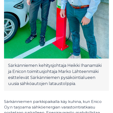
Särkänniemen kehitysjohtaja Heikki Ihanamäki
ja Enicon toimitusjohtaja Marko Lähteenmäki
esittelevät Särkänniemen pysäköintialueen
uusia sähköautojen lataustolppia.
Särkänniemen parkkipaikalla käy kuhina, kun Enico
Oy:n tarjoama sähköenergian varastointiratkaisu
nostetaan paikalleen. Energiavarasto mahdollistaa