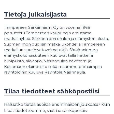
Tietoja julkaisijasta
Tampereen Särkänniemi Oy on vuonna 1966
perustettu Tampereen kaupungin omistama
matkailuyhtiö. Särkänniemi on ilon ja elämysten alusta,
Suomen monipuolisin matkailukohde ja Tampereen
matkailun suurin vetovoimatekijä. Särkänniemen
elämyskokonaisuuteen kuuluvat tällä hetkellä
huvipuisto, akvaario, Näsinneulan näkötorni ja
Koiramäen eläinpuisto sekä maamme parhaimpiin
ravintoloihin kuuluva Ravintola Näsinneula.
Tilaa tiedotteet sähköpostiisi
Haluatko tietää asioista ensimmäisten joukossa? Kun
tilaat tiedotteemme, saat ne sähköpostiisi