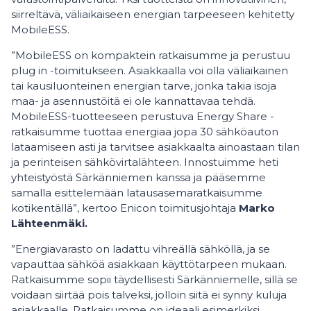
siirreltävä, väliaikaiseen energian tarpeeseen kehitetty
MobileESS.
”MobileESS on kompaktein ratkaisumme ja perustuu
plug in -toimitukseen. Asiakkaalla voi olla väliaikainen
tai kausiluonteinen energian tarve, jonka takia isoja
maa- ja asennustöitä ei ole kannattavaa tehdä.
MobileESS-tuotteeseen perustuva Energy Share -
ratkaisumme tuottaa energiaa jopa 30 sähköauton
lataamiseen asti ja tarvitsee asiakkaalta ainoastaan tilan
ja perinteisen sähkövirtalähteen. Innostuimme heti
yhteistyöstä Särkänniemen kanssa ja pääsemme
samalla esittelemään latausasemaratkaisumme
kotikentällä”, kertoo Enicon toimitusjohtaja
Marko
Lähteenmäki.
”Energiavarasto on ladattu vihreällä sähköllä, ja se
vapauttaa sähköä asiakkaan käyttötarpeen mukaan.
Ratkaisumme sopii täydellisesti Särkänniemelle, sillä se
voidaan siirtää pois talveksi, jolloin siitä ei synny kuluja
asiakkaalle. Ratkaisumme on ideaali esimerkiksi