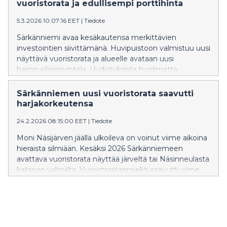
vuoristorata ja edullisempi porttihinta
5.3.2026 10:07:16 EET
|
Tiedote
Särkänniemi avaa kesäkautensa merkittävien
investointien siivittämänä. Huvipuistoon valmistuu uusi
näyttävä vuoristorata ja alueelle avataan uusi
hampurilaisravintola. Uudistuksista huolimatta
Särkänniemi haluaa pitää huvipuistopäivän
mahdollisimman monen saavutettavissa. Tänä
Särkänniemen uusi vuoristorata saavutti
kesänä Särkänniemi ei nosta verkkokaupan hintoja,
harjakorkeutensa
jonka lisäksi suosituimman tuotteen, Särkänniemi-
24.2.2026 08:15:00 EET
|
Tiedote
rannekkeen, porttihinta on edellisvuotta edullisempi.
Moni Näsijärven jäällä ulkoileva on voinut viime aikoina
hieraista silmiään. Kesäksi 2026 Särkänniemeen
avattava vuoristorata näyttää järveltä tai Näsinneulasta
katsoen valmiilta. Vuoristorataprojekti saavutti viime
viikolla merkittävän virstanpylvään, kun viimeinenkin
radan pätkä nostettiin paikoilleen. Vaikka työmaa
jatkuu vielä useilla eri osa-alueilla, ratakokoonpanon
valmistuminen on tärkeä askel kohti kesän avajaisia.