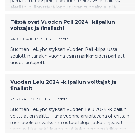
parhaita uutuuspelejä. Vuoden Peli 2025 -kilpailussa
eletään jo jännittäviä loppusuoran tunnelmia, sillä
peliehdokkaiden joukosta on nyt seulottu esiin
tasokkaimmat finalistit.
Tässä ovat Vuoden Peli 2024 -kilpailun
voittajat ja finalistit!
24.9.2024 10:11:23 EEST
|
Tiedote
Suomen Leluyhdistyksen Vuoden Peli -kilpailussa
seulottiin tänäkin vuonna esiin markkinoiden parhaat
uudet lautapelit.
Vuoden Lelu 2024 -kilpailun voittajat ja
finalistit
2.9.2024 11:30:30 EEST
|
Tiedote
Suomen Leluyhdistyksen Vuoden Lelu 2024 -kilpailun
voittajat on valittu. Tänä vuonna arvioitavana oli erittäin
monipuolinen valikoima uutuusleluja, jotka tarjoavat
varmasti iloa sekä lasten että koko perheen leikkeihin.