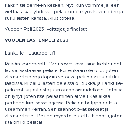
kaksin tai perheen kesken. Nyt, kun voimme jälleen
viettää aikaa yhdessä, pelaamme myös kavereiden ja
sukulaisten kanssa, Ailus toteaa.
Vuoden Peli 2023 -voittajat ja finalistit
VUODEN LASTENPELI 2023
Lankulle – Lautapelit.fi
Raadin kommentti: ”Merirosvot ovat aina kiehtoneet
lapsia. Vastaavaa peliä ei kuitenkaan ole ollut, joten
yksinkertainen ja lapsiin vetoava peli nousi suosikiksi
raadissa. Kilpailu lasten peleissä oli tiukka, ja Lankulle-
peli erottui joukosta juuri omanlaisuudellaan. Peliaika
on lyhyt, joten itse pelaaminen ei vie liikaa aikaa
perheen kiireisessä arjessa. Peliä on helppo pelata
useamman kerran. Sen säännöt ovat selkeät ja
yksinkertaiset. Peli on myös toteutettu hienosti, joten
sitä on ilo pelata!”