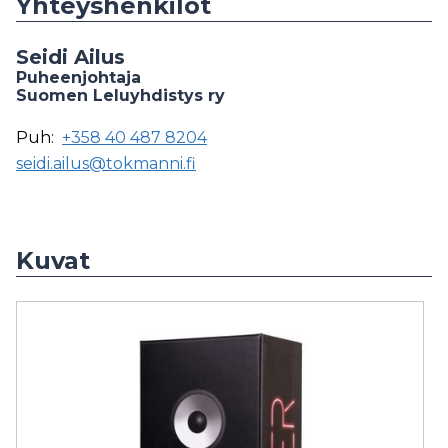
Yhteyshenkilöt
Seidi Ailus
Puheenjohtaja
Suomen Leluyhdistys ry
Puh:
+358 40 487 8204
seidi.ailus@tokmanni.fi
Kuvat