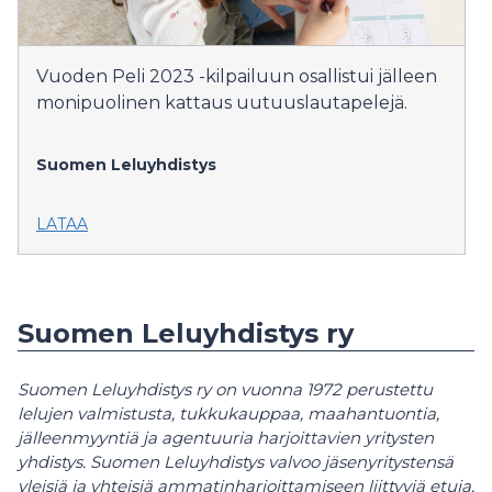
Vuoden Peli 2023 -kilpailuun osallistui jälleen
monipuolinen kattaus uutuuslautapelejä.
Suomen Leluyhdistys
LATAA
Suomen Leluyhdistys ry
Suomen Leluyhdistys ry on vuonna 1972 perustettu
lelujen valmistusta, tukkukauppaa, maahantuontia,
jälleenmyyntiä ja agentuuria harjoittavien yritysten
yhdistys. Suomen Leluyhdistys valvoo jäsenyritystensä
yleisiä ja yhteisiä ammatinharjoittamiseen liittyviä etuja,