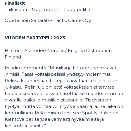
Finalistit
Taikavuori ­– Magitoppen – Lautapelit.fi
Opetellaan Sanaralli – Tactic Games Oy
VUODEN PARTYPELI 2023
Hitster – Asmodee Nordics / Enigma Distribution
Finland
Raadin kommentti: “Musiikki ja tietopelit yhdistävät
ihmisiä. Tässä voittajapelissä yhdistyy molemmat.
Pelissä kuunnellaan hittejä ja arvataan, milloin se on
julkaistu. Pelin juju on, että voittaakseen ei tarvitse
tietää oikeaa vuotta, vaan asettaa se mahdollisimman
oikealle paikalle musiikin aikajanalla. Tiedosta on
hyötyä, mutta voittaa voi myös arvaamalla. Peliaika on
kohtuullinen. Pelaamisen tarvitsee Spotify-palvelun.
Kiehtova peli tarjoaa varmasti hyvää mieltä ja
keskusteluaiheita.”