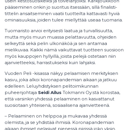
usein kestosuosikeiksi ja toivelahjoiksi. Kärkijoukkoon
pääseminen onkin jo suoritus itsessään, sillä finalisti-
tittelin ansaitseminen vaatii tuotteilta kattavasti hyviä
ominaisuuksia, joiden tulee miellyttää useaa tuomaria.
Tuomaristo arvioi erityisesti laatua ja turvallisuutta,
mutta myös muun muassa pelattavuutta, ohjeiden
selkeyttä sekä pelin ulkonäköä ja sen antamaa
mielikuvaa. Kaikki nämä vaikuttavat tuotteen suosioon
myös kauppojen hyllyillä, joista pelejä ostetaan niin
ajanvietteeksi, harrastukseksi kuin lahjaksi.
Vuoden Peli -kisassa näkyy pelaamisen merkityksen
kasvu, joka alkoi koronapandemian aikaan ja jatkuu
edelleen. Leluyhdistyksen pelitoimikunnan
puheenjohtaja
Seidi Ailus
Tokmanni Oy:stä korostaa,
että varsinkin yhdessä pelaaminen on kasvattanut
suosiotaan yhteisenä, sosiaalisena ajanvietteenä.
– Pelaaminen on helppoa ja mukavaa yhdessä
olemista, ja se yhdistää ihmisiä. Koronapandemian
aikaan ihmiset pelasivat pienessä piirissä joko yksin,