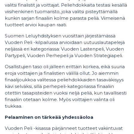
valitsi finalistit ja voittajat. Peliehdokkaita testasi kesällä
viisihenkinen tuomaristo, joka valitsi pisteyttämällä
kunkin sarjan finaaliin kolme parasta peliä. Viimeisenä
tuotteet arvioi kaupan raati.
Suomen Leluyhdistyksen vuosittain järjestämässä
Vuoden Peli -kilpailussa arvioidaan uutuuslautapelejä
neljässä eri kategoriassa: Vuoden Lastenpeli, Vuoden
Partypeli, Vuoden Perhepeli ja Vuoden Strategiapeli.
Osallistujien taso oli jälleen erittäin korkea, eikä suuria
eroja voittajien ja finalistien välillä ollut. Jo aiemmin
finaalijoukkoa valitessa peliehdokkaiden tasaväkisyys
kävi selväksi, sillä perhepeli-kategoriassa finaaliin
otettiin tasapisteiden vuoksi neljä peliä, kun tavallisesti
finaaliin otetaan kolme. Myös voittajien valinta oli
tiukkaa.
Pelaaminen on tärkeää yhdessäoloa
Vuoden Peli -kisassa pärjänneet tuotteet vakiintuvat