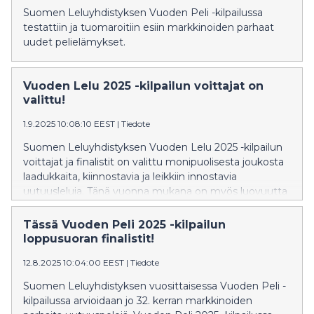
Suomen Leluyhdistyksen Vuoden Peli -kilpailussa
testattiin ja tuomaroitiin esiin markkinoiden parhaat
uudet pelielämykset.
Vuoden Lelu 2025 -kilpailun voittajat on
valittu!
1.9.2025 10:08:10 EEST
|
Tiedote
Suomen Leluyhdistyksen Vuoden Lelu 2025 -kilpailun
voittajat ja finalistit on valittu monipuolisesta joukosta
laadukkaita, kiinnostavia ja leikkiin innostavia
uutuusleluja. Tänä vuonna mukana on myös luovuutta
korostava uusi kategoria.
Tässä Vuoden Peli 2025 -kilpailun
loppusuoran finalistit!
12.8.2025 10:04:00 EEST
|
Tiedote
Suomen Leluyhdistyksen vuosittaisessa Vuoden Peli -
kilpailussa arvioidaan jo 32. kerran markkinoiden