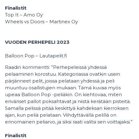
Finalistit
Top It – Amo Oy
Wheels vs Doors – Martinex Oy
VUODEN PERHEPELI 2023
Balloon Pop – Lautapelit.fi
Raadin kommentti: ”Perhepeleissä yhdessä
pelaaminen korostuu. Kategoriassa ovatkin usein
pärjänneet pelit, joissa pelataan yhdessä ja peli
muuntuu osallistujien mukaan. Tämä kuvaa myös
upeaa Balloon Pop -peliäkin. On kiehtovaa, miten
eriväriset pallot poksahtavat ja niistä kerätään pisteitä.
Samalla pelissä pitää keskittyä kahdeksan kierroksen
ajan, kun peliä pelataan. Viihdyttävällä pelillä on
erinomainen peliarvo, ja siksi raati valitsi sen voittajaksi.”
Finalistit