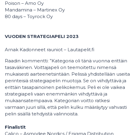
Poison – Amo Oy
Mandamina – Martinex Oy
80 days – Toyrock Oy
VUODEN STRATEGIAPELI 2023
Arnak Kadonneet rauniot – Lautapelit.fi
Raadin kommentti: ”Kategoria oli tänä vuonna erittäin
tasaväkinen. Voittajapeli on teemoitettu nimensä
mukaisesti aarteenetsintään. Pelissä yhdistellään useita
perinteisiä strategiapelin muotoja. Se on viihdyttävä ja
erittäin tasapainoinen pelikokemus. Peli ei ole vaikea
strategiapeli vaan enemmänkin viihdyttävä ja
mukaansatempaava. Kategorian voitto ratkesi
varmaan juuri sillä, että pelin kulku määräytyy vahvasti
pelin sisällä tehdyistä valinnoista.
Finalistit
Calico – Asmodee Nordics / Enigma Distribution