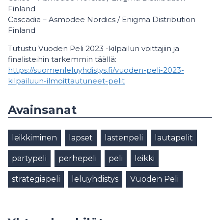
Finland
Cascadia – Asmodee Nordics / Enigma Distribution
Finland
Tutustu Vuoden Peli 2023 -kilpailun voittajiin ja
finalisteihin tarkemmin täällä:
https://suomenleluyhdistys.fi/vuoden-peli-2023-
kilpailuun-ilmoittautuneet-pelit
Avainsanat
leikkiminen
lapset
lastenpeli
lautapelit
partypeli
perhepeli
peli
leikki
strategiapeli
leluyhdistys
Vuoden Peli