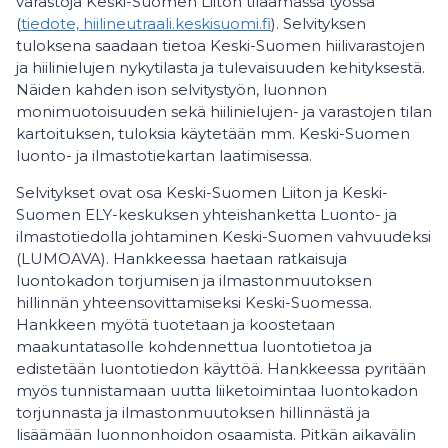
varastoja Keski-Suomen Liiton tilaamassa työssä
(
tiedote, hiilineutraali.keskisuomi.fi
). Selvityksen
tuloksena saadaan tietoa Keski-Suomen hiilivarastojen
ja hiilinielujen nykytilasta ja tulevaisuuden kehityksestä.
Näiden kahden ison selvitystyön, luonnon
monimuotoisuuden sekä hiilinielujen- ja varastojen tilan
kartoituksen, tuloksia käytetään mm. Keski-Suomen
luonto- ja ilmastotiekartan laatimisessa.
Selvitykset ovat osa Keski-Suomen Liiton ja Keski-
Suomen ELY-keskuksen yhteishanketta Luonto- ja
ilmastotiedolla johtaminen Keski-Suomen vahvuudeksi
(LUMOAVA). Hankkeessa haetaan ratkaisuja
luontokadon torjumisen ja ilmastonmuutoksen
hillinnän yhteensovittamiseksi Keski-Suomessa.
Hankkeen myötä tuotetaan ja koostetaan
maakuntatasolle kohdennettua luontotietoa ja
edistetään luontotiedon käyttöä. Hankkeessa pyritään
myös tunnistamaan uutta liiketoimintaa luontokadon
torjunnasta ja ilmastonmuutoksen hillinnästä ja
lisäämään luonnonhoidon osaamista. Pitkän aikavälin