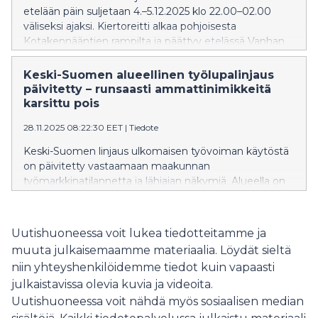
etelään päin suljetaan 4.–5.12.2025 klo 22.00–02.00
väliseksi ajaksi. Kiertoreitti alkaa pohjoisesta
Kotakennääntien rampilta ja päättyy etelässä Vanhan
Vaasantien liittymään. Pohjoisen suuntaan liikenne
kulkee normaalisti.
Keski-Suomen alueellinen työlupalinjaus
päivitetty – runsaasti ammattinimikkeitä
karsittu pois
28.11.2025 08:22:30 EET
|
Tiedote
Keski-Suomen linjaus ulkomaisen työvoiman käytöstä
on päivitetty vastaamaan maakunnan
työmarkkinatilannetta ja lähiajan näkymiä. Alueella on
tarjolla runsaasti eri alojen osaajia.
Uutishuoneessa voit lukea tiedotteitamme ja
muuta julkaisemaamme materiaalia. Löydät sieltä
niin yhteyshenkilöidemme tiedot kuin vapaasti
julkaistavissa olevia kuvia ja videoita.
Uutishuoneessa voit nähdä myös sosiaalisen median