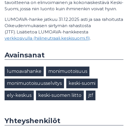
tavoitteena on elinvoimainen ja kokonaiskestävä Keski-
Suomi, jossa niin luonto kuin ihminenkin voivat hyvin.
LUMOAVA-hanke jatkuu 31.12.2025 asti ja saa rahoitusta
Oikeudenmukaisen siirtymän rahastosta
(JTF). Lisätietoa LUMOAVA-hankkeesta
verkkosivulla (hiilineutraali.keskisuomi.fi)
.
Avainsanat
lumoavahanke
monimuotoisuus
monimuotoisuusselvitys
keski-suomi
ely-keskus
keski-suomen liitto
jtf
Yhteyshenkilöt