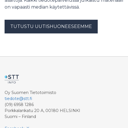
sisältöjä. Kaikki tiedotepalvelussa julkaistu materiaali
on vapaasti median käytettävissä.
TUTUSTU UUTISHUONEESEEMME
Oy Suomen Tietotoimisto
tiedote@stt.fi
(09) 6958 1286
Porkkalankatu 20 A, 00180 HELSINKI
Suomi – Finland