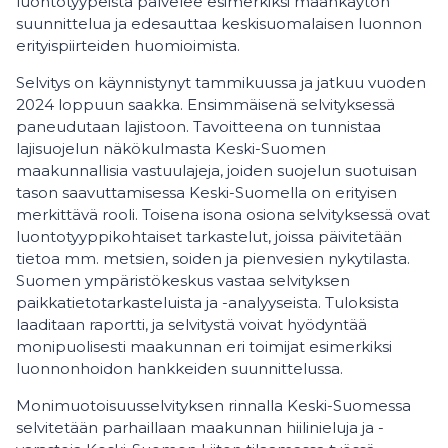
luontotyypeistä palvelee esimerkiksi maankäytön
suunnittelua ja edesauttaa keskisuomalaisen luonnon
erityispiirteiden huomioimista.
Selvitys on käynnistynyt tammikuussa ja jatkuu vuoden
2024 loppuun saakka. Ensimmäisenä selvityksessä
paneudutaan lajistoon. Tavoitteena on tunnistaa
lajisuojelun näkökulmasta Keski-Suomen
maakunnallisia vastuulajeja, joiden suojelun suotuisan
tason saavuttamisessa Keski-Suomella on erityisen
merkittävä rooli. Toisena isona osiona selvityksessä ovat
luontotyyppikohtaiset tarkastelut, joissa päivitetään
tietoa mm. metsien, soiden ja pienvesien nykytilasta.
Suomen ympäristökeskus vastaa selvityksen
paikkatietotarkasteluista ja -analyyseista. Tuloksista
laaditaan raportti, ja selvitystä voivat hyödyntää
monipuolisesti maakunnan eri toimijat esimerkiksi
luonnonhoidon hankkeiden suunnittelussa.
Monimuotoisuusselvityksen rinnalla Keski-Suomessa
selvitetään parhaillaan maakunnan hiilinieluja ja -