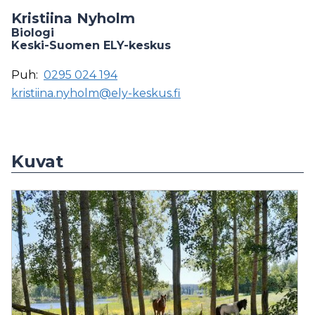
Kristiina Nyholm
Biologi
Keski-Suomen ELY-keskus
Puh:
0295 024 194
kristiina.nyholm@ely-keskus.fi
Kuvat