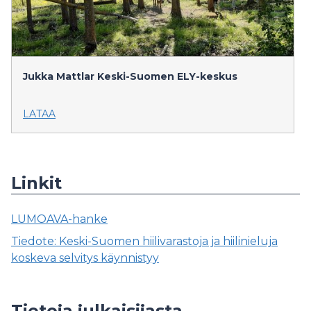
Jukka Mattlar
Keski-Suomen ELY-keskus
LATAA
Linkit
LUMOAVA-hanke
Tiedote: Keski-Suomen hiilivarastoja ja hiilinieluja
koskeva selvitys käynnistyy
Tietoja julkaisijasta