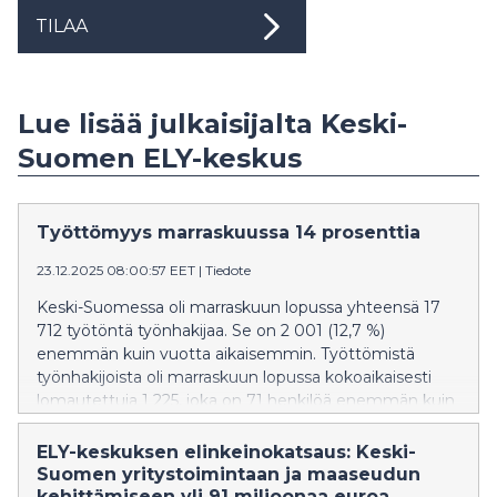
TILAA
Lue lisää julkaisijalta Keski-
Suomen ELY-keskus
Työttömyys marraskuussa 14 prosenttia
23.12.2025 08:00:57 EET
|
Tiedote
Keski-Suomessa oli marraskuun lopussa yhteensä 17
712 työtöntä työnhakijaa. Se on 2 001 (12,7 %)
enemmän kuin vuotta aikaisemmin. Työttömistä
työnhakijoista oli marraskuun lopussa kokoaikaisesti
lomautettuja 1 225, joka on 71 henkilöä enemmän kuin
vuosi sitten. Lyhennettyä työviikkoa tekeviä
työnhakijoita oli 771, joka on 418 vähemmän kuin
ELY-keskuksen elinkeinokatsaus: Keski-
vuotta aikaisemmin.
Suomen yritystoimintaan ja maaseudun
kehittämiseen yli 91 miljoonaa euroa