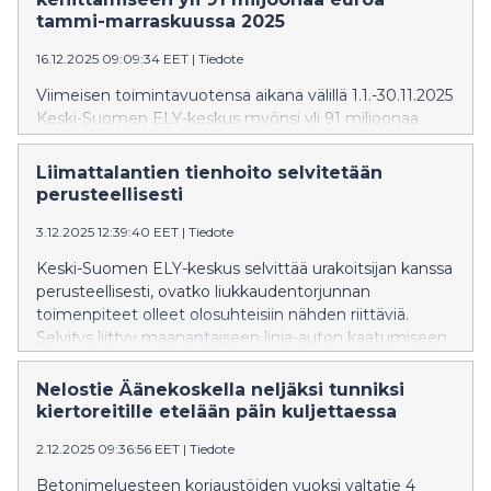
tammi-marraskuussa 2025
16.12.2025 09:09:34 EET
|
Tiedote
Viimeisen toimintavuotensa aikana välillä 1.1.-30.11.2025
Keski-Suomen ELY-keskus myönsi yli 91 miljoonaa
euroa rahoitusta, joka mahdollisti merkittäviä
investointeja maaseudun kehittämiseen,
Liimattalantien tienhoito selvitetään
yritystoiminnan kasvuun ja työllisyyden edistämiseen.
perusteellisesti
Maakunnan kestävää kasvua ja kilpailukykyä
vahvistaviin TKI-toimiin panostettiin tänäkin vuonna.
3.12.2025 12:39:40 EET
|
Tiedote
Vuodenvaihteessa ELY-keskuksen työtä elinkeinojen
Keski-Suomen ELY-keskus selvittää urakoitsijan kanssa
saralla jatkaa 1.1.2026 toimintansa aloittava Keski-
perusteellisesti, ovatko liukkaudentorjunnan
Suomen elinvoimakeskus.
toimenpiteet olleet olosuhteisiin nähden riittäviä.
Selvitys liittyy maanantaiseen linja-auton kaatumiseen
kyseisellä tiellä. Mikäli puutteita ilmenee, niihin
puututaan. Lisäksi ELY-keskus pyrkii korjaamaan
Nelostie Äänekoskella neljäksi tunniksi
Liimattalantien maanantaisen onnettomuuspaikan
kiertoreitille etelään päin kuljettaessa
kallistuksia murskeella vielä ennen pakkasten tuloa.
2.12.2025 09:36:56 EET
|
Tiedote
Betonimeluesteen korjaustöiden vuoksi valtatie 4