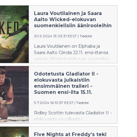
Laura Voutilainen ja Saara
Aalto Wicked-elokuvan
suomenkielisiin äänirooleihin
20.9.2024 13:03:31 EEST
|
Tiedote
Laura Voutilainen on Elphaba ja
Saara Aalto Glinda 22.11. ensi-iltansa
saavan Wicked-elokuvan suomeksi
dubatussa versiossa.
Suomalaisartistit valittiin teknistä
Odotetusta Gladiator II -
taituruutta vaativiin rooleihin
elokuvasta julkaistiin
tiukkojen äänitestien kautta. Katso
ensimmäinen traileri -
juuri julkaistu traileri ja kuuntele
Suomen ensi-ilta 15.11.
ensimmäiset näytteet Laurasta ja
9.7.2024 16:10:57 EEST
|
Tiedote
Saarasta Elphabana ja Glindana,
Cynthia Erivon ja Ariana Granden
Ridley Scottin tulevasta Gladiator II -
suomalaisina ääninä.
elokuvasta on julkaistu
ensimmäinen traileri ja kuusi
hahmojulistetta.
Five Nights at Freddy’s teki