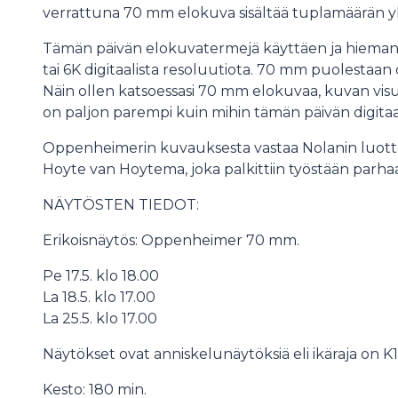
verrattuna 70 mm elokuva sisältää tuplamäärän yksi
Tämän päivän elokuvatermejä käyttäen ja hieman y
tai 6K digitaalista resoluutiota. 70 mm puolestaan
Näin ollen katsoessasi 70 mm elokuvaa, kuvan visu
on paljon parempi kuin mihin tämän päivän digitaa
Oppenheimerin kuvauksesta vastaa Nolanin luottok
Hoyte van Hoytema, joka palkittiin työstään parh
NÄYTÖSTEN TIEDOT:
Erikoisnäytös: Oppenheimer 70 mm.
Pe 17.5. klo 18.00
La 18.5. klo 17.00
La 25.5. klo 17.00
Näytökset ovat anniskelunäytöksiä eli ikäraja on K1
Kesto: 180 min.