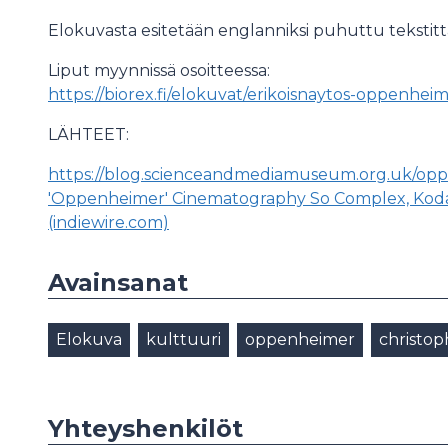
Elokuvasta esitetään englanniksi puhuttu tekstitt
Liput myynnissä osoitteessa:
https://biorex.fi/elokuvat/erikoisnaytos-oppenh
LÄHTEET:
https://blog.scienceandmediamuseum.org.uk/o
'Oppenheimer' Cinematography So Complex, Kod
(indiewire.com)
Avainsanat
Elokuva
kulttuuri
oppenheimer
christop
Yhteyshenkilöt