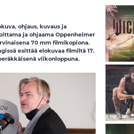
kuva, ohjaus, kuvaus ja
rjoittama ja ohjaama Oppenheimer
vinaisena 70 mm filmikopiona.
issä esittää elokuvaa filmiltä 17.
peräkkäisenä viikonloppuna.