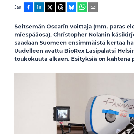
Jaa
Seitsemän Oscarin voittaja (mm. paras elo
miespääosa), Christopher Nolanin käsiki
saadaan Suomeen ensimmäistä kertaa har
Uudelleen avattu BioRex Lasipalatsi Helsing
toukokuuta alkaen. Esityksiä on kahtena 