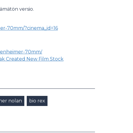
ämätön versio.
eimer-70mm/?cinema_id=16
ppenheimer-70mm/
ak Created New Film Stock
her nolan
bio rex