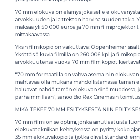
70 mm elokuva on elämys jokaiselle elokuvanystäv
arvokkuuden ja laitteiston harvinaisuuden takia.
maksaa yli 50 000 euroa ja 70 mm filmiprojektorit
mittakaavassa.
Yksin filmikopio on vaikuttava: Oppenheimer sisältää 
Yksittäisiä kuvia filmillä on 260 006 kpl ja filmikop
arvokkuutensa vuoksi 70 mm filmikopiot kiertävät 
"70 mm formaatilla on vahva asema niin elokuvan 
mahtavaa olla mukana mahdollistamassa tämän el
haluavat nähdä tämän elokuvan siinä muodossa, jo
parhaimmillaan", sanoo Bio Rex Cinemasin toimitus
MIKÄ TEKEE 70 MM ESITYKSESTÄ NIIN ERITYISE
70 mm filmi on se optimi, jonka ainutlaatuista luon
elokuvatekniikan kehityksessä on pyritty koko aja
35 mm elokuvakopioita (jotka olivat standardi ennen d