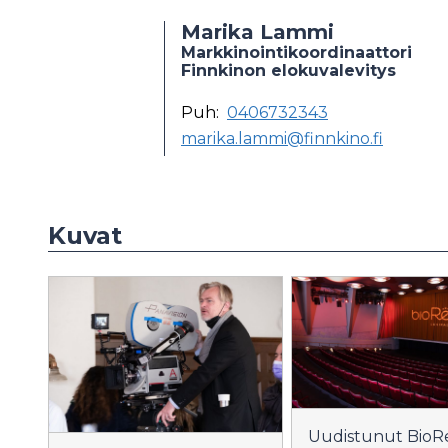
Marika Lammi
Markkinointikoordinaattori
Finnkinon elokuvalevitys
Puh:
0406732343
marika.lammi@finnkino.fi
Kuvat
Uudistunut BioR