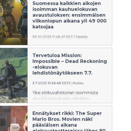
Suomessa kaikkien aikojen
isoimman kauhuelokuvan
avaustuloksen: ensimmäisen
viikonlopun aikana yli 49 000
katsojaa
30.10.2023 11:48:47 EET
|
Tiedote
Five Nights at Freddy’s -kauhupeliin
perustuva samanniminen elokuva
Tervetuloa Mission:
sai ensi-iltansa Suomessa 27.10.
Impossible – Dead Reckoning
Elokuva sai yleisöt liikkeelle
-elokuvan
poikkeuksellisen vauhdikkaasti, sillä
lehdistönäytökseen 7.7.
ensimmäisen viikonlopun aikana
elokuvan näki 49 181 katsojaa.
3.7.2023 15:36:48 EEST
|
Kutsu
Yksi elokuvahistorian isoimmista
stunt-kohtauksista nähdään
valkokankailla ensi viikolla, kun Tom
Cruisen tähdittämä Mission:
Ennätykset rikki: The Super
Impossible – Dead Reckoning Part
Mario Bros. Movien näki
One tulee ensi-iltaan 12.7.2023.
pääsiäisen aikana
Cruise teki tuttuun tapaansa stunt-
elokuvateattereissa lähes 80