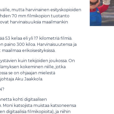
älle, mutta harvinainen esityskopioiden
 Yhden 70 mm filmikopion tuotanto
 ovat harvinaisuuksia maailmankin
53 kelaa eli yli 17 kilometriä filmiä.
ion paino 300 kiloa. Harvinaisuutensa ja
maailmaa erikoisesityksissä.
ystävien kuin tekijöiden joukossa. On
ämyksen kokeminen niille, jotka
ssa se on ohjaajan mielestä
johtaja Aku Jaakkola.
N?
netta kohti digitaalisen
n. Moni katsojista muistaa katsoneensa
igitaalisia filmikopioita), ja niihin