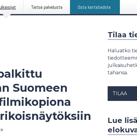
ulkaisijat
Tietoa palvelusta
Osta kertatiedote
Tilaa t
Haluatko tie
tiedotteemme
julkaisuhetk
palkittu
tahansa.
an Suomeen
TILAA
filmikopiona
rikoisnäytöksiin
Lue lis
elokuva
te