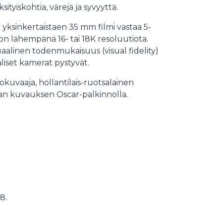
tyiskohtia, värejä ja syvyyttä.
ksinkertaistaen 35 mm filmi vastaa 5-
 on lähempänä 16- tai 18K resoluutiota.
aalinen todenmukaisuus (visual fidelity)
liset kamerat pystyvät.
uvaaja, hollantilais-ruotsalainen
aan kuvauksen Oscar-palkinnolla.
8.