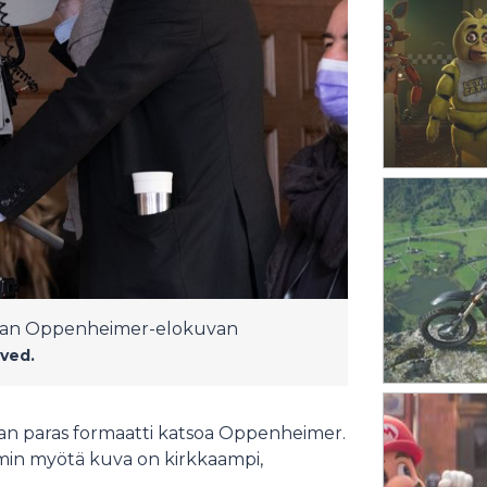
r Nolan Oppenheimer-elokuvan
rved.
van paras formaatti katsoa Oppenheimer.
min myötä kuva on kirkkaampi,