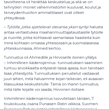
tavoitteena oli herättää keskustelua, ja sitä se on
tehnytkin: monet vähemmistöihin kuuluvat, koulut ja
terveydenhuollon ammattilaiset ovat olleet
yhteydessä.
–
Tytöille, jotka ajattelevat olevansa yksin
syntyi halusta
antaa vertaistukea maahanmuuttajataustaisille tytöille
ja nuorille, jotka kohtaavat samanlaisia haasteita kuin
minä kohtasin omassa yhteisössäni ja suomalaisessa
yhteiskunnassa, Ahmed kertoo.
Tunnustus oli Ahmedille ja Hirvoselle iloinen yllätys.
– Inhimillinen kädenojennus -tunnustuksen saaminen
tuntuu arvokkaalta erityisesti tässä ajassa, kun tarvitaan
lisää yhteistyötä. Tunnustuksen perustelut vastaavat
juuri siihen, mitä halusimme kirjan tekevän, eli avaavan
tilaisuuksia keskustelulle. Tämä on ihanin tunnustus,
mitä tälle kirjalle voi saada, Hirvonen iloitsee.
Inhimillinen kädenojennus luovutetaan tänään, 7.
toukokuuta, osana Punaisen Ristin viikkoa. Suomen