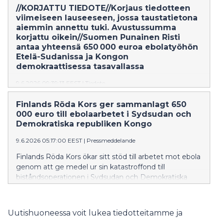
//KORJATTU TIEDOTE//Korjaus tiedotteen
Finlands Röda Kors ökar sitt stöd till arbetet mot ebola
viimeiseen lauseeseen, jossa taustatietona
genom att ge medel ur sin katastroffond till
aiemmin annettu tuki. Avustussumma
biståndsoperationen i Sydsudan och Demokratiska
korjattu oikein//Suomen Punainen Risti
republiken Kongo. Röda Korsets lokala frivilliga är i sina
antaa yhteensä 650 000 euroa ebolatyöhön
lokalsamhällen viktiga informationsförmedlare i en
Etelä-Sudanissa ja Kongon
situation där epidemin som sprider sig väcker rädsla
demokraattisessa tasavallassa
och oro.
9.6.2026 09:39:13 EEST
|
Tiedote
Suomen Punainen Risti lisää tukeaan ebolan
Finlands Röda Kors ger sammanlagt 650
vastaiseen työhön antamalla katastrofirahastostaan
000 euro till ebolaarbetet i Sydsudan och
varoja avustusoperaatioon Etelä-Sudanissa ja Kongon
Demokratiska republiken Kongo
demokraattisessa tasavallassa. Paikalliset Punaisen
Ristin vapaaehtoiset ovat omissa yhteisöissään
9.6.2026 05:17:00 EEST
|
Pressmeddelande
tärkeitä tiedon välittäjiä tilanteessa, jossa leviävä
Finlands Röda Kors ökar sitt stöd till arbetet mot ebola
epidemia herättää pelkoja ja huolta.
genom att ge medel ur sin katastroffond till
biståndsoperationen i Sydsudan och Demokratiska
republiken Kongo. Röda Korsets lokala frivilliga är i sina
lokalsamhällen viktiga informationsförmedlare i en
situation där epidemin som sprider sig väcker rädsla
Uutishuoneessa voit lukea tiedotteitamme ja
och oro.