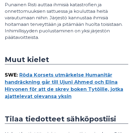
Punainen Risti auttaa ihmisiä katastrofien ja
onnettomuuksien sattuessa ja kouluttaa heitä
varautumaan niihin. Järjestö kannustaa ihmisiä
hoitamaan terveyttään ja pitämään huolta toisistaan.
Inhimillisyyden puolustaminen on yksi järjestön
päätavoitteista.
Muut kielet
SWE
:
Röda Korsets utmärkelse Humanitär
handräckning går till Ujuni Ahmed och Elina
Hirvonen för att de skrev boken Tytöille, jotka
ajattelevat olevansa yksin
Tilaa tiedotteet sähköpostiisi