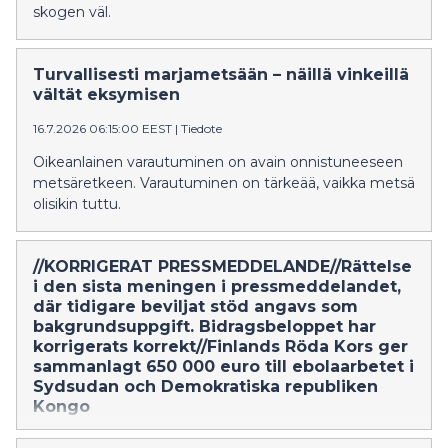
skogen väl.
Turvallisesti marjametsään – näillä vinkeillä
vältät eksymisen
16.7.2026 06:15:00 EEST
|
Tiedote
Oikeanlainen varautuminen on avain onnistuneeseen
metsäretkeen. Varautuminen on tärkeää, vaikka metsä
olisikin tuttu.
//KORRIGERAT PRESSMEDDELANDE//Rättelse
i den sista meningen i pressmeddelandet,
där tidigare beviljat stöd angavs som
bakgrundsuppgift. Bidragsbeloppet har
korrigerats korrekt//Finlands Röda Kors ger
sammanlagt 650 000 euro till ebolaarbetet i
Sydsudan och Demokratiska republiken
Kongo
9.6.2026 09:39:13 EEST
|
Pressmeddelande