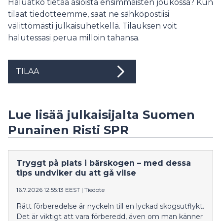
Haluatko tietää asioista ensimmäisten joukossa? Kun
tilaat tiedotteemme, saat ne sähköpostiisi
välittömästi julkaisuhetkellä. Tilauksen voit
halutessasi perua milloin tahansa.
TILAA
Lue lisää julkaisijalta Suomen
Punainen Risti SPR
Tryggt på plats i bärskogen – med dessa
tips undviker du att gå vilse
16.7.2026 12:55:13 EEST
|
Tiedote
Rätt förberedelse är nyckeln till en lyckad skogsutflykt.
Det är viktigt att vara förberedd, även om man känner