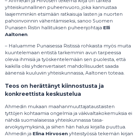
– Ahmedin ja Hirvosen tekemä kirja on tärkeä
yhteiskunnallinen puheenvuoro, joka kannustaa
laajemminkin etsimään ratkaisuja lasten ja nuorten
pahoinvoinnin vähentämiseksi, sanoo Suomen
Punaisen Ristin hallituksen puheenjohtaja
Elli
Aaltonen
.
– Haluamme Punaisessa Ristissä rohkaista myös muita
kuuntelemaan entistä tarkemmin avun tarpeessa
olevia ihmisiä ja työskentelemään sen puolesta, että
kaikilla olisi yhdenvertaiset mahdollisuudet saada
äänensä kuuluviin yhteiskunnassa, Aaltonen toteaa.
Teos on herättänyt kiinnostusta ja
konkreettista keskustelua
Ahmedin mukaan maahanmuuttajataustaisten
tyttöjen kohtaamia ongelmia ja väkivaltakokemuksia ei
nähdä suomalaisessa yhteiskunnassa tasa-
arvokysymyksinä, ja siihen hän halusi kirjalla puuttua.
Ahmedin ja
Elina Hirvosen
yhteistyössä tekemän kirjan