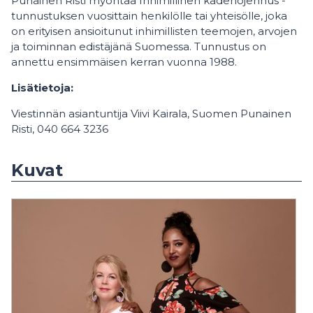
Punainen Risti myöntää Inhimillinen kädenojennus -
tunnustuksen vuosittain henkilölle tai yhteisölle, joka
on erityisen ansioitunut inhimillisten teemojen, arvojen
ja toiminnan edistäjänä Suomessa. Tunnustus on
annettu ensimmäisen kerran vuonna 1988.
Lisätietoja:
Viestinnän asiantuntija Viivi Kairala, Suomen Punainen
Risti, 040 664 3236
Kuvat