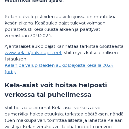
muuttuvat kesän ajaksi.
Kelan palvelupisteiden aukioloajoissa on muutoksia
kesän aikana. Kesäaukioloajat tulevat voimaan
porrastetusti kesäkuusta alkaen ja päättyvät
viimeistään 30.9.2024.
Ajantasaiset aukioloajat kannattaa tarkistaa osoitteesta
www.kela.fi/palvelupisteet
. Voit myös katsoa erillisen
listauksen
Kelan palvelupisteiden aukioloajoista kesällä 2024
(pdf).
Kela-asiat voit hoitaa helposti
verkossa tai puhelimessa
Voit hoitaa useimmat Kela-asiat verkossa: voit
esimerkiksi hakea etuuksia, tarkistaa päätöksen, nähdä
tuen maksupäivän, toimittaa liitteitä ja lähettää Kelaan
viestejä. Kelan verkkosivuilla chattirobotti neuvoo