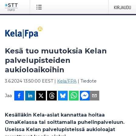
KIRJAUDU
Kesä tuo muutoksia Kelan
palvelupisteiden
aukioloaikoihin
3.6.2024 13:50:00 EEST
|
Kela/FPA
|
Tiedote
Jaa
Kesälläkin Kela-asiat kannattaa hoitaa
OmaKelassa tai soittamalla puhelinpalveluun.
Useissa Kelan palvelupisteissä aukioloajat