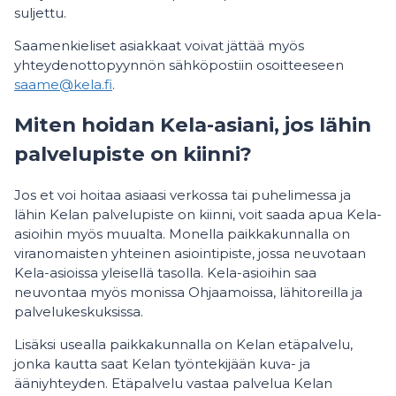
suljettu.
Saamenkieliset asiakkaat voivat jättää myös
yhteydenottopyynnön sähköpostiin osoitteeseen
saame@kela.fi
.
Miten hoidan Kela-asiani, jos lähin
palvelupiste on kiinni?
Jos et voi hoitaa asiaasi verkossa tai puhelimessa ja
lähin Kelan palvelupiste on kiinni, voit saada apua Kela-
asioihin myös muualta. Monella paikkakunnalla on
viranomaisten yhteinen asiointipiste, jossa neuvotaan
Kela-asioissa yleisellä tasolla. Kela-asioihin saa
neuvontaa myös monissa Ohjaamoissa, lähitoreilla ja
palvelukeskuksissa.
Lisäksi usealla paikkakunnalla on Kelan etäpalvelu,
jonka kautta saat Kelan työntekijään kuva- ja
ääniyhteyden. Etäpalvelu vastaa palvelua Kelan