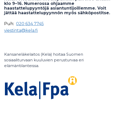
klo 9–16. Numerossa ohjaamme
haastattelupyyntöjä asiantuntijoillemme. Voit
jättää haastattelupyynnön myös sähköpostitse.
Puh:
020 634 7745
viestinta@kela.fi
Kansaneläkelaitos (Kela) hoitaa Suomen
sosiaaliturvaan kuuluvien perusturvaa eri
elämäntilanteissa.