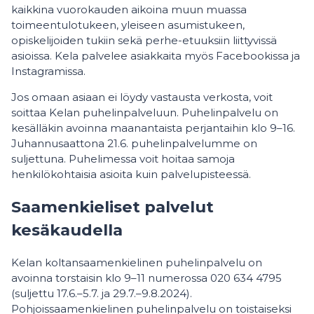
kaikkina vuorokauden aikoina muun muassa
toimeentulotukeen, yleiseen asumistukeen,
opiskelijoiden tukiin sekä perhe-etuuksiin liittyvissä
asioissa. Kela palvelee asiakkaita myös Facebookissa ja
Instagramissa.
Jos omaan asiaan ei löydy vastausta verkosta, voit
soittaa Kelan puhelinpalveluun. Puhelinpalvelu on
kesälläkin avoinna maanantaista perjantaihin klo 9–16.
Juhannusaattona 21.6. puhelinpalvelumme on
suljettuna. Puhelimessa voit hoitaa samoja
henkilökohtaisia asioita kuin palvelupisteessä.
Saamenkieliset palvelut
kesäkaudella
Kelan koltansaamenkielinen puhelinpalvelu on
avoinna torstaisin klo 9–11 numerossa 020 634 4795
(suljettu 17.6.–5.7. ja 29.7.–9.8.2024).
Pohjoissaamenkielinen puhelinpalvelu on toistaiseksi