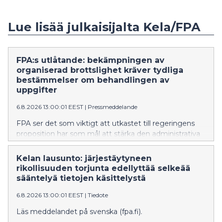
Lue lisää julkaisijalta Kela/FPA
FPA:s utlåtande: bekämpningen av
organiserad brottslighet kräver tydliga
bestämmelser om behandlingen av
uppgifter
6.8.2026 13:00:01 EEST
|
Pressmeddelande
FPA ser det som viktigt att utkastet till regeringens
proposition har som mål att stärka den administrativa
bekämpningen av organiserad brottslighet och
informationsutbytet mellan myndigheterna.
Kelan lausunto: järjestäytyneen
Propositionen ger FPA bättre möjligheter att
rikollisuuden torjunta edellyttää selkeää
upptäcka, förebygga och bekämpa organiserad
sääntelyä tietojen käsittelystä
brottslighet och förfaringssätt i samband med den.
6.8.2026 13:00:01 EEST
|
Tiedote
FPA anser dock att bestämmelserna om utlämnande,
behandling och utnyttjande av uppgifter måste
Läs meddelandet på svenska (fpa.fi).
kompletteras för att lagstiftningen ska bilda en klar