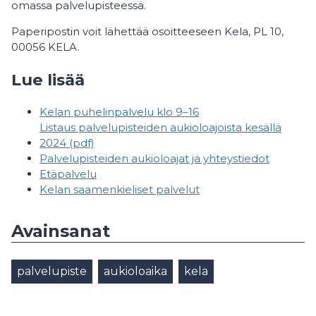
omassa palvelupisteessä.
Paperipostin voit lähettää osoitteeseen Kela, PL 10,
00056 KELA.
Lue lisää
Kelan puhelinpalvelu klo 9–16
Listaus palvelupisteiden aukioloajoista kesällä
2024 (pdf)
Palvelupisteiden aukioloajat ja yhteystiedot
Etäpalvelu
Kelan saamenkieliset palvelut
Avainsanat
palvelupiste
aukioloaika
kela