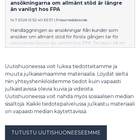
kaikkia nykyisiä vaativan lääkinnällisen kuntoutuksen
ansökningarna om allmänt stöd är längre
terapioiden palveluntuottajia.
än vanligt hos FPA
14.7.2026 12:52:40 EEST
|
Pressmeddelande
Handläggningen av ansökningar från kunder som
ansöker om allmänt stöd för första gången tar för
närvarande längre än vanligt hos FPA. Orsaken till att
handläggningstiderna är längre just nu är att
arbetslösheten har ökat, att många studerande har
slutfört sina studier och att många sökandes perioder
Uutishuoneessa voit lukea tiedotteitamme ja
med inkomstrelaterad dagpenning tar slut. FPA
muuta julkaisemaamme materiaalia. Löydät sieltä
uppskattar att situationen lättar inom de närmaste
niin yhteyshenkilöidemme tiedot kuin vapaasti
veckorna.
julkaistavissa olevia kuvia ja videoita.
Uutishuoneessa voit nähdä myös sosiaalisen median
sisältöjä. Kaikki tiedotepalvelussa julkaistu materiaali
on vapaasti median käytettävissä.
TUTUSTU UUTISHUONEESEEMME