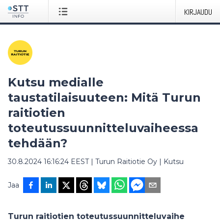
KIRJAUDU
Kutsu medialle
taustatilaisuuteen: Mitä Turun
raitiotien
toteutussuunnitteluvaiheessa
tehdään?
30.8.2024 16:16:24 EEST
|
Turun Raitiotie Oy
|
Kutsu
Jaa
Turun raitiotien toteutussuunnitteluvaihe