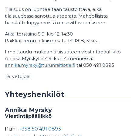
Tilaisuus on luonteeltaan taustoittava, eikä
tilaisuudessa sanottua siteerata. Mahdollisista
haastattelupyynnöistä on sovittava erikseen.
Aika: torstaina 5.9. klo 12-14:30
Paikka: Lemminkäisenkatu 14-18 B, 3 krs.
Ilmoittaudu mukaan tilaisuuteen viestintäpäällikkö
Annika Myrskylle 4.9. klo 14 mennessä:
annika.myrsky@turunraitiotie.fi
tai 050 491 0893
Tervetuloa!
Yhteyshenkilöt
Annika Myrsky
Viestintäpäällikkö
Puh:
+358 50 491 0893