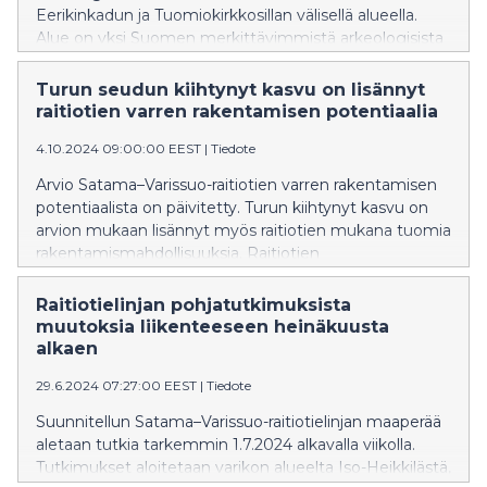
Eerikinkadun ja Tuomiokirkkosillan välisellä alueella.
Alue on yksi Suomen merkittävimmistä arkeologisista
kohteista. Työt Aninkaistenkadulla alkavat 4.
marraskuuta 2024.
Turun seudun kiihtynyt kasvu on lisännyt
raitiotien varren rakentamisen potentiaalia
4.10.2024 09:00:00 EEST
|
Tiedote
Arvio Satama–Varissuo-raitiotien varren rakentamisen
potentiaalista on päivitetty. Turun kiihtynyt kasvu on
arvion mukaan lisännyt myös raitiotien mukana tuomia
rakentamismahdollisuuksia. Raitiotien
kaupunkikehitysvaikutus on Turussa samalla tasolla
muiden Suomen raitiotiekaupunkien kanssa.
Raitiotielinjan pohjatutkimuksista
muutoksia liikenteeseen heinäkuusta
alkaen
29.6.2024 07:27:00 EEST
|
Tiedote
Suunnitellun Satama–Varissuo-raitiotielinjan maaperää
aletaan tutkia tarkemmin 1.7.2024 alkavalla viikolla.
Tutkimukset aloitetaan varikon alueelta Iso-Heikkilästä,