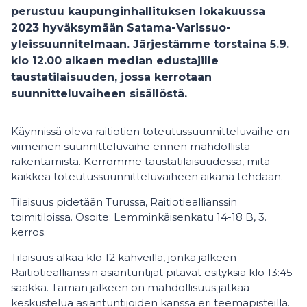
perustuu kaupunginhallituksen lokakuussa
2023 hyväksymään Satama-Varissuo-
yleissuunnitelmaan. Järjestämme torstaina 5.9.
klo 12.00 alkaen median edustajille
taustatilaisuuden, jossa kerrotaan
suunnitteluvaiheen sisällöstä.
Käynnissä oleva raitiotien toteutussuunnitteluvaihe on
viimeinen suunnitteluvaihe ennen mahdollista
rakentamista. Kerromme taustatilaisuudessa, mitä
kaikkea toteutussuunnitteluvaiheen aikana tehdään.
Tilaisuus pidetään Turussa, Raitiotieallianssin
toimitiloissa. Osoite: Lemminkäisenkatu 14-18 B, 3.
kerros.
Tilaisuus alkaa klo 12 kahveilla, jonka jälkeen
Raitiotieallianssin asiantuntijat pitävät esityksiä klo 13:45
saakka. Tämän jälkeen on mahdollisuus jatkaa
keskustelua asiantuntijoiden kanssa eri teemapisteillä.