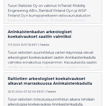
Turun Raitiotie Oy on valinnut InTransit Mobility
Engineering AB:n, Ramboll Finland Oy:n ja WSP
Finland Oy:n kumppaneikseen raitiovaunukaluston
hankinnan suunnitteluun. Puitejärjestely kattaa
raitiovaunukaluston tarjouspyynnön tekniseen
määrittelyyn, elinkaaren mallinnukseen ja
Aninkaistenkadun arkeologiset
elinkaarikustannusten laskentaan sekä vaunujen
koekaivaukset saatiin valmiiksi
materiaali- ja komponenttivalintoihin liittyvää
11.11.2024 15:37:35 EET
|
Tiedote
asiantuntemusta.
Turun raitiotien suunnittelua varten käynnissä olevat
arkeologiset koekaivaukset saatiin Aninkaistenkadulla
valmiiksi ennakoitua nopeammin. Kaivauksesta saatiin
selville muun muassa arkeologisen maakerroksen
paksuus ja tietoa muuratusta kivirakennuksesta.
Koekaivauksia tullaan tekemään myöhemmin vielä
Raitiotien arkeologiset koekaivaukset
lisää. Liikennejärjestelyt alueella palautetaan ennalleen
alkavat marraskuussa Aninkaistenkadulla
torstaina, 14.11.2024.
25.10.2024 07:32:00 EEST
|
Tiedote
Turun raitiotien toteutussuunnittelun aikana tehdään
arkeologisia koekaivauksia Aninkaistenkadulla,