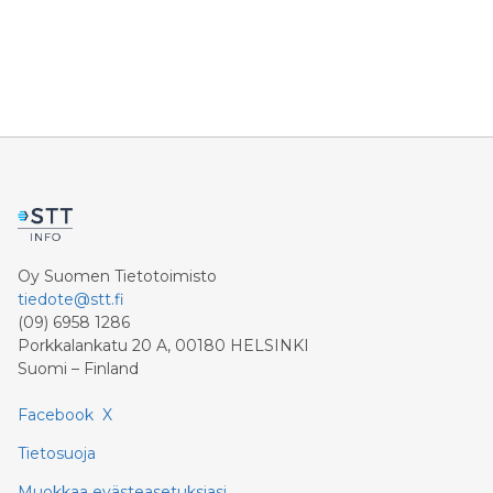
Varissuolta sekä Littoistentieltä. Tutkimuksista
aiheutuu lyhytaikaisia muutoksia liikenteeseen.
Oy Suomen Tietotoimisto
tiedote@stt.fi
(09) 6958 1286
Porkkalankatu 20 A, 00180 HELSINKI
Suomi – Finland
Facebook
X
Tietosuoja
Muokkaa evästeasetuksiasi