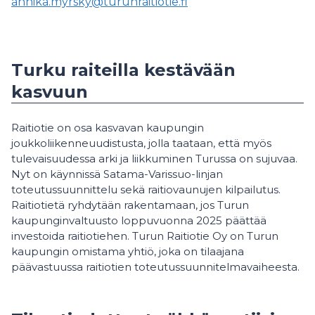
annika.myrsky@turunraitiotie.fi
Turku raiteilla kestävään
kasvuun
Raitiotie on osa kasvavan kaupungin
joukkoliikenneuudistusta, jolla taataan, että myös
tulevaisuudessa arki ja liikkuminen Turussa on sujuvaa.
Nyt on käynnissä Satama-Varissuo-linjan
toteutussuunnittelu sekä raitiovaunujen kilpailutus.
Raitiotietä ryhdytään rakentamaan, jos Turun
kaupunginvaltuusto loppuvuonna 2025 päättää
investoida raitiotiehen. Turun Raitiotie Oy on Turun
kaupungin omistama yhtiö, joka on tilaajana
päävastuussa raitiotien toteutussuunnitelmavaiheesta.