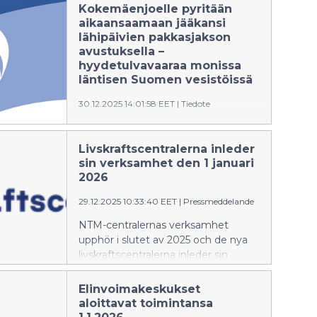
Kokemäenjoelle pyritään
aikaansaamaan jääkansi
lähipäivien pakkasjakson
avustuksella –
hyydetulvavaaraa monissa
läntisen Suomen vesistöissä
30.12.2025 14:01:58 EET
|
Tiedote
Kokemäenjoen jääkannen
muodostusta pyritään edistämään
Livskraftscentralerna inleder
hyydetulvariskin välttämiseksi
sin verksamhet den 1 januari
lähipäivien kovan pakkasjakson
2026
aikana vesistöalueen
säännösteltyjen järvien juoksutuksia
29.12.2025 10:33:40 EET
|
Pressmeddelande
supistamalla.
NTM-centralernas verksamhet
upphör i slutet av 2025 och de nya
livskraftscentralerna inleder sin
verksamhet den 1 januari 2026.
Största delen av NTM-centralernas
Elinvoimakeskukset
uppgifter överförs till
aloittavat toimintansa
livskraftscentralerna. I fortsättningen