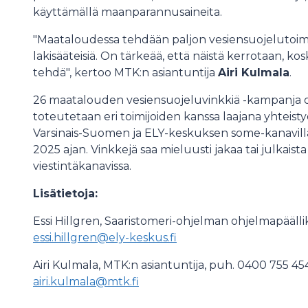
käyttämällä maanparannusaineita.
"Maataloudessa tehdään paljon vesiensuojelutoimia
lakisääteisiä. On tärkeää, että näistä kerrotaan, ko
tehdä", kertoo MTK:n asiantuntija
Airi Kulmala
.
26 maatalouden vesiensuojeluvinkkiä -kampanja on
toteutetaan eri toimijoiden kanssa laajana yhteist
Varsinais-Suomen ja ELY-keskuksen some-kanavil
2025 ajan. Vinkkejä saa mieluusti jakaa tai julkais
viestintäkanavissa.
Lisätietoja:
Essi Hillgren, Saaristomeri-ohjelman ohjelmapääll
essi.hillgren@ely-keskus.fi
Airi Kulmala, MTK:n asiantuntija, puh. 0400 755 4
airi.kulmala@mtk.fi