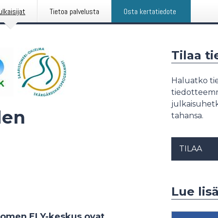
ulkaisijat
Tietoa palvelusta
Osta kertatiedote
Tilaa t
Haluatko tie
tiedotteemme
julkaisuhetk
den
tahansa.
TILAA
Lue lis
uomen ELY-keskus ovat