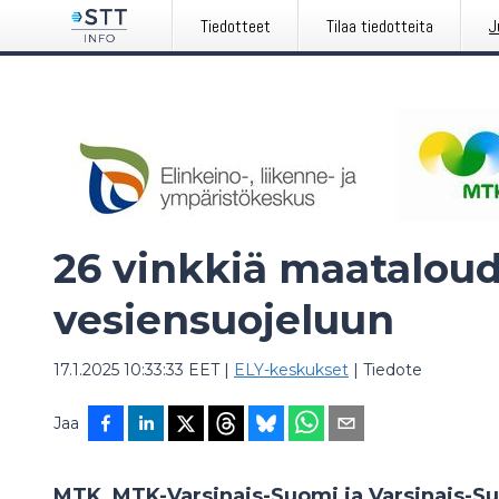
Tiedotteet
Tilaa tiedotteita
J
26 vinkkiä maatalou
vesiensuojeluun
17.1.2025 10:33:33 EET
|
ELY-keskukset
|
Tiedote
Jaa
MTK, MTK-Varsinais-Suomi ja Varsinais-S