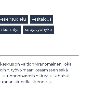
esiensuojelu
vesitalous
n kierrätys
suojavyöhyke
ökeskus on valtion viranomainen, joka
inoihin, työvoimaan, osaamiseen sekä
ja luonnonvaroihin liittyviä tehtäviä.
nnan alueella liikenne- ja