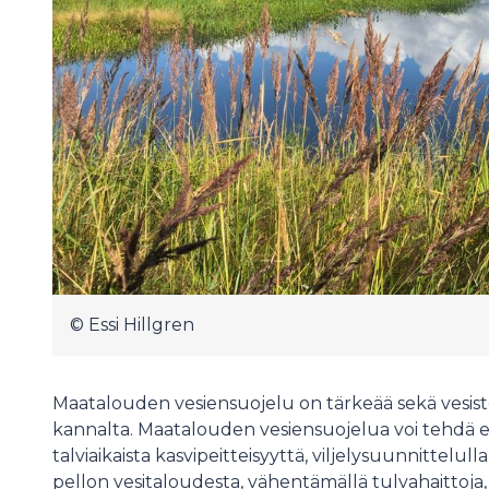
© Essi Hillgren
Maatalouden vesiensuojelu on tärkeää sekä vesis
kannalta. Maatalouden vesiensuojelua voi tehdä es
talviaikaista kasvipeitteisyyttä, viljelysuunnittelull
pellon vesitaloudesta, vähentämällä tulvahaittoja