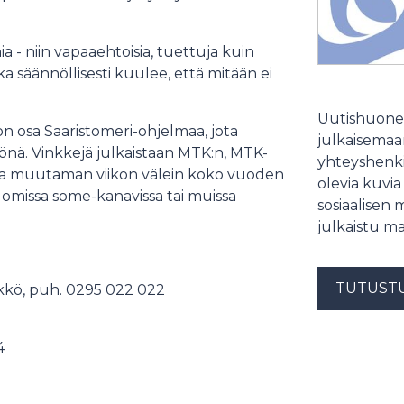
 - niin vapaaehtoisia, tuettuja kuin
ska säännöllisesti kuulee, että mitään ei
Uutishuonee
 osa Saaristomeri-ohjelmaa, jota
julkaisemaam
yönä. Vinkkejä julkaistaan MTK:n, MTK-
yhteyshenki
la muutaman viikon välein koko vuoden
olevia kuvia
ta omissa some-kanavissa tai muissa
sosiaalisen 
julkaistu ma
TUTUST
ikkö, puh. 0295 022 022
54