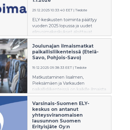
1.1.2026
hittar du information om
29.12.2025 10:33:40 EET
|
Tiedote
livskraftscentralerna på adressen
www.elinvoimakeskus.fi.
ELY-keskusten toiminta päättyy
vuoden 2025 lopussa ja uudet
elinvoimakeskukset aloittavat
toimintansa 1.1.2026. Suurin osa ELY-
keskusten tehtävistä siirtyy
Joulunajan ilmaismatkat
elinvoimakeskuksille. Löydät
paikallisliikenteissä (Etelä-
jatkossa tietoa elinvoimakeskuksista
Savo, Pohjois-Savo)
osoitteesta www.elinvoimakeskus.fi.
19.12.2025 09:38:33 EET
|
Tiedote
Matkustaminen Iisalmen,
Pieksämäen ja Varkauden
paikallisliikenteissä on kaikille ilmaista
22.-23.12.2025.
Varsinais-Suomen ELY-
keskus on antanut
yhteysviranomaisen
lausunnon Suomen
Erityisjäte Oy:n