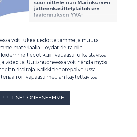
suunnitteleman Marinkorven
jätteenkäsittelylaitoksen
laajennuksen YVA-
ohjelmasta, Pori
19.12.2025 09:00:00 EET
|
Tiedote
ssa voit lukea tiedotteitamme ja muuta
Suomen Erityisjäte Oy on
me materiaalia. Löydät sieltä niin
toimittanut 10.10.2025 Varsinais-
Suomen ELY-keskukselle
löidemme tiedot kuin vapaasti julkaistavissa
ympäristövaikutusten
 ja videoita. Uutishuoneessa voit nähdä myös
arviointiohjelman, joka koskee
median sisältöjä. Kaikki tiedotepalvelussa
Marinkorven
teriaali on vapaasti median käytettävissä.
jätteenkäsittelylaitoksen
laajentamista.
U UUTISHUONEESEEMME