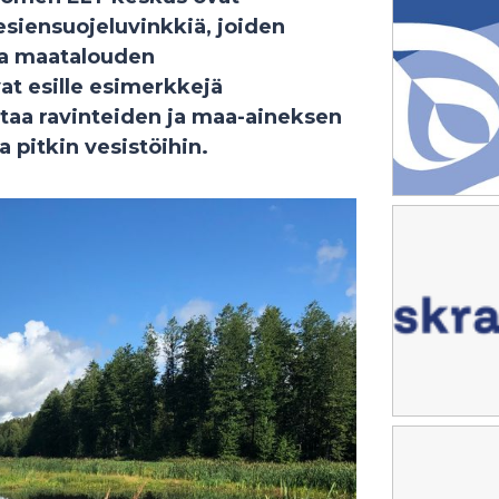
siensuojeluvinkkiä, joiden
ia maatalouden
at esille esimerkkejä
rantaa ravinteiden ja maa-aineksen
a pitkin vesistöihin.