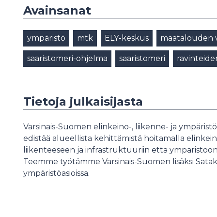
Avainsanat
ympäristö
mtk
ELY-keskus
maatalouden v
saaristomeri-ohjelma
saaristomeri
ravinteide
Tietoja julkaisijasta
Varsinais-Suomen elinkeino-, liikenne- ja ympärist
edistää alueellista kehittämistä hoitamalla elinke
liikenteeseen ja infrastruktuuriin että ympäristöön 
Teemme työtämme Varsinais-Suomen lisäksi Sataku
ympäristöasioissa.