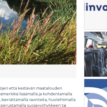
töjen että kestävän maatalouden
imerkiksi lisäämällä ja kohdentamalla
a, kierrättämällä ravinteita, huolehtimalla
, perustamalla suojavyöhykkeen tai