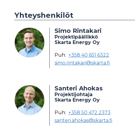
Yhteyshenkilöt
Simo Rintakari
Projektipäällikkö
Skarta Energy Oy
Puh:
+358 40 651 6322
simo.rintakari@skarta.fi
Santeri Ahokas
Projektijohtaja
Skarta Energy Oy
Puh:
+358 50 472 2373
santeri.ahokas@skarta.fi