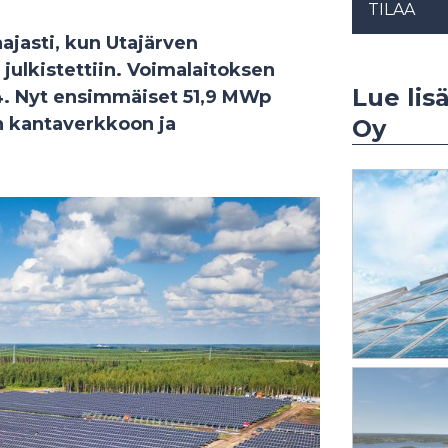
TILAA
ajasti, kun Utajärven
julkistettiin. Voimalaitoksen
Lue lis
4. Nyt ensimmäiset 51,9 MWp
in kantaverkkoon ja
Oy