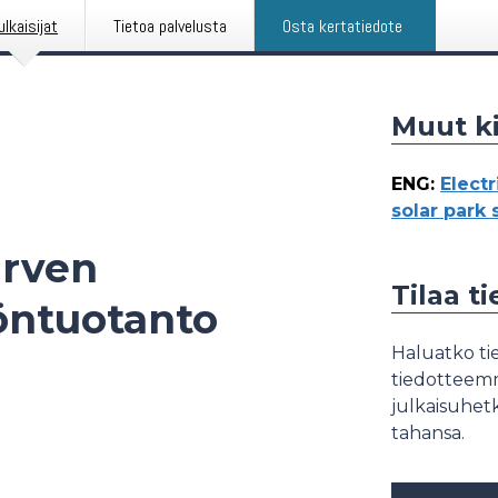
ulkaisijat
Tietoa palvelusta
Osta kertatiedote
Muut ki
ENG
:
Electr
solar park 
ärven
Tilaa t
öntuotanto
Haluatko tie
tiedotteemme
julkaisuhetk
tahansa.