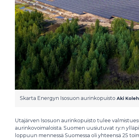
Skarta Energyn Isosuon aurinkopuisto
Aki Kole
Utajärven Isosuon aurinkopuisto tulee valmistu
aurinkovoimaloista. Suomen uusiutuvat ry:n yll
loppuun mennessä Suomessa oli yhteensä 25 toim