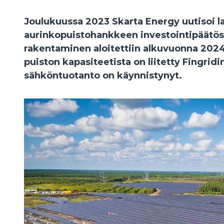
Joulukuussa 2023 Skarta Energy uutisoi la
aurinkopuistohankkeen investointipäätös 
rakentaminen aloitettiin alkuvuonna 202
puiston kapasiteetista on liitetty Fingrid
sähköntuotanto on käynnistynyt.