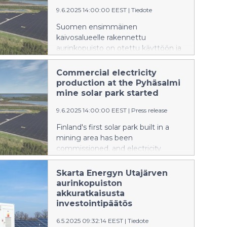
9.6.2025 14:00:00 EEST
|
Tiedote
Suomen ensimmäinen
kaivosalueelle rakennettu
aurinkopuisto on otettu käyttöön ja
sähköntuotanto käynnistyi 4.6.2025.
Aurinkopuisto on Skarta Energyn ja
Commercial electricity
Solarigo Systems Oy:n yhteishanke.
production at the Pyhäsalmi
Aurinkopuisto rakennettiin kaivoksen
mine solar park started
käytöstä poistetulle ja täytetylle
9.6.2025 14:00:00 EEST
|
Press release
rikastushiekka-altaalle.
Finland's first solar park built in a
mining area has been
commissioned, and electricity
production started on 4 June 2025.
The solar park is a joint project of
Skarta Energyn Utajärven
Skarta Energy and Solarigo Systems
aurinkopuiston
Oy. The solar park was built on the
akkuratkaisusta
mine's decommissioned and filled
investointipäätös
tailings pond.
6.5.2025 09:32:14 EEST
|
Tiedote