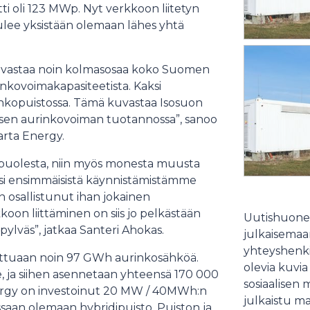
i oli 123 MWp. Nyt verkkoon liitetyn
ulee yksistään olemaan lähes yhtä
 vastaa noin kolmasosaa koko Suomen
inkovoimakapasiteetista. Kaksi
inkopuistossa. Tämä kuvastaa Isosuon
isen aurinkovoiman tuotannossa”, sanoo
karta Energy.
 puolesta, niin myös monesta muusta
 yksi ensimmäisistä käynnistämistämme
 osallistunut ihan jokainen
koon liittäminen on siis jo pelkästään
Uutishuonee
ylväs”, jatkaa Santeri Ahokas.
julkaisemaam
yhteyshenki
uttuaan noin 97 GWh aurinkosähköä.
olevia kuvia
, ja siihen asennetaan yhteensä 170 000
sosiaalisen 
nergy on investoinut 20 MW / 40MWh:n
julkaistu ma
ssaan olemaan hybridipuisto. Puiston ja