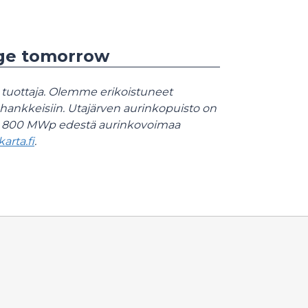
nge tomorrow
 tuottaja. Olemme erikoistuneet
hankkeisiin. Utajärven aurinkopuisto on
da 800 MWp edestä aurinkovoimaa
arta.fi
.