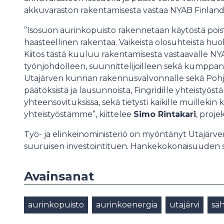
akkuvaraston rakentamisesta vastaa NYAB Finland
”Isosuon aurinkopuisto rakennetaan käytöstä poist
haasteellinen rakentaa. Vaikeista olosuhteista huo
Kiitos tästä kuuluu rakentamisesta vastaavalle NYA
työnjohdolleen, suunnittelijoilleen sekä kumppanei
Utajärven kunnan rakennusvalvonnalle sekä Pohjo
päätöksistä ja lausunnoista, Fingridille yhteistyös
yhteensovituksissa, sekä tietysti kaikille muilleki
yhteistyöstämme”, kiittelee
Simo Rintakari
, proje
Työ- ja elinkeinoministeriö on myöntänyt Utajärve
suuruisen investointituen. Hankekokonaisuuden 
Avainsanat
aurinkopuisto
aurinkoenergia
utajärvi
sä