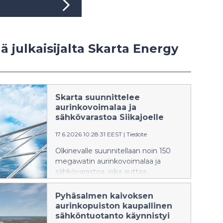
ää julkaisijalta Skarta Energy
Skarta suunnittelee
aurinkovoimalaa ja
sähkövarastoa Siikajoelle
17.6.2026 10:28:31 EEST
|
Tiedote
Olkinevalle suunnitellaan noin 150
megawatin aurinkovoimalaa ja
sähkövarastoa, joka auttaa
tasaamaan aurinkovoiman
tuotannon vaihteluja.
Pyhäsalmen kaivoksen
aurinkopuiston kaupallinen
sähköntuotanto käynnistyi