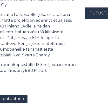
 Oy.
TUTUST
etulle turvesuolle, joka on alustana
limatta projekti on edennyt etuajassa.
B Finland Oy:lle ja heidän
lleen. Haluan välittää kiitokseni
is-Pohjanmaan ELY:lle ripeistä
tä sähköverkon järjestelmäteknisissä
n kumppaneille tähänastisesta
ktipäällikkö, Skarta Energy.
n aurinkopuistolle 13,3 miljoonan euron
suuruus on yli 80 MEUR.
hköntuotanto