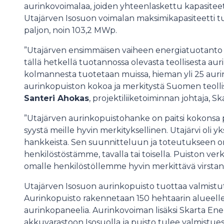
aurinkovoimalaa, joiden yhteenlaskettu kapasiteett
Utajärven Isosuon voimalan maksimikapasiteetti t
paljon, noin 103,2 MWp.
”Utajärven ensimmäisen vaiheen energiatuotanto
tällä hetkellä tuotannossa olevasta teollisesta aur
kolmannesta tuotetaan muissa, hieman yli 25 aur
aurinkopuiston kokoa ja merkitystä Suomen teoll
Santeri Ahokas
, projektiliiketoiminnan johtaja, S
”Utajärven aurinkopuistohanke on paitsi kokonsa
syystä meille hyvin merkityksellinen. Utajärvi oli
hankkeista. Sen suunnitteluun ja toteutukseen on
henkilöstöstämme, tavalla tai toisella. Puiston verk
omalle henkilöstöllemme hyvin merkittävä virstanp
Utajärven Isosuon aurinkopuisto tuottaa valmist
Aurinkopuisto rakennetaan 150 hehtaarin alueelle
aurinkopaneelia. Aurinkovoiman lisäksi Skarta E
akkuvarastoon Isosuolla ja puisto tulee valmistue