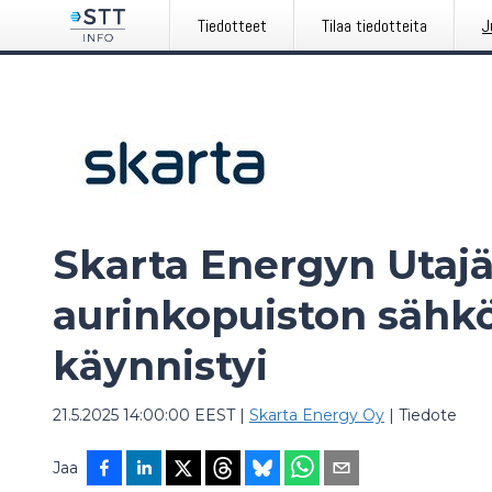
Tiedotteet
Tilaa tiedotteita
J
Skarta Energyn Utaj
aurinkopuiston sähk
käynnistyi
21.5.2025 14:00:00 EEST
|
Skarta Energy Oy
|
Tiedote
Jaa