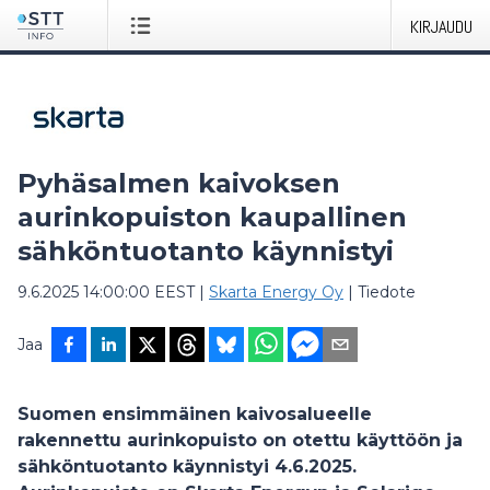
KIRJAUDU
Pyhäsalmen kaivoksen
aurinkopuiston kaupallinen
sähköntuotanto käynnistyi
9.6.2025 14:00:00 EEST
|
Skarta Energy Oy
|
Tiedote
Jaa
Suomen ensimmäinen kaivosalueelle
rakennettu aurinkopuisto on otettu käyttöön ja
sähköntuotanto käynnistyi 4.6.2025.