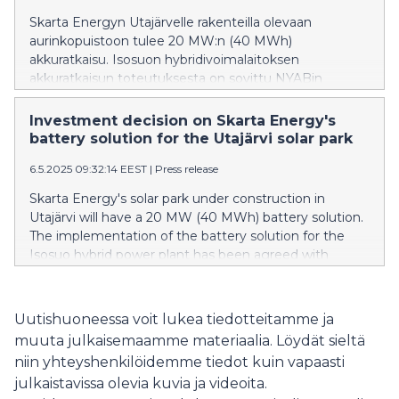
Skarta Energyn Utajärvelle rakenteilla olevaan
aurinkopuistoon tulee 20 MW:n (40 MWh)
akkuratkaisu. Isosuon hybridivoimalaitoksen
akkuratkaisun toteutuksesta on sovittu NYABin
kanssa, joka on toiminut myös aurinkopuiston
rakentajana (EPC-toimijana). Asennustyöt aloitetaan
Investment decision on Skarta Energy's
heti ja akku on käyttövalmiina kesäkuussa 2026.
battery solution for the Utajärvi solar park
Aurinkoenergian tuotanto riippuu sääolosuhteista,
6.5.2025 09:32:14 EEST
|
Press release
joten tarvitaan tasapainottavia elementtejä
varastoimaan ylimääräistä energiaa ja pitämään
Skarta Energy's solar park under construction in
sähköjärjestelmä tasapainossa. ”Aurinkovoiman
Utajärvi will have a 20 MW (40 MWh) battery solution.
kehittäjänä ja rakentajana Skarta Energy suunnittelee
The implementation of the battery solution for the
ja toteuttaa hankkeita, joissa akkuvarastot yhdistetään
Isosuo hybrid power plant has been agreed with
osaksi kokonaisuutta. Jokaisessa uudessa
NYAB, which has also acted as the EPC operator.
aurinkovoimapuistossa harkitaan akkuvaraston
Installation work will begin immediately, and the
lisäämistä, ja tulevaisuudessa jokainen aurinkopuisto
battery will be ready for use in June 2026. The
Uutishuoneessa voit lukea tiedotteitamme ja
on todennäköisesti hybridiratkaisu, jossa
production of solar energy depends on weather
muuta julkaisemaamme materiaalia. Löydät sieltä
aurinkopaneelit ja akut toimivat rinnakkain. Tämä
conditions, so balancing elements are needed to store
auttaa varastoimaan aurinkoenergiaa silloin, kun
niin yhteyshenkilöidemme tiedot kuin vapaasti
excess energy and keep the electricity system in
tuotanto on korkeimmillaan, ja hyödyntämään sitä
julkaistavissa olevia kuvia ja videoita.
balance. "As a developer and builder of solar power,
myöhemmin”, sanoo Arttu Niemelä, Energy Market