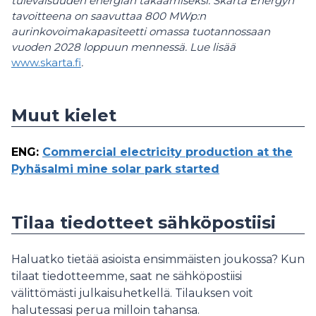
tulevaisuuden energian takaamiseksi. Skarta Energyn
tavoitteena on saavuttaa 800 MWp:n
aurinkovoimakapasiteetti omassa tuotannossaan
vuoden 2028 loppuun mennessä. Lue lisää
www.skarta.fi
.
Muut kielet
ENG
:
Commercial electricity production at the
Pyhäsalmi mine solar park started
Tilaa tiedotteet sähköpostiisi
Haluatko tietää asioista ensimmäisten joukossa? Kun
tilaat tiedotteemme, saat ne sähköpostiisi
välittömästi julkaisuhetkellä. Tilauksen voit
halutessasi perua milloin tahansa.