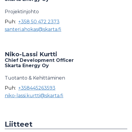
Projektinjohto
Puh:
+358 50 472 2373
santeri.ahokas@skarta.fi
Niko-Lassi Kurtti
Chief Development Officer
Skarta Energy Oy
Tuotanto & Kehittäminen
Puh:
+358445263593
niko-lassi.kurtti@skarta.fi
Liitteet