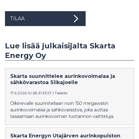
TILAA
Lue lisää julkaisijalta Skarta
Energy Oy
Skarta suunnittelee aurinkovoimalaa ja
sähkövarastoa Siikajoelle
17.6.2026 10:28:31 EEST
|
Tiedote
Olkinevalle suunnitellaan noin 150 megawatin
aurinkovoimalaa ja sähkövarastoa, joka auttaa
tasaamaan aurinkovoiman tuotannon vaihteluja.
Skarta Energyn Utajärven aurinkopuiston