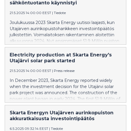
sähköntuotanto käynnistyi
21.5.2025 14:00:00 EEST
|
Tiedote
Joulukuussa 2023 Skarta Energy uutisoi laajasti, kun
Utajärven aurinkopuistohankkeen investointipäätös
julkistettiin. Voimalaitoksen rakentaminen aloitettiin
alkuvuonna 2024. Nyt ensimmäiset 51,9 MWp puiston
kapasiteetista on liitetty Fingridin kantaverkkoon ja
sähköntuotanto on käynnistynyt.
Electricity production at Skarta Energy's
Utajärvi solar park started
21.5.2025 14:00:00 EEST
|
Press release
In December 2023, Skarta Energy reported widely
when the investment decision for the Utajärvi solar
park project was announced. The construction of the
power plant began in early 2024. The first 51.9 MWp of
the park's capacity has now been connected to
Fingrid's (Finland's transmission system operator) main
Skarta Energyn Utajärven aurinkopuiston
grid and electricity production has started.
akkuratkaisusta investointipäätös
6.5.2025 09:32:14 EEST
|
Tiedote