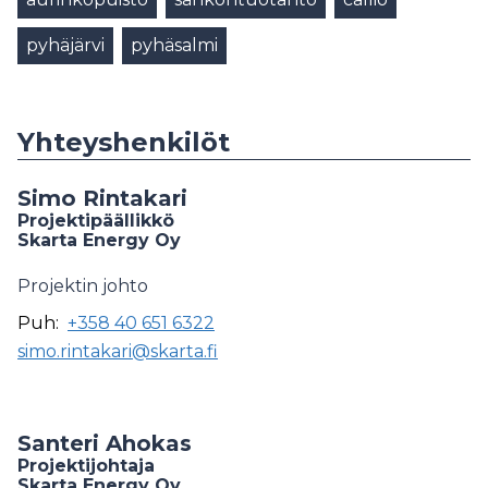
pyhäjärvi
pyhäsalmi
Yhteyshenkilöt
Simo Rintakari
Projektipäällikkö
Skarta Energy Oy
Projektin johto
Puh:
+358 40 651 6322
simo.rintakari@skarta.fi
Santeri Ahokas
Projektijohtaja
Skarta Energy Oy