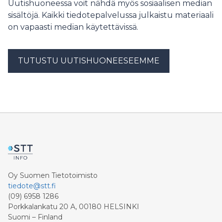
Uutishuoneessa voit nähdä myös sosiaalisen median
Skarta Energy plans and implements projects in which
Speci
battery storage facilities are combined into a whole.
sisältöjä. Kaikki tiedotepalvelussa julkaistu materiaali
Each new solar farm is considering adding battery
on vapaasti median käytettävissä.
storage, and in the future, each solar farm is likely to
be a hybrid solution with solar panels and batteries
working in parallel. This helps to store solar energy
TUTUSTU UUTISHUONEESEEMME
when production is at its highest and utilize it later,"
says Arttu Niemelä, Energy Market Specialist. The
Isosuo battery solution
Oy Suomen Tietotoimisto
tiedote@stt.fi
(09) 6958 1286
Porkkalankatu 20 A, 00180 HELSINKI
Suomi – Finland