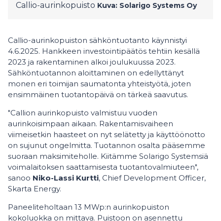
Callio-aurinkopuisto
Kuva: Solarigo Systems Oy
Callio-aurinkopuiston sähköntuotanto käynnistyi
4.6.2025. Hankkeen investointipäätös tehtiin kesällä
2023 ja rakentaminen alkoi joulukuussa 2023.
Sähköntuotannon aloittaminen on edellyttänyt
monen eri toimijan saumatonta yhteistyötä, joten
ensimmäinen tuotantopäivä on tärkeä saavutus.
"Callion aurinkopuisto valmistuu vuoden
aurinkoisimpaan aikaan. Rakentamisvaiheen
viimeisetkin haasteet on nyt selätetty ja käyttöönotto
on sujunut ongelmitta. Tuotannon osalta pääsemme
suoraan maksimiteholle. Kiitämme Solarigo Systemsiä
voimalaitoksen saattamisesta tuotantovalmiuteen",
sanoo
Niko-Lassi Kurtti
, Chief Development Officer,
Skarta Energy.
Paneeliteholtaan 13 MWp:n aurinkopuiston
kokoluokka on mittava. Puistoon on asennettu