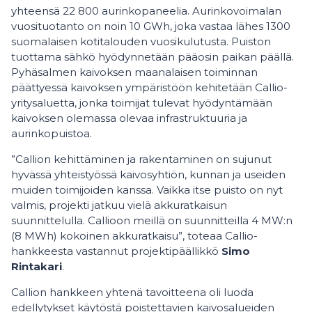
yhteensä 22 800 aurinkopaneelia. Aurinkovoimalan
vuosituotanto on noin 10 GWh, joka vastaa lähes 1300
suomalaisen kotitalouden vuosikulutusta. Puiston
tuottama sähkö hyödynnetään pääosin paikan päällä.
Pyhäsalmen kaivoksen maanalaisen toiminnan
päättyessä kaivoksen ympäristöön kehitetään Callio-
yritysaluetta, jonka toimijat tulevat hyödyntämään
kaivoksen olemassa olevaa infrastruktuuria ja
aurinkopuistoa.
”Callion kehittäminen ja rakentaminen on sujunut
hyvässä yhteistyössä kaivosyhtiön, kunnan ja useiden
muiden toimijoiden kanssa. Vaikka itse puisto on nyt
valmis, projekti jatkuu vielä akkuratkaisun
suunnittelulla. Callioon meillä on suunnitteilla 4 MW:n
(8 MWh) kokoinen akkuratkaisu”, toteaa Callio-
hankkeesta vastannut projektipäällikkö
Simo
Rintakari
.
Callion hankkeen yhtenä tavoitteena oli luoda
edellytykset käytöstä poistettavien kaivosalueiden