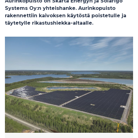
Aurinkopuisto on Skarta Energyn ja Solarigo
Systems Oy:n yhteishanke. Aurinkopuisto
rakennettiin kaivoksen käytöstä poistetulle ja
täytetylle rikastushiekka-altaalle.