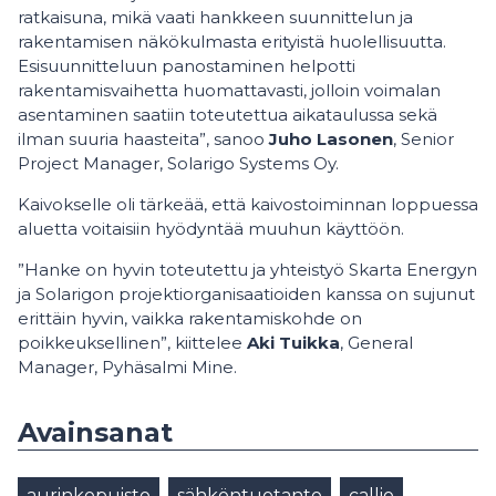
ratkaisuna, mikä vaati hankkeen suunnittelun ja
rakentamisen näkökulmasta erityistä huolellisuutta.
Esisuunnitteluun panostaminen helpotti
rakentamisvaihetta huomattavasti, jolloin voimalan
asentaminen saatiin toteutettua aikataulussa sekä
ilman suuria haasteita”, sanoo
Juho Lasonen
, Senior
Project Manager, Solarigo Systems Oy.
Kaivokselle oli tärkeää, että kaivostoiminnan loppuessa
aluetta voitaisiin hyödyntää muuhun käyttöön.
”Hanke on hyvin toteutettu ja yhteistyö Skarta Energyn
ja Solarigon projektiorganisaatioiden kanssa on sujunut
erittäin hyvin, vaikka rakentamiskohde on
poikkeuksellinen”, kiittelee
Aki Tuikka
, General
Manager, Pyhäsalmi Mine.
Avainsanat
aurinkopuisto
sähköntuotanto
callio