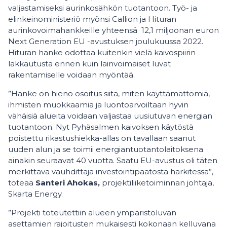
valjastamiseksi aurinkosähkön tuotantoon. Työ- ja
elinkeinoministeriö myönsi Callion ja Hituran
aurinkovoimahankkeille yhteensä 12,1 miljoonan euron
Next Generation EU -avustuksen joulukuussa 2022.
Hituran hanke odottaa kuitenkin vielä kaivospiirin
lakkautusta ennen kuin lainvoimaiset luvat
rakentamiselle voidaan myöntää.
”Hanke on hieno osoitus siitä, miten käyttämättömiä,
ihmisten muokkaamia ja luontoarvoiltaan hyvin
vähäisiä alueita voidaan valjastaa uusiutuvan energian
tuotantoon. Nyt Pyhäsalmen kaivoksen käytöstä
poistettu rikastushiekka-allas on tavallaan saanut
uuden alun ja se toimii energiantuotantolaitoksena
ainakin seuraavat 40 vuotta. Saatu EU-avustus oli täten
merkittävä vauhdittaja investointipäätöstä harkitessa”,
toteaa
Santeri Ahokas,
projektiliiketoiminnan johtaja,
Skarta Energy.
”Projekti toteutettiin alueen ympäristöluvan
asettamien rajoitusten mukaisesti kokonaan kelluvana