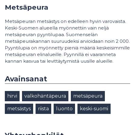
Metsäpeura
Metsäpeuran metsästys on edelleen hyvin varovaista.
Keski-Suomen alueella myönnettiin vain neljä
metsäpeuran pyyntilupaa. Suomenselän
metsäpeurakannan suuruudeksi arvioidaan noin 2 000.
Pyyntilupia on myönnetty pieniä määriä keskeisimmille
metsäpeuran elinalueille. Pyynnillä ei vaaranneta
kannan kasvua tai levittäytymistä uusille alueille.
Avainsanat
hirvi
valkohäntäpeura
metsäpeura
metsästys
riista
luonto
keski-suomi