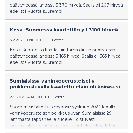
päättyneessä jahdissa 3 370 hirveä. Saalis oli 207 hirveä
edellistä vuotta suurempi.
Keski-Suomessa kaadettiin yli 3100 hirveä
3.2.2025 09:10:00 EET
|
Tiedote
Keski-Suomessa kaadettiin tammikuun puolivälissä
päättyneessä jahdissa 3 163 hirveä. Saalis oli 363 hirveä
edellistä vuotta suurempi.
Sumiaisissa vahinkoperusteisella
poikkeusluvalla kaadettu eläin oli koirasusi
27.1.2025 14:40:00 EET
|
Tiedote
Suomen riistakeskus myönsi syyskuun 2024 lopulla
vahinkoperusteisen poikkeusluvan Sumiaisissa 29
lammasta tappaneelle sudelle. Toistuvasti
lammastilalla vahinkoja aiheuttanut yksilö kaadettiin
18.10.2024.