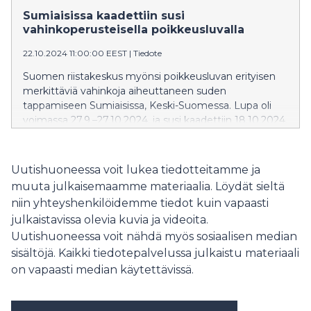
Sumiaisissa kaadettiin susi
vahinkoperusteisella poikkeusluvalla
22.10.2024 11:00:00 EEST
|
Tiedote
Suomen riistakeskus myönsi poikkeusluvan erityisen
merkittäviä vahinkoja aiheuttaneen suden
tappamiseen Sumiaisissa, Keski-Suomessa. Lupa oli
voimassa 27.9.–27.10.2024, ja susi kaadettiin 18.10.2024.
Uutishuoneessa voit lukea tiedotteitamme ja
muuta julkaisemaamme materiaalia. Löydät sieltä
niin yhteyshenkilöidemme tiedot kuin vapaasti
julkaistavissa olevia kuvia ja videoita.
Uutishuoneessa voit nähdä myös sosiaalisen median
sisältöjä. Kaikki tiedotepalvelussa julkaistu materiaali
on vapaasti median käytettävissä.