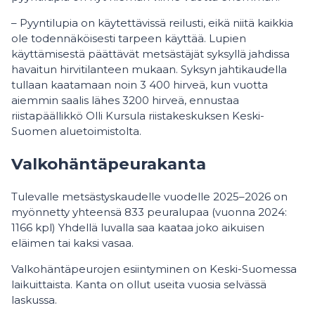
– Pyyntilupia on käytettävissä reilusti, eikä niitä kaikkia
ole todennäköisesti tarpeen käyttää. Lupien
käyttämisestä päättävät metsästäjät syksyllä jahdissa
havaitun hirvitilanteen mukaan. Syksyn jahtikaudella
tullaan kaatamaan noin 3 400 hirveä, kun vuotta
aiemmin saalis lähes 3200 hirveä, ennustaa
riistapäällikkö Olli Kursula riistakeskuksen Keski-
Suomen aluetoimistolta.
Valkohäntäpeurakanta
Tulevalle metsästyskaudelle vuodelle 2025–2026 on
myönnetty yhteensä 833 peuralupaa (vuonna 2024:
1166 kpl) Yhdellä luvalla saa kaataa joko aikuisen
eläimen tai kaksi vasaa.
Valkohäntäpeurojen esiintyminen on Keski-Suomessa
laikuittaista. Kanta on ollut useita vuosia selvässä
laskussa.