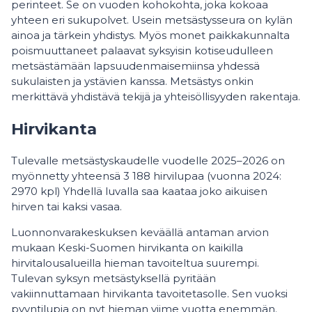
perinteet. Se on vuoden kohokohta, joka kokoaa
yhteen eri sukupolvet. Usein metsästysseura on kylän
ainoa ja tärkein yhdistys. Myös monet paikkakunnalta
poismuuttaneet palaavat syksyisin kotiseudulleen
metsästämään lapsuudenmaisemiinsa yhdessä
sukulaisten ja ystävien kanssa. Metsästys onkin
merkittävä yhdistävä tekijä ja yhteisöllisyyden rakentaja.
Hirvikanta
Tulevalle metsästyskaudelle vuodelle 2025–2026 on
myönnetty yhteensä 3 188 hirvilupaa (vuonna 2024:
2970 kpl) Yhdellä luvalla saa kaataa joko aikuisen
hirven tai kaksi vasaa.
Luonnonvarakeskuksen keväällä antaman arvion
mukaan Keski-Suomen hirvikanta on kaikilla
hirvitalousalueilla hieman tavoiteltua suurempi.
Tulevan syksyn metsästyksellä pyritään
vakiinnuttamaan hirvikanta tavoitetasolle. Sen vuoksi
pyyntilupia on nyt hieman viime vuotta enemmän.