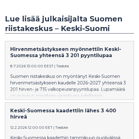
Lue lisää julkaisijalta Suomen
riistakeskus – Keski-Suomi
Hirvenmetsästykseen myönnettiin Keski-
Suomessa yhteensä 3 201 pyyntilupaa
8.7.2026 13:00:00 EEST
|
Tiedote
Suomen riistakeskus on myöntänyt Keski-Suomen
hirvenmetsästykseen kaudelle 2026–2027 yhteensä 3
201 hirven- ja 715 valkopeuranpyyntilupaa. Lupamäärä
on pysynyt ennallaan verrattuna edelliseen
metsästyskauteen.
Keski-Suomessa kaadettiin lähes 3 400
hirveä
12.2.2026 12:00:00 EET
|
Tiedote
Keski-Suomessa kaadettiin tammikuun puolivälissä