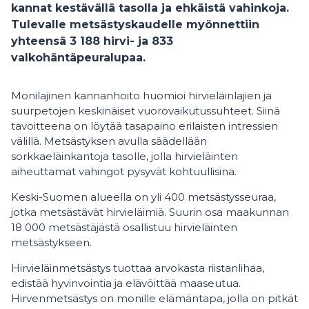
kannat kestävällä tasolla ja ehkäistä vahinkoja.
Tulevalle metsästyskaudelle myönnettiin
yhteensä 3 188 hirvi- ja 833
valkohäntäpeuralupaa.
Monilajinen kannanhoito huomioi hirvieläinlajien ja
suurpetojen keskinäiset vuorovaikutussuhteet. Siinä
tavoitteena on löytää tasapaino erilaisten intressien
välillä. Metsästyksen avulla säädellään
sorkkaeläinkantoja tasolle, jolla hirvieläinten
aiheuttamat vahingot pysyvät kohtuullisina.
Keski-Suomen alueella on yli 400 metsästysseuraa,
jotka metsästävät hirvieläimiä. Suurin osa maakunnan
18 000 metsästäjästä osallistuu hirvieläinten
metsästykseen.
Hirvieläinmetsästys tuottaa arvokasta riistanlihaa,
edistää hyvinvointia ja elävöittää maaseutua.
Hirvenmetsästys on monille elämäntapa, jolla on pitkät