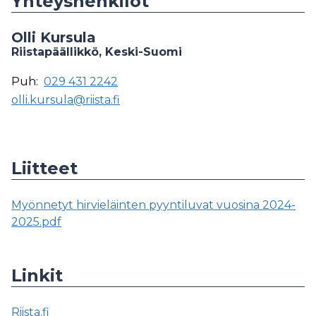
Yhteyshenkilöt
Olli Kursula
Riistapäällikkö, Keski-Suomi
Puh:
029 431 2242
olli.kursula@riista.fi
Liitteet
Myönnetyt hirvieläinten pyyntiluvat vuosina 2024-
2025.pdf
Linkit
Riista.fi