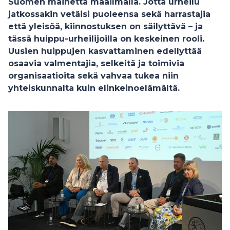
Suomen mainetta maailmalla. Jotta urheilu
jatkossakin vetäisi puoleensa sekä harrastajia
että yleisöä, kiinnostuksen on säilyttävä – ja
tässä huippu-urheilijoilla on keskeinen rooli.
Uusien huippujen kasvattaminen edellyttää
osaavia valmentajia, selkeitä ja toimivia
organisaatioita sekä vahvaa tukea niin
yhteiskunnalta kuin elinkeinoelämältä.