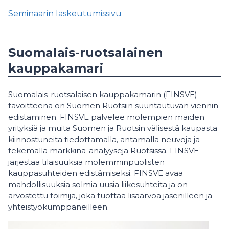
Seminaarin laskeutumissivu
Suomalais-ruotsalainen
kauppakamari
Suomalais-ruotsalaisen kauppakamarin (FINSVE)
tavoitteena on Suomen Ruotsiin suuntautuvan viennin
edistäminen. FINSVE palvelee molempien maiden
yrityksiä ja muita Suomen ja Ruotsin välisestä kaupasta
kiinnostuneita tiedottamalla, antamalla neuvoja ja
tekemällä markkina-analyysejä Ruotsissa. FINSVE
järjestää tilaisuuksia molemminpuolisten
kauppasuhteiden edistämiseksi. FINSVE avaa
mahdollisuuksia solmia uusia liikesuhteita ja on
arvostettu toimija, joka tuottaa lisäarvoa jäsenilleen ja
yhteistyökumppaneilleen.