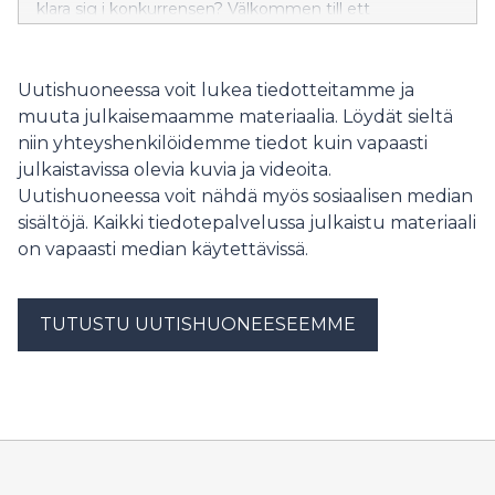
klara sig i konkurrensen? Välkommen till ett
seminarium på hög nivå, där talarna är bland annat
försvarsminister Antti Häkkänen och SSAB:s vd
Johnny Sjöström.
Uutishuoneessa voit lukea tiedotteitamme ja
muuta julkaisemaamme materiaalia. Löydät sieltä
niin yhteyshenkilöidemme tiedot kuin vapaasti
julkaistavissa olevia kuvia ja videoita.
Uutishuoneessa voit nähdä myös sosiaalisen median
sisältöjä. Kaikki tiedotepalvelussa julkaistu materiaali
on vapaasti median käytettävissä.
TUTUSTU UUTISHUONEESEEMME