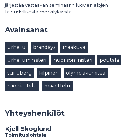
järjestää vastaavan seminaarin luovien alojen
taloudellisesta merkityksestä.
Avainsanat
urheilu
brändäys
maakuva
urheiluministeri
nuorisoministeri
poutala
sundberg
kilpinen
olympiakomitea
ruotsiottelu
maaottelu
Yhteyshenkilöt
Kjell Skoglund
Toimitusjohtaja