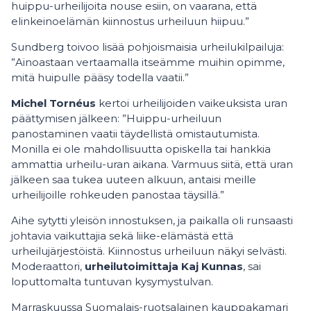
huippu-urheilijoita nouse esiin, on vaarana, että
elinkeinoelämän kiinnostus urheiluun hiipuu.”
Sundberg toivoo lisää pohjoismaisia urheilukilpailuja:
”Ainoastaan vertaamalla itseämme muihin opimme,
mitä huipulle pääsy todella vaatii.”
Michel Tornéus
kertoi urheilijoiden vaikeuksista uran
päättymisen jälkeen: ”Huippu-urheiluun
panostaminen vaatii täydellistä omistautumista.
Monilla ei ole mahdollisuutta opiskella tai hankkia
ammattia urheilu-uran aikana. Varmuus siitä, että uran
jälkeen saa tukea uuteen alkuun, antaisi meille
urheilijoille rohkeuden panostaa täysillä.”
Aihe sytytti yleisön innostuksen, ja paikalla oli runsaasti
johtavia vaikuttajia sekä liike-elämästä että
urheilujärjestöistä. Kiinnostus urheiluun näkyi selvästi.
Moderaattori,
urheilutoimittaja Kaj Kunnas
, sai
loputtomalta tuntuvan kysymystulvan.
Marraskuussa Suomalais-ruotsalainen kauppakamari