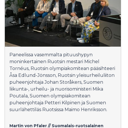
Paneelissa vasemmalta pituushypyn
moninkertainen Ruotsin mestari Michel
Tornéus, Ruotsin olympiakomitean pääsihteeri
Åsa Edlund-Jönsson, Ruotsin yleisurheiluliiton
puheenjohtaja Johan Storåkers, Suomen
liikunta-, urheilu- ja nuorisoministeri Mika
Poutala, Suomen olympiakomitean
puheenjohtaja Petteri Kilpinen ja Suomen
suurlähettiläs Ruotsissa Maimo Henriksson.
Martin von Pfaler // Suomalais-ruotsalainen