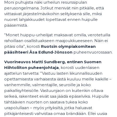
Moni puhujista näki urheilun resurssipulan
perusongelmana. Jotkut menivät niin pitkälle, että
viittasivat järjestelmävikoihin selityksenä sille, miksi
nuoret lahjakkuudet lopettavat ennen huipulle
pääsemistä.
”Monet huippu-urheilijat maksavat omilla, verotetuilla
rahoillaan osallistuakseen maajoukkueeseen. Näin ei
pitäisi olla”, korosti
Ruotsin olympiakomitean
pääsihteeri Åsa Edlund-Jönsson
puheenvuorossaan.
Vuorineuvos Matti Sundberg, entinen Suomen
Hiihtoliiton puheenjohtaja
, korosti uudenlaisen
ajattelun tarvetta: ”Vastuu lasten liikunnallisuuden
opettamisesta varhaisesta iästä kuuluu meille kaikille –
vanhemmille, valmentajille, seuroille ja koko
paikallisyhteisölle. Vastuunjaon on kuitenkin oltava
selkeä, rakenteet eivät saa jäädä epäselviksi. Huipulle
tähtäävien nuorten on saatava tukea koko
urapolullaan – myös yrityksiltä, jotka haluavat
pitkäjänteisesti vahvistaa omaa brändiään. Ellei uusia