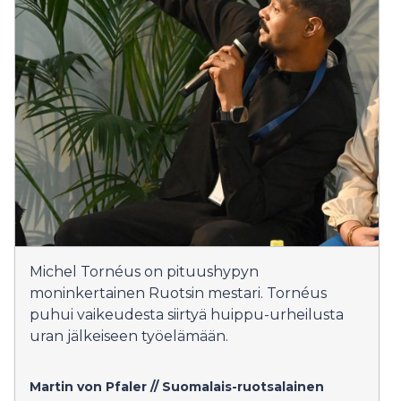
Michel Tornéus on pituushypyn
moninkertainen Ruotsin mestari. Tornéus
puhui vaikeudesta siirtyä huippu-urheilusta
uran jälkeiseen työelämään.
Martin von Pfaler // Suomalais-ruotsalainen