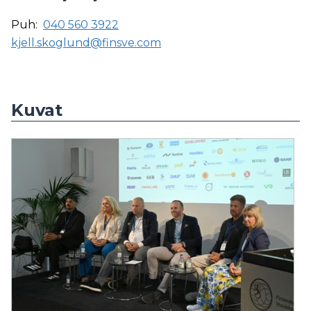
Puh:
040 560 3922
kjell.skoglund@finsve.com
Kuvat