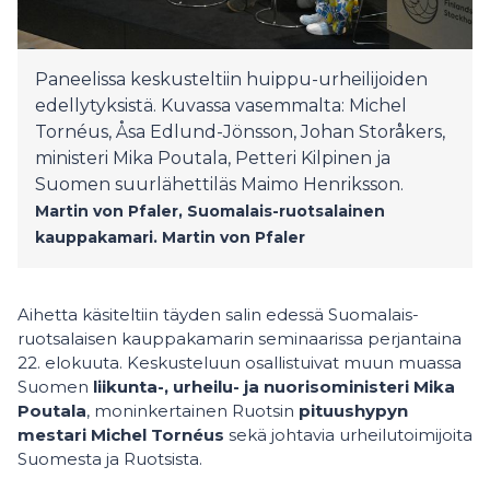
Paneelissa keskusteltiin huippu-urheilijoiden
edellytyksistä. Kuvassa vasemmalta: Michel
Tornéus, Åsa Edlund-Jönsson, Johan Storåkers,
ministeri Mika Poutala, Petteri Kilpinen ja
Suomen suurlähettiläs Maimo Henriksson.
Martin von Pfaler, Suomalais-ruotsalainen
kauppakamari.
Martin von Pfaler
Aihetta käsiteltiin täyden salin edessä Suomalais-
ruotsalaisen kauppakamarin seminaarissa perjantaina
22. elokuuta. Keskusteluun osallistuivat muun muassa
Suomen
liikunta-, urheilu- ja nuorisoministeri Mika
Poutala
, moninkertainen Ruotsin
pituushypyn
mestari Michel Tornéus
sekä johtavia urheilutoimijoita
Suomesta ja Ruotsista.