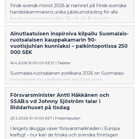
Karin Johansson, joka toimii Ruotsin elinkeinoelämän
Finsk-svensk morot 2026 är namnet på Finsk-svenska
organisaation Svenskt Näringslivin
handelskammarens unika jubileumstävling för alla
varatoimitusjohtajana sekä elinkeinopolitiikan ja
kreativa personer mellan 18 och 40 år, bosatta i
vaikuttamistoiminnan johtajana.
Finland eller Sverige. Tanken bakom initiativet är att
betona innovation och förnyelse i handeln mellan
Ainutlaatuisen inspiroiva kilpailu Suomalais-
Finland och Sverige, där handelskammaren under
ruotsalaisen kauppakamarin 90-
nittio år varit en central organisation. Moroten
vuotisjuhlan kunniaksi – palkintopotissa 250
symboliserar den belöning som energiska
000 SEK
entreprenörer, forskare och företagare får som
16.4.2026 15:00:00 EEST
|
Tiedote
resultat av sitt arbete. Den totala prissumman är
250 000 svenska kronor.
Suomalais-ruotsalainen porkkana 2026 on Suomalais-
ruotsalaisen kauppakamarin ainutlaatuinen
juhlavuoden kilpailu kaikille 18–40-vuotiaille luoville,
Suomessa tai Ruotsissa asuville henkilöille. Aloitteen
Försvarsminister Antti Häkkänen och
tarkoituksena on nostaa esiin innovaatiot ja
SSAB:s vd Johnny Sjöström talar i
uudistuminen Suomen ja Ruotsin välisessä
Riddarhuset på tisdag
kaupankäynnissä, jossa kauppakamari on ollut
23.2.2026 10:41:00 EET
|
Pressinbjudan
keskeinen toimija jo 90 vuoden ajan. Porkkana
symboloi palkintoa, jolla energiset yrittäjät, tutkijat ja
I krigets skugga växer försvarsmarknaden i Europa
visionäärit palkitaan työstään, ja jonka kokonaisarvo on
kraftigt – hur kan de finska och svenska företagen
250 000 Ruotsin kruunua.