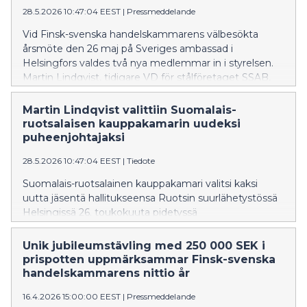
28.5.2026 10:47:04 EEST
|
Pressmeddelande
Vid Finsk-svenska handelskammarens välbesökta
årsmöte den 26 maj på Sveriges ambassad i
Helsingfors valdes två nya medlemmar in i styrelsen.
Martin Lindqvist, tidigare VD för stålföretaget SSAB,
nu ordförande i Swiss Steel Holding och
styrelsemedlem i bland annat Skanska, SCA, och
Martin Lindqvist valittiin Suomalais-
Indutrade, tar över ordförandeklubban. Till ny
ruotsalaisen kauppakamarin uudeksi
styrelseledamot utsågs Karin Johansson, vice VD och
puheenjohtajaksi
chef för näringspolitik och opinionsbildning på Svenskt
28.5.2026 10:47:04 EEST
|
Tiedote
Näringsliv.
Suomalais-ruotsalainen kauppakamari valitsi kaksi
uutta jäsentä hallitukseensa Ruotsin suurlähetystössä
Helsingissä 26. toukokuuta pidetyssä
vuosikokouksessa. Kauppakamarin uudeksi
puheenjohtajaksi valittiin teräsyhtiö SSAB:n entinen
Unik jubileumstävling med 250 000 SEK i
toimitusjohtaja Martin Lindqvist, joka toimii nykyisin
prispotten uppmärksammar Finsk-svenska
Swiss Steel Holdingin hallituksen puheenjohtajana ja
handelskammarens nittio år
hallituksen jäsenenä useissa yhtiöissä kuten Skanska,
16.4.2026 15:00:00 EEST
|
Pressmeddelande
SCA ja Indutrade. Hallituksen uudeksi jäseneksi valittiin