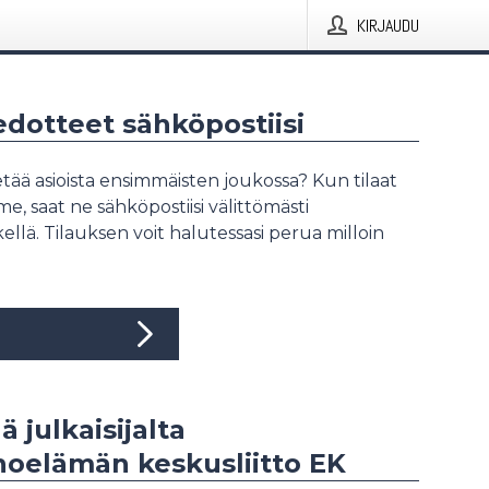
KIRJAUDU
iedotteet sähköpostiisi
tää asioista ensimmäisten joukossa? Kun tilaat
, saat ne sähköpostiisi välittömästi
ellä. Tilauksen voit halutessasi perua milloin
ä julkaisijalta
noelämän keskusliitto EK