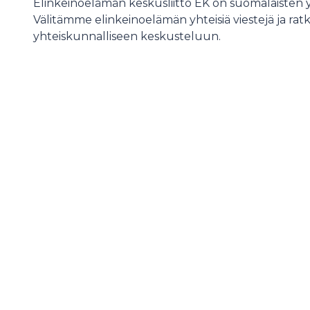
Elinkeinoelämän keskusliitto EK on suomalaisten 
Välitämme elinkeinoelämän yhteisiä viestejä ja ratka
yhteiskunnalliseen keskusteluun.