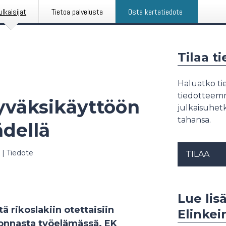
ulkaisijat
Tietoa palvelusta
Osta kertatiedote
Tilaa t
Haluatko tie
tiedotteemme
yväksikäyttöön
julkaisuhetk
tahansa.
ädellä
|
Tiedote
TILAA
Lue lisä
 rikoslakiin otettaisiin
Elinkei
konnasta työelämässä. EK