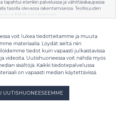
 tapahtui etenkin palveluissa ja vähittäiskaupassa
töjä uudistetaan 2030-lukua varten, jotta EU:n
lla tasolla olevassa rakentamisessa. Teollisuuden
040 asetettu 90 prosentin
ysyi edelliskuun lukemissa.
övähennystavoite saavutetaan. Suomen
lämä on vaikuttanut päästökaupan jatkuvuuden
aikka järjestelmässä on kehitettävää, tulisi
ssa voit lukea tiedotteitamme ja muuta
n suurista linjoista pitää kiinni sekä
oitteen että kilpailukyvyn tukemisen suhteen. Suomi
me materiaalia. Löydät sieltä niin
pitkälle energiasiirtymässä ja siksi sääntelyn
löidemme tiedot kuin vapaasti julkaistavissa
n tärkeää niin maamme suhteellisen kilpailukyvyn,
 ja videoita. Uutishuoneessa voit nähdä myös
en houkuttelu
median sisältöjä. Kaikki tiedotepalvelussa
teriaali on vapaasti median käytettävissä.
U UUTISHUONEESEEMME