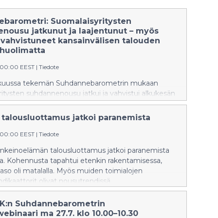
barometri: Suomalaisy­ri­tysten
nousu jatkunut ja laajentunut – myös
vahvistuneet kansainvälisen talouden
 huolimatta
:00:00 EEST
|
Tiedote
äkuussa tekemän Suhdannebarometrin mukaan
itysten suhdannenousu jatkui ja vahvistui alkukesän
kka tämänhetkistä tilannetta kuvataan vielä
istä heikommaksi. Teollisuuden tuotanto kasvoi
n talousluottamus jatkoi paranemista
a myös rakentamisen tuotanto kääntyi nousuun
htötasolta. Palvelualoilla myynnin kasvu oli maltillista.
:00:00 EEST
|
Tiedote
nkeinoelämän talousluottamus jatkoi paranemista
a. Kohennusta tapahtui etenkin rakentamisessa,
taso oli matalalla. Myös muiden toimialojen
dikaattorit olivat nousutrendissä.
K:n Suhdannebarometrin
webinaari ma 27.7. klo 10.00–10.30