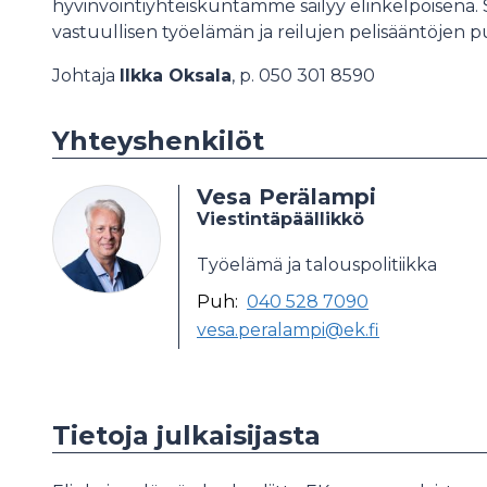
hyvinvointiyhteiskuntamme säilyy elinkelpoisena.
vastuullisen työelämän ja reilujen pelisääntöjen p
Johtaja
Ilkka Oksala
, p. 050 301 8590
Yhteyshenkilöt
Vesa Perälampi
Viestintäpäällikkö
Työelämä ja talouspolitiikka
Puh:
040 528 7090
vesa.peralampi@ek.fi
Tietoja julkaisijasta