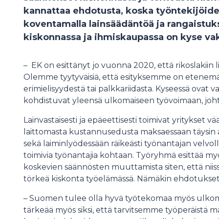
kannattaa ehdotusta, koska työntekijöid
koventamalla lainsäädäntöä ja rangaistuks
kiskonnassa ja ihmiskaupassa on kyse vak
– EK on esittänyt jo vuonna 2020, että rikoslakiin li
Olemme tyytyväisiä, että esityksemme on etenemäs
erimielisyydestä tai palkkariidasta. Kyseessä ovat v
kohdistuvat yleensä ulkomaiseen työvoimaan, joh
Lainvastaisesti ja epäeettisesti toimivat yritykset vä
laittomasta kustannusedusta maksaessaan täysin al
sekä laiminlyödessään räikeästi työnantajan velvolli
toimivia työnantajia kohtaan. Työryhmä esittää myö
koskevien säännösten muuttamista siten, että niiss
törkeä kiskonta työelämässä. Nämäkin ehdotukset
– Suomen tulee olla hyvä työtekomaa myös ulkomaa
tärkeää myös siksi, että tarvitsemme työperäistä 