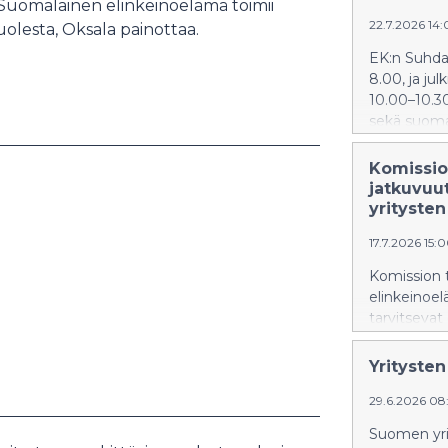
 Suomalainen elinkeinoelämä toimii
22.7.2026 14:
uolesta, Oksala painottaa.
EK:n Suhda
8.00, ja ju
10.00–10.30
sekä suoma
ja Suhdanne
pääekonomis
Komissio
Teemu Lindf
jatkuvuu
yritysten
17.7.2026 15:
Komission 
elinkeinoel
tarvitsevat
energiasiir
aseman vah
Yrityste
ilmastotavo
kilpailuky
29.6.2026 0
vaikuttamis
Suomen yri
neuvottelu