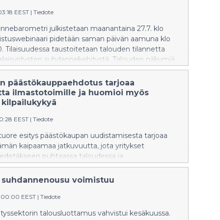
03:18 EEST
|
Tiedote
nnebarometri julkistetaan maanantaina 27.7. klo
lkistuswebinaari pidetään saman päivän aamuna klo
. Tilaisuudessa taustoitetaan talouden tilannetta
laisyritysten suhdannekehitystä. Talouden näkymiä
barometrin tuloksia esittelee EK:n johtaja ja
ti Penna Urrila. Ilmoittaudu webinaariin Lisätietoja:
n päästökauppaehdotus tarjoaa
ors, viestinnän asiantuntija, p. 0400 284 764
tta ilmastotoimille ja huomioi myös
 kilpailukykyä
00:28 EEST
|
Tiedote
tuore esitys päästökaupan uudistamisesta tarjoaa
ämän kaipaamaa jatkuvuutta, jota yritykset
 edetäkseen puhtaassa taloudessa ja
tymässä. Komissio haluaa säilyttää päästökaupan
vana, kun EU tähtää vuoden 2040
n suhdannenousu voimistuu
itteeseensa. Myönteistä on, että yritysten
ky huomioidaan nyt aiempaa paremmin. Paljon
8:00:00 EEST
|
Tiedote
ta tarvitaan yhä, sillä jäsenmaiden ja parlamentin
tyssektorin talousluottamus vahvistui kesäkuussa.
vaiheesta on tulossa ankara. EU:n päästökaupan (ETS