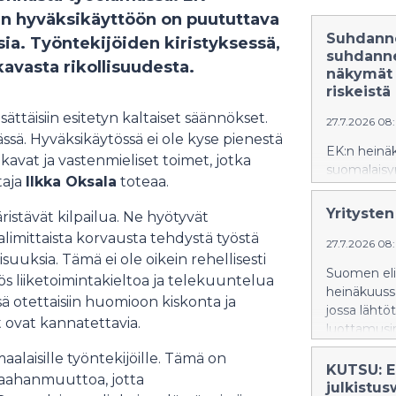
en hyväksikäyttöön on puututtava
Suhdanne
ia. Työntekijöiden kiristyksessä,
suhdanne
avasta rikollisuudesta.
näkymät 
riskeistä
sättäisiin esitetyn kaltaiset säännökset.
27.7.2026 08
sä. Hyväksikäytössä ei ole kyse pienestä
EK:n hein
akavat ja vastenmieliset toimet, jotka
suomalaisyr
taja
Ilkka Oksala
toteaa.
aikana, vai
keskimäärä
Yrityste
äristävät kilpailua. Ne hyötyvät
laajalti, j
imittaista korvausta tehdystä työstä
matalalta lä
27.7.2026 08
suuksia. Tämä ei ole oikein rehellisesti
Suomen eli
s liiketoimintakieltoa ja telekuuntelua
heinäkuuss
ä otettaisiin huomioon kiskonta ja
jossa lähtö
 ovat kannatettavia.
luottamusin
laisille työntekijöille. Tämä on
KUTSU: E
maahanmuuttoa, jotta
julkistus