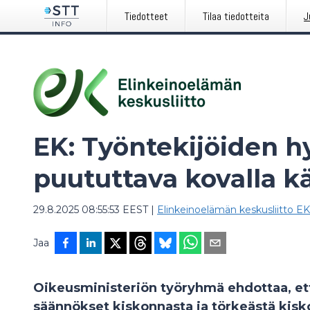
Tiedotteet
Tilaa tiedotteita
J
EK: Työntekijöiden h
puututtava kovalla k
29.8.2025 08:55:53 EEST
|
Elinkeinoelämän keskusliitto EK
Jaa
Oikeusministeriön työryhmä ehdottaa, että
säännökset kiskonnasta ja törkeästä kis