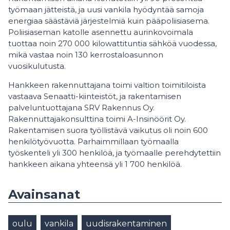
työmaan jätteistä, ja uusi vankila hyödyntää samoja
energiaa säästäviä järjestelmiä kuin pääpoliisiasema.
Poliisiaseman katolle asennettu aurinkovoimala
tuottaa noin 270 000 kilowattituntia sähköä vuodessa,
mikä vastaa noin 130 kerrostaloasunnon
vuosikulutusta.
Hankkeen rakennuttajana toimi valtion toimitiloista
vastaava Senaatti-kiinteistöt, ja rakentamisen
palveluntuottajana SRV Rakennus Oy.
Rakennuttajakonsulttina toimi A-Insinöörit Oy.
Rakentamisen suora työllistävä vaikutus oli noin 600
henkilötyövuotta. Parhaimmillaan työmaalla
työskenteli yli 300 henkilöä, ja työmaalle perehdytettiin
hankkeen aikana yhteensä yli 1 700 henkilöä.
Avainsanat
oulu
vankila
uudisrakentaminen