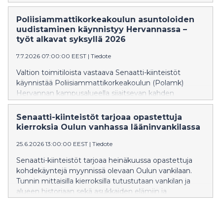
alueella Rovaniemellä. Rakennustöiden arvioidaan
valmistuvan syksyllä 2028, minkä jälkeen tilat
Poliisiammattikorkeakoulun asuntoloiden
kalustetaan ja otetaan käyttöön alkuvuonna 2029.
uudistaminen käynnistyy Hervannassa –
työt alkavat syksyllä 2026
7.7.2026 07:00:00 EEST
|
Tiedote
Valtion toimitiloista vastaava Senaatti-kiinteistöt
käynnistää Poliisiammattikorkeakoulun (Polamk)
Hervannan kampusalueella sijaitsevan kahden
asuntolarakennuksen peruskorjaukset syksyllä 2026.
Alkava peruskorjaus on ensimmäinen vaihe
Senaatti-kiinteistöt tarjoaa opastettuja
laajemmassa asuntolatoiminnan uudistamisessa, jolla
kierroksia Oulun vanhassa lääninvankilassa
varmistetaan turvalliset, terveelliset ja toimivat
25.6.2026 13:00:00 EEST
|
Tiedote
majoitustilat poliisin ja Poliisiammattikorkeakoulun
nykyisiin ja tulevaisuuden tarpeisiin.
Senaatti-kiinteistöt tarjoaa heinäkuussa opastettuja
kohdekäyntejä myynnissä olevaan Oulun vankilaan.
Tunnin mittaisilla kierroksilla tutustutaan vankilan ja
alueen historiaan sekä asukkaiden elämiin ja
kohtaloihin. Maksuttomille opastuksille mukaan
pääsemiseksi vaaditaan ilmoittautuminen.