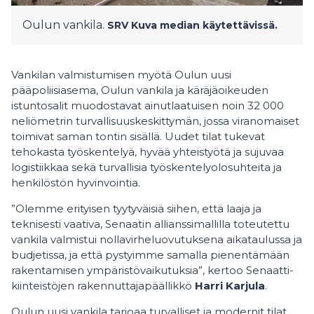
Oulun vankila.
SRV
Kuva median käytettävissä.
Vankilan valmistumisen myötä Oulun uusi
pääpoliisiasema, Oulun vankila ja käräjäoikeuden
istuntosalit muodostavat ainutlaatuisen noin 32 000
neliömetrin
turvallisuuskeskittymän, jossa viranomaiset
toimivat saman tontin sisällä. Uudet tilat tukevat
tehokasta työskentelyä, hyvää yhteistyötä ja sujuvaa
logistiikkaa sekä turvallisia työskentelyolosuhteita ja
henkilöstön hyvinvointia.
”Olemme erityisen tyytyväisiä siihen, että laaja ja
teknisesti vaativa, Senaatin allianssimallilla toteutettu
vankila valmistui nollavirheluovutuksena aikataulussa ja
budjetissa, ja että pystyimme samalla pienentämään
rakentamisen ympäristövaikutuksia”, kertoo Senaatti-
kiinteistöjen rakennuttajapäällikkö
Harri Karjula
.
Oulun uusi vankila tarjoaa turvalliset ja modernit tilat