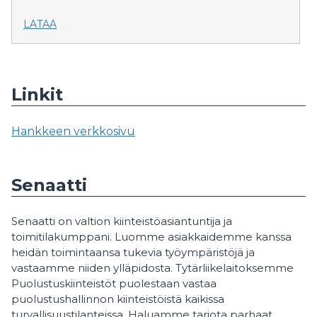
LATAA
Linkit
Hankkeen verkkosivu
Senaatti
Senaatti on valtion kiinteistöasiantuntija ja
toimitilakumppani. Luomme asiakkaidemme kanssa
heidän toimintaansa tukevia työympäristöjä ja
vastaamme niiden ylläpidosta. Tytärliikelaitoksemme
Puolustuskiinteistöt puolestaan vastaa
puolustushallinnon kiinteistöistä kaikissa
turvallisuustilanteissa. Haluamme tarjota parhaat