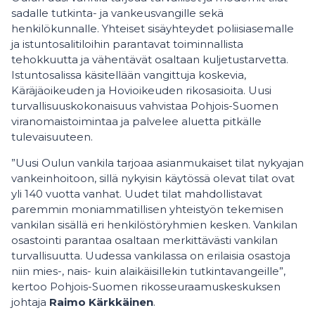
sadalle tutkinta- ja vankeusvangille sekä
henkilökunnalle. Yhteiset sisäyhteydet poliisiasemalle
ja istuntosalitiloihin parantavat toiminnallista
tehokkuutta ja vähentävät osaltaan kuljetustarvetta.
Istuntosalissa käsitellään vangittuja koskevia,
Käräjäoikeuden ja Hovioikeuden rikosasioita. Uusi
turvallisuuskokonaisuus vahvistaa Pohjois-Suomen
viranomaistoimintaa ja palvelee aluetta pitkälle
tulevaisuuteen.
”Uusi Oulun vankila tarjoaa asianmukaiset tilat nykyajan
vankeinhoitoon, sillä nykyisin käytössä olevat tilat ovat
yli 140 vuotta vanhat. Uudet tilat mahdollistavat
paremmin moniammatillisen yhteistyön tekemisen
vankilan sisällä eri henkilöstöryhmien kesken. Vankilan
osastointi parantaa osaltaan merkittävästi vankilan
turvallisuutta. Uudessa vankilassa on erilaisia osastoja
niin mies-, nais- kuin alaikäisillekin tutkintavangeille”,
kertoo Pohjois-Suomen rikosseuraamuskeskuksen
johtaja
Raimo Kärkkäinen
.