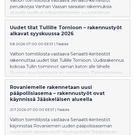
Valtion toimitiloista vastaava Senaatti-kiinteistöt
peruskorjaa Vanhan Vaasan sairaalan rakennuksia
alueelle laaditun pitkäntähtäimen suunnitelman
mukaisesti. Nyt on vuorossa päärakennuksen ja
talousrakennuksen peruskorjaukset, jotka käynnistyvät
Uudet tilat Tullille Tornioon – rakennustyöt
elokuussa 2026 ja valmistuvat vuoden 2028
alkavat syyskuussa 2026
alkupuolella.
5.8.2026 07:00:00 EEST
|
Tiedote
Valtion toimitiloista vastaava Senaatti-kiinteistöt
rakennuttaa uudet tilat Tullille Tornioon. Uudisrakennus
kokoaa Tullin toiminnot saman katon alle lähelle
Ruotsin rajaa kolmesta eri osoitteesta. Rakentaminen
alkaa alustavan aikataulun mukaan syyskuussa 2026, ja
työt valmistuvat arviolta loppukeväällä 2028.
Rovaniemelle rakennetaan uusi
pääpoliisiasema – rakennustyöt ovat
käynnissä Jääskeläisen alueella
21.7.2026 07:00:00 EEST
|
Tiedote
Valtion toimitiloista vastaava Senaatti-kiinteistöt
käynnistää Rovaniemen uuden pääpoliisiaseman
varsinaiset rakennustyöt Verstaantiellä Jääskeläisen