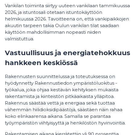
Vankilan toiminta siirtyy uuteen vankilaan tammikuussa
2026, ja istuntosali otetaan istuntokäyttöön
helmikuussa 2026. Tavoitteena on, että vankipaikkojen
akuutin tarpeen takia Oulun vankilan tilat saadaan
käyttöön mahdollisimman nopeasti niiden
valmistuttua.
Vastuullisuus ja energiatehokkuus
hankkeen keskiössä
Rakennusten suunnittelussa ja toteutuksessa on
hyödynnetty Rakennustiedon ympäristöluokitus -
työkalua, joka ohjaa kestävän kehityksen mukaista
rakentamista ja kiinteistön pitkäaikaista ylläpitoa.
Rakennus säästää vettä ja energiaa sekä tuottaa
vähemmän hiilidioksidipäästöjä, säästäen näin rahaa
koko elinkaarensa aikana. Samalla se parantaa
työympäristön viihtyisyyttä ja henkilöstön hyvinvointia.
Rakentamisen aikana kierrätettiin yli 90 prosenttia