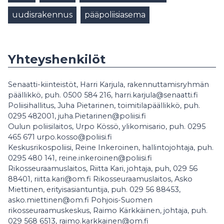
uudisrakennus
pääpoliisiasema
Yhteyshenkilöt
Senaatti-kiinteistöt, Harri Karjula, rakennuttamisryhmän
päällikkö, puh. 0500 584 216, harri.karjula@senaatti.fi
Poliisihallitus, Juha Pietarinen, toimitilapäällikkö, puh.
0295 482001, juha.Pietarinen@poliisi.fi
Oulun poliisilaitos, Urpo Kössö, ylikomisario, puh. 0295
465 671 urpo.kosso@poliisi.fi
Keskusrikospoliisi, Reine Inkeroinen, hallintojohtaja, puh.
0295 480 141, reine.inkeroinen@poliisi.fi
Rikosseuraamuslaitos, Riitta Kari, johtaja, puh, 029 56
88401, riitta.kari@om.fi Rikosseuraamuslaitos, Asko
Miettinen, erityisasiantuntija, puh. 029 56 88453,
asko.miettinen@om.fi Pohjois-Suomen
rikosseuraamuskeskus, Raimo Kärkkäinen, johtaja, puh.
029 568 6513, raimo.karkkainen@om.fi