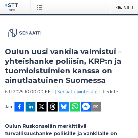
KIRJAUDU
Oulun uusi vankila valmistui –
yhteishanke poliisin, KRP:n ja
tuomioistuimien kanssa on
ainutlaatuinen Suomessa
6.11.2025 10:00:00 EET
|
Senaatti-kiinteistöt
|
Tiedote
Jaa
Oulun Ruskonselän merkittävä
turvallisuushanke poliisille ja vankilalle on