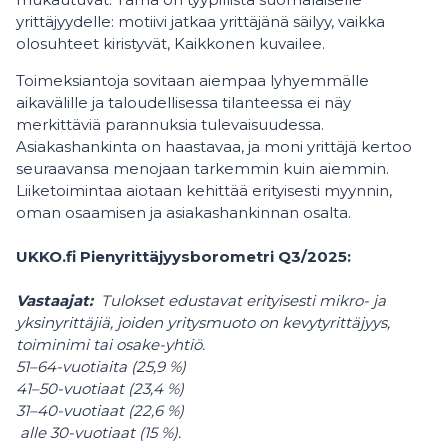
yrittäjyydelle: motiivi jatkaa yrittäjänä säilyy, vaikka
olosuhteet kiristyvät, Kaikkonen kuvailee.
Toimeksiantoja sovitaan aiempaa lyhyemmälle
aikavälille ja taloudellisessa tilanteessa ei näy
merkittäviä parannuksia tulevaisuudessa.
Asiakashankinta on haastavaa, ja moni yrittäjä kertoo
seuraavansa menojaan tarkemmin kuin aiemmin.
Liiketoimintaa aiotaan kehittää erityisesti myynnin,
oman osaamisen ja asiakashankinnan osalta.
UKKO.fi Pienyrittäjyysborometri Q3/2025:
Vastaajat:
Tulokset edustavat erityisesti mikro- ja
yksinyrittäjiä, joiden yritysmuoto on kevytyrittäjyys,
toiminimi tai osake-yhtiö.
51–64-vuotiaita (25,9 %)
41–50-vuotiaat (23,4 %)
31–40-vuotiaat (22,6 %)
alle 30-vuotiaat (15 %).