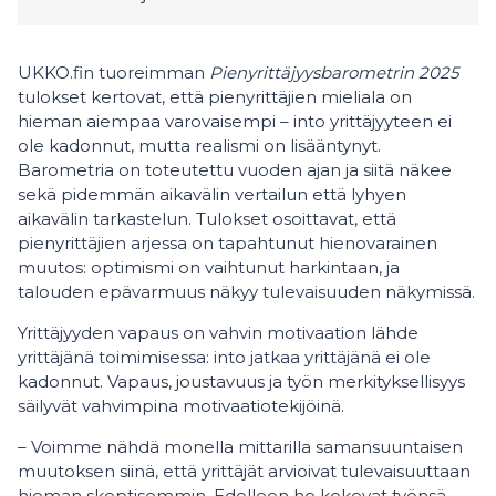
UKKO.fin tuoreimman
Pienyrittäjyysbarometrin 2025
tulokset kertovat, että pienyrittäjien mieliala on
hieman aiempaa varovaisempi – into yrittäjyyteen ei
ole kadonnut, mutta realismi on lisääntynyt.
Barometria on toteutettu vuoden ajan ja siitä näkee
sekä pidemmän aikavälin vertailun että lyhyen
aikavälin tarkastelun. Tulokset osoittavat, että
pienyrittäjien arjessa on tapahtunut hienovarainen
muutos: optimismi on vaihtunut harkintaan, ja
talouden epävarmuus näkyy tulevaisuuden näkymissä.
Yrittäjyyden vapaus on vahvin motivaation lähde
yrittäjänä toimimisessa: into jatkaa yrittäjänä ei ole
kadonnut. Vapaus, joustavuus ja työn merkityksellisyys
säilyvät vahvimpina motivaatiotekijöinä.
– Voimme nähdä monella mittarilla samansuuntaisen
muutoksen siinä, että yrittäjät arvioivat tulevaisuuttaan
hieman skeptisemmin. Edelleen he kokevat työnsä