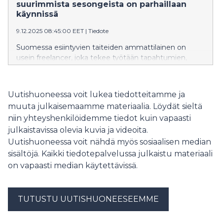
kauppa tulevien viikkojen aikana.
suurimmista sesongeista on parhaillaan
käynnissä
9.12.2025 08:45:00 EET
|
Tiedote
Suomessa esiintyvien taiteiden ammattilainen on
usein freelancer, joka tekee työtään tapahtumien,
esitysten ja tuotantojen ympärillä. Käynnissä oleva
pikkujoulusesonki on esiintyvien taiteilijoiden kiireisintä
aikaa ja usein he työllistyvätkin useassa eri roolissa
Uutishuoneessa voit lukea tiedotteitamme ja
saman sesongin aikana.
muuta julkaisemaamme materiaalia. Löydät sieltä
niin yhteyshenkilöidemme tiedot kuin vapaasti
julkaistavissa olevia kuvia ja videoita.
Uutishuoneessa voit nähdä myös sosiaalisen median
sisältöjä. Kaikki tiedotepalvelussa julkaistu materiaali
on vapaasti median käytettävissä.
TUTUSTU UUTISHUONEESEEMME