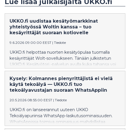
Lue lisää julkaisijalta UKKO.fi
UKKO.fi uudistaa kesätyömarkkinat
yhteistyössä Woltin kanssa – tuo
kesäyrittäjät suoraan kotiovelle
9.6.2026 09:00:00 EEST
|
Tiedote
UKKO.fi helpottaa nuorten kesätyöpulaa tuomalla
kesäyrittäjät Wolt-sovellukseen. Tänään julkistetun
UKKO.fi Kesätyötori -palvelun avulla kuka tahansa voi
tilata kesäyrittäjän kotiovelleen 9. kesäkuuta alkaen.
Kysely: Kolmannes pienyrittäjistä ei vielä
käytä tekoälyä — UKKO.fi tuo
tekoälyavustajan suoraan WhatsAppiin
20.5.2026 08:55:00 EEST
|
Tiedote
UKKO.fi on lanseerannut uuteen UKKO
Tekoälyapuriinsa WhatsApp-laskutusominaisuuden.
WhatsAppissa toimiva ominaisuus mahdollistaa
laskujen luomisen ja kuittien kirjaamisen suoraan