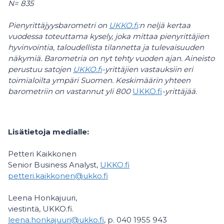
N= 835
Pienyrittäjyysbarometri on
UKKO.fi
:n neljä kertaa
vuodessa toteuttama kysely, joka mittaa pienyrittäjien
hyvinvointia, taloudellista tilannetta ja tulevaisuuden
näkymiä. Barometria on nyt tehty vuoden ajan. Aineisto
perustuu satojen
UKKO.fi
-yrittäjien vastauksiin eri
toimialoilta ympäri Suomen. Keskimäärin yhteen
barometriin on vastannut yli 800
UKKO.fi
-yrittäjää.
Lisätietoja medialle:
Petteri Kaikkonen
Senior Business Analyst,
UKKO.fi
petteri.kaikkonen@ukko.fi
Leena Honkajuuri,
viestintä, UKKO.fi.
leena.honkajuuri@ukko.fi
, p. 040 1955 943