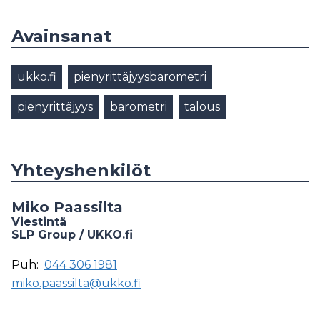
Avainsanat
ukko.fi
pienyrittäjyysbarometri
pienyrittäjyys
barometri
talous
Yhteyshenkilöt
Miko Paassilta
Viestintä
SLP Group / UKKO.fi
Puh:
044 306 1981
miko.paassilta@ukko.fi