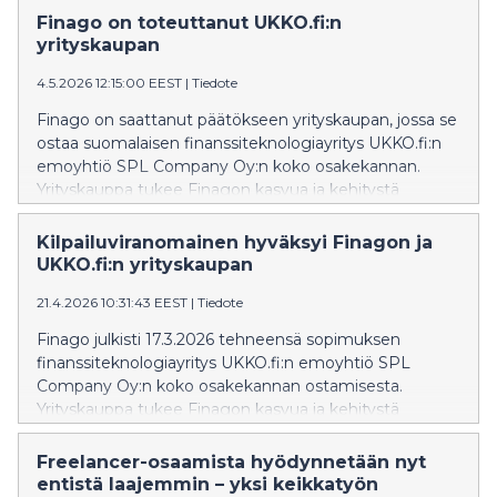
puhelimesta. Ominaisuus tukee UKKO.fi:n tuoreen
Finago on toteuttanut UKKO.fi:n
pienyrittäjyysbarometrin löydöksiä pienyrittäjien
yrityskaupan
tekoälyn käyttöön liittyen. UKKO.fi:n tuoreimman
4.5.2026 12:15:00 EEST
|
Tiedote
pienyrittäjyysbarometrin mukaan yrittäjien tekoälyn
käyttö on vielä hajanaista, ja tulokset viittaavat siihen,
Finago on saattanut päätökseen yrityskaupan, jossa se
että monelle yrittäjälle suurin haaste ei ole
ostaa suomalaisen finanssiteknologiayritys UKKO.fi:n
kiinnostuksen puute vaan tekoälyn sovittaminen
emoyhtiö SPL Company Oy:n koko osakekannan.
osaksi kiireistä arkea. – Tekoälyn pitää toimia siellä
Yrityskauppa tukee Finagon kasvua ja kehitystä
missä yrittäjä jo on, ei vaatia uuden sovelluksen
johtavana yritysohjelmistojen tarjoajana Pohjoismaissa.
opettelua, sanoo UKKO.fi:n perustaja Ukko
Kilpailuviranomainen hyväksyi Finagon ja
Kumpulainen. Tähän tarpeeseen UKKO.fi kehitti uuden
UKKO.fi:n yrityskaupan
UKKO Tekoälyapurin WhatsApp-ominaisuuden. - UKKO
Tekoälyapuri toimii suoraan WhatsAppissa, jotta
21.4.2026 10:31:43 EEST
|
Tiedote
tekoälyn hyödyntäminen olisi yrittäjälle
Finago julkisti 17.3.2026 tehneensä sopimuksen
mahdollisimman helppoa osana päivittäistä työtä.
finanssiteknologiayritys UKKO.fi:n emoyhtiö SPL
WhatsAppin kautta yrittäjä voi esimerkiksi luoda
Company Oy:n koko osakekannan ostamisesta.
laskuja ja lisätä kuitteja kirjanpi
Yrityskauppa tukee Finagon kasvua ja kehitystä
johtavana yritysohjelmistojen tarjoajana Pohjoismaissa.
Kilpailu- ja kuluttajavirasto on hyväksynyt
Freelancer-osaamista hyödynnetään nyt
yritysjärjestelyn 8.4.2026. Tavoitteena on toteuttaa
entistä laajemmin – yksi keikkatyön