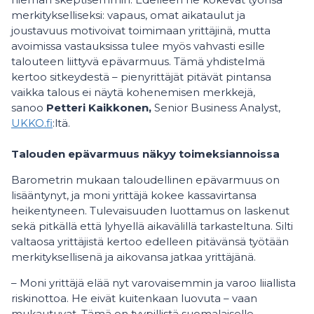
merkitykselliseksi: vapaus, omat aikataulut ja
joustavuus motivoivat toimimaan yrittäjinä, mutta
avoimissa vastauksissa tulee myös vahvasti esille
talouteen liittyvä epävarmuus. Tämä yhdistelmä
kertoo sitkeydestä – pienyrittäjät pitävät pintansa
vaikka talous ei näytä kohenemisen merkkejä,
sanoo
Petteri Kaikkonen,
Senior Business Analyst,
UKKO.fi
:ltä.
Talouden epävarmuus näkyy toimeksiannoissa
Barometrin mukaan taloudellinen epävarmuus on
lisääntynyt, ja moni yrittäjä kokee kassavirtansa
heikentyneen. Tulevaisuuden luottamus on laskenut
sekä pitkällä että lyhyellä aikavälillä tarkasteltuna. Silti
valtaosa yrittäjistä kertoo edelleen pitävänsä työtään
merkityksellisenä ja aikovansa jatkaa yrittäjänä.
– Moni yrittäjä elää nyt varovaisemmin ja varoo liiallista
riskinottoa. He eivät kuitenkaan luovuta – vaan
mukautuvat. Tämä on tyypillistä suomalaiselle