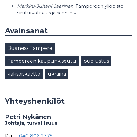
Markku-Juhani Saarinen
, Tampereen yliopisto –
siruturvallisuus ja sääntely
Avainsanat
Business Tampere
Tampereen kaupunkiseutu
puolustus
kaksoiskäyttö
ukraina
Yhteyshenkilöt
Petri Nykänen
Johtaja, turvallisuus
Puh:
040 806 2375