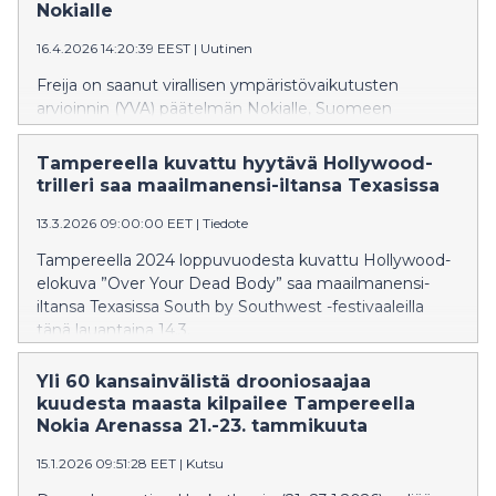
Nokialle
Groupissa, jonka taustalla ovat Vargas, Rio Tinto ja
Mitsubishi. Arctial Group kehittää Suomeen useiden
16.4.2026 14:20:39 EEST
|
Uutinen
miljardien eurojen arvoista primäärialumiinitehdasta.
Freija on saanut virallisen ympäristövaikutusten
Lukkaroisen nimitys ajoittuu vai
arvioinnin (YVA) päätelmän Nokialle, Suomeen
suunnitellulle e-metaanin tuotannolle. Päätelmä toimii
pohjana lupahakemuksille ja viranomaiskäsittelylle.
Tampereella kuvattu hyytävä Hollywood-
trilleri saa maailmanensi-iltansa Texasissa
13.3.2026 09:00:00 EET
|
Tiedote
Tampereella 2024 loppuvuodesta kuvattu Hollywood-
elokuva ”Over Your Dead Body” saa maailmanensi-
iltansa Texasissa South by Southwest -festivaaleilla
tänä lauantaina 14.3.
Yli 60 kansainvälistä drooniosaajaa
kuudesta maasta kilpailee Tampereella
Nokia Arenassa 21.-23. tammikuuta
15.1.2026 09:51:28 EET
|
Kutsu