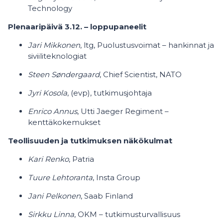
Technology
Plenaaripäivä 3.12. – loppupaneelit
Jari Mikkonen
, ltg, Puolustusvoimat – hankinnat ja
siviiliteknologiat
Steen Søndergaard
, Chief Scientist, NATO
Jyri Kosola
, (evp), tutkimusjohtaja
Enrico Annus
, Utti Jaeger Regiment –
kenttäkokemukset
Teollisuuden ja tutkimuksen näkökulmat
Kari Renko
, Patria
Tuure Lehtoranta
, Insta Group
Jani Pelkonen
, Saab Finland
Sirkku Linna
, OKM – tutkimusturvallisuus