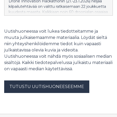
Drone Innovation Hackathonin (21.-23.1.2026) neljää
kilpailutehtävää on valittu ratkaisemaan 22 joukkuetta
kuudesta maasta. Kaikkiaan noin 60 droonialan osaajaa
tiimeissään ratkoo tehtäviä. Järjestävä organisaatio sai
43 hakemusta, joista parhaat valikoituivat mukaan.
Kolmipäiväinen hackathon kisaillaan Tampereella Nokia
Uutishuoneessa voit lukea tiedotteitamme ja
Arenassa 21.-23. tammikuuta. (Kutsu medialle ja
muuta julkaisemaamme materiaalia. Löydät sieltä
asiasisällöiltään julkaisuvapaa tiedote)
niin yhteyshenkilöidemme tiedot kuin vapaasti
julkaistavissa olevia kuvia ja videoita.
Uutishuoneessa voit nähdä myös sosiaalisen median
sisältöjä. Kaikki tiedotepalvelussa julkaistu materiaali
on vapaasti median käytettävissä.
TUTUSTU UUTISHUONEESEEMME