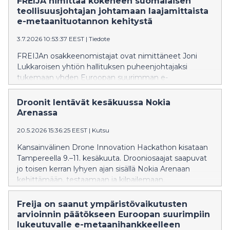
FREIJA nimittää kokeneen suomalaisen
teollisuusjohtajan johtamaan laajamittaista
e-metaanituotannon kehitystä
3.7.2026 10:53:37 EEST
|
Tiedote
FREIJAn osakkeenomistajat ovat nimittäneet Joni
Lukkaroisen yhtiön hallituksen puheenjohtajaksi
tukemaan yhden Euroopan suurimman e-
metaanihankkeen etenemistä Suomessa. Yli 25
vuoden kokemuksellaan kansainvälisten,
Droonit lentävät kesäkuussa Nokia
pääomavaltaisten teollisuusyritysten johtamisesta ja
Arenassa
hallitustyöskentelystä hän vahvistaa merkittävästi
20.5.2026 15:36:25 EEST
|
Kutsu
FREIJAn strategista osaamista sekä kykyä toteuttaa
mittavia teollisia investointihankkeita. Lukkaroisella on
Kansainvälinen Drone Innovation Hackathon kisataan
laaja kokemus johtotehtävistä ja hallitustyöstä sekä
Tampereella 9.–11. kesäkuuta. Drooniosaajat saapuvat
pohjoismaisissa että kansainvälisissä
jo toisen kerran lyhyen ajan sisällä Nokia Arenaan
teollisuusyrityksissä, kuten Nesteessä, Metsä
kehittämään, testaamaan ja kilpailemaan.
Groupissa ja Kronochem Groupissa. Hän toimi
Rahapalkintojen arvo on 10 000 euroa.
Terrafamen toimitusjohtajana kahdeksan vuoden ajan
Freija on saanut ympäristövaikutusten
ja johti yhtiötä merkittävän kasvun, tuotannon
arvioinnin päätökseen Euroopan suurimpiin
laajentamisen sekä suurten investointiohjelmien läpi.
lukeutuvalle e-metaanihankkeelleen
Tällä hetkellä hän toimii neuvonantajana Arctial