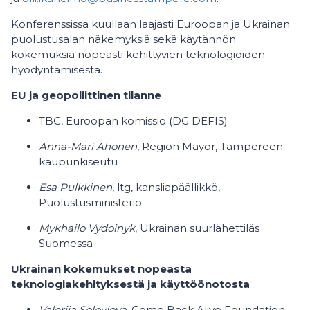
Konferenssissa kuullaan laajasti Euroopan ja Ukrainan
puolustusalan näkemyksiä sekä käytännön
kokemuksia nopeasti kehittyvien teknologioiden
hyödyntämisestä.
EU ja geopoliittinen tilanne
TBC, Euroopan komissio (DG DEFIS)
Anna-Mari Ahonen
, Region Mayor, Tampereen
kaupunkiseutu
Esa Pulkkinen
, ltg, kansliapäällikkö,
Puolustusministeriö
Mykhailo Vydoinyk
, Ukrainan suurlähettiläs
Suomessa
Ukrainan kokemukset nopeasta
teknologiakehityksestä ja käyttöönotosta
Valeriia Soloviova
, Come Back Alive Foundation