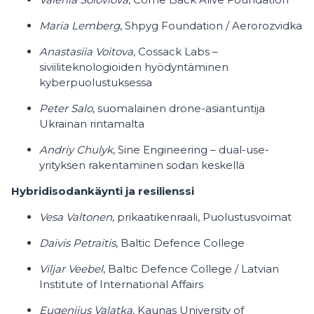
Maria Lemberg
, Shpyg Foundation / Aerorozvidka
Anastasiia Voitova
, Cossack Labs –
siviiliteknologioiden hyödyntäminen
kyberpuolustuksessa
Peter Salo
, suomalainen drone-asiantuntija
Ukrainan rintamalta
Andriy Chulyk
, Sine Engineering – dual-use-
yrityksen rakentaminen sodan keskellä
Hybridisodankäynti ja resilienssi
Vesa Valtonen
, prikaatikenraali, Puolustusvoimat
Daivis Petraitis
, Baltic Defence College
Viljar Veebel
, Baltic Defence College / Latvian
Institute of International Affairs
Eugenijus Valatka
, Kaunas University of