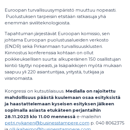
Euroopan turvallisuusympäristö muuttuu nopeasti.
Puolustuksen tarpeisiin etsitään ratkaisuja yhä
enemmän siviiliteknologioista.
Tapahtuman järjestävät Euroopan komissio, sen
johtama Euroopan puolustusalueiden verkosto
(ENDR) sekä Pirkanmaan turvallisuusklusteri.
Kiinnostus konferenssia kohtaan on ollut
poikkeuksellisen suurta: alkuperäinen 150 osallistujan
kiintiö täyttyi nopeasti, ja lisäpaikkojen myötä mukaan
saapuu yli 220 asiantuntijaa, yritystä, tutkijaa ja
viranomaista.
Kongressi on kutsutilaisuus.
Medialla on rajoitettu
mahdollisuus päästä kuulemaan osaa esityksistä
ja haastattelemaan kyseisen esityksen jälkeen
sopimalla asiasta etukäteen perjantaihin
28.11.2025 klo 11.00 mennessä
e-maileihin
petri.nykanen@businesstampere.com
p. 040 8062375
ja
olli.ikaheimo@businesstampere.com
.