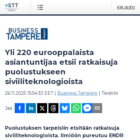
KIRJAUDU
Yli 220 eurooppalaista
asiantuntijaa etsii ratkaisuja
puolustukseen
siviiliteknologioista
26.11.2025 15:54:33 EET
|
Business Tampere
|
Tiedote
Jaa
Puolustuksen tarpeisiin etsitään ratkaisuja
siviiliteknologioista. Ilmiöön pureutuu ENDR