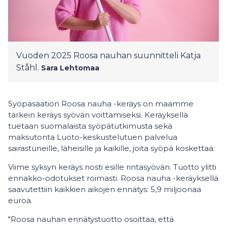
Vuoden 2025 Roosa nauhan suunnitteli Katja
Ståhl.
Sara Lehtomaa
Syöpäsäätiön Roosa nauha -keräys on maamme
tärkein keräys syövän voittamiseksi. Keräyksellä
tuetaan suomalaista syöpätutkimusta sekä
maksutonta Luoto-keskustelutuen palvelua
sairastuneille, läheisille ja kaikille, joita syöpä koskettaa.
Viime syksyn keräys nosti esille rintasyövän. Tuotto ylitti
ennakko-odotukset roimasti. Roosa nauha -keräyksellä
saavutettiin kaikkien aikojen ennätys: 5,9 miljoonaa
euroa.
"Roosa nauhan ennätystuotto osoittaa, että