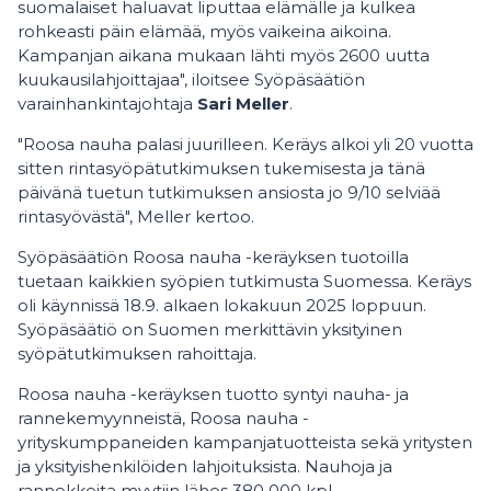
suomalaiset haluavat liputtaa elämälle ja kulkea
rohkeasti päin elämää, myös vaikeina aikoina.
Kampanjan aikana mukaan lähti myös 2600 uutta
kuukausilahjoittajaa", iloitsee Syöpäsäätiön
varainhankintajohtaja
Sari Meller
.
"Roosa nauha palasi juurilleen. Keräys alkoi yli 20 vuotta
sitten rintasyöpätutkimuksen tukemisesta ja tänä
päivänä tuetun tutkimuksen ansiosta jo 9/10 selviää
rintasyövästä", Meller kertoo.
Syöpäsäätiön Roosa nauha -keräyksen tuotoilla
tuetaan kaikkien syöpien tutkimusta Suomessa. Keräys
oli käynnissä 18.9. alkaen lokakuun 2025 loppuun.
Syöpäsäätiö on Suomen merkittävin yksityinen
syöpätutkimuksen rahoittaja.
Roosa nauha -keräyksen tuotto syntyi nauha- ja
rannekemyynneistä, Roosa nauha -
yrityskumppaneiden kampanjatuotteista sekä yritysten
ja yksityishenkilöiden lahjoituksista. Nauhoja ja
rannekkeita myytiin lähes 380 000 kpl.