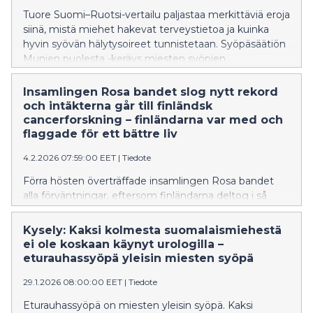
Tuore Suomi–Ruotsi-vertailu paljastaa merkittäviä eroja
siinä, mistä miehet hakevat terveystietoa ja kuinka
hyvin syövän hälytysoireet tunnistetaan. Syöpäsäätiön
Munien puolesta -keräys miesten syöpien
tutkimuksen hyväksi on käynnissä 29.3. asti.
Insamlingen Rosa bandet slog nytt rekord
och intäkterna går till finländsk
cancerforskning – finländarna var med och
flaggade för ett bättre liv
4.2.2026 07:59:00 EET
|
Tiedote
Förra hösten överträffade insamlingen Rosa bandet
alla förväntningar, eftersom finländarna deltog i så
stora skaror. Insamlingens särskilda forskningstema var
bröstcancer. Rosa bandets designer Katja Ståhl
Kysely: Kaksi kolmesta suomalaismiehestä
vädjade till finländarna och uppmanade oss att flagga
ei ole koskaan käynyt urologilla –
för ett bättre liv och att modigt gå rakt in i livet. Trots
eturauhassyöpä yleisin miesten syöpä
de utmanande ekonomiska tiderna deltog
29.1.2026 08:00:00 EET
|
Tiedote
privatpersoner och företag ivrigt i insamlingen.
Eturauhassyöpä on miesten yleisin syöpä. Kaksi