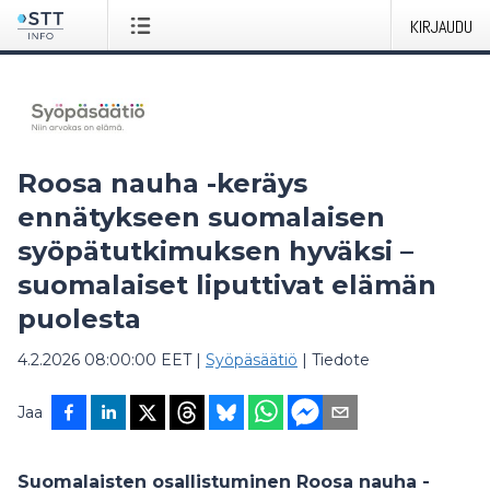
KIRJAUDU
Roosa nauha -keräys
ennätykseen suomalaisen
syöpätutkimuksen hyväksi –
suomalaiset liputtivat elämän
puolesta
4.2.2026 08:00:00 EET
|
Syöpäsäätiö
|
Tiedote
Jaa
Suomalaisten osallistuminen Roosa nauha -