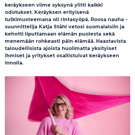
keräykseen viime syksynä ylitti kaikki
odotukset. Keräyksen erityisenä
tutkimusteemana oli rintasyöpä. Roosa nauha -
suunnittelija Katja Ståhl vetosi suomalaisiin ja
kehotti liputtamaan elämän puolesta sekä
menemään rohkeasti päin elämää. Haastavista
taloudellisista ajoista huolimatta yksityiset
ihmiset ja yritykset osallistuivat keräykseen
innolla.