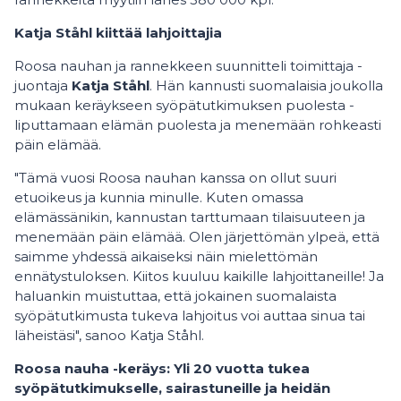
Katja Ståhl kiittää lahjoittajia
Roosa nauhan ja rannekkeen suunnitteli toimittaja -
juontaja
Katja Ståhl
. Hän kannusti suomalaisia joukolla
mukaan keräykseen syöpätutkimuksen puolesta -
liputtamaan elämän puolesta ja menemään rohkeasti
päin elämää.
"Tämä vuosi Roosa nauhan kanssa on ollut suuri
etuoikeus ja kunnia minulle. Kuten omassa
elämässänikin, kannustan tarttumaan tilaisuuteen ja
menemään päin elämää. Olen järjettömän ylpeä, että
saimme yhdessä aikaiseksi näin mielettömän
ennätystuloksen. Kiitos kuuluu kaikille lahjoittaneille! Ja
haluankin muistuttaa, että jokainen suomalaista
syöpätutkimusta tukeva lahjoitus voi auttaa sinua tai
läheistäsi", sanoo Katja Ståhl.
Roosa nauha -keräys: Yli 20 vuotta tukea
syöpätutkimukselle, sairastuneille ja heidän