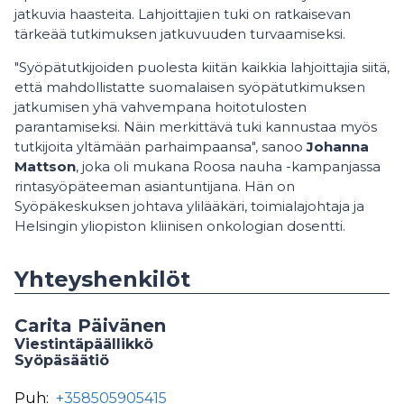
jatkuvia haasteita. Lahjoittajien tuki on ratkaisevan
tärkeää tutkimuksen jatkuvuuden turvaamiseksi.
"Syöpätutkijoiden puolesta kiitän kaikkia lahjoittajia siitä,
että mahdollistatte suomalaisen syöpätutkimuksen
jatkumisen yhä vahvempana hoitotulosten
parantamiseksi. Näin merkittävä tuki kannustaa myös
tutkijoita yltämään parhaimpaansa", sanoo
Johanna
Mattson
, joka oli mukana Roosa nauha -kampanjassa
rintasyöpäteeman asiantuntijana. Hän on
Syöpäkeskuksen johtava ylilääkäri, toimialajohtaja ja
Helsingin yliopiston kliinisen onkologian dosentti.
Yhteyshenkilöt
Carita Päivänen
Viestintäpäällikkö
Syöpäsäätiö
Puh:
+358505905415