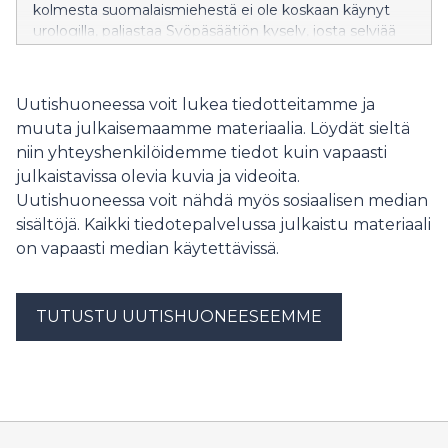
kolmesta suomalaismiehestä ei ole koskaan käynyt
urologilla, paljastaa Syöpäsäätiön kysely, josta selviää
suuri kuilu miesten terveystietoisuuden ja toiminnan
välillä. Syöpäsäätiö käynnistää 29.1. Munien puolesta -
keräyksen miesten syöpien tutkimuksen hyväksi.
Uutishuoneessa voit lukea tiedotteitamme ja
muuta julkaisemaamme materiaalia. Löydät sieltä
niin yhteyshenkilöidemme tiedot kuin vapaasti
julkaistavissa olevia kuvia ja videoita.
Uutishuoneessa voit nähdä myös sosiaalisen median
sisältöjä. Kaikki tiedotepalvelussa julkaistu materiaali
on vapaasti median käytettävissä.
TUTUSTU UUTISHUONEESEEMME