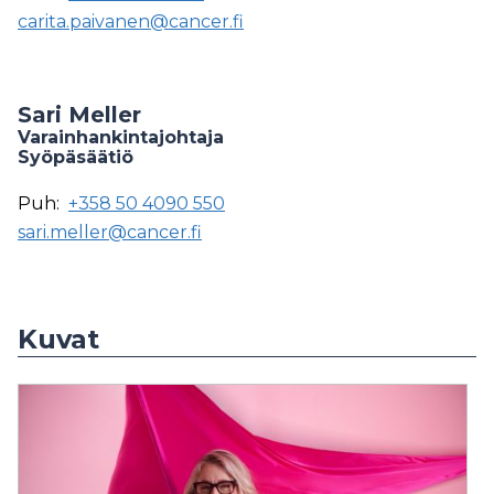
carita.paivanen@cancer.fi
Sari Meller
Varainhankintajohtaja
Syöpäsäätiö
Puh:
+358 50 4090 550
sari.meller@cancer.fi
Kuvat