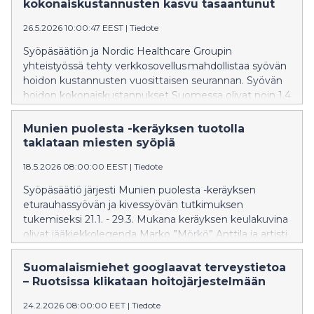
kokonaiskustannusten kasvu tasaantunut
26.5.2026 10:00:47 EEST
|
Tiedote
Syöpäsäätiön ja Nordic Healthcare Groupin
yhteistyössä tehty verkkosovellus mahdollistaa syövän
hoidon kustannusten vuosittaisen seurannan. Syövän
hoidon kokonaiskustannukset Suomessa olivat noin 1,4
mrd euroa vuonna 2024.
Munien puolesta -keräyksen tuotolla
taklataan miesten syöpiä
18.5.2026 08:00:00 EEST
|
Tiedote
Syöpäsäätiö järjesti Munien puolesta -keräyksen
eturauhassyövän ja kivessyövän tutkimuksen
tukemiseksi 21.1. - 29.3. Mukana keräyksen keulakuvina
olivat jääkiekkolegenda Marko ”Mörkö” Anttila ja artisti
Arttu Wiskari.
Suomalaismiehet googlaavat terveystietoa
– Ruotsissa klikataan hoitojärjestelmään
24.2.2026 08:00:00 EET
|
Tiedote