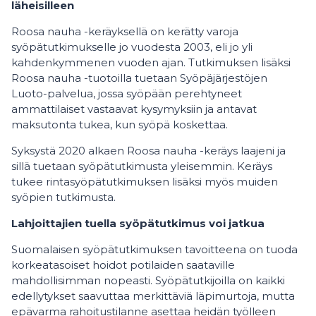
läheisilleen
Roosa nauha -keräyksellä on kerätty varoja
syöpätutkimukselle jo vuodesta 2003, eli jo yli
kahdenkymmenen vuoden ajan. Tutkimuksen lisäksi
Roosa nauha -tuotoilla tuetaan Syöpäjärjestöjen
Luoto-palvelua, jossa syöpään perehtyneet
ammattilaiset vastaavat kysymyksiin ja antavat
maksutonta tukea, kun syöpä koskettaa.
Syksystä 2020 alkaen Roosa nauha -keräys laajeni ja
sillä tuetaan syöpätutkimusta yleisemmin. Keräys
tukee rintasyöpätutkimuksen lisäksi myös muiden
syöpien tutkimusta.
Lahjoittajien tuella syöpätutkimus voi jatkua
Suomalaisen syöpätutkimuksen tavoitteena on tuoda
korkeatasoiset hoidot potilaiden saataville
mahdollisimman nopeasti. Syöpätutkijoilla on kaikki
edellytykset saavuttaa merkittäviä läpimurtoja, mutta
epävarma rahoitustilanne asettaa heidän työlleen