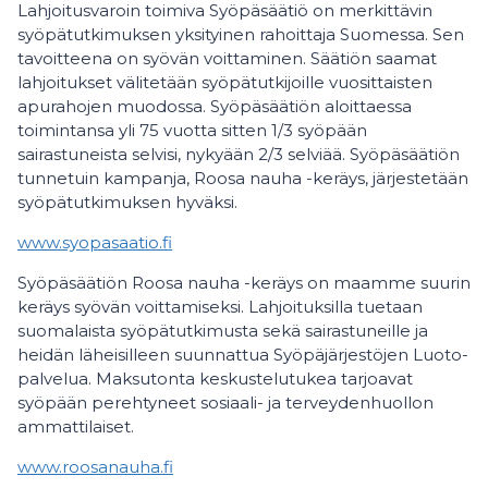
Lahjoitusvaroin toimiva Syöpäsäätiö on merkittävin
syöpätutkimuksen yksityinen rahoittaja Suomessa. Sen
tavoitteena on syövän voittaminen. Säätiön saamat
lahjoitukset välitetään syöpätutkijoille vuosittaisten
apurahojen muodossa. Syöpäsäätiön aloittaessa
toimintansa yli 75 vuotta sitten 1/3 syöpään
sairastuneista selvisi, nykyään 2/3 selviää. Syöpäsäätiön
tunnetuin kampanja, Roosa nauha -keräys, järjestetään
syöpätutkimuksen hyväksi.
www.syopasaatio.fi
Syöpäsäätiön Roosa nauha -keräys on maamme suurin
keräys syövän voittamiseksi. Lahjoituksilla tuetaan
suomalaista syöpätutkimusta sekä sairastuneille ja
heidän läheisilleen suunnattua Syöpäjärjestöjen Luoto-
palvelua. Maksutonta keskustelutukea tarjoavat
syöpään perehtyneet sosiaali- ja terveydenhuollon
ammattilaiset.
www.roosanauha.fi