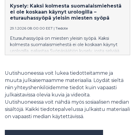
bröstcancer. Rosa bandets designer Katja Ståhl
Kysely: Kaksi kolmesta suomalaismiehestä
vädjade till finländarna och uppmanade oss att flagga
ei ole koskaan käynyt urologilla –
för ett bättre liv och att modigt gå rakt in i livet. Trots
eturauhassyöpä yleisin miesten syöpä
de utmanande ekonomiska tiderna deltog
29.1.2026 08:00:00 EET
|
Tiedote
privatpersoner och företag ivrigt i insamlingen.
Eturauhassyöpä on miesten yleisin syöpä. Kaksi
kolmesta suomalaismiehestä ei ole koskaan käynyt
urologilla, paljastaa Syöpäsäätiön kysely, josta selviää
suuri kuilu miesten terveystietoisuuden ja toiminnan
välillä. Syöpäsäätiö käynnistää 29.1. Munien puolesta -
keräyksen miesten syöpien tutkimuksen hyväksi.
Uutishuoneessa voit lukea tiedotteitamme ja
muuta julkaisemaamme materiaalia. Löydät sieltä
niin yhteyshenkilöidemme tiedot kuin vapaasti
julkaistavissa olevia kuvia ja videoita.
Uutishuoneessa voit nähdä myös sosiaalisen median
sisältöjä. Kaikki tiedotepalvelussa julkaistu materiaali
on vapaasti median käytettävissä.