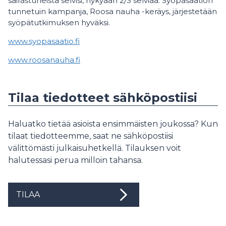
sairastuneista selvisi, nykyään 2/3 selviää. Syöpäsäätiön
tunnetuin kampanja, Roosa nauha -keräys, järjestetään
syöpätutkimuksen hyväksi.
www.syopasaatio.fi
www.roosanauha.fi
Tilaa tiedotteet sähköpostiisi
Haluatko tietää asioista ensimmäisten joukossa? Kun
tilaat tiedotteemme, saat ne sähköpostiisi
välittömästi julkaisuhetkellä. Tilauksen voit
halutessasi perua milloin tahansa.
TILAA