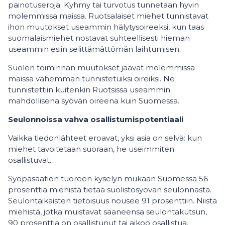
painotuseroja. Kyhmy tai turvotus tunnetaan hyvin
molemmissa maissa. Ruotsalaiset miehet tunnistavat
ihon muutokset useammin hälytysoireeksi, kun taas
suomalaismiehet nostavat suhteellisesti hieman
useammin esiin selittämättömän laihtumisen.
Suolen toiminnan muutokset jäävät molemmissa
maissa vähemmän tunnistetuiksi oireiksi. Ne
tunnistettiin kuitenkin Ruotsissa useammin
mahdollisena syövän oireena kuin Suomessa.
Seulonnoissa vahva osallistumispotentiaali
Vaikka tiedonlähteet eroavat, yksi asia on selvä: kun
miehet tavoitetaan suoraan, he useimmiten
osallistuvat.
Syöpäsäätiön tuoreen kyselyn mukaan Suomessa 56
prosenttia miehistä tietää suolistosyövän seulonnasta.
Seulontaikäisten tietoisuus nousee 91 prosenttiin. Niistä
miehistä, jotka muistavat saaneensa seulontakutsun,
90 prosenttia on osallistunut tai aikoo osallistua.