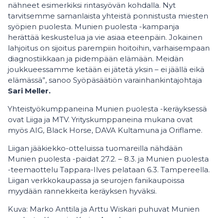
nähneet esimerkiksi rintasyövän kohdalla. Nyt
tarvitsemme samanlaista yhteistä ponnistusta miesten
syöpien puolesta. Munien puolesta -kampanja
herättää keskustelua ja vie asiaa eteenpäin. Jokainen
lahjoitus on sijoitus parempiin hoitoihin, varhaisempaan
diagnostiikkaan ja pidempään elämään. Meidän
joukkueessamme ketään ei jätetä yksin – ei jäällä eikä
elämässä”, sanoo Syöpäsäätiön varainhankintajohtaja
Sari Meller.
Yhteistyökumppaneina Munien puolesta -keräyksessä
ovat Liiga ja MTV. Yrityskumppaneina mukana ovat
myös AIG, Black Horse, DAVA Kultamuna ja Oriflame.
Liigan jääkiekko-otteluissa tuomareilla nähdään
Munien puolesta -paidat 27.2. – 8.3. ja Munien puolesta
-teemaottelu Tappara-Ilves pelataan 6.3. Tampereella.
Liigan verkkokaupassa ja seurojen fanikaupoissa
myydään rannekkeita keräyksen hyväksi.
Kuva: Marko Anttila ja Arttu Wiskari puhuvat Munien