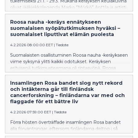
tukemiseksi 21.1. - 29.3. Mukana keräyksen keulakuvina
olivat jääkiekkolegenda Marko ”Mörkö” Anttila ja artisti
Arttu Wiskari.
Roosa nauha -keräys ennätykseen
suomalaisen syöpätutkimuksen hyväksi –
suomalaiset liputtivat elämän puolesta
4.2.2026 08:00:00 EET
|
Tiedote
Suomalaisten osallistuminen Roosa nauha -keräykseen
viime syksynä ylitti kaikki odotukset. Keräyksen
erityisenä tutkimusteemana oli rintasyöpä. Roosa
nauha -suunnittelija Katja Ståhl vetosi suomalaisiin ja
kehotti liputtamaan elämän puolesta sekä menemään
Insamlingen Rosa bandet slog nytt rekord
rohkeasti päin elämää. Haastavista taloudellisista
och intäkterna går till finländsk
ajoista huolimatta yksityiset ihmiset ja yritykset
cancerforskning – finländarna var med och
osallistuivat keräykseen innolla.
flaggade för ett bättre liv
4.2.2026 07:59:00 EET
|
Tiedote
Förra hösten överträffade insamlingen Rosa bandet
alla förväntningar, eftersom finländarna deltog i så
stora skaror. Insamlingens särskilda forskningstema var