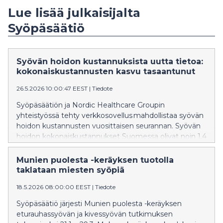
Lue lisää julkaisijalta
Syöpäsäätiö
Syövän hoidon kustannuksista uutta tietoa:
kokonaiskustannusten kasvu tasaantunut
26.5.2026 10:00:47 EEST
|
Tiedote
Syöpäsäätiön ja Nordic Healthcare Groupin
yhteistyössä tehty verkkosovellus mahdollistaa syövän
hoidon kustannusten vuosittaisen seurannan. Syövän
hoidon kokonaiskustannukset Suomessa olivat noin 1,4
mrd euroa vuonna 2024.
Munien puolesta -keräyksen tuotolla
taklataan miesten syöpiä
18.5.2026 08:00:00 EEST
|
Tiedote
Syöpäsäätiö järjesti Munien puolesta -keräyksen
eturauhassyövän ja kivessyövän tutkimuksen