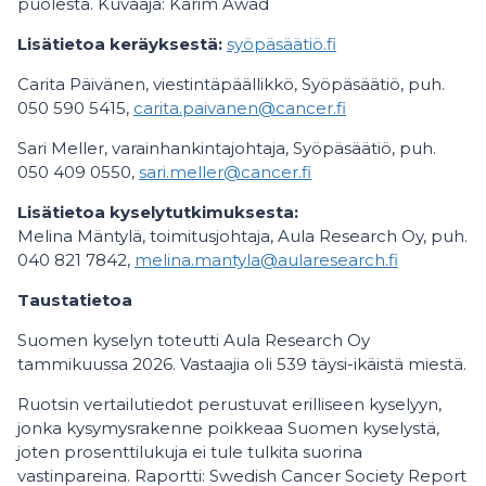
puolesta. Kuvaaja: Karim Awad
Lisätietoa keräyksestä:
syöpäsäätiö.fi
Carita Päivänen, viestintäpäällikkö, Syöpäsäätiö, puh.
050 590 5415,
carita.paivanen@cancer.fi
Sari Meller, varainhankintajohtaja, Syöpäsäätiö, puh.
050 409 0550,
sari.meller@cancer.fi
Lisätietoa kyselytutkimuksesta:
Melina Mäntylä, toimitusjohtaja, Aula Research Oy, puh.
040 821 7842,
melina.mantyla@aularesearch.fi
Taustatietoa
Suomen kyselyn toteutti Aula Research Oy
tammikuussa 2026. Vastaajia oli 539 täysi-ikäistä miestä.
Ruotsin vertailutiedot perustuvat erilliseen kyselyyn,
jonka kysymysrakenne poikkeaa Suomen kyselystä,
joten prosenttilukuja ei tule tulkita suorina
vastinpareina. Raportti: Swedish Cancer Society Report