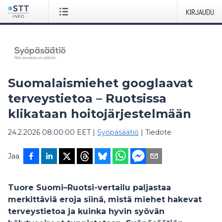
KIRJAUDU
Suomalaismiehet googlaavat
terveystietoa – Ruotsissa
klikataan hoitojärjestelmään
24.2.2026 08:00:00 EET
|
Syöpäsäätiö
|
Tiedote
Jaa
Tuore Suomi–Ruotsi-vertailu paljastaa
merkittäviä eroja siinä, mistä miehet hakevat
terveystietoa ja kuinka hyvin syövän