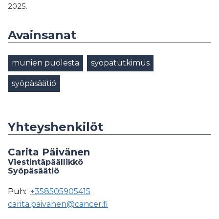
2025.
Avainsanat
munien puolesta
syöpätutkimus
syöpäsäätiö
Yhteyshenkilöt
Carita Päivänen
Viestintäpäällikkö
Syöpäsäätiö
Puh:
+358505905415
carita.paivanen@cancer.fi