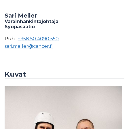
Sari Meller
Varainhankintajohtaja
Syöpäsäätiö
Puh:
+358 50 4090 550
sari.meller@cancer.fi
Kuvat