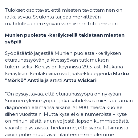
Tulokset osoittavat, että miesten tavoittaminen on
ratkaisevaa. Seulonta tarjoaa merkittävän
mahdollisuuden syövän varhaiseen toteamiseen.
Munien puolesta -keräyksellä taklataan miesten
syöpiä
Syöpäsäätiö järjestää Munien puolesta -keräyksen
eturauhassyövän ja kivessyövän tutkimuksen
tukemiseksi. Keräys on käynnissä 29.3. asti. Mukana
keräyksen keulakuvina ovat jääkiekkolegenda
Marko
”Mörkö” Anttila
ja artisti
Arttu Wiskari
.
”On pysäyttävää, että eturauhassyöpä on nykyään
Suomen yleisin syöpä - joka kahdeksas mies saa tämän
diagnoosin elämänsä aikana. Yli 900 miestä kuolee
siihen vuosittain. Mutta kyse ei ole numeroista – kyse
on minun isästä, sinun veljestä, lapsen kummisedästä,
vaarista ja ystävistä. Tiedämme, että syöpätutkimus ja
avoin puhe muuttavat tilanteen – sen olemme