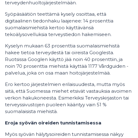
terveydenhuoltojärjestelmään.
Syöpäsäätiön teettämä kysely osoittaa, että
digitaalinen tiedonhaku laajenee: 14 prosenttia
suomalaismiehistä kertoo käyttävänsä
tekoälysovelluksia terveystiedon hakemiseen.
Kyselyn mukaan 63 prosenttia suomalaismiehistä
hakee tietoa terveydestä tai oireista Googlesta.
Ruotsissa Googlen käyttö jää noin 40 prosenttiin, ja
noin 70 prosenttia miehistä käyttää 1177 Vårdguiden -
palvelua, joka on osa maan hoitojärjestelmää.
Ero kertoo järjestelmien erilaisuudesta, mutta myös
siitä, että Suomessa miehet etsivät vastauksia avoimen
verkon hakukoneesta. Esimerkiksi Terveyskirjaston tai
terveyssivustojen puoleen kääntyy vain 51 %
suomalaisista miehistä.
Eroja syövän oireiden tunnistamisessa
Myös syövän hälytysoireiden tunnistamisessa näkyy