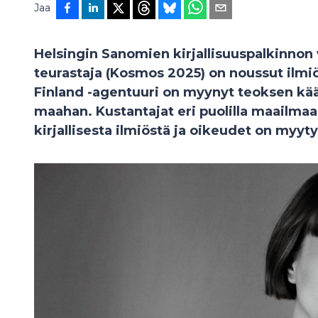
Jaa
Helsingin Sanomien kirjallisuuspalkinnon 
teurastaja (Kosmos 2025) on noussut ilmi
Finland -agentuuri on myynyt teoksen kä
maahan. Kustantajat eri puolilla maailma
kirjallisesta ilmiöstä ja oikeudet on my