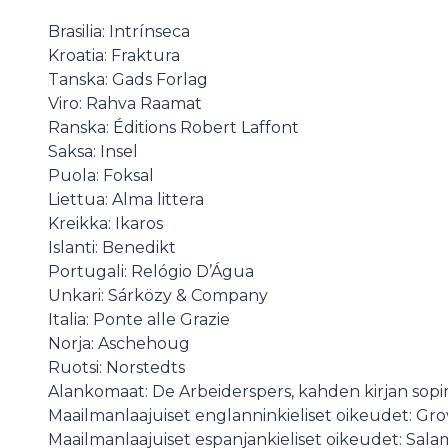
Brasilia: Intrínseca
Kroatia: Fraktura
Tanska: Gads Forlag
Viro: Rahva Raamat
Ranska: Éditions Robert Laffont
Saksa: Insel
Puola: Foksal
Liettua: Alma littera
Kreikka: Ikaros
Islanti: Benedikt
Portugali: Relógio D’Água
Unkari: Sárközy & Company
Italia: Ponte alle Grazie
Norja: Aschehoug
Ruotsi: Norstedts
Alankomaat: De Arbeiderspers, kahden kirjan sop
Maailmanlaajuiset englanninkieliset oikeudet: Gro
Maailmanlaajuiset espanjankieliset oikeudet: Sal