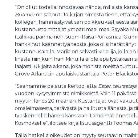
”On ollut todella innostavaa nähdä, millaista kansa
Butcher
on saanut. Jo kirjan nimestä tiesin, että ky
kollegani hämmästyivät sen poikkeuksellisesta ää
kustannustoimittajat ympäri maailmaa. Sayaka 
(Lähikaupan nainen, suom. Raisa Porrasmaa, Gum
hankkinut käännettyä teosta, joka olisi herättänyt 
kustannusalalla. Mariia on selvästi kirjailija, jolla o
lihasta niin kuin hän! Minulla ei ole epäilystäkään si
laajasti lukijoita aikana, joka monista meistä tunt
Grove Atlanticin apulaiskustantaja Peter Blacksto
”Saamamme palaute kertoo, että
Ester, teurastaja
vuoden kysytyimmistä nimikkeistä. Vain 11 päiväss
myytiin lähes 20 maahan. Kustantajat ovat vakuuttu
omaleimaisesta, terävästä ja hallitusta äänestä, ja
työskennellä hänen kanssaan. Lämpimät onnittelut
Kosmokselle”, iloitsee kirjallisuusagentti Toomas 
Tällä hetkellä oikeudet on myyty seuraaviin maihi