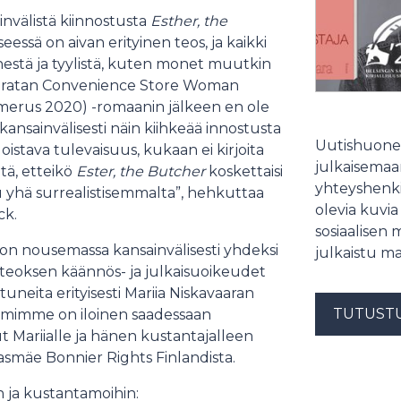
invälistä kiinnostusta
Esther, the
seessä on aivan erityinen teos, ja kaikki
nestä ja tyylistä, kuten monet muutkin
Muratan Convenience Store Woman
merus 2020) -romaanin jälkeen en ole
kansainvälisesti näin kiihkeää innostusta
Uutishuonee
n loistava tulevaisuus, kukaan ei kirjoita
julkaisemaam
itä, etteikö
Ester, the Butcher
koskettaisi
yhteyshenki
uu yhä surrealistisemmalta”, hehkuttaa
olevia kuvia
ck.
sosiaalisen 
on nousemassa kansainvälisesti yhdeksi
julkaistu ma
ä teoksen käännös- ja julkaisuoikeudet
neita erityisesti Mariia Niskavaaran
TUTUST
 tiimimme on iloinen saadessaan
 Mariialle ja hänen kustantajalleen
Aasmäe Bonnier Rights Finlandista.
n ja kustantamoihin: