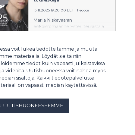
13.11.2025 19:20:00 EET
|
Tiedote
Mariia Niskavaaran
esikoisromaanille Ester, teurastaja
(Kosmos, 2025) on myönnetty
Helsingin Sanomien
kirjallisuuspalkinto. Seitsemän
ssa voit lukea tiedotteitamme ja muuta
finalistia valittiin yli sadan
me materiaalia. Löydät sieltä niin
esikoisteoksen joukosta.
löidemme tiedot kuin vapaasti julkaistavissa
 ja videoita. Uutishuoneessa voit nähdä myös
median sisältöjä. Kaikki tiedotepalvelussa
teriaali on vapaasti median käytettävissä.
U UUTISHUONEESEEMME