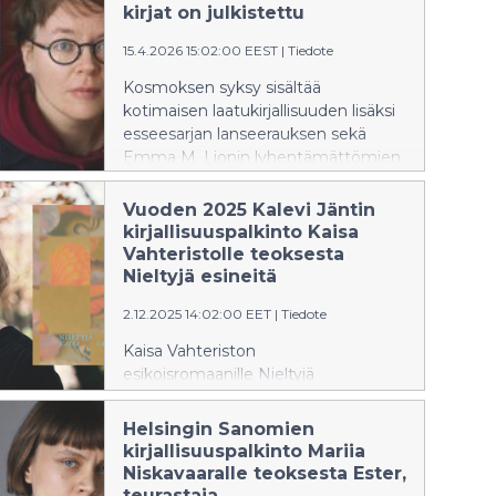
2025) on noussut poikkeukselliseksi
kirjat on julkistettu
kansainväliseksi
menestykseksi. Teoksen oikeudet
15.4.2026 15:02:00 EEST
|
Tiedote
on myyty jo 30 maahan, Suomi
Kosmoksen syksy sisältää
mukaan lukien. Oikeudet on myyty
kotimaisen laatukirjallisuuden lisäksi
vain kymmenessä viikossa, mikä
esseesarjan lanseerauksen sekä
tekee siitä yhden suomalaisen
Emma M. Lionin lyhentämättömien
nykykirjallisuuden nopeimmin
päiväkirjojen kaksi ensimmäistä osaa.
levinneistä teoksista maailmalla.
Vuoden 2025 Kalevi Jäntin
kirjallisuuspalkinto Kaisa
Vahteristolle teoksesta
Nieltyjä esineitä
2.12.2025 14:02:00 EET
|
Tiedote
Kaisa Vahteriston
esikoisromaanille Nieltyjä
esineitä (Kosmos, 2025) on
myönnetty Kalevi Jäntin
Helsingin Sanomien
palkinto. Palkinto on Kalevi Jäntin
kirjallisuuspalkinto Mariia
säätiön vuosittain nuorille kirjailijoille
Niskavaaralle teoksesta Ester,
myöntämä tunnustus.
teurastaja