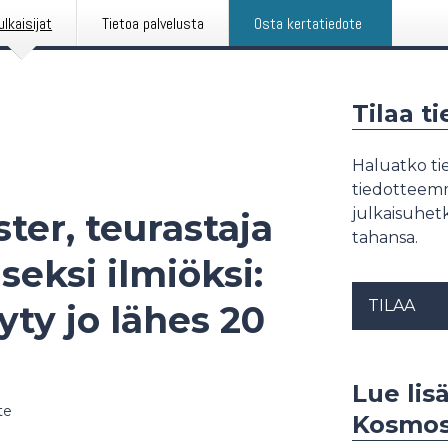
ulkaisijat
Tietoa palvelusta
Osta kertatiedote
Tilaa t
Haluatko tie
tiedotteemme
julkaisuhetk
ter, teurastaja
tahansa.
eksi ilmiöksi:
TILAA
ty jo lähes 20
Lue lis
te
Kosmo