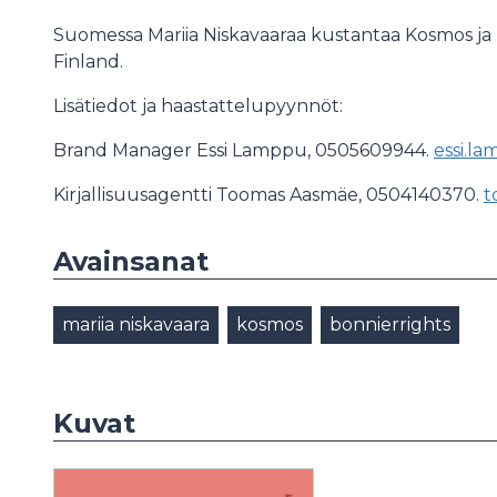
Suomessa Mariia Niskavaaraa kustantaa Kosmos ja
Finland.
Lisätiedot ja haastattelupyynnöt:
Brand Manager Essi Lamppu, 0505609944.
essi.l
Kirjallisuusagentti Toomas Aasmäe, 0504140370.
t
Avainsanat
mariia niskavaara
kosmos
bonnierrights
Kuvat