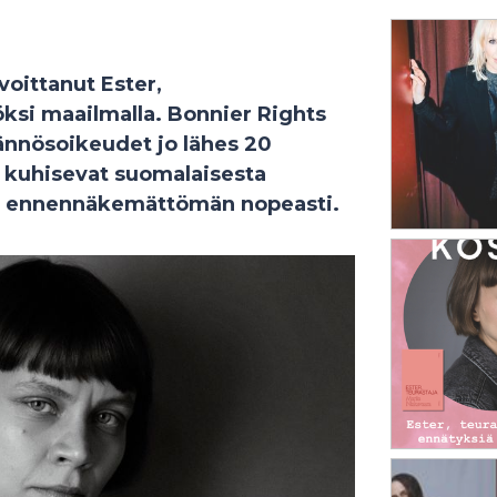
voittanut Ester,
öksi maailmalla. Bonnier Rights
ännösoikeudet jo lähes 20
a kuhisevat suomalaisesta
yty ennennäkemättömän nopeasti.