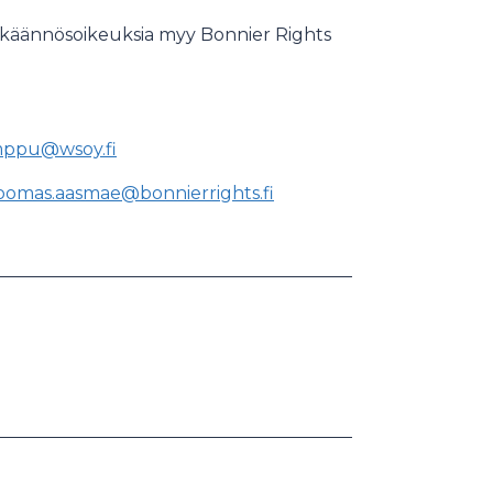
 käännösoikeuksia myy Bonnier Rights
amppu@wsoy.fi
oomas.aasmae@bonnierrights.fi