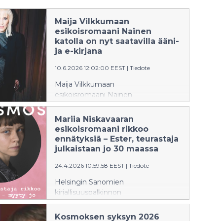
Maija Vilkkumaan
esikoisromaani Nainen
katolla on nyt saatavilla ääni-
ja e-kirjana
10.6.2026 12:02:00 EEST
|
Tiedote
Maija Vilkkumaan
esikoisromaani Nainen
katolla julkaistaan ääni- ja e-
kirjana keskiviikkona 10. Kesäkuuta. Äänikirjan lu
Mariia Niskavaaran
Vilkkumaa itse.
esikoisromaani rikkoo
ennätyksiä – Ester, teurastaja
julkaistaan jo 30 maassa
24.4.2026 10:59:58 EEST
|
Tiedote
Helsingin Sanomien
kirjallisuuspalkinnon
voittanut Mariia Niskavaaran
romaani Ester, teurastaja (Kosmos
Kosmoksen syksyn 2026