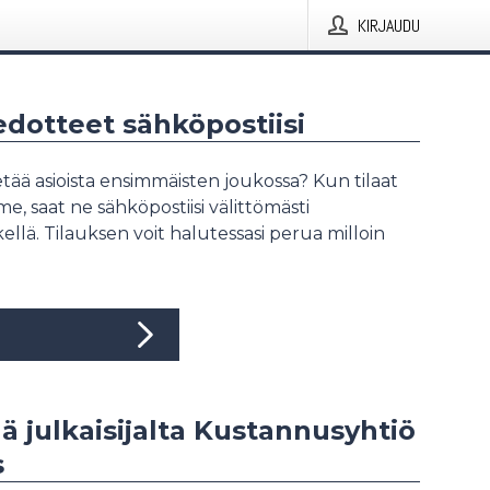
KIRJAUDU
iedotteet sähköpostiisi
tää asioista ensimmäisten joukossa? Kun tilaat
, saat ne sähköpostiisi välittömästi
ellä. Tilauksen voit halutessasi perua milloin
ää julkaisijalta Kustannusyhtiö
s