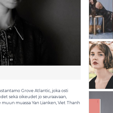
stantamo Grove Atlantic, joka osti
udet sekä oikeudet jo seuraavaan,
see muun muassa Yan Lianken, Viet Thanh