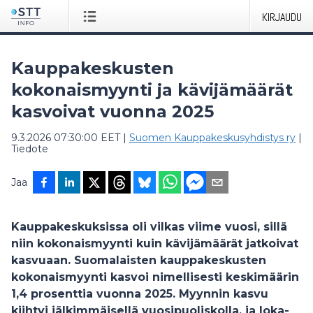
KIRJAUDU
Kauppakeskusten
kokonaismyynti ja kävijämäärät
kasvoivat vuonna 2025
9.3.2026 07:30:00 EET
|
Suomen Kauppakeskusyhdistys ry
|
Tiedote
Jaa
Kauppakeskuksissa oli vilkas viime vuosi, sillä
niin kokonaismyynti kuin kävijämäärät jatkoivat
kasvuaan.
Suomalaisten kauppakeskusten
kokonaismyynti kasvoi nimellisesti keskimäärin
1,4 prosenttia vuonna 2025. Myynnin kasvu
kiihtyi jälkimmäisellä vuosipuoliskolla, ja loka-