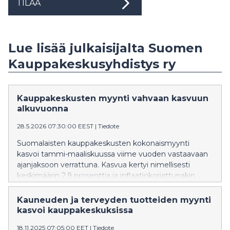
TILAA
Lue lisää julkaisijalta Suomen
Kauppakeskusyhdistys ry
Kauppakeskusten myynti vahvaan kasvuun
alkuvuonna
28.5.2026 07:30:00 EEST
|
Tiedote
Suomalaisten kauppakeskusten kokonaismyynti
kasvoi tammi-maaliskuussa viime vuoden vastaavaan
ajanjaksoon verrattuna. Kasvua kertyi nimellisesti
keskimäärin 2,9 prosenttia ja inflaatiokorjattunakin
myynnin kasvu ylsi 2,2 prosenttiin. Kolmen
viimeisimmän vuosineljänneksen ripeä kasvu on
Kauneuden ja terveyden tuotteiden myynti
nostanut myös 12 kuukauden rullaavan myynti-
kasvoi kauppakeskuksissa
indeksin nimellisen kasvun 2,2 prosenttiin. Ripeimmin
18.11.2025 07:05:00 EET
|
Tiedote
myynti kasvoi jälleen pääkaupunkiseudun