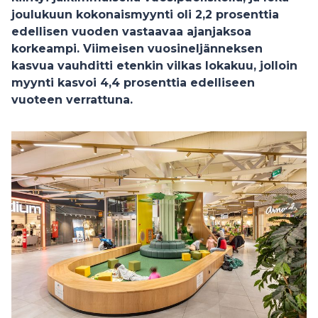
joulukuun kokonaismyynti oli 2,2 prosenttia
edellisen vuoden vastaavaa ajanjaksoa
korkeampi. Viimeisen vuosineljänneksen
kasvua vauhditti etenkin vilkas lokakuu, jolloin
myynti kasvoi 4,4 prosenttia edelliseen
vuoteen verrattuna.