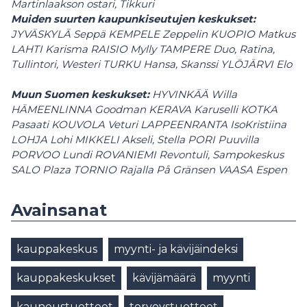
Martinlaakson ostari, Tikkuri
Muiden suurten kaupunkiseutujen keskukset:
JYVÄSKYLÄ Seppä KEMPELE Zeppelin KUOPIO Matkus
LAHTI Karisma RAISIO Mylly TAMPERE Duo, Ratina,
Tullintori, Westeri TURKU Hansa, Skanssi YLÖJÄRVI Elo
Muun Suomen keskukset:
HYVINKÄÄ Willa
HÄMEENLINNA Goodman KERAVA Karuselli KOTKA
Pasaati KOUVOLA Veturi LAPPEENRANTA IsoKristiina
LOHJA Lohi
MIKKELI Akseli, Stella PORI Puuvilla
PORVOO Lundi ROVANIEMI Revontuli, Sampokeskus
SALO Plaza TORNIO Rajalla På Gränsen VAASA Espen
Avainsanat
kauppakeskus
myynti- ja kävijäindeksi
kauppakeskukset
kävijämäärä
myynti
kauneustuotteet
terveystuotteet