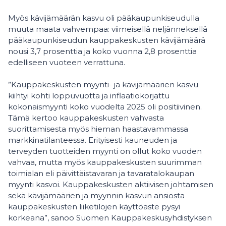
Myös kävijämäärän kasvu oli pääkaupunkiseudulla
muuta maata vahvempaa: viimeisellä neljänneksellä
pääkaupunkiseudun kauppakeskusten kävijämäärä
nousi 3,7 prosenttia ja koko vuonna 2,8 prosenttia
edelliseen vuoteen verrattuna.
”Kauppakeskusten myynti- ja kävijämäärien kasvu
kiihtyi kohti loppuvuotta ja inflaatiokorjattu
kokonaismyynti koko vuodelta 2025 oli positiivinen.
Tämä kertoo kauppakeskusten vahvasta
suorittamisesta myös hieman haastavammassa
markkinatilanteessa. Erityisesti kauneuden ja
terveyden tuotteiden myynti on ollut koko vuoden
vahvaa, mutta myös kauppakeskusten suurimman
toimialan eli päivittäistavaran ja tavaratalokaupan
myynti kasvoi. Kauppakeskusten aktiivisen johtamisen
sekä kävijämäärien ja myynnin kasvun ansiosta
kauppakeskusten liiketilojen käyttöaste pysyi
korkeana”, sanoo Suomen Kauppakeskusyhdistyksen