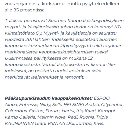
vuosineljännestä korkeampi, mutta pysytteli edelleen
alle 95 prosentissa.
Tulokset perustuvat Suomen Kauppakeskusyhdistyksen
myynti- ja kävijäindeksiin, johon tiedot on kerännyt KTI
Kiinteistötieto Oy. Myynti- ja kävijätietoja on seurattu
vuodesta 2011 lähtien. Indekseillä edistetään Suomen
kauppakeskusmarkkinan läpinäkyvyyttä sekä tarjotaan
markkinatietoa kauppakeskusjohtamisen tueksi.
Uusimmassa päivityksessä on mukana 52
kauppakeskusta. Vertailukelpoisesta, ns. like-for-like-
indeksistä, on poistettu uudet keskukset sekä
merkittävät laajennukset ja remontit.
Pääkaupunkiseudun kauppakeskukset:
ESPOO
Ainoa, Entresse, Niitty, Sello HELSINKI Arabia, Citycenter,
Columbus, Easton, Forum, Hertsi, Itis, Kaari, Kamppi,
Kämp Galleria, Malmin Nova, Redi, Ruohis, Tripla
KAUNIAINEN Grani VANTAA Dixi, Jumbo, Kivis,