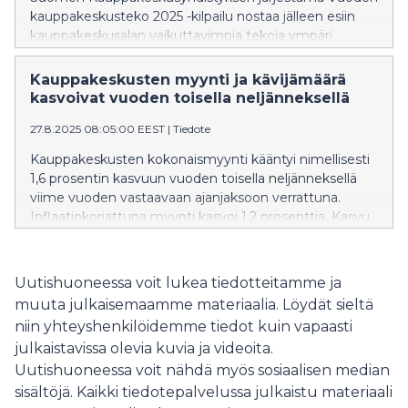
kauppakeskusteko 2025 -kilpailu nostaa jälleen esiin
kauppakeskusalan vaikuttavimpia tekoja ympäri
Suomen. Kilpailuun osallistui tänä vuonna 21 tekoa
neljässä eri kategoriassa. Monia niitä yhdistää se, että
Kauppakeskusten myynti ja kävijämäärä
ne ovat helposti monistettavia ja toteutettavissa
kasvoivat vuoden toisella neljänneksellä
kauppakeskuksissa ympäri maan.
27.8.2025 08:05:00 EEST
|
Tiedote
Kauppakeskusten kokonaismyynti kääntyi nimellisesti
1,6 prosentin kasvuun vuoden toisella neljänneksellä
viime vuoden vastaavaan ajanjaksoon verrattuna.
Inflaatiokorjattuna myynti kasvoi 1,2 prosenttia. Kasvu
oli ripeintä huhtikuussa, mutta myös touko- ja
kesäkuun kokonaismyynti ylitti vuoden 2024
vastaavien kuukausien tason. Myynti kasvoi eniten, 2,1
Uutishuoneessa voit lukea tiedotteitamme ja
prosenttia, pääkaupunkiseudun kauppakeskuksissa,
muuta julkaisemaamme materiaalia. Löydät sieltä
kun taas muualla Suomessa myynnin muutos jäi alle
niin yhteyshenkilöidemme tiedot kuin vapaasti
prosenttiin. Koko ensimmäisen vuosipuoliskon
julkaistavissa olevia kuvia ja videoita.
kokonaismyynti oli 0,4 prosenttia edellistä vuotta
Uutishuoneessa voit nähdä myös sosiaalisen median
korkeampi.
sisältöjä. Kaikki tiedotepalvelussa julkaistu materiaali