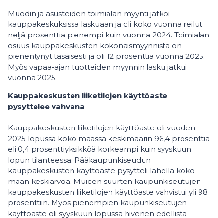
Muodin ja asusteiden toimialan myynti jatkoi
kauppakeskuksissa laskuaan ja oli koko vuonna reilut
neljä prosenttia pienempi kuin vuonna 2024. Toimialan
osuus kauppakeskusten kokonaismyynnistä on
pienentynyt tasaisesti ja oli 12 prosenttia vuonna 2025.
Myös vapaa-ajan tuotteiden myynnin lasku jatkui
vuonna 2025.
Kauppakeskusten liiketilojen käyttöaste
pysyttelee vahvana
Kauppakeskusten liiketilojen käyttöaste oli vuoden
2025 lopussa koko maassa keskimäärin 96,4 prosenttia
eli 0,4 prosenttiyksikköä korkeampi kuin syyskuun
lopun tilanteessa. Pääkaupunkiseudun
kauppakeskusten käyttöaste pysytteli lähellä koko
maan keskiarvoa. Muiden suurten kaupunkiseutujen
kauppakeskusten liiketilojen käyttöaste vahvistui yli 98
prosenttiin. Myös pienempien kaupunkiseutujen
käyttöaste oli syyskuun lopussa hivenen edellistä