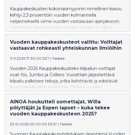
kauppakeskuksissa, joissa tammi-maaliskuun
Kauppakeskusten kokonaismyynnin nimellinen kasvu
kokonaismyynti oli 4,2 prosenttia viime vuotta
kiihtyi 2,3 prosenttiin vuoden kolmannella
korkeampi.
neljänneksellä viime vuoden vastaavaan ajanjaksoon
verrattuna. Kasvua siivitti etenkin syyskuun vilkas
myynti, joka ylitti viime vuoden tason 3,4 prosentilla. 12
kuukauden rullaavalla tarkastelujaksolla
Vuoden kauppakeskusteot valittu: Voittajat
kokonaismyynnin nimellinen vuosikasvu oli 1,1
vastaavat rohkeasti yhteiskunnan ilmiöihin
prosenttia. Inflaatiokorjattuna kolmannen
11.11.2025 17:30:00 EET
|
Tiedote
vuosineljänneksen kokonaismyynti oli 1,9 prosenttia
viime vuotta korkeampi, ja 12 kuukauden rullaavalla
Vuoden 2025 Kauppakeskusteko-kilpailun voittajat
tarkastelujaksolla myynnin vuosimuutos oli 0,6
ovat Itis, Jumbo ja Colliers. Vuosittain järjestettävä
prosenttia.
kilpailu palkitsee tekoja, jotka kehittävät ja edistävät
kauppakeskusten toimintaa. Tämän vuoden
voittajateot ja kunniamaininnat osoittavat, kuinka
kauppakeskukset uudistuvat, vastaavat asiakkaiden
AINOA houkutteli somettajat, Willa
muuttuviin tarpeisiin ja nostavat esiin yhteiskunnallisia
pölyttäjät ja Espen lapset – kuka tekee
aiheita.
vuoden kauppakeskusteon 2025?
23.10.2025 09:00:00 EEST
|
Tiedote
Suomen Kauppakeskusyhdistyksen järjestämä Vuoden