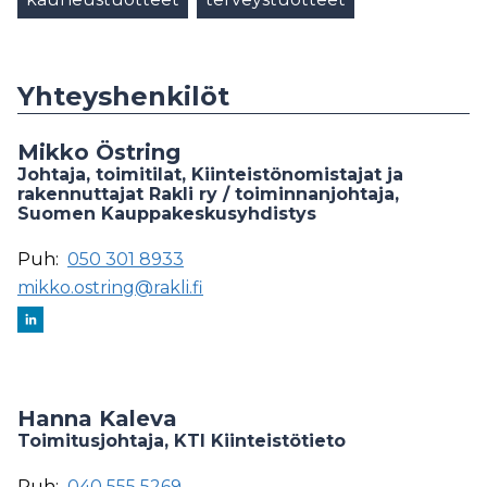
Yhteyshenkilöt
Mikko Östring
Johtaja, toimitilat, Kiinteistönomistajat ja
rakennuttajat Rakli ry / toiminnanjohtaja,
Suomen Kauppakeskusyhdistys
Puh:
050 301 8933
mikko.ostring@rakli.fi
Hanna Kaleva
Toimitusjohtaja, KTI Kiinteistötieto
Puh:
040 555 5269