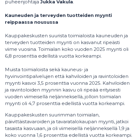
puheenjohtaja
Jukka Vakula
.
Kauneuden ja terveyden tuotteiden myynti
reippaassa nousussa
Kauppakeskusten suurista toimialoista kauneuden ja
terveyden tuotteiden myynti on kasvanut ripeästi
viime vuosina. Toimialan koko vuoden 2025 myynti oli
6,8 prosenttia edellistä vuotta korkeampi.
Muista toimialoista sekä kauneus- ja
hyvinvointipalvelujen että kahviloiden ja ravintoloiden
myynti kasvoi 3,5 prosenttia vuonna 2025. Kahviloiden
ja ravintoloiden myynnin kasvu oli ripeää erityisesti
vuoden viimeisellä neljänneksellä, jolloin toimialan
myynti oli 4,7 prosenttia edellistä vuotta korkeampi.
Kauppakeskusten suurimman toimialan,
päivittäistavaroiden ja tavaratalokaupan myynti, jatkoi
tasaista kasvuaan, ja oli viimeisellä neljänneksellä 1,9 ja
koko vuonna 1,6 prosenttia edellistä vuotta korkeampi.