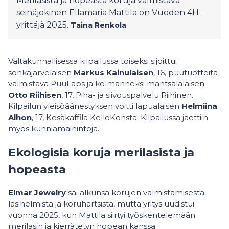
Merilasista ja hopeasta koruja valmistava
seinäjokinen Ellamaria Mattila on Vuoden 4H-
yrittäjä 2025.
Taina Renkola
Valtakunnallisessa kilpailussa toiseksi sijoittui
sonkajärveläisen
Markus Kainulaisen
, 16, puutuotteita
valmistava PuuLaps ja kolmanneksi mäntsäläläisen
Otto Riihisen
, 17, Piha- ja siivouspalvelu Riihinen.
Kilpailun yleisöäänestyksen voitti lapualaisen
Helmiina
Alhon
, 17, Kesäkaffila KelloKonsta. Kilpailussa jaettiin
myös kunniamainintoja.
Ekologisia koruja merilasista ja
hopeasta
Elmar Jewelry
sai alkunsa korujen valmistamisesta
lasihelmistä ja koruhartsista, mutta yritys uudistui
vuonna 2025, kun Mattila siirtyi työskentelemään
merilasin ja kierrätetyn hopean kanssa.