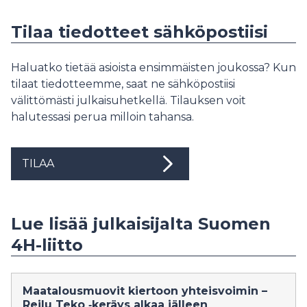
Tilaa tiedotteet sähköpostiisi
Haluatko tietää asioista ensimmäisten joukossa? Kun
tilaat tiedotteemme, saat ne sähköpostiisi
välittömästi julkaisuhetkellä. Tilauksen voit
halutessasi perua milloin tahansa.
TILAA
Lue lisää julkaisijalta Suomen
4H-liitto
Maatalousmuovit kiertoon yhteisvoimin –
Reilu Teko ‑keräys alkaa jälleen