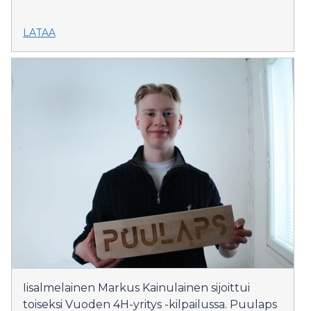
LATAA
Iisalmelainen Markus Kainulainen sijoittui
toiseksi Vuoden 4H-yritys -kilpailussa. Puulaps