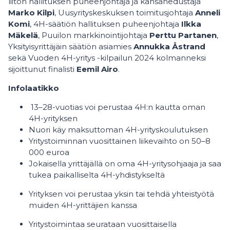
liiton hallituksen puheenjohtaja ja kansanedustaja
Marko Kilpi
, Uusyrityskeskuksen toimitusjohtaja
Anneli
Komi
, 4H-säätiön hallituksen puheenjohtaja
Ilkka
Mäkelä
, Puuilon markkinointijohtaja
Perttu Partanen
,
Yksityisyrittäjäin säätiön asiamies
Annukka Åstrand
sekä Vuoden 4H-yritys -kilpailun 2024 kolmanneksi
sijoittunut finalisti
Eemil Airo
.
Infolaatikko
13–28-vuotias voi perustaa 4H:n kautta oman
4H-yrityksen
Nuori käy maksuttoman 4H-yrityskoulutuksen
Yritystoiminnan vuosittainen liikevaihto on 50–8
000 euroa
Jokaisella yrittäjällä on oma 4H-yritysohjaaja ja saa
tukea paikalliselta 4H-yhdistykseltä
Yrityksen voi perustaa yksin tai tehdä yhteistyötä
muiden 4H-yrittäjien kanssa
Yritystoimintaa seurataan vuosittaisella