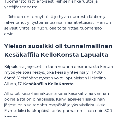
Tuomaristo kiitti erityisesti Riihisen ahkeruutta ja
yrittäjäasennetta.
– Riihinen on tehnyt töitä jo hyvin nuoresta lähtien ja
rakentanut yritystoimintaansa määrätietoisesti. Hän on
selvästi yritteliäs nuori, jolla töitä riittää, tuomaristo
arvioi.
Yleisön suosikki oli tunnelmallinen
Kesäkaffila KelloKonsta Lapualta
Kilpailussa järjestettiin tänä vuonna ensimmäistä kertaa
myös yleisöäänestys, joka keräsi yhteensä yli 1 400
ääntä. Yleisöäänestyksen voitti lapualaisen Helmiina
Alhon, 17,
Kesäkaffila KelloKonsta
.
Alho piti kesä-heinäkuun aikana kesäkahvilaa vanhan
pohjalaistalon pihapiirissä. Kahvilapäivien lisäksi hän
järjesti erilaisia tapahtumapäiviä ja yksityistilaisuuksia.
Esimerkiksi kakkupäivä keräsi parhaimmillaan noin 300
kävijää.