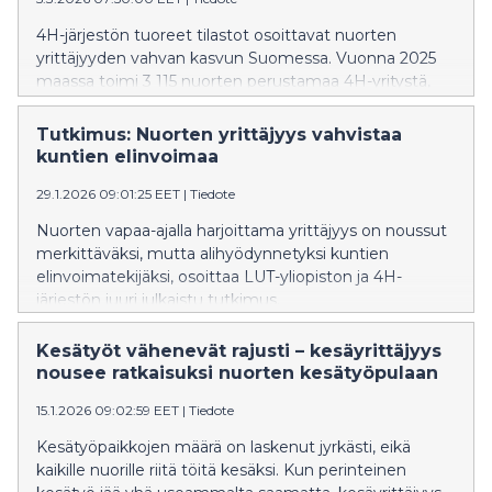
4H-järjestön tuoreet tilastot osoittavat nuorten
yrittäjyyden vahvan kasvun Suomessa. Vuonna 2025
maassa toimi 3 115 nuorten perustamaa 4H-yritystä,
mikä on 58 prosenttia enemmän kuin vuonna 2021.
Yritysten yhteenlaskettu liikevaihto on
Tutkimus: Nuorten yrittäjyys vahvistaa
noussut 5,34 miljoonaan euroon. Kasvun taustalla
kuntien elinvoimaa
näkyvät sekä heikentynyt kesätyötilanne että nuorten
29.1.2026 09:01:25 EET
|
Tiedote
selkeä asennemuutos: yhä useampi haluaa työllistää
itse itsensä.
Nuorten vapaa-ajalla harjoittama yrittäjyys on noussut
merkittäväksi, mutta alihyödynnetyksi kuntien
elinvoimatekijäksi, osoittaa LUT-yliopiston ja 4H-
järjestön juuri julkaistu tutkimus.
Kesätyöt vähenevät rajusti – kesäyrittäjyys
nousee ratkaisuksi nuorten kesätyöpulaan
15.1.2026 09:02:59 EET
|
Tiedote
Kesätyöpaikkojen määrä on laskenut jyrkästi, eikä
kaikille nuorille riitä töitä kesäksi. Kun perinteinen