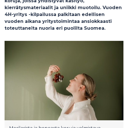
koruja, joissa yhdistyvät käsityö,
kierrätysmateriaalit ja uniikki muotoilu. Vuoden
4H-yritys -kilpailussa palkitaan edellisen
vuoden aikana yritystoimintaa ansiokkaasti
toteuttaneita nuoria eri puolilta Suomea.