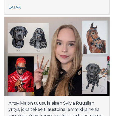
LATAA
Artsy.lvia on tuusulalaisen Sylvia Ruusilan
yritys, joka tekee tilaustöinä lemmikkiaiheisia
piirroksia. Yritys kasvoi merkittävästi sosiaalisen