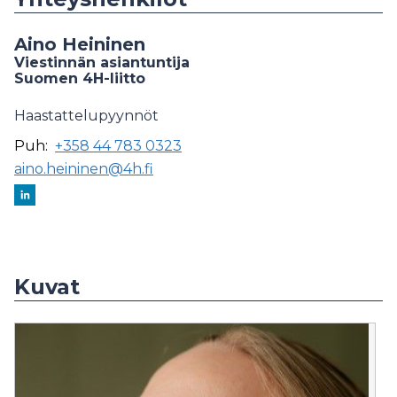
Aino Heininen
Viestinnän asiantuntija
Suomen 4H-liitto
Haastattelupyynnöt
Puh:
+358 44 783 0323
aino.heininen@4h.fi
Kuvat