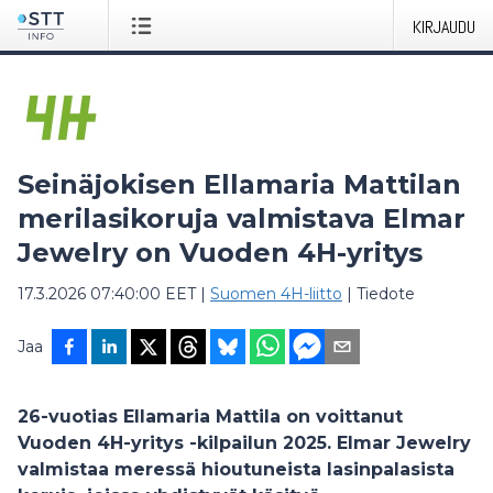
KIRJAUDU
Seinäjokisen Ellamaria Mattilan
merilasikoruja valmistava Elmar
Jewelry on Vuoden 4H-yritys
17.3.2026 07:40:00 EET
|
Suomen 4H-liitto
|
Tiedote
Jaa
26-vuotias Ellamaria Mattila on voittanut
Vuoden 4H-yritys -kilpailun 2025. Elmar Jewelry
valmistaa meressä hioutuneista lasinpalasista