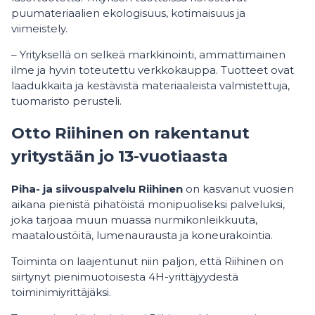
puumateriaalien ekologisuus, kotimaisuus ja
viimeistely.
– Yrityksellä on selkeä markkinointi, ammattimainen
ilme ja hyvin toteutettu verkkokauppa. Tuotteet ovat
laadukkaita ja kestävistä materiaaleista valmistettuja,
tuomaristo perusteli.
Otto Riihinen on rakentanut
yritystään jo 13-vuotiaasta
Piha- ja siivouspalvelu Riihinen
on kasvanut vuosien
aikana pienistä pihatöistä monipuoliseksi palveluksi,
joka tarjoaa muun muassa nurmikonleikkuuta,
maataloustöitä, lumenaurausta ja koneurakointia.
Toiminta on laajentunut niin paljon, että Riihinen on
siirtynyt pienimuotoisesta 4H-yrittäjyydestä
toiminimiyrittäjäksi.