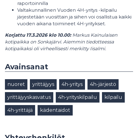
raportoinnilla
Valtakunnallinen Vuoden 4H-yritys -kilpailu
järjestetään vuosittain ja siihen voi osallistua kaikki
vuoden aikana toimineet 4H-yritykset.
Korjattu 17.3.2026 klo 10.00:
Markus Kainulaisen
kotipaikka on Sonkajärvi. Aiemmin tiedotteessa
kotipaikaksi oli virheellisesti merkitty Iisalmi.
Avainsanat
nuoret
yrittäjyys
4h-yritys
4h-järjestö
yrittäjyyskasvatus
4h-yrityskilpailu
kilpailu
4h-yrittäjä
kädentaidot
Yhteyshenkilöt