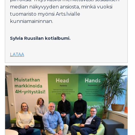
median näkyvyyden ansiosta, minkä vuoksi
tuomaristo myönsi Arts.lvialle
kunniamaininnan.
Sylvia Ruusilan kotialbumi.
LATAA