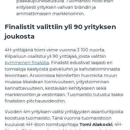
pääkaupunkiseudulla. Tuomaristo nosti esiin
erityisesti yrityksen vahvan brändin ja
ammattimaisen markkinoinnin.
Finalistit valittiin yli 90 yrityksen
joukosta
4H-yrittäjänä toimi viime vuonna 3 100 nuorta.
Kilpailuun osallistui yli 90 yrittäjää, joista valittiin
kymmenen finalistia
. Finalistit edustivat laajasti eri
toimialoja käsityöstä palveluihin ja kahvilatoiminnasta
leivontaan. Arvioinnissa kiinnitettiin huomiota muun
muassa liikeidean toimivuuteen, yritystoiminnan
kannattavuuteen, kestävään kehitykseen sekä
markkinointiin ja viestintään. Tuomaristo tutustui lisäksi
finalistien pitchausvideoihin.
Vuoden 4H-yrityksen valitsi yrittäjyyden asiantuntijoista
koostuva tuomaristo. Tänä vuonna tuomaristoon
kuuluivat 4H-liiton toimitusjohtaja
Tomi Alakoski
, 4H-