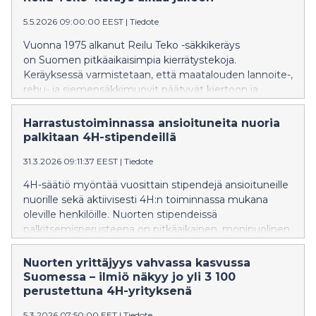
5.5.2026 09:00:00 EEST
|
Tiedote
Vuonna 1975 alkanut Reilu Teko -säkkikeräys
on Suomen pitkäaikaisimpia kierrätystekoja.
Keräyksessä varmistetaan, että maatalouden lannoite-,
rehu- ja siemensäkkimuovit päätyvät kiertoon ja
uusiokäyttöön. Samalla keräys työllistää
nuoria paikallisesti. Uutena kumppanina keräykseen
Harrastustoiminnassa ansioituneita nuoria
tulee mukaan Junttilan Tila.
palkitaan 4H-stipendeillä
31.3.2026 09:11:37 EEST
|
Tiedote
4H-säätiö myöntää vuosittain stipendejä ansioituneille
nuorille sekä aktiivisesti 4H:n toiminnassa mukana
oleville henkilöille. Nuorten stipendeissä
palkitsemisperusteena on pitkäaikainen, monipuolinen,
tuloksellinen ja edelleen jatkuva 4H-harrastus. 4H-
säätiön myöntämät 12 valtakunnallista stipendiä
Nuorten yrittäjyys vahvassa kasvussa
jaetaan Valtioneuvoston juhlahuoneistossa Helsingissä
Suomessa – ilmiö näkyy jo yli 3 100
tiistaina 7.4. kello 14.30. Media on tervetullut
perustettuna 4H-yrityksenä
tilaisuuteen.
5.3.2026 07:50:00 EET
|
Tiedote