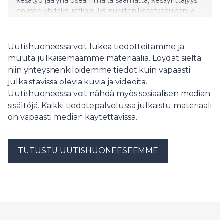
kesätyö jää yhä useammalta saamatta, kesäyrittäjyys
nousee yhdeksi ratkaisuksi nuorten kesätyöpulaan ja
kunnille keinoksi tukea nuorten työllistymistä.
Uutishuoneessa voit lukea tiedotteitamme ja
muuta julkaisemaamme materiaalia. Löydät sieltä
niin yhteyshenkilöidemme tiedot kuin vapaasti
julkaistavissa olevia kuvia ja videoita.
Uutishuoneessa voit nähdä myös sosiaalisen median
sisältöjä. Kaikki tiedotepalvelussa julkaistu materiaali
on vapaasti median käytettävissä.
TUTUSTU UUTISHUONEESEEMME