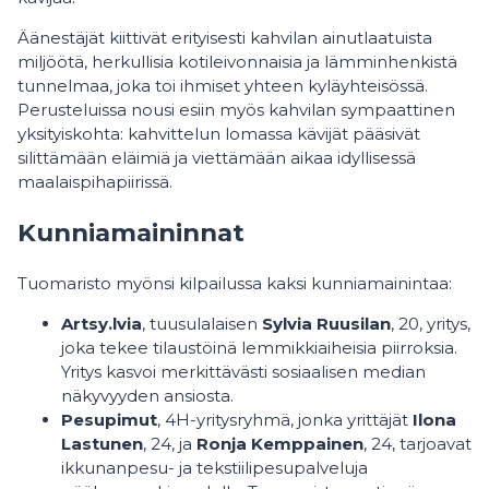
Äänestäjät kiittivät erityisesti kahvilan ainutlaatuista
miljöötä, herkullisia kotileivonnaisia ja lämminhenkistä
tunnelmaa, joka toi ihmiset yhteen kyläyhteisössä.
Perusteluissa nousi esiin myös kahvilan sympaattinen
yksityiskohta: kahvittelun lomassa kävijät pääsivät
silittämään eläimiä ja viettämään aikaa idyllisessä
maalaispihapiirissä.
Kunniamaininnat
Tuomaristo myönsi kilpailussa kaksi kunniamainintaa:
Artsy.lvia
, tuusulalaisen
Sylvia Ruusilan
, 20, yritys,
joka tekee tilaustöinä lemmikkiaiheisia piirroksia.
Yritys kasvoi merkittävästi sosiaalisen median
näkyvyyden ansiosta.
Pesupimut
, 4H-yritysryhmä, jonka yrittäjät
Ilona
Lastunen
, 24,
ja
Ronja Kemppainen
, 24, tarjoavat
ikkunanpesu- ja tekstiilipesupalveluja