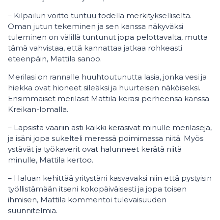
– Kilpailun voitto tuntuu todella merkitykselliseltä.
Oman jutun tekeminen ja sen kanssa näkyväksi
tuleminen on välillä tuntunut jopa pelottavalta, mutta
tämä vahvistaa, että kannattaa jatkaa rohkeasti
eteenpäin, Mattila sanoo.
Merilasi on rannalle huuhtoutunutta lasia, jonka vesi ja
hiekka ovat hioneet sileäksi ja huurteisen näköiseksi.
Ensimmäiset merilasit Mattila keräsi perheensä kanssa
Kreikan-lomalla.
– Lapsista vaariin asti kaikki keräsivät minulle merilaseja,
ja isäni jopa sukelteli meressä poimimassa niitä. Myös
ystävät ja työkaverit ovat halunneet kerätä niitä
minulle, Mattila kertoo.
– Haluan kehittää yritystäni kasvavaksi niin että pystyisin
työllistämään itseni kokopäiväisesti ja jopa toisen
ihmisen, Mattila kommentoi tulevaisuuden
suunnitelmia.