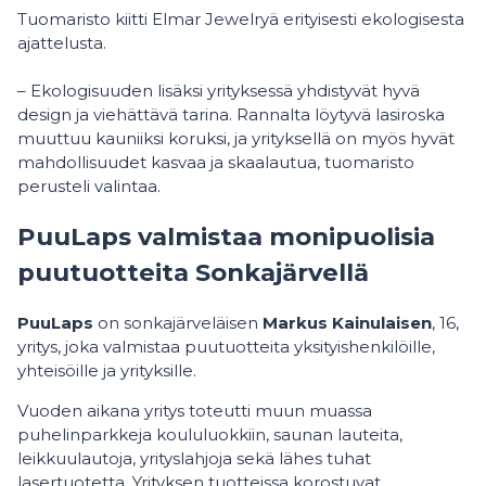
Tuomaristo kiitti Elmar Jewelryä erityisesti ekologisesta
ajattelusta.
– Ekologisuuden lisäksi yrityksessä yhdistyvät hyvä
design ja viehättävä tarina. Rannalta löytyvä lasiroska
muuttuu kauniiksi koruksi, ja yrityksellä on myös hyvät
mahdollisuudet kasvaa ja skaalautua, tuomaristo
perusteli valintaa.
PuuLaps valmistaa monipuolisia
puutuotteita Sonkajärvellä
PuuLaps
on sonkajärveläisen
Markus Kainulaisen
, 16,
yritys, joka valmistaa puutuotteita yksityishenkilöille,
yhteisöille ja yrityksille.
Vuoden aikana yritys toteutti muun muassa
puhelinparkkeja koululuokkiin, saunan lauteita,
leikkuulautoja, yrityslahjoja sekä lähes tuhat
lasertuotetta. Yrityksen tuotteissa korostuvat