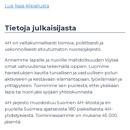
Lue lisää kilpailusta
Tietoja julkaisijasta
4H on valtakunnallisesti toimiva, poliittisesti ja
uskonnollisesti sitoutumaton nuorisojärjestö.
Annamme lapsille ja nuorille mahdollisuuden löytää
omat vahvuutensa tekemällä oppien. Luomme
harrastuksen kautta turvallisen ja vastuullisen polun
aktiiviseen ja kestävään elämäntapaan, työelämään ja
yrittäjyyteen. Toimimme sen puolesta, ettei yksikään
lapsi tai nuori jäisi syrjään yhteiskunnasta.
4H-järjestö muodostuu Suomen 4H-liitosta ja eri
puolella Suomea sijaitsevista 180 paikallisesta 4H-
yhdistyksestä. Toiminnassamme on mukana 45 000
jäsentä.